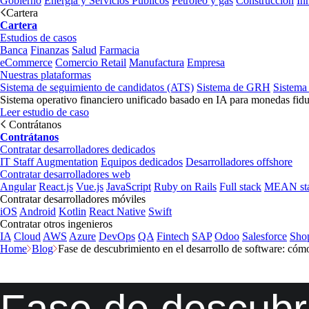
Gobierno
Energía y Servicios Públicos
Petróleo y gas
Construcción
In
Cartera
Cartera
Estudios de casos
Banca
Finanzas
Salud
Farmacia
eCommerce
Comercio Retail
Manufactura
Empresa
Nuestras plataformas
Sistema de seguimiento de candidatos (ATS)
Sistema de GRH
Sistema
Sistema operativo financiero unificado basado en IA para monedas fidu
Leer estudio de caso
Contrátanos
Contrátanos
Contratar desarrolladores dedicados
IT Staff Augmentation
Equipos dedicados
Desarrolladores offshore
Contratar desarrolladores web
Angular
React.js
Vue.js
JavaScript
Ruby on Rails
Full stack
MEAN st
Contratar desarrolladores móviles
iOS
Android
Kotlin
React Native
Swift
Contratar otros ingenieros
IA
Cloud
AWS
Azure
DevOps
QA
Fintech
SAP
Odoo
Salesforce
Sho
Home
Blog
Fase de descubrimiento en el desarrollo de software: cóm