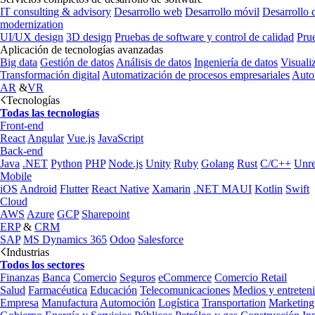
IT consulting & advisory
Desarrollo web
Desarrollo móvil
Desarrollo 
modernization
UI/UX design
3D design
Pruebas de software y control de calidad
Pru
Aplicación de tecnologías avanzadas
Big data
Gestión de datos
Análisis de datos
Ingeniería de datos
Visuali
Transformación digital
Automatización de procesos empresariales
Auto
AR
&
VR
Tecnologías
Todas las tecnologías
Front-end
React
Angular
Vue.js
JavaScript
Back-end
Java
.NET
Python
PHP
Node.js
Unity
Ruby
Golang
Rust
C/C++
Unre
Mobile
iOS
Android
Flutter
React Native
Xamarin
.NET MAUI
Kotlin
Swift
Cloud
AWS
Azure
GCP
Sharepoint
ERP
&
CRM
SAP
MS Dynamics 365
Odoo
Salesforce
Industrias
Todos los sectores
Finanzas
Banca
Comercio
Seguros
eCommerce
Comercio Retail
Salud
Farmacéutica
Educación
Telecomunicaciones
Medios y entreten
Empresa
Manufactura
Automoción
Logística
Transportation
Marketing