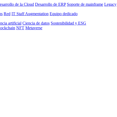
sarrollo de la Cloud
Desarrollo de ERP
Soporte de mainframe
Legacy
ps
Red
IT Staff Augmentation
Equipo dedicado
ncia artificial
Ciencia de datos
Sostenibilidad y ESG
lockchain
NFT
Metaverse