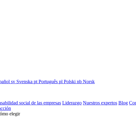
pañol
sv
Svenska
pt
Português
pl
Polski
nb
Norsk
sabilidad social de las empresas
Liderazgo
Nuestros expertos
Blog
Con
cción
cómo elegir