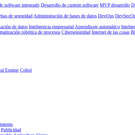
de software integrado
Desarrollo de custom software
MVP desarrollo
De
ebas de seguridad
Administración de bases de datos
DevOps
DevSecO
zación de datos
Inteligencia empresarial
Aprendizaje automático
Intelige
matización robótica de procesos
Ciberseguridad
Internet de las cosas
B
al Engine
Cobol
imiento
Publicidad