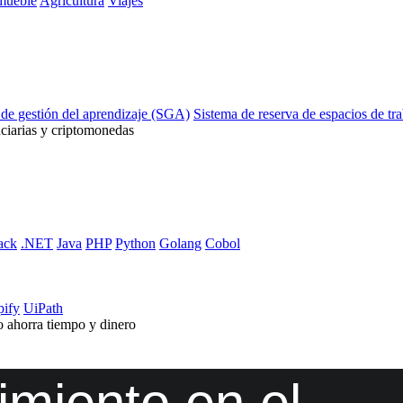
mueble
Agricultura
Viajes
 de gestión del aprendizaje (SGA)
Sistema de reserva de espacios de tr
ciarias y criptomonedas
ack
.NET
Java
PHP
Python
Golang
Cobol
pify
UiPath
o ahorra tiempo y dinero