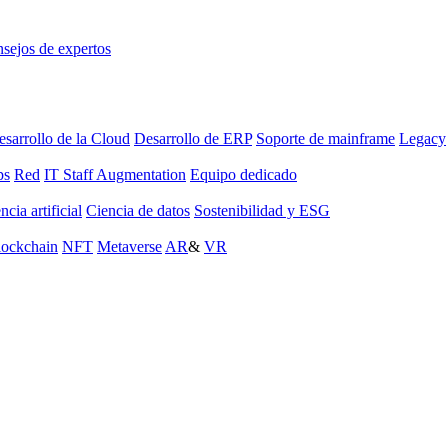
sejos de expertos
sarrollo de la Cloud
Desarrollo de ERP
Soporte de mainframe
Legacy
ps
Red
IT Staff Augmentation
Equipo dedicado
ncia artificial
Ciencia de datos
Sostenibilidad y ESG
lockchain
NFT
Metaverse
AR
&
VR