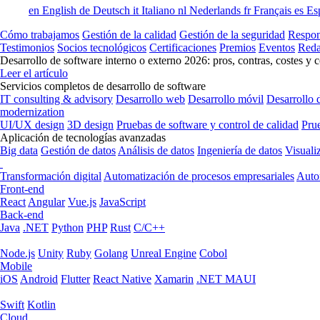
en
English
de
Deutsch
it
Italiano
nl
Nederlands
fr
Français
es
Es
Cómo trabajamos
Gestión de la calidad
Gestión de la seguridad
Respon
Testimonios
Socios tecnológicos
Certificaciones
Premios
Eventos
Reda
Desarrollo de software interno o externo 2026: pros, contras, costes y 
Leer el artículo
Servicios completos de desarrollo de software
IT consulting & advisory
Desarrollo web
Desarrollo móvil
Desarrollo 
modernization
UI/UX design
3D design
Pruebas de software y control de calidad
Pru
Aplicación de tecnologías avanzadas
Big data
Gestión de datos
Análisis de datos
Ingeniería de datos
Visuali
Transformación digital
Automatización de procesos empresariales
Auto
Front-end
React
Angular
Vue.js
JavaScript
Back-end
Java
.NET
Python
PHP
Rust
C/C++
Node.js
Unity
Ruby
Golang
Unreal Engine
Cobol
Mobile
iOS
Android
Flutter
React Native
Xamarin
.NET MAUI
Swift
Kotlin
Cloud