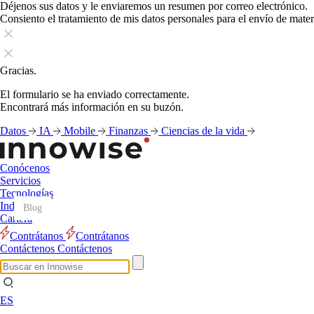
Déjenos sus datos y le enviaremos un resumen por correo electrónico.
Consiento el tratamiento de mis datos personales para el envío de mate
Gracias.
El formulario se ha enviado correctamente.
Encontrará más información en su buzón.
Datos
IA
Mobile
Finanzas
Ciencias de la vida
Conócenos
Servicios
Tecnologías
Industrias
Blog
Blog
Blog
Blog
Blog
Blog
Blog
Blog
Blog
Blog
Blog
Blog
Cartera
Contrátanos
Contrátanos
Contáctenos
Contáctenos
ES