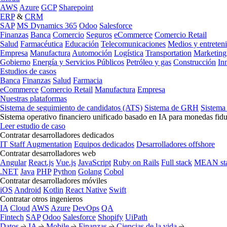
AWS
Azure
GCP
Sharepoint
ERP
&
CRM
SAP
MS Dynamics 365
Odoo
Salesforce
Finanzas
Banca
Comercio
Seguros
eCommerce
Comercio Retail
Salud
Farmacéutica
Educación
Telecomunicaciones
Medios y entreten
Empresa
Manufactura
Automoción
Logística
Transportation
Marketing
Gobierno
Energía y Servicios Públicos
Petróleo y gas
Construcción
In
Estudios de casos
Banca
Finanzas
Salud
Farmacia
eCommerce
Comercio Retail
Manufactura
Empresa
Nuestras plataformas
Sistema de seguimiento de candidatos (ATS)
Sistema de GRH
Sistema
Sistema operativo financiero unificado basado en IA para monedas fidu
Leer estudio de caso
Contratar desarrolladores dedicados
IT Staff Augmentation
Equipos dedicados
Desarrolladores offshore
Contratar desarrolladores web
Angular
React.js
Vue.js
JavaScript
Ruby on Rails
Full stack
MEAN st
.NET
Java
PHP
Python
Golang
Cobol
Contratar desarrolladores móviles
iOS
Android
Kotlin
React Native
Swift
Contratar otros ingenieros
IA
Cloud
AWS
Azure
DevOps
QA
Fintech
SAP
Odoo
Salesforce
Shopify
UiPath
Datos
IA
Mobile
Finanzas
Ciencias de la vida