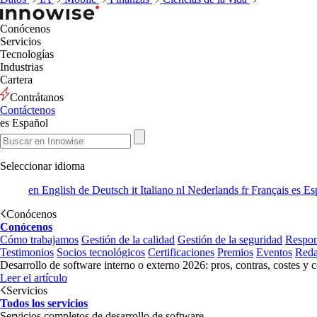
Conócenos
Servicios
Tecnologías
Industrias
Cartera
Contrátanos
Contáctenos
es
Español
Seleccionar idioma
en
English
de
Deutsch
it
Italiano
nl
Nederlands
fr
Français
es
Es
Conócenos
Conócenos
Cómo trabajamos
Gestión de la calidad
Gestión de la seguridad
Respon
Testimonios
Socios tecnológicos
Certificaciones
Premios
Eventos
Reda
Desarrollo de software interno o externo 2026: pros, contras, costes y 
Leer el artículo
Servicios
Todos los servicios
Servicios completos de desarrollo de software