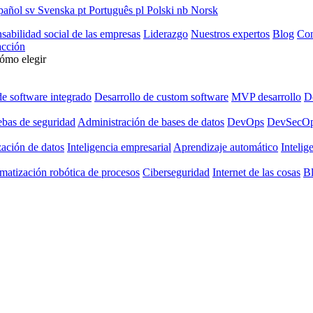
pañol
sv
Svenska
pt
Português
pl
Polski
nb
Norsk
sabilidad social de las empresas
Liderazgo
Nuestros expertos
Blog
Con
cción
cómo elegir
de software integrado
Desarrollo de custom software
MVP desarrollo
De
ebas de seguridad
Administración de bases de datos
DevOps
DevSecO
zación de datos
Inteligencia empresarial
Aprendizaje automático
Intelige
matización robótica de procesos
Ciberseguridad
Internet de las cosas
B