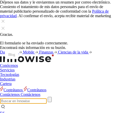
Déjenos sus datos y le enviaremos un resumen por correo electrónico.
Consiento el tratamiento de mis datos personales para el envío de
material publicitario personalizado de conformidad con la
Política de
privacidad
. Al confirmar el envío, acepta recibir material de marketing
Gracias.
El formulario se ha enviado correctamente.
Encontrará más información en su buzón.
Datos
IA
Mobile
Finanzas
Ciencias de la vida
Blog
Blog
Blog
Blog
Blog
Blog
Blog
Blog
Blog
Blog
Blog
Blog
Conócenos
Servicios
Tecnologías
Industrias
Cartera
Contrátanos
Contrátanos
Contáctenos
Contáctenos