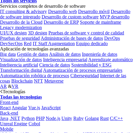
Todos los servicios
Servicios completos de desarrollo de software
IT consulting & advisory
Desarrollo web
Desarrollo móvil
Desarrollo
de software integrado
Desarrollo de custom software
MVP desarrollo
Desarrollo de la Cloud
Desarrollo de ERP
Soporte de mainframe
Legacy modernization
UI/UX design
3D design
Pruebas de software y control de calidad
Pruebas de seguridad
Administración de bases de datos
DevOps
DevSecOps
Red
IT Staff Augmentation
Equipo dedicado
Aplicación de tecnologías avanzadas
Big data
Gestión de datos
Análisis de datos
Ingeniería de datos
Visualización de datos
Inteligencia empresarial
Aprendizaje automático
Inteligencia artificial
Ciencia de datos
Sostenibilidad y ESG
Transformación digital
Automatización de procesos empresariales
Automatización robótica de procesos
Ciberseguridad
Internet de las
cosas
Blockchain
NFT
Metaverse
AR
&
VR
Tecnologías
Todas las tecnologías
Front-end
React
Angular
Vue.js
JavaScript
Back-end
Java
.NET
Python
PHP
Node.js
Unity
Ruby
Golang
Rust
C/C++
Unreal Engine
Cobol
Mobile