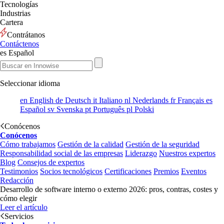
Tecnologías
Industrias
Cartera
Contrátanos
Contáctenos
es
Español
Seleccionar idioma
en
English
de
Deutsch
it
Italiano
nl
Nederlands
fr
Français
es
Español
sv
Svenska
pt
Português
pl
Polski
Conócenos
Conócenos
Cómo trabajamos
Gestión de la calidad
Gestión de la seguridad
Responsabilidad social de las empresas
Liderazgo
Nuestros expertos
Blog
Consejos de expertos
Testimonios
Socios tecnológicos
Certificaciones
Premios
Eventos
Redacción
Desarrollo de software interno o externo 2026: pros, contras, costes y
cómo elegir
Leer el artículo
Servicios