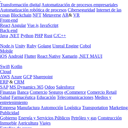
Transformación digital
Automatización de procesos empresariales
Automatización robótica de procesos
Ciberseguridad
Internet de las
cosas
Blockchain
NFT
Metaverse
AR
&
VR
Front-end
React
Angular
Vue.js
JavaScript
Back-end
Java
.NET
Python
PHP
Rust
C/C++
Node.js
Unity
Ruby
Golang
Unreal Engine
Cobol
Mobile
iOS
Android
Flutter
React Native
Xamarin
.NET MAUI
Swift
Kotlin
Cloud
AWS
Azure
GCP
Sharepoint
ERP
&
CRM
SAP
MS Dynamics 365
Odoo
Salesforce
Finanzas
Banca
Comercio
Seguros
eCommerce
Comercio Retail
Salud
Farmacéutica
Educación
Telecomunicaciones
Medios y
entretenimiento
Empresa
Manufactura
Automoción
Logística
Transportation
Marketing
Publicidad
Gobierno
Energía y Servicios Públicos
Petróleo y gas
Construcción
Inmueble
Agricultura
Viajes