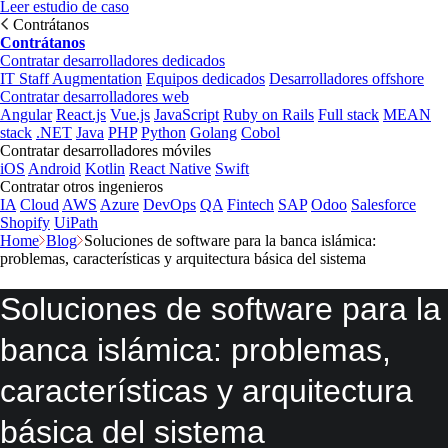
Leer estudio de caso
Contrátanos
Contrátanos
Contratar desarrolladores dedicados
IT Staff Augmentation
Equipos dedicados
Desarrolladores offshore
Contratar desarrolladores web
Angular
React.js
Vue.js
JavaScript
Ruby on Rails
Full stack
MEAN
stack
.NET
Java
PHP
Python
Golang
Cobol
Contratar desarrolladores móviles
iOS
Android
Kotlin
React Native
Swift
Contratar otros ingenieros
IA
Cloud
AWS
Azure
DevOps
QA
Fintech
SAP
Odoo
Salesforce
Shopify
UiPath
Home
Blog
Soluciones de software para la banca islámica:
problemas, características y arquitectura básica del sistema
Soluciones de software para la
banca islámica: problemas,
características y arquitectura
básica del sistema