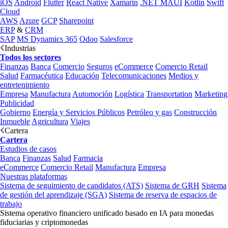
iOS
Android
Flutter
React Native
Xamarin
.NET MAUI
Kotlin
Swift
Cloud
AWS
Azure
GCP
Sharepoint
ERP
&
CRM
SAP
MS Dynamics 365
Odoo
Salesforce
Industrias
Todos los sectores
Finanzas
Banca
Comercio
Seguros
eCommerce
Comercio Retail
Salud
Farmacéutica
Educación
Telecomunicaciones
Medios y
entretenimiento
Empresa
Manufactura
Automoción
Logística
Transportation
Marketing
Publicidad
Gobierno
Energía y Servicios Públicos
Petróleo y gas
Construcción
Inmueble
Agricultura
Viajes
Cartera
Cartera
Estudios de casos
Banca
Finanzas
Salud
Farmacia
eCommerce
Comercio Retail
Manufactura
Empresa
Nuestras plataformas
Sistema de seguimiento de candidatos (ATS)
Sistema de GRH
Sistema
de gestión del aprendizaje (SGA)
Sistema de reserva de espacios de
trabajo
Sistema operativo financiero unificado basado en IA para monedas
fiduciarias y criptomonedas