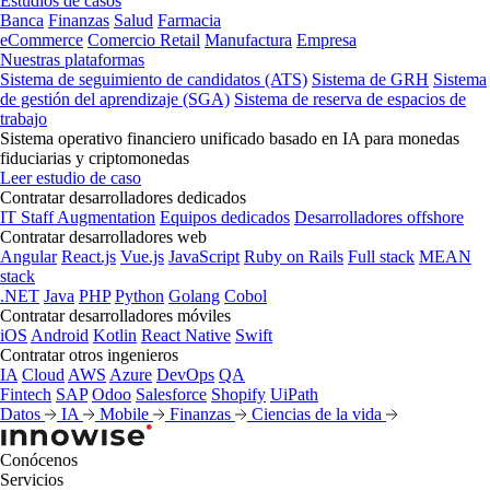
Estudios de casos
Banca
Finanzas
Salud
Farmacia
eCommerce
Comercio Retail
Manufactura
Empresa
Nuestras plataformas
Sistema de seguimiento de candidatos (ATS)
Sistema de GRH
Sistema
de gestión del aprendizaje (SGA)
Sistema de reserva de espacios de
trabajo
Sistema operativo financiero unificado basado en IA para monedas
fiduciarias y criptomonedas
Leer estudio de caso
Contratar desarrolladores dedicados
IT Staff Augmentation
Equipos dedicados
Desarrolladores offshore
Contratar desarrolladores web
Angular
React.js
Vue.js
JavaScript
Ruby on Rails
Full stack
MEAN
stack
.NET
Java
PHP
Python
Golang
Cobol
Contratar desarrolladores móviles
iOS
Android
Kotlin
React Native
Swift
Contratar otros ingenieros
IA
Cloud
AWS
Azure
DevOps
QA
Fintech
SAP
Odoo
Salesforce
Shopify
UiPath
Datos
IA
Mobile
Finanzas
Ciencias de la vida
Conócenos
Servicios