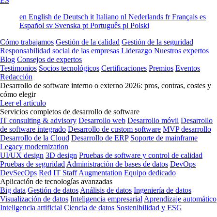
ES
en
English
de
Deutsch
it
Italiano
nl
Nederlands
fr
Français
es
Español
sv
Svenska
pt
Português
pl
Polski
Cómo trabajamos
Gestión de la calidad
Gestión de la seguridad
Responsabilidad social de las empresas
Liderazgo
Nuestros expertos
Blog
Consejos de expertos
Testimonios
Socios tecnológicos
Certificaciones
Premios
Eventos
Redacción
Desarrollo de software interno o externo 2026: pros, contras, costes y
cómo elegir
Leer el artículo
Servicios completos de desarrollo de software
IT consulting & advisory
Desarrollo web
Desarrollo móvil
Desarrollo
de software integrado
Desarrollo de custom software
MVP desarrollo
Desarrollo de la Cloud
Desarrollo de ERP
Soporte de mainframe
Legacy modernization
UI/UX design
3D design
Pruebas de software y control de calidad
Pruebas de seguridad
Administración de bases de datos
DevOps
DevSecOps
Red
IT Staff Augmentation
Equipo dedicado
Aplicación de tecnologías avanzadas
Big data
Gestión de datos
Análisis de datos
Ingeniería de datos
Visualización de datos
Inteligencia empresarial
Aprendizaje automático
Inteligencia artificial
Ciencia de datos
Sostenibilidad y ESG