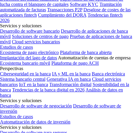
lucha contra el blanqueo de capitales
Software KYC
Tramitación
automatizada de facturas
Transacciones P2P
Desglose de costes de las
aplicaciones fintech
Cumplimiento del DORA
Tendencias fintech
2026
Servicios y soluciones
Desarrollo de software bancario
Desarrollo de aplicaciones de banca
móvil
Soluciones de centros de pago
Pruebas de aplicaciones de banca
móvil
Cloud servicios bancarios
Estudios de casos
Ecosistema de pago electrónico
Plataforma de banca abierta
Implantación del lago de datos
Automatización de cuentas de empresa
Ecosistema bancario móvil
Plataforma de pago ACH
Perspectivas
Ciberseguridad en la banca
IA y ML en la banca
Banca electrónica
Sistema bancario central
Generativa IA en banca
Cloud servicios
bancarios
IoT en la banca
Transformación digital
Sostenibilidad en la
banca
Tendencias de la banca digital en 2026
Análisis de datos en
banca
Servicios y soluciones
Desarrollo de software de negociación
Desarrollo de software de
inversión
Estudios de casos
Automatización de datos de inversión
Servicios y soluciones
Desarrollo de software para seguros