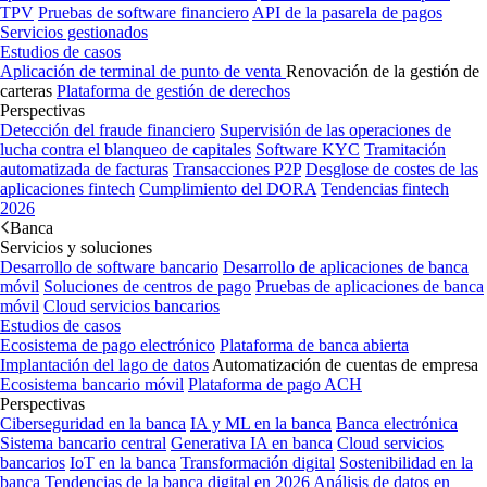
TPV
Pruebas de software financiero
API de la pasarela de pagos
Servicios gestionados
Estudios de casos
Aplicación de terminal de punto de venta
Renovación de la gestión de
carteras
Plataforma de gestión de derechos
Perspectivas
Detección del fraude financiero
Supervisión de las operaciones de
lucha contra el blanqueo de capitales
Software KYC
Tramitación
automatizada de facturas
Transacciones P2P
Desglose de costes de las
aplicaciones fintech
Cumplimiento del DORA
Tendencias fintech
2026
Banca
Servicios y soluciones
Desarrollo de software bancario
Desarrollo de aplicaciones de banca
móvil
Soluciones de centros de pago
Pruebas de aplicaciones de banca
móvil
Cloud servicios bancarios
Estudios de casos
Ecosistema de pago electrónico
Plataforma de banca abierta
Implantación del lago de datos
Automatización de cuentas de empresa
Ecosistema bancario móvil
Plataforma de pago ACH
Perspectivas
Ciberseguridad en la banca
IA y ML en la banca
Banca electrónica
Sistema bancario central
Generativa IA en banca
Cloud servicios
bancarios
IoT en la banca
Transformación digital
Sostenibilidad en la
banca
Tendencias de la banca digital en 2026
Análisis de datos en