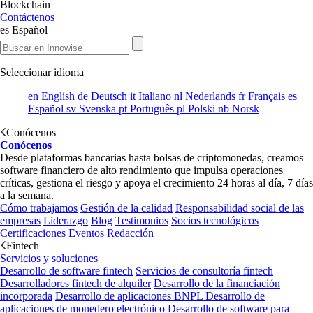
Blockchain
Contáctenos
es
Español
Seleccionar idioma
en
English
de
Deutsch
it
Italiano
nl
Nederlands
fr
Français
es
Español
sv
Svenska
pt
Português
pl
Polski
nb
Norsk
Conócenos
Conócenos
Desde plataformas bancarias hasta bolsas de criptomonedas, creamos
software financiero de alto rendimiento que impulsa operaciones
críticas, gestiona el riesgo y apoya el crecimiento 24 horas al día, 7 días
a la semana.
Cómo trabajamos
Gestión de la calidad
Responsabilidad social de las
empresas
Liderazgo
Blog
Testimonios
Socios tecnológicos
Certificaciones
Eventos
Redacción
Fintech
Servicios y soluciones
Desarrollo de software fintech
Servicios de consultoría fintech
Desarrolladores fintech de alquiler
Desarrollo de la financiación
incorporada
Desarrollo de aplicaciones BNPL
Desarrollo de
aplicaciones de monedero electrónico
Desarrollo de software para