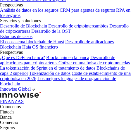
Perspectivas
Análisis de datos en los seguros
CRM para agentes de seguros
RPA en
los seguros
Servicios y soluciones
Desarrollo de Blockchain
Desarrollo de criptointercambios
Desarrollo
de criptocarteras
Desarrollo de la OST
Estudios de casos
El ecosistema blockchain de Haust
Desarrollo de aplicaciones
Blockchain
Haia OS financiero
Perspectivas
¿Qué es DeFi en banca?
Blockchain en la banca
Desarrollo de
aplicaciones para criptocarteras
Cotizar en una bolsa de criptomonedas
La tokenización de Sprint en el tratamiento de datos
Blockchains de
capa 2 superior
Tokenización de datos
Coste de establecimiento de una
criptobolsa en 2026
Los mejores lenguajes de programación de
blockchain
Innowise Global
FINANZAS
Conócenos
Fintech
Banca
Comercio
Seguros