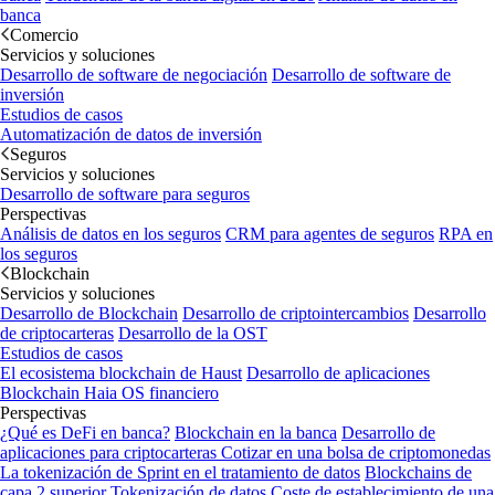
banca
Comercio
Servicios y soluciones
Desarrollo de software de negociación
Desarrollo de software de
inversión
Estudios de casos
Automatización de datos de inversión
Seguros
Servicios y soluciones
Desarrollo de software para seguros
Perspectivas
Análisis de datos en los seguros
CRM para agentes de seguros
RPA en
los seguros
Blockchain
Servicios y soluciones
Desarrollo de Blockchain
Desarrollo de criptointercambios
Desarrollo
de criptocarteras
Desarrollo de la OST
Estudios de casos
El ecosistema blockchain de Haust
Desarrollo de aplicaciones
Blockchain
Haia OS financiero
Perspectivas
¿Qué es DeFi en banca?
Blockchain en la banca
Desarrollo de
aplicaciones para criptocarteras
Cotizar en una bolsa de criptomonedas
La tokenización de Sprint en el tratamiento de datos
Blockchains de
capa 2 superior
Tokenización de datos
Coste de establecimiento de una