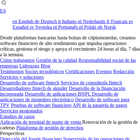
ES
en
English
de
Deutsch
it
Italiano
nl
Nederlands
fr
Français
es
Español
sv
Svenska
pt
Português
pl
Polski
nb
Norsk
Desde plataformas bancarias hasta bolsas de criptomonedas, creamos
software financiero de alto rendimiento que impulsa operaciones
críticas, gestiona el riesgo y apoya el crecimiento 24 horas al día, 7 días
a la semana.
Cómo trabajamos
Gestión de la calidad
Responsabilidad social de las
empresas
Liderazgo
Blog
Testimonios
Socios tecnológicos
Certificaciones
Eventos
Redacción
Servicios y soluciones
Desarrollo de software fintech
Servicios de consultoría fintech
Desarrolladores fintech de alquiler
Desarrollo de la financiación
incorporada
Desarrollo de aplicaciones BNPL
Desarrollo de
aplicaciones de monedero electrónico
Desarrollo de software para
TPV
Pruebas de software financiero
API de la pasarela de pagos
Servicios gestionados
Estudios de casos
Aplicación de terminal de punto de venta
Renovación de la gestión de
carteras
Plataforma de gestión de derechos
Perspectivas
Detección del fraude financiero
Supervisión de las operaciones de