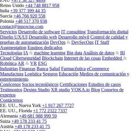
EAU
+971 58 527 4499
Reino Unido
+44 748 8817 958
Italia
+39 377 399 44 35
Suecia
+46 766 920 558
Polonia
+48 517 370 938
contact@innowise.com
Servicios
Desarrollo de software
IT consulting
Transformación digital
Diseño UX/UI
Desarrollo web
Desarrollo móvil
Control de calidad y
pruebas de automatización
DevOps
&
DevSecOps
IT Staff
Augmentation
Equipos dedicados
Tecnologías
IA
&
machine learning
Big data
Análisis de datos
&
BI
Cloud
Ciberseguridad
Blockchain
Internet de las cosas
Embedded
&
Robótica
AR
&
VR
ESG
Industrias
Finanzas
Banca
Salud
Farmacéutica
eCommerce
Manufactura
Logística
Seguros
Educación
Medios de comunicación y
entretenimiento
Conócenos
Socios tecnológicos
Certificaciones
Estudios de casos
Testimonios
Design Studio
XR studio
VOKA.io
Blog
Consejos de
expertos
Contáctenos
EE. UU., Nueva York
+1 917 267 7727
EE. UU., Florida
+1 772 2322 7337
Alemania
+49 681 988 999 59
Suiza
+49 178 233 41 75
Austria
+49 178 233 41 75