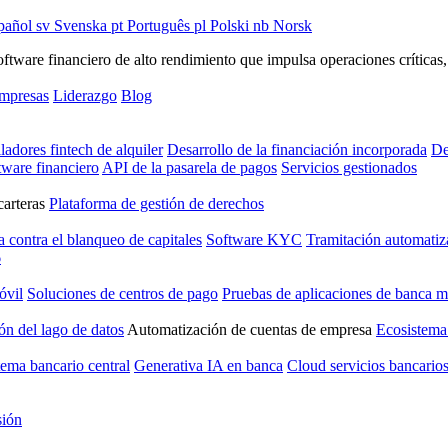
pañol
sv
Svenska
pt
Português
pl
Polski
nb
Norsk
ware financiero de alto rendimiento que impulsa operaciones críticas, ge
empresas
Liderazgo
Blog
ladores fintech de alquiler
Desarrollo de la financiación incorporada
De
tware financiero
API de la pasarela de pagos
Servicios gestionados
carteras
Plataforma de gestión de derechos
a contra el blanqueo de capitales
Software KYC
Tramitación automatiz
6
óvil
Soluciones de centros de pago
Pruebas de aplicaciones de banca m
ón del lago de datos
Automatización de cuentas de empresa
Ecosistema
tema bancario central
Generativa IA en banca
Cloud servicios bancario
sión