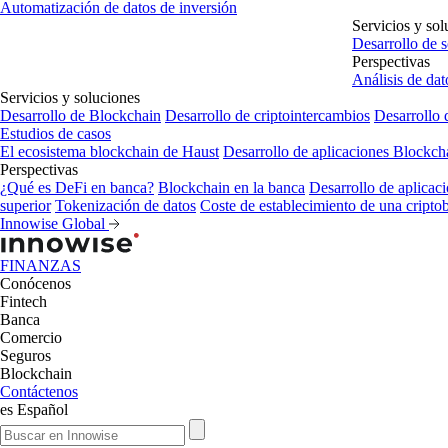
Automatización de datos de inversión
Servicios y sol
Desarrollo de 
Perspectivas
Análisis de dat
Servicios y soluciones
Desarrollo de Blockchain
Desarrollo de criptointercambios
Desarrollo 
Estudios de casos
El ecosistema blockchain de Haust
Desarrollo de aplicaciones Blockc
Perspectivas
¿Qué es DeFi en banca?
Blockchain en la banca
Desarrollo de aplicaci
superior
Tokenización de datos
Coste de establecimiento de una cripto
Innowise Global
FINANZAS
Conócenos
Fintech
Banca
Comercio
Seguros
Blockchain
Contáctenos
es
Español