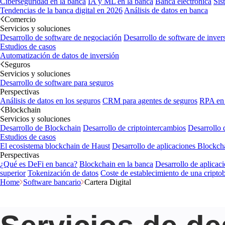
Ciberseguridad en la banca
IA y ML en la banca
Banca electrónica
Sis
Tendencias de la banca digital en 2026
Análisis de datos en banca
Comercio
Servicios y soluciones
Desarrollo de software de negociación
Desarrollo de software de inver
Estudios de casos
Automatización de datos de inversión
Seguros
Servicios y soluciones
Desarrollo de software para seguros
Perspectivas
Análisis de datos en los seguros
CRM para agentes de seguros
RPA en 
Blockchain
Servicios y soluciones
Desarrollo de Blockchain
Desarrollo de criptointercambios
Desarrollo 
Estudios de casos
El ecosistema blockchain de Haust
Desarrollo de aplicaciones Blockc
Perspectivas
¿Qué es DeFi en banca?
Blockchain en la banca
Desarrollo de aplicaci
superior
Tokenización de datos
Coste de establecimiento de una cripto
Home
Software bancario
Cartera Digital