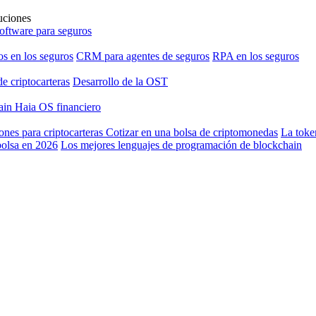
uciones
software para seguros
os en los seguros
CRM para agentes de seguros
RPA en los seguros
de criptocarteras
Desarrollo de la OST
hain
Haia OS financiero
ones para criptocarteras
Cotizar en una bolsa de criptomonedas
La toke
bolsa en 2026
Los mejores lenguajes de programación de blockchain