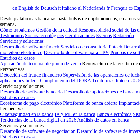
en
English
de
Deutsch
it
Italiano
nl
Nederlands
fr
Français
es
Es
Desde plataformas bancarias hasta bolsas de criptomonedas, creamos soft
semana.
Cómo trabajamos
Gestión de la calidad
Responsabilidad social de las 
Testimonios
Socios tecnológicos
Certificaciones
Eventos
Redacción
Servicios y soluciones
Desarrollo de software fintech
Servicios de consultoría fintech
Desarrol
monedero electrónico
Desarrollo de software para TPV
Pruebas de sof
Estudios de casos
Aplicación de terminal de punto de venta
Renovación de la gestión de 
Perspectivas
Detección del fraude financiero
Supervisión de las operaciones de luch
aplicaciones fintech
Cumplimiento del DORA
Tendencias fintech 202
Servicios y soluciones
Desarrollo de software bancario
Desarrollo de aplicaciones de banca m
Estudios de casos
Ecosistema de pago electrónico
Plataforma de banca abierta
Implantaci
Perspectivas
Ciberseguridad en la banca
IA y ML en la banca
Banca electrónica
Sis
Tendencias de la banca digital en 2026
Análisis de datos en banca
Servicios y soluciones
Desarrollo de software de negociación
Desarrollo de software de inver
Estudios de casos