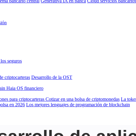
tema bancario central
Generativa IA en banca
Cloud servicios bancario
sión
los seguros
de criptocarteras
Desarrollo de la OST
hain
Haia OS financiero
ones para criptocarteras
Cotizar en una bolsa de criptomonedas
La toke
bolsa en 2026
Los mejores lenguajes de programación de blockchain