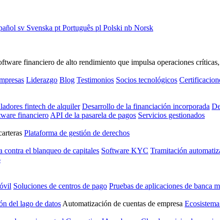
pañol
sv
Svenska
pt
Português
pl
Polski
nb
Norsk
ware financiero de alto rendimiento que impulsa operaciones críticas, ge
empresas
Liderazgo
Blog
Testimonios
Socios tecnológicos
Certificacion
ladores fintech de alquiler
Desarrollo de la financiación incorporada
De
tware financiero
API de la pasarela de pagos
Servicios gestionados
carteras
Plataforma de gestión de derechos
a contra el blanqueo de capitales
Software KYC
Tramitación automatiz
6
óvil
Soluciones de centros de pago
Pruebas de aplicaciones de banca m
ón del lago de datos
Automatización de cuentas de empresa
Ecosistema