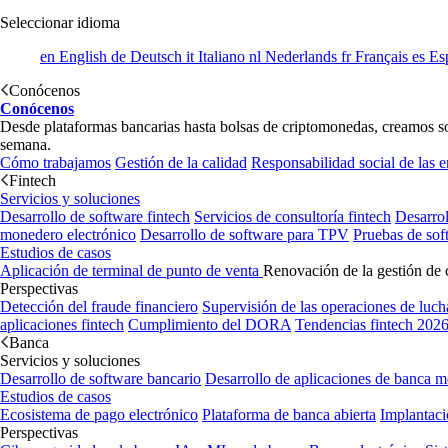
Seleccionar idioma
en
English
de
Deutsch
it
Italiano
nl
Nederlands
fr
Français
es
Es
Conócenos
Conócenos
Desde plataformas bancarias hasta bolsas de criptomonedas, creamos soft
semana.
Cómo trabajamos
Gestión de la calidad
Responsabilidad social de las 
Fintech
Servicios y soluciones
Desarrollo de software fintech
Servicios de consultoría fintech
Desarrol
monedero electrónico
Desarrollo de software para TPV
Pruebas de sof
Estudios de casos
Aplicación de terminal de punto de venta
Renovación de la gestión de 
Perspectivas
Detección del fraude financiero
Supervisión de las operaciones de luch
aplicaciones fintech
Cumplimiento del DORA
Tendencias fintech 202
Banca
Servicios y soluciones
Desarrollo de software bancario
Desarrollo de aplicaciones de banca m
Estudios de casos
Ecosistema de pago electrónico
Plataforma de banca abierta
Implantaci
Perspectivas