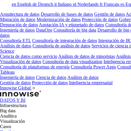
en
English
de
Deutsch
it
Italiano
nl
Nederlands
fr
Français
es
Es
Arquitectura de datos
Desarrollo de bases de datos
Gestión de datos
Ad
Migración de datos
Modernización de datos
Protección de datos
Gober
Depuración de datos
Anotación IA y etiquetado de datos
Consultoría d
Ingeniería de datos
DataOps
Consultoría de big data
Desarrollo de big 
datos
Consultoría ETL
Consultoría de integración de datos
Integración de IR
Análisis de datos
Consultoría de análisis de datos
Servicios de ciencia 
Science
Ciencia de datos como servicio
Análisis de datos de minoristas
Análisis
Visualización de datos
Consultoría de data visualization
Inteligencia em
Consultoría de plataformas de energía
Consultoría Power Apps
Consul
Tableau
Ingeniería de datos
Ciencia de datos
Análisis de datos
Gestión de datos
Protección de datos
Inteligencia empresarial
Innowise Global
DATOS Y BI
Infraestructura
Big data
Analítica
Visualización
Casos