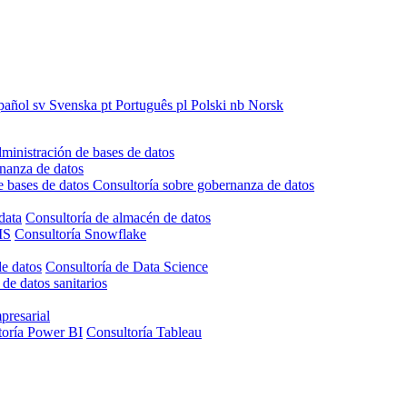
pañol
sv
Svenska
pt
Português
pl
Polski
nb
Norsk
ministración de bases de datos
nanza de datos
e bases de datos
Consultoría sobre gobernanza de datos
data
Consultoría de almacén de datos
IS
Consultoría Snowflake
de datos
Consultoría de Data Science
 de datos sanitarios
presarial
toría Power BI
Consultoría Tableau