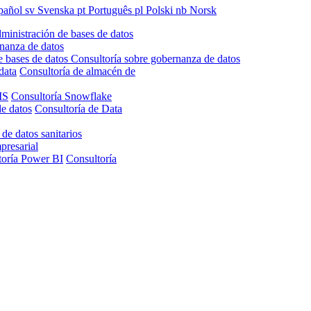
pañol
sv
Svenska
pt
Português
pl
Polski
nb
Norsk
ministración de bases de datos
nanza de datos
e bases de datos
Consultoría sobre gobernanza de datos
data
Consultoría de almacén de
IS
Consultoría Snowflake
de datos
Consultoría de Data
 de datos sanitarios
presarial
toría Power BI
Consultoría