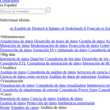
Contáctenos
es
Español
Seleccionar idioma
en
English
de
Deutsch
it
Italiano
nl
Nederlands
fr
Français
es
Es
Infraestructura
Arquitectura de datos
Desarrollo de bases de datos
Gestión de datos
Ad
Migración de datos
Modernización de datos
Protección de datos
Gober
Depuración de datos
Anotación IA y etiquetado de datos
Consultoría d
Big data
Ingeniería de datos
DataOps
Consultoría de big data
Desarrollo de big 
Consultoría ETL
Consultoría de integración de datos
Integración de IR
Analítica
Análisis de datos
Consultoría de análisis de datos
Servicios de ciencia 
Ciencia de datos como servicio
Análisis de datos de minoristas
Análisis
Visualización
Visualización de datos
Consultoría de data visualization
Inteligencia em
Consultoría de plataformas de energía
Consultoría Power Apps
Consul
Casos
Ingeniería de datos
Ciencia de datos
Análisis de datos
Gestión de datos
Protección de datos
Inteligencia empresarial
Home
Estudios de casos
Análisis de datos