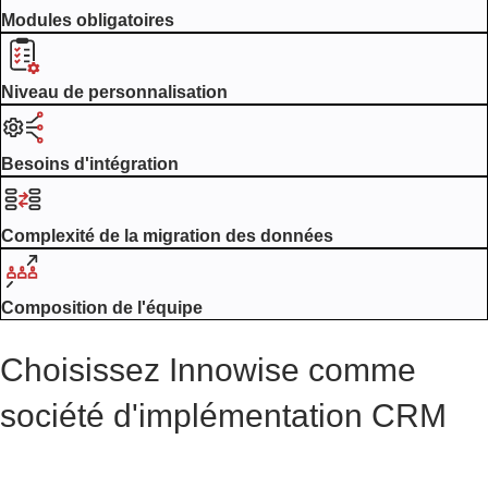
I
Modules obligatoires
O
N
À
Niveau de personnalisation
L
'
A
Besoins d'intégration
D
O
P
Complexité de la migration des données
T
I
O
N
Composition de l'équipe
D
U
Choisissez Innowise comme
C
R
société d'implémentation CRM
M