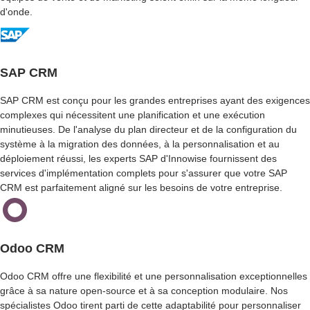
S
d'onde.
E
I
L
E
SAP CRM
N
M
SAP CRM est conçu pour les grandes entreprises ayant des exigences
A
complexes qui nécessitent une planification et une exécution
T
minutieuses. De l'analyse du plan directeur et de la configuration du
I
système à la migration des données, à la personnalisation et au
È
déploiement réussi, les experts SAP d'Innowise fournissent des
R
E
services d'implémentation complets pour s'assurer que votre SAP
D
CRM est parfaitement aligné sur les besoins de votre entreprise.
E
M
I
S
Odoo CRM
E
E
Odoo CRM offre une flexibilité et une personnalisation exceptionnelles
N
grâce à sa nature open-source et à sa conception modulaire. Nos
Œ
spécialistes Odoo tirent parti de cette adaptabilité pour personnaliser