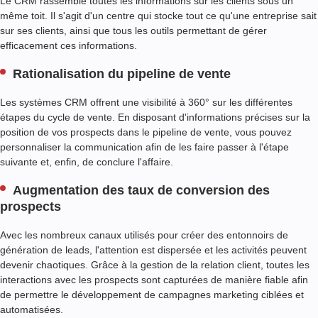
Le CRM rassemble toutes les informations sur les clients sous un
L
U
même toit. Il s'agit d'un centre qui stocke tout ce qu'une entreprise sait
X
sur ses clients, ainsi que tous les outils permettant de gérer
D
efficacement ces informations.
E
T
Rationalisation du pipeline de vente
R
A
Les systèmes CRM offrent une visibilité à 360° sur les différentes
V
étapes du cycle de vente. En disposant d'informations précises sur la
A
position de vos prospects dans le pipeline de vente, vous pouvez
I
personnaliser la communication afin de les faire passer à l'étape
L
suivante et, enfin, de conclure l'affaire.
Q
Augmentation des taux de conversion des
U
prospects
A
L
Avec les nombreux canaux utilisés pour créer des entonnoirs de
I
génération de leads, l'attention est dispersée et les activités peuvent
T
devenir chaotiques. Grâce à la gestion de la relation client, toutes les
É
interactions avec les prospects sont capturées de manière fiable afin
A
de permettre le développement de campagnes marketing ciblées et
S
automatisées.
S