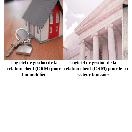
L
A
T
I
O
N
C
L
I
E
Logiciel de gestion de la
Logiciel de gestion de la
Lo
N
relation client (CRM) pour
relation client (CRM) pour le
rel
T
l'immobilier
secteur bancaire
(
C
R
M
)
P
E
R
S
O