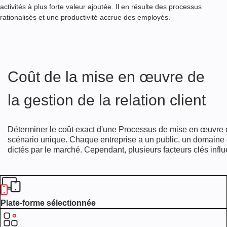
D
activités à plus forte valeur ajoutée. Il en résulte des processus
'
rationalisés et une productivité accrue des employés.
A
U
T
R
E
Coût de la mise en œuvre de
S
S
Y
la gestion de la relation client
S
T
È
Déterminer le coût exact d'une
Processus de mise en œuvre de
M
scénario unique. Chaque entreprise a un public, un domaine et
E
dictés par le marché. Cependant, plusieurs facteurs clés influ
S
F
O
R
Plate-forme sélectionnée
M
A
T