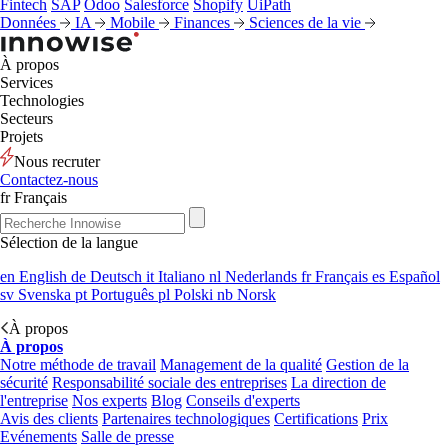
Fintech
SAP
Odoo
Salesforce
Shopify
UiPath
Données
IA
Mobile
Finances
Sciences de la vie
À propos
Services
Technologies
Secteurs
Projets
Nous recruter
Contactez-nous
fr
Français
Sélection de la langue
en
English
de
Deutsch
it
Italiano
nl
Nederlands
fr
Français
es
Español
sv
Svenska
pt
Português
pl
Polski
nb
Norsk
À propos
À propos
Notre méthode de travail
Management de la qualité
Gestion de la
sécurité
Responsabilité sociale des entreprises
La direction de
l'entreprise
Nos experts
Blog
Conseils d'experts
Avis des clients
Partenaires technologiques
Certifications
Prix
Evénements
Salle de presse