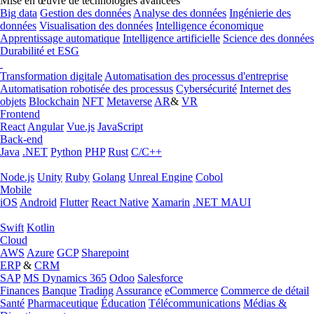
Mise en œuvre de technologies avancées
Big data
Gestion des données
Analyse des données
Ingénierie des
données
Visualisation des données
Intelligence économique
Apprentissage automatique
Intelligence artificielle
Science des données
Durabilité et ESG
Transformation digitale
Automatisation des processus d'entreprise
Automatisation robotisée des processus
Cybersécurité
Internet des
objets
Blockchain
NFT
Metaverse
AR
&
VR
Frontend
React
Angular
Vue.js
JavaScript
Back-end
Java
.NET
Python
PHP
Rust
C/C++
Node.js
Unity
Ruby
Golang
Unreal Engine
Cobol
Mobile
iOS
Android
Flutter
React Native
Xamarin
.NET MAUI
Swift
Kotlin
Cloud
AWS
Azure
GCP
Sharepoint
ERP
&
CRM
SAP
MS Dynamics 365
Odoo
Salesforce
Finances
Banque
Trading
Assurance
eCommerce
Commerce de détail
Santé
Pharmaceutique
Éducation
Télécommunications
Médias &