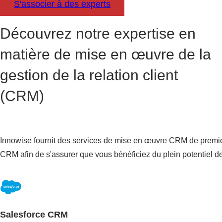
S'associer à des experts
L
A
T
Découvrez notre expertise en
I
O
matière de mise en œuvre de la
N
C
gestion de la relation client
L
I
(CRM)
E
N
T
B
A
Innowise fournit des services de mise en œuvre CRM de premier
S
CRM afin de s'assurer que vous bénéficiez du plein potentiel de
É
S
U
R
U
N
Salesforce CRM
E