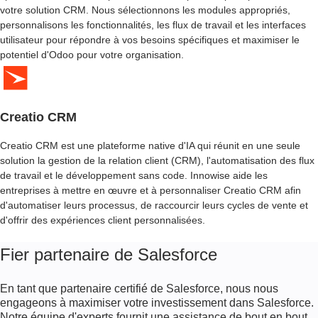
U
votre solution CRM. Nous sélectionnons les modules appropriés,
V
personnalisons les fonctionnalités, les flux de travail et les interfaces
R
utilisateur pour répondre à vos besoins spécifiques et maximiser le
E
potentiel d'Odoo pour votre organisation.
D
E
L
A
G
Creatio CRM
E
S
Creatio CRM est une plateforme native d'IA qui réunit en une seule
T
solution la gestion de la relation client (CRM), l'automatisation des flux
I
de travail et le développement sans code. Innowise aide les
O
entreprises à mettre en œuvre et à personnaliser Creatio CRM afin
N
d'automatiser leurs processus, de raccourcir leurs cycles de vente et
D
d'offrir des expériences client personnalisées.
E
L
Fier partenaire de Salesforce
A
R
E
En tant que partenaire certifié de Salesforce, nous nous
L
engageons à maximiser votre investissement dans Salesforce.
A
Notre équipe d'experts fournit une assistance de bout en bout,