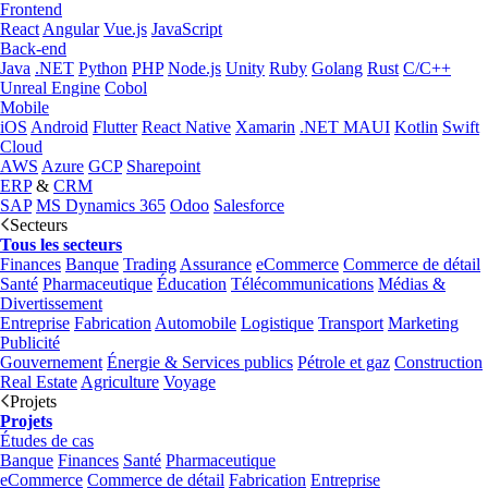
Frontend
React
Angular
Vue.js
JavaScript
Back-end
Java
.NET
Python
PHP
Node.js
Unity
Ruby
Golang
Rust
C/C++
Unreal Engine
Cobol
Mobile
iOS
Android
Flutter
React Native
Xamarin
.NET MAUI
Kotlin
Swift
Cloud
AWS
Azure
GCP
Sharepoint
ERP
&
CRM
SAP
MS Dynamics 365
Odoo
Salesforce
Secteurs
Tous les secteurs
Finances
Banque
Trading
Assurance
eCommerce
Commerce de détail
Santé
Pharmaceutique
Éducation
Télécommunications
Médias &
Divertissement
Entreprise
Fabrication
Automobile
Logistique
Transport
Marketing
Publicité
Gouvernement
Énergie & Services publics
Pétrole et gaz
Construction
Real Estate
Agriculture
Voyage
Projets
Projets
Études de cas
Banque
Finances
Santé
Pharmaceutique
eCommerce
Commerce de détail
Fabrication
Entreprise