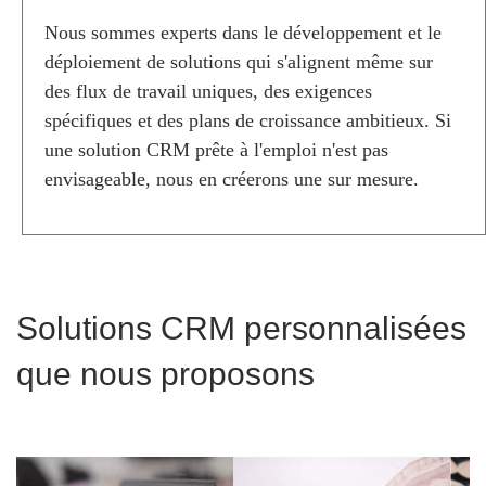
N
S
Nous sommes experts dans le développement et le
Y
déploiement de solutions qui s'alignent même sur
S
des flux de travail uniques, des exigences
T
È
spécifiques et des plans de croissance ambitieux. Si
M
une solution CRM prête à l'emploi n'est pas
E
envisageable, nous en créerons une sur mesure.
D
E
G
E
S
T
I
Solutions CRM personnalisées
O
N
que nous proposons
D
E
L
A
R
E