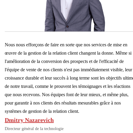
V
I
C
E
S
D
E
Nous nous efforçons de faire en sorte que nos services de mise en
M
I
œuvre de la gestion de la relation client changent la donne. Même si
G
l'amélioration de la conversion des prospects et de l'efficacité de
R
l'équipe de vente de nos clients n'est pas immédiatement visible, leur
A
T
croissance durable et leur succès à long terme sont les objectifs ultim
I
de notre travail, comme le prouvent les témoignages et les réactions
O
N
que nous recevons. Nos équipes font de leur mieux, et même plus,
D
pour garantir à nos clients des résultats mesurables grâce à nos
E
systèmes de gestion de la relation client.
S
D
Dmitry Nazarevich
O
Directeur général de la technologie
N