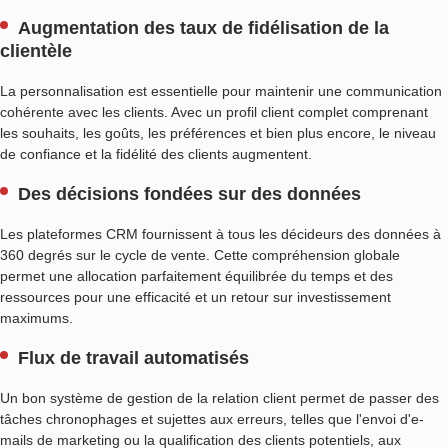
U
Augmentation des taux de fidélisation de la
R
clientèle
A
N
La personnalisation est essentielle pour maintenir une communication
C
cohérente avec les clients. Avec un profil client complet comprenant
E
les souhaits, les goûts, les préférences et bien plus encore, le niveau
I
de confiance et la fidélité des clients augmentent.
N
Des décisions fondées sur des données
T
É
G
Les plateformes CRM fournissent à tous les décideurs des données à
R
360 degrés sur le cycle de vente. Cette compréhension globale
A
permet une allocation parfaitement équilibrée du temps et des
T
ressources pour une efficacité et un retour sur investissement
I
maximums.
O
N
Flux de travail automatisés
A
V
Un bon système de gestion de la relation client permet de passer des
E
tâches chronophages et sujettes aux erreurs, telles que l'envoi d'e-
C
mails de marketing ou la qualification des clients potentiels, aux