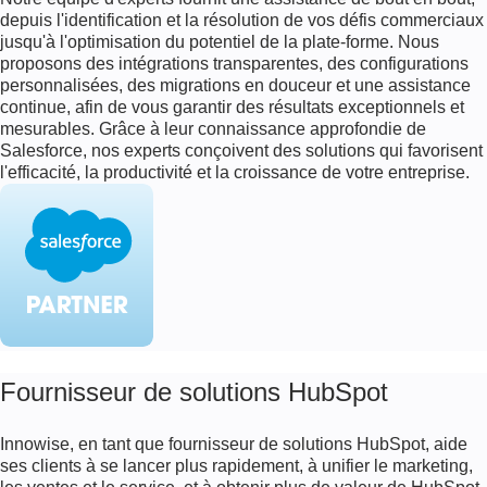
T
depuis l'identification et la résolution de vos défis commerciaux
I
jusqu'à l'optimisation du potentiel de la plate-forme. Nous
O
proposons des intégrations transparentes, des configurations
N
personnalisées, des migrations en douceur et une assistance
C
continue, afin de vous garantir des résultats exceptionnels et
L
mesurables. Grâce à leur connaissance approfondie de
I
Salesforce, nos experts conçoivent des solutions qui favorisent
E
l'efficacité, la productivité et la croissance de votre entreprise.
N
T
(
C
R
M
)
P
E
Fournisseur de solutions HubSpot
R
S
Innowise, en tant que fournisseur de solutions HubSpot, aide
O
ses clients à se lancer plus rapidement, à unifier le marketing,
N