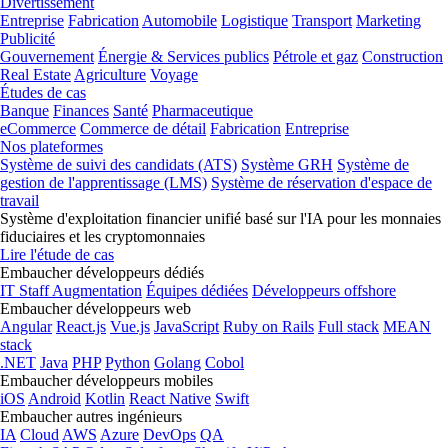
Divertissement
Entreprise
Fabrication
Automobile
Logistique
Transport
Marketing
Publicité
Gouvernement
Énergie & Services publics
Pétrole et gaz
Construction
Real Estate
Agriculture
Voyage
Études de cas
Banque
Finances
Santé
Pharmaceutique
eCommerce
Commerce de détail
Fabrication
Entreprise
Nos plateformes
Système de suivi des candidats (ATS)
Système GRH
Système de
gestion de l'apprentissage (LMS)
Système de réservation d'espace de
travail
Système d'exploitation financier unifié basé sur l'IA pour les monnaies
fiduciaires et les cryptomonnaies
Lire l'étude de cas
Embaucher développeurs dédiés
IT Staff Augmentation
Équipes dédiées
Développeurs offshore
Embaucher développeurs web
Angular
React.js
Vue.js
JavaScript
Ruby on Rails
Full stack
MEAN
stack
.NET
Java
PHP
Python
Golang
Cobol
Embaucher développeurs mobiles
iOS
Android
Kotlin
React Native
Swift
Embaucher autres ingénieurs
IA
Cloud
AWS
Azure
DevOps
QA