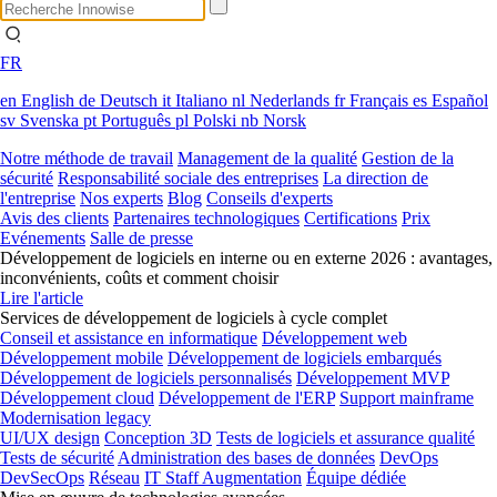
FR
en
English
de
Deutsch
it
Italiano
nl
Nederlands
fr
Français
es
Español
sv
Svenska
pt
Português
pl
Polski
nb
Norsk
Notre méthode de travail
Management de la qualité
Gestion de la
sécurité
Responsabilité sociale des entreprises
La direction de
l'entreprise
Nos experts
Blog
Conseils d'experts
Avis des clients
Partenaires technologiques
Certifications
Prix
Evénements
Salle de presse
Développement de logiciels en interne ou en externe 2026 : avantages,
inconvénients, coûts et comment choisir
Lire l'article
Services de développement de logiciels à cycle complet
Conseil et assistance en informatique
Développement web
Développement mobile
Développement de logiciels embarqués
Développement de logiciels personnalisés
Développement MVP
Développement cloud
Développement de l'ERP
Support mainframe
Modernisation legacy
UI/UX design
Conception 3D
Tests de logiciels et assurance qualité
Tests de sécurité
Administration des bases de données
DevOps
DevSecOps
Réseau
IT Staff Augmentation
Équipe dédiée