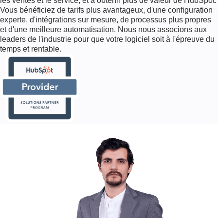
les ventes et le service, et à obtenir plus de valeur de HubSpot.
N
Vous bénéficiez de tarifs plus avantageux, d'une configuration
A
experte, d'intégrations sur mesure, de processus plus propres
L
et d'une meilleure automatisation. Nous nous associons aux
I
leaders de l'industrie pour que votre logiciel soit à l'épreuve du
S
temps et rentable.
A
T
I
O
N
D
U
S
Y
S
T
È
M
E
S
E
R