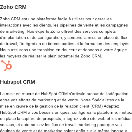
E
Zoho CRM
L
'
Zoho CRM est une plateforme facile à utiliser pour gérer les
A
interactions avec les clients, les pipelines de vente et les campagnes
R
de marketing. Nos experts Zoho offrent des services complets
C
d'implantation et de configuration, y compris la mise en place de flux
H
de travail, l'intégration de tierces parties et la formation des employés.
I
Nous assurons une transition en douceur et donnons à votre équipe
T
les moyens de réaliser le plein potentiel de Zoho CRM.
E
C
T
U
Hubspot CRM
R
E
C
La mise en œuvre de HubSpot CRM s'articule autour de l'adéquation
R
entre vos efforts de marketing et de vente. Notre
Spécialistes de la
M
mise en œuvre de la gestion de la relation client (CRM)
Adaptez
HubSpot CRM à vos besoins uniques, configurez la plateforme, mettez
C
en place la capture de prospects, intégrez votre site web et les médias
O
sociaux, et automatisez les flux de travail marketing pour que vos
N
équipes de vente et de marketing soient enfin sur la même longueur