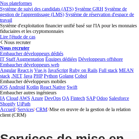
Nos plateformes
Système de suivi des candidats (ATS)
Système GRH
Système de
gestion de l'apprentissage (LMS)
Système de réservation d'espace de
travail
Système d'exploitation financier unifié basé sur l'IA pour les monnaies
fiduciaires et les cryptomonnaies
Lire l'étude de cas
Nous recruter
Nous recruter
Embaucher développeurs dédiés
IT Staff Augmentation
Équipes dédiées
Développeurs offshore
Embaucher développeurs web
Angular
React.js
Vue.js
JavaScript
Ruby on Rails
Full stack
MEAN
stack
.NET
Java
PHP
Python
Golang
Cobol
Embaucher développeurs mobiles
iOS
Android
Kotlin
React Native
Swift
Embaucher autres ingénieurs
IA
Cloud
AWS
Azure
DevOps
QA
Fintech
SAP
Odoo
Salesforce
Shopify
UiPath
Accueil
Services
CRM
Mise en œuvre de la gestion de la relation
client (CRM)
Services de mise en