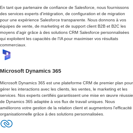
P
En tant que partenaire de confiance de Salesforce, nous fournissons
L
A
des services experts d'intégration, de configuration et de migration
T
pour une expérience Salesforce transparente. Nous donnons à vos
E
équipes de vente, de marketing et de support client B2B et B2C les
-
moyens d'agir grâce à des solutions CRM Salesforce personnalisées
F
qui exploitent les capacités de l'IA pour maximiser vos résultats
O
commerciaux.
R
M
E
Microsoft Dynamics 365
C
O
Microsoft Dynamics 365 est une plateforme CRM de premier plan pour
N
gérer les interactions avec les clients, les ventes, le marketing et les
C
services. Nos experts certifiés garantissent une mise en œuvre réussie
E
de Dynamics 365 adaptée à vos flux de travail uniques. Nous
P
améliorons votre gestion de la relation client et augmentons l'efficacité
T
organisationnelle grâce à des solutions personnalisées.
I
O
N
D