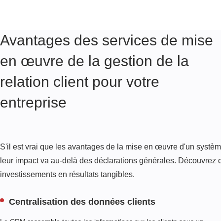
N
É
E
S
Avantages des services de mise
A
en œuvre de la gestion de la
U
T
relation client pour votre
O
M
entreprise
A
T
I
S
A
S'il est vrai que les avantages de la mise en œuvre d'un systèm
T
leur impact va au-delà des déclarations générales. Découvrez
I
O
investissements en résultats tangibles.
N
D
Centralisation des données clients
U
F