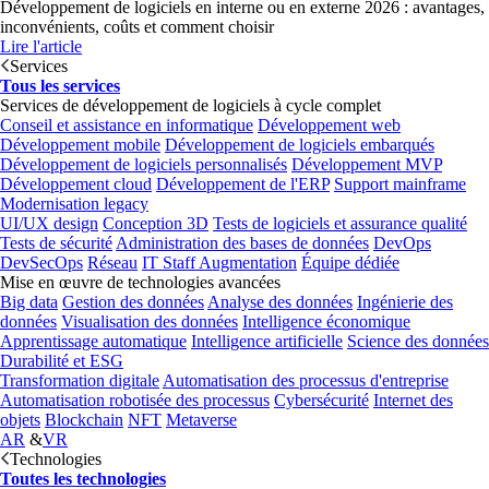
Développement de logiciels en interne ou en externe 2026 : avantages,
inconvénients, coûts et comment choisir
Lire l'article
Services
Tous les services
Services de développement de logiciels à cycle complet
Conseil et assistance en informatique
Développement web
Développement mobile
Développement de logiciels embarqués
Développement de logiciels personnalisés
Développement MVP
Développement cloud
Développement de l'ERP
Support mainframe
Modernisation legacy
UI/UX design
Conception 3D
Tests de logiciels et assurance qualité
Tests de sécurité
Administration des bases de données
DevOps
DevSecOps
Réseau
IT Staff Augmentation
Équipe dédiée
Mise en œuvre de technologies avancées
Big data
Gestion des données
Analyse des données
Ingénierie des
données
Visualisation des données
Intelligence économique
Apprentissage automatique
Intelligence artificielle
Science des données
Durabilité et ESG
Transformation digitale
Automatisation des processus d'entreprise
Automatisation robotisée des processus
Cybersécurité
Internet des
objets
Blockchain
NFT
Metaverse
AR
&
VR
Technologies
Toutes les technologies