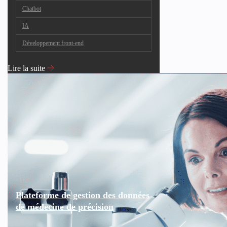
Chatbot
IA
Développement front-end
Lire la suite
Plateforme de gestion des données
de médecine de précision