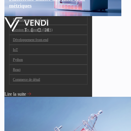
métriques
Développement back-end
Gestion des données (DMS)
Développement front-end
IoT
Python
React
Commerce de détail
Lire la suite