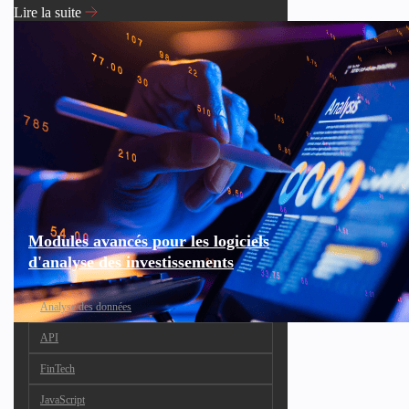
Lire la suite
Modules avancés pour les logiciels
d'analyse des investissements
Analyse des données
API
FinTech
JavaScript