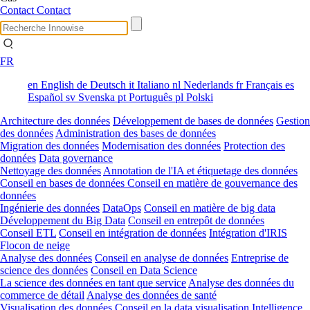
Contact
Contact
FR
en
English
de
Deutsch
it
Italiano
nl
Nederlands
fr
Français
es
Español
sv
Svenska
pt
Português
pl
Polski
Architecture des données
Développement de bases de données
Gestion
des données
Administration des bases de données
Migration des données
Modernisation des données
Protection des
données
Data governance
Nettoyage des données
Annotation de l'IA et étiquetage des données
Conseil en bases de données
Conseil en matière de gouvernance des
données
Ingénierie des données
DataOps
Conseil en matière de big data
Développement du Big Data
Conseil en entrepôt de données
Conseil ETL
Conseil en intégration de données
Intégration d'IRIS
Flocon de neige
Analyse des données
Conseil en analyse de données
Entreprise de
science des données
Conseil en Data Science
La science des données en tant que service
Analyse des données du
commerce de détail
Analyse des données de santé
Visualisation des données
Conseil en la data visualisation
Intelligence