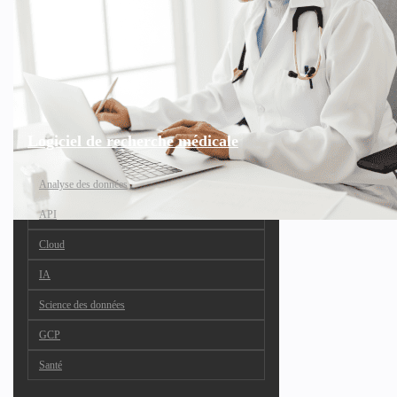
Logiciel de recherche médicale
Analyse des données
API
Cloud
IA
Science des données
GCP
Santé