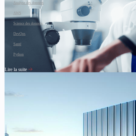
Analyse des données
AWS
Science des données
DevOps
Santé
Python
Lire la suite