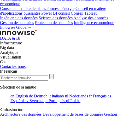
économique
Conseil en matière de plates-formes d'énergie
Conseil en matière
d'applications puissantes
Power BI conseil
Conseil Tableau
Ingénierie des données
Science des données
Analyse des données
Gestion des données
Protection des données
Intelligence économique
Innowise Global
DATA & BI
Infrastructure
Big data
Analytique
Visualisation
Cas
Contactez-nous
fr
Français
Sélection de la langue
en
English
de
Deutsch
it
Italiano
nl
Nederlands
fr
Français
es
Español
sv
Svenska
pt
Português
pl
Polski
Infrastructure
Architecture des données
Développement de bases de données
Gestion