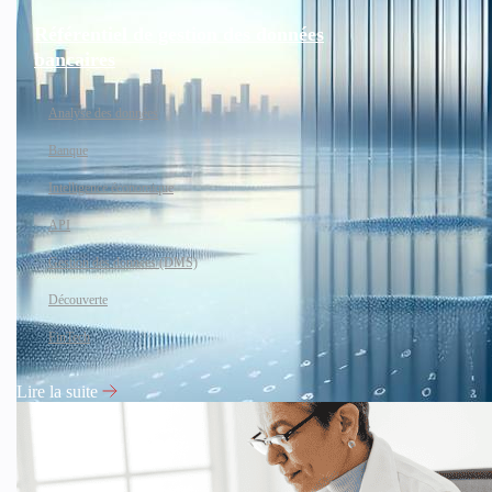
Référentiel de gestion des données
bancaires
Analyse des données
Banque
Intelligence économique
API
Gestion des données (DMS)
Découverte
FinTech
Lire la suite