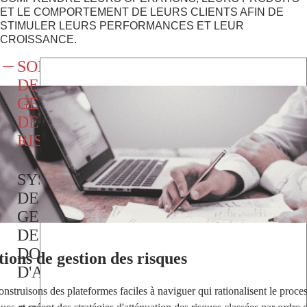
ET LE COMPORTEMENT DE LEURS CLIENTS AFIN DE
STIMULER LEURS PERFORMANCES ET LEUR
CROISSANCE.
SOLUTIONS
DE
GESTION
DES
RISQUES
SYSTÈME
DE
GESTION
DES
DOCUMENTS
tions de gestion des risques
D'ASSURANCE
nstruisons des plateformes faciles à naviguer qui rationalisent le proce