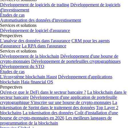
Développement de logiciels de trading
Développement de logiciels
d'investissement
Études de cas
Automatisation des données d'investissement
Services et solutions
Développement de logiciel d'assurance
Perspectives
L'analyse des données dans l'assurance
CRM pour les agents
d'assurance
La RPA dans l'assurance
Services et solutions
Développement de la blockchain
Développement d'une bourse de
crypto-monnaies
Développement de portefeuilles cryptographiques
Développement du STO
Études de cas
L'écosystème blockchain Haust
Développement d'applications
blockchain
Haia financial OS
Perspectives
Qu'est-ce que le DeFi dans le secteur bancaire ?
La blockchain dans le
secteur bancaire
Développement d'une application de portefeuille
cryptographique
S'inscrire sur une bourse de crypto-monnaies
La
tokenisation de Sprint dans le traitement des données
Top Layer 2
blockchains
La tokenisation des données
Coût d'installation d'une
bourse de crypto-monnaies en 2026
Les meilleurs langages de
programmation de la blockchain