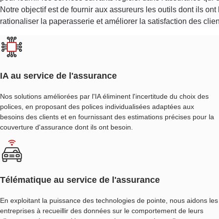
Notre objectif est de fournir aux assureurs les outils dont ils ont
DE
rationaliser la paperasserie et améliorer la satisfaction des cli
DEVIS
D'ASSURANCE
LOGICIEL
IA au service de l'assurance
DE
CONFORMITÉ
Nos solutions améliorées par l'IA éliminent l'incertitude du choix des
DES
polices, en proposant des polices individualisées adaptées aux
besoins des clients et en fournissant des estimations précises pour la
ASSURANCES
couverture d'assurance dont ils ont besoin.
ERP
POUR
L'ASSURANCE
Télématique au service de l'assurance
LOGICIEL
En exploitant la puissance des technologies de pointe, nous aidons les
entreprises à recueillir des données sur le comportement de leurs
DE