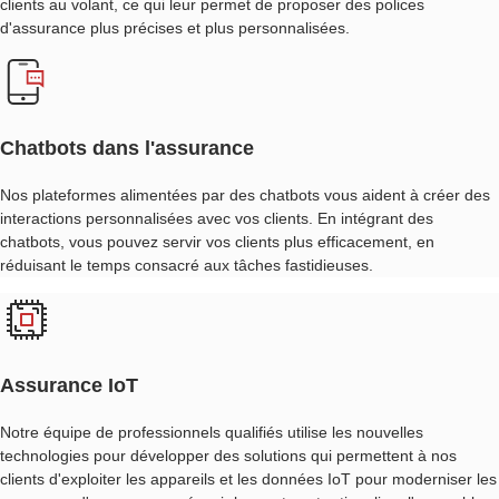
clients au volant, ce qui leur permet de proposer des polices
GESTION
d'assurance plus précises et plus personnalisées.
DE
LA
RELATION
CLIENT
Chatbots dans l'assurance
(CRM)
Nos plateformes alimentées par des chatbots vous aident à créer des
POUR
interactions personnalisées avec vos clients. En intégrant des
L'ASSURANCE
chatbots, vous pouvez servir vos clients plus efficacement, en
réduisant le temps consacré aux tâches fastidieuses.
ANALYSE
DES
DONNÉES
D'ASSURANCE
Assurance IoT
Notre équipe de professionnels qualifiés utilise les nouvelles
technologies pour développer des solutions qui permettent à nos
clients d'exploiter les appareils et les données IoT pour moderniser les