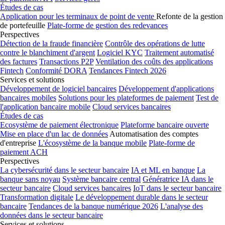
Études de cas
Application pour les terminaux de point de vente
Refonte de la gestion
de portefeuille
Plate-forme de gestion des redevances
Perspectives
Détection de la fraude financière
Contrôle des opérations de lutte
contre le blanchiment d'argent
Logiciel KYC
Traitement automatisé
des factures
Transactions P2P
Ventilation des coûts des applications
Fintech
Conformité DORA
Tendances Fintech 2026
Services et solutions
Développement de logiciel bancaires
Développement d'applications
bancaires mobiles
Solutions pour les plateformes de paiement
Test de
l'application bancaire mobile
Cloud services bancaires
Études de cas
Ecosystème de paiement électronique
Plateforme bancaire ouverte
Mise en place d'un lac de données
Automatisation des comptes
d'entreprise
L'écosystème de la banque mobile
Plate-forme de
paiement ACH
Perspectives
La cybersécurité dans le secteur bancaire
IA et ML en banque
La
banque sans noyau
Système bancaire central
Génératrice IA dans le
secteur bancaire
Cloud services bancaires
IoT dans le secteur bancaire
Transformation digitale
Le développement durable dans le secteur
bancaire
Tendances de la banque numérique 2026
L'analyse des
données dans le secteur bancaire
Services et solutions