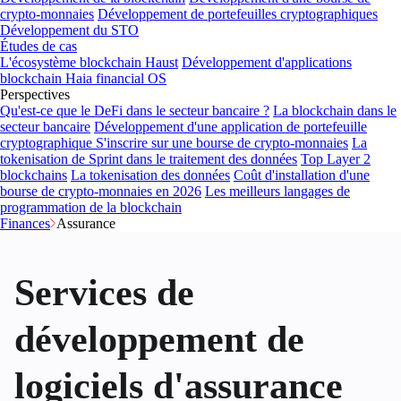
crypto-monnaies
Développement de portefeuilles cryptographiques
Développement du STO
Études de cas
L'écosystème blockchain Haust
Développement d'applications
blockchain
Haia financial OS
Perspectives
Qu'est-ce que le DeFi dans le secteur bancaire ?
La blockchain dans le
secteur bancaire
Développement d'une application de portefeuille
cryptographique
S'inscrire sur une bourse de crypto-monnaies
La
tokenisation de Sprint dans le traitement des données
Top Layer 2
blockchains
La tokenisation des données
Coût d'installation d'une
bourse de crypto-monnaies en 2026
Les meilleurs langages de
programmation de la blockchain
Finances
Assurance
Services de
développement de
logiciels d'assurance