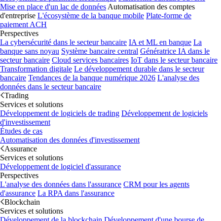
Mise en place d'un lac de données
Automatisation des comptes
d'entreprise
L'écosystème de la banque mobile
Plate-forme de
paiement ACH
Perspectives
La cybersécurité dans le secteur bancaire
IA et ML en banque
La
banque sans noyau
Système bancaire central
Génératrice IA dans le
secteur bancaire
Cloud services bancaires
IoT dans le secteur bancaire
Transformation digitale
Le développement durable dans le secteur
bancaire
Tendances de la banque numérique 2026
L'analyse des
données dans le secteur bancaire
Trading
Services et solutions
Développement de logiciels de trading
Développement de logiciels
d'investissement
Études de cas
Automatisation des données d'investissement
Assurance
Services et solutions
Développement de logiciel d'assurance
Perspectives
L'analyse des données dans l'assurance
CRM pour les agents
d'assurance
La RPA dans l'assurance
Blockchain
Services et solutions
Développement de la blockchain
Développement d'une bourse de