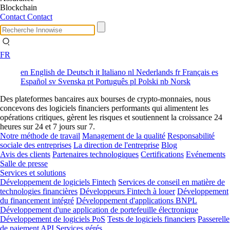
Blockchain
Contact
Contact
FR
en
English
de
Deutsch
it
Italiano
nl
Nederlands
fr
Français
es
Español
sv
Svenska
pt
Português
pl
Polski
nb
Norsk
Des plateformes bancaires aux bourses de crypto-monnaies, nous
concevons des logiciels financiers performants qui alimentent les
opérations critiques, gèrent les risques et soutiennent la croissance 24
heures sur 24 et 7 jours sur 7.
Notre méthode de travail
Management de la qualité
Responsabilité
sociale des entreprises
La direction de l'entreprise
Blog
Avis des clients
Partenaires technologiques
Certifications
Evénements
Salle de presse
Services et solutions
Développement de logiciels Fintech
Services de conseil en matière de
technologies financières
Développeurs Fintech à louer
Développement
du financement intégré
Développement d'applications BNPL
Développement d'une application de portefeuille électronique
Développement de logiciels PoS
Tests de logiciels financiers
Passerelle
de paiement API
Services gérés