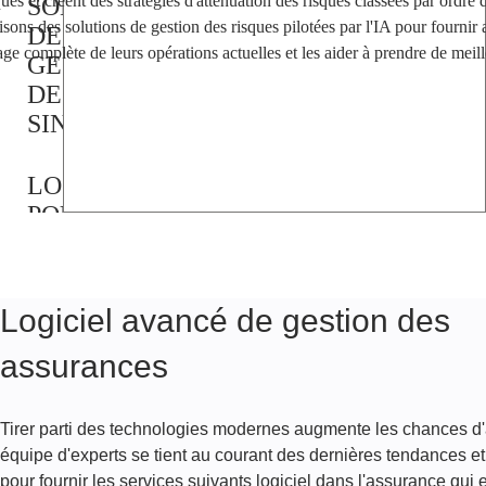
ques et créent des stratégies d'atténuation des risques classées par ordre 
SOLUTION
isons des solutions de gestion des risques pilotées par l'IA pour fournir 
DE
ge complète de leurs opérations actuelles et les aider à prendre de meill
GESTION
DES
SINISTRES
LOGICIEL
POUR
AGENCES
D'ASSURANCE
Logiciel avancé de gestion des
PORTAIL
assurances
CLIENTS
DE
L'ASSURANCE
Tirer parti des technologies modernes augmente les chances d'am
équipe d'experts se tient au courant des dernières tendances et
LOGICIEL
pour fournir les services suivants
logiciel dans l'assurance
qui e