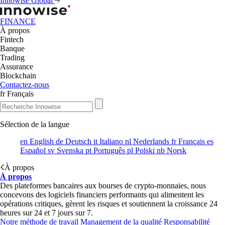
Innowise Global
FINANCE
À propos
Fintech
Banque
Trading
Assurance
Blockchain
Contactez-nous
fr
Français
Sélection de la langue
en
English
de
Deutsch
it
Italiano
nl
Nederlands
fr
Français
es
Español
sv
Svenska
pt
Português
pl
Polski
nb
Norsk
À propos
À propos
Des plateformes bancaires aux bourses de crypto-monnaies, nous
concevons des logiciels financiers performants qui alimentent les
opérations critiques, gèrent les risques et soutiennent la croissance 24
heures sur 24 et 7 jours sur 7.
Notre méthode de travail
Management de la qualité
Responsabilité