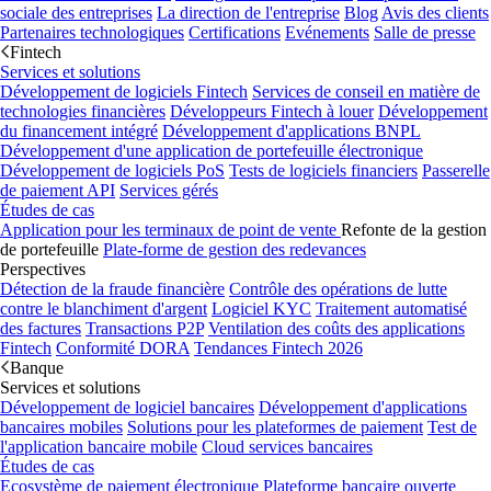
sociale des entreprises
La direction de l'entreprise
Blog
Avis des clients
Partenaires technologiques
Certifications
Evénements
Salle de presse
Fintech
Services et solutions
Développement de logiciels Fintech
Services de conseil en matière de
technologies financières
Développeurs Fintech à louer
Développement
du financement intégré
Développement d'applications BNPL
Développement d'une application de portefeuille électronique
Développement de logiciels PoS
Tests de logiciels financiers
Passerelle
de paiement API
Services gérés
Études de cas
Application pour les terminaux de point de vente
Refonte de la gestion
de portefeuille
Plate-forme de gestion des redevances
Perspectives
Détection de la fraude financière
Contrôle des opérations de lutte
contre le blanchiment d'argent
Logiciel KYC
Traitement automatisé
des factures
Transactions P2P
Ventilation des coûts des applications
Fintech
Conformité DORA
Tendances Fintech 2026
Banque
Services et solutions
Développement de logiciel bancaires
Développement d'applications
bancaires mobiles
Solutions pour les plateformes de paiement
Test de
l'application bancaire mobile
Cloud services bancaires
Études de cas
Ecosystème de paiement électronique
Plateforme bancaire ouverte