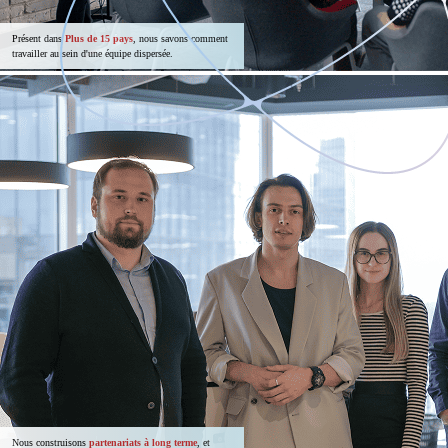
Présent dans
Plus de 15 pays
, nous savons comment
travailler au sein d'une équipe dispersée.
Nous construisons
partenariats à long terme
, et