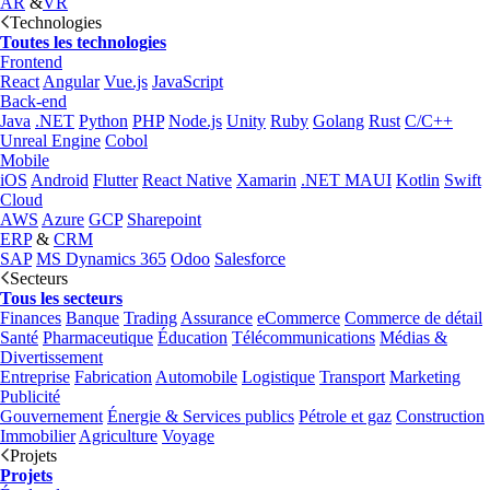
AR
&
VR
Technologies
Toutes les technologies
Frontend
React
Angular
Vue.js
JavaScript
Back-end
Java
.NET
Python
PHP
Node.js
Unity
Ruby
Golang
Rust
C/C++
Unreal Engine
Cobol
Mobile
iOS
Android
Flutter
React Native
Xamarin
.NET MAUI
Kotlin
Swift
Cloud
AWS
Azure
GCP
Sharepoint
ERP
&
CRM
SAP
MS Dynamics 365
Odoo
Salesforce
Secteurs
Tous les secteurs
Finances
Banque
Trading
Assurance
eCommerce
Commerce de détail
Santé
Pharmaceutique
Éducation
Télécommunications
Médias &
Divertissement
Entreprise
Fabrication
Automobile
Logistique
Transport
Marketing
Publicité
Gouvernement
Énergie & Services publics
Pétrole et gaz
Construction
Immobilier
Agriculture
Voyage
Projets
Projets