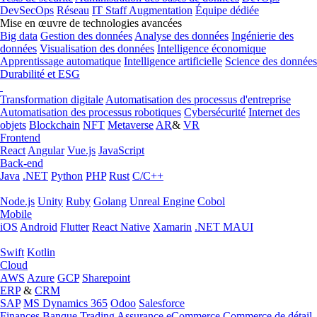
DevSecOps
Réseau
IT Staff Augmentation
Équipe dédiée
Mise en œuvre de technologies avancées
Big data
Gestion des données
Analyse des données
Ingénierie des
données
Visualisation des données
Intelligence économique
Apprentissage automatique
Intelligence artificielle
Science des données
Durabilité et ESG
Transformation digitale
Automatisation des processus d'entreprise
Automatisation des processus robotiques
Cybersécurité
Internet des
objets
Blockchain
NFT
Metaverse
AR
&
VR
Frontend
React
Angular
Vue.js
JavaScript
Back-end
Java
.NET
Python
PHP
Rust
C/C++
Node.js
Unity
Ruby
Golang
Unreal Engine
Cobol
Mobile
iOS
Android
Flutter
React Native
Xamarin
.NET MAUI
Swift
Kotlin
Cloud
AWS
Azure
GCP
Sharepoint
ERP
&
CRM
SAP
MS Dynamics 365
Odoo
Salesforce
Finances
Banque
Trading
Assurance
eCommerce
Commerce de détail