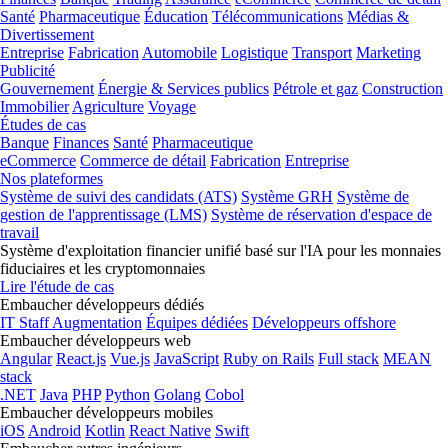
Santé
Pharmaceutique
Éducation
Télécommunications
Médias &
Divertissement
Entreprise
Fabrication
Automobile
Logistique
Transport
Marketing
Publicité
Gouvernement
Énergie & Services publics
Pétrole et gaz
Construction
Immobilier
Agriculture
Voyage
Études de cas
Banque
Finances
Santé
Pharmaceutique
eCommerce
Commerce de détail
Fabrication
Entreprise
Nos plateformes
Système de suivi des candidats (ATS)
Système GRH
Système de
gestion de l'apprentissage (LMS)
Système de réservation d'espace de
travail
Système d'exploitation financier unifié basé sur l'IA pour les monnaies
fiduciaires et les cryptomonnaies
Lire l'étude de cas
Embaucher développeurs dédiés
IT Staff Augmentation
Équipes dédiées
Développeurs offshore
Embaucher développeurs web
Angular
React.js
Vue.js
JavaScript
Ruby on Rails
Full stack
MEAN
stack
.NET
Java
PHP
Python
Golang
Cobol
Embaucher développeurs mobiles
iOS
Android
Kotlin
React Native
Swift