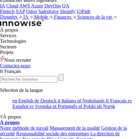
Embaucher autres ingénieurs
IA
Cloud
AWS
Azure
DevOps
QA
Fintech
SAP
Odoo
Salesforce
Shopify
UiPath
Données
IA
Mobile
Finances
Sciences de la vie
À propos
Services
Technologies
Secteurs
Projets
Nous recruter
Contactez-nous
fr
Français
Sélection de la langue
en
English
de
Deutsch
it
Italiano
nl
Nederlands
fr
Français
es
Español
sv
Svenska
pt
Português
pl
Polski
nb
Norsk
À propos
À propos
Notre méthode de travail
Management de la qualité
Gestion de la
sécurité
Responsabilité sociale des entreprises
La direction de