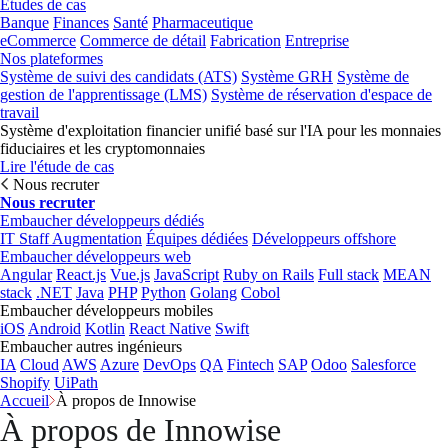
Études de cas
Banque
Finances
Santé
Pharmaceutique
eCommerce
Commerce de détail
Fabrication
Entreprise
Nos plateformes
Système de suivi des candidats (ATS)
Système GRH
Système de
gestion de l'apprentissage (LMS)
Système de réservation d'espace de
travail
Système d'exploitation financier unifié basé sur l'IA pour les monnaies
fiduciaires et les cryptomonnaies
Lire l'étude de cas
Nous recruter
Nous recruter
Embaucher développeurs dédiés
IT Staff Augmentation
Équipes dédiées
Développeurs offshore
Embaucher développeurs web
Angular
React.js
Vue.js
JavaScript
Ruby on Rails
Full stack
MEAN
stack
.NET
Java
PHP
Python
Golang
Cobol
Embaucher développeurs mobiles
iOS
Android
Kotlin
React Native
Swift
Embaucher autres ingénieurs
IA
Cloud
AWS
Azure
DevOps
QA
Fintech
SAP
Odoo
Salesforce
Shopify
UiPath
Accueil
À propos de Innowise
À propos de Innowise