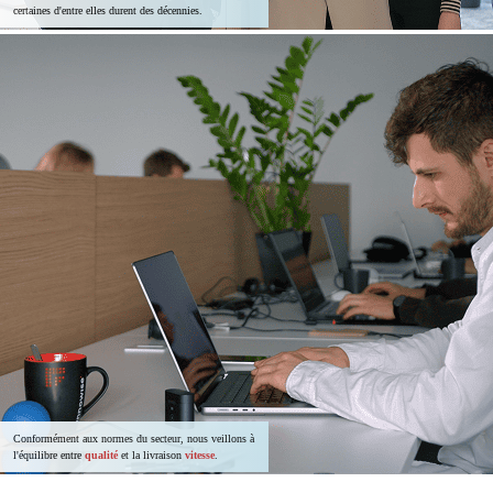
certaines d'entre elles durent des décennies.
Conformément aux normes du secteur, nous veillons à
l'équilibre entre
qualité
et la livraison
vitesse
.