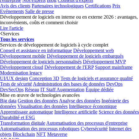
l'entreprise
Nos experts
Blog
Conseils d'experts
Avis des clients
Partenaires technologiques
Certifications
Prix
Evénements
Salle de presse
Développement de logiciels en interne ou en externe 2026 : avantages,
inconvénients, coûts et comment choisir
Lire l'article
Services
Tous les services
Services de développement de logiciels à cycle complet
Conseil et assistance en informatique
Développement web
Développement mobile
Développement de logiciels embarqués
Développement de logiciels personnalisés
Développement MVP
Développement cloud
Développement de l'ERP
Support mainframe
Modernisation legacy
UI/UX design
Conception 3D
Tests de logiciels et assurance qualité
Tests de sécurité
Administration des bases de données
DevOps
DevSecOps
Réseau
IT Staff Augmentation
Équipe dédiée
Mise en œuvre de technologies avancées
Big data
Gestion des données
Analyse des données
Ingénierie des
données
Visualisation des données
Intelligence économique
Apprentissage automatique
Intelligence artificielle
Science des données
Durabilité et ESG
Transformation digitale
Automatisation des processus d'entreprise
Automatisation des processus robotiques
Cybersécurité
Internet des
objets
Blockchain
NFT
Metaverse