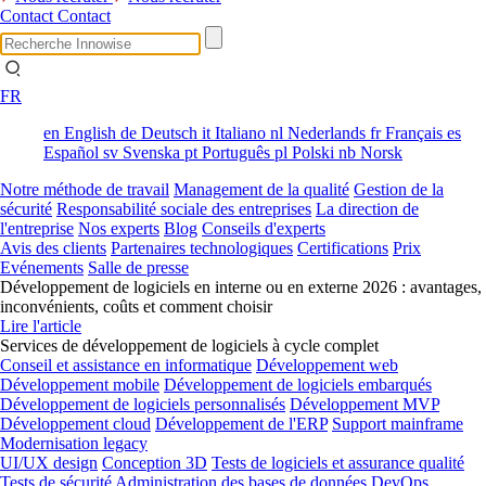
Contact
Contact
FR
en
English
de
Deutsch
it
Italiano
nl
Nederlands
fr
Français
es
Español
sv
Svenska
pt
Português
pl
Polski
nb
Norsk
Notre méthode de travail
Management de la qualité
Gestion de la
sécurité
Responsabilité sociale des entreprises
La direction de
l'entreprise
Nos experts
Blog
Conseils d'experts
Avis des clients
Partenaires technologiques
Certifications
Prix
Evénements
Salle de presse
Développement de logiciels en interne ou en externe 2026 : avantages,
inconvénients, coûts et comment choisir
Lire l'article
Services de développement de logiciels à cycle complet
Conseil et assistance en informatique
Développement web
Développement mobile
Développement de logiciels embarqués
Développement de logiciels personnalisés
Développement MVP
Développement cloud
Développement de l'ERP
Support mainframe
Modernisation legacy
UI/UX design
Conception 3D
Tests de logiciels et assurance qualité
Tests de sécurité
Administration des bases de données
DevOps