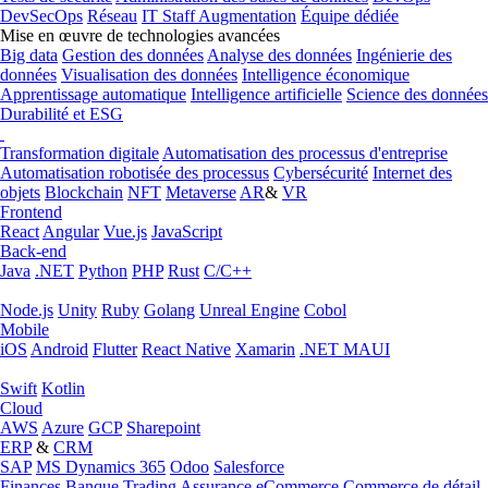
DevSecOps
Réseau
IT Staff Augmentation
Équipe dédiée
Mise en œuvre de technologies avancées
Big data
Gestion des données
Analyse des données
Ingénierie des
données
Visualisation des données
Intelligence économique
Apprentissage automatique
Intelligence artificielle
Science des données
Durabilité et ESG
Transformation digitale
Automatisation des processus d'entreprise
Automatisation robotisée des processus
Cybersécurité
Internet des
objets
Blockchain
NFT
Metaverse
AR
&
VR
Frontend
React
Angular
Vue.js
JavaScript
Back-end
Java
.NET
Python
PHP
Rust
C/C++
Node.js
Unity
Ruby
Golang
Unreal Engine
Cobol
Mobile
iOS
Android
Flutter
React Native
Xamarin
.NET MAUI
Swift
Kotlin
Cloud
AWS
Azure
GCP
Sharepoint
ERP
&
CRM
SAP
MS Dynamics 365
Odoo
Salesforce
Finances
Banque
Trading
Assurance
eCommerce
Commerce de détail