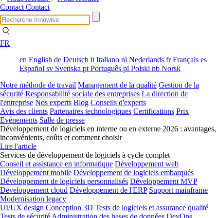
Contact
Contact
FR
en
English
de
Deutsch
it
Italiano
nl
Nederlands
fr
Français
es
Español
sv
Svenska
pt
Português
pl
Polski
nb
Norsk
Notre méthode de travail
Management de la qualité
Gestion de la
sécurité
Responsabilité sociale des entreprises
La direction de
l'entreprise
Nos experts
Blog
Conseils d'experts
Avis des clients
Partenaires technologiques
Certifications
Prix
Evénements
Salle de presse
Développement de logiciels en interne ou en externe 2026 : avantages,
inconvénients, coûts et comment choisir
Lire l'article
Services de développement de logiciels à cycle complet
Conseil et assistance en informatique
Développement web
Développement mobile
Développement de logiciels embarqués
Développement de logiciels personnalisés
Développement MVP
Développement cloud
Développement de l'ERP
Support mainframe
Modernisation legacy
UI/UX design
Conception 3D
Tests de logiciels et assurance qualité
Tests de sécurité
Administration des bases de données
DevOps