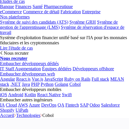
Études de cas
Banque
Finances
Santé
Pharmaceutique
eCommerce
Commerce de détail
Fabrication
Entreprise
Nos plateformes
Système de suivi des candidats (ATS)
Système GRH
Système de
gestion de l'apprentissage (LMS)
Système de réservation d'espace de
travail
Système d'exploitation financier unifié basé sur l'IA pour les monnaies
fiduciaires et les cryptomonnaies
Lire l'étude de cas
Nous recruter
Nous recruter
Embaucher développeurs dédiés
IT Staff Augmentation
Équipes dédiées
Développeurs offshore
Embaucher développeurs web
Angular
React.js
Vue.js
JavaScript
Ruby on Rails
Full stack
MEAN
stack
.NET
Java
PHP
Python
Golang
Cobol
Embaucher développeurs mobiles
iOS
Android
Kotlin
React Native
Swift
Embaucher autres ingénieurs
IA
Cloud
AWS
Azure
DevOps
QA
Fintech
SAP
Odoo
Salesforce
Shopify
UiPath
Accueil
Technologies
Cobol