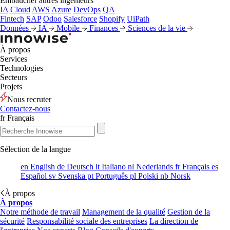
Embaucher autres ingénieurs
IA
Cloud
AWS
Azure
DevOps
QA
Fintech
SAP
Odoo
Salesforce
Shopify
UiPath
Données
IA
Mobile
Finances
Sciences de la vie
À propos
Services
Technologies
Secteurs
Projets
Nous recruter
Contactez-nous
fr
Français
Sélection de la langue
en
English
de
Deutsch
it
Italiano
nl
Nederlands
fr
Français
es
Español
sv
Svenska
pt
Português
pl
Polski
nb
Norsk
À propos
À propos
Notre méthode de travail
Management de la qualité
Gestion de la
sécurité
Responsabilité sociale des entreprises
La direction de