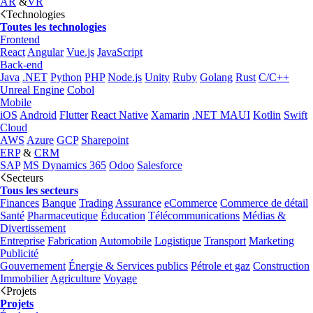
AR
&
VR
Technologies
Toutes les technologies
Frontend
React
Angular
Vue.js
JavaScript
Back-end
Java
.NET
Python
PHP
Node.js
Unity
Ruby
Golang
Rust
C/C++
Unreal Engine
Cobol
Mobile
iOS
Android
Flutter
React Native
Xamarin
.NET MAUI
Kotlin
Swift
Cloud
AWS
Azure
GCP
Sharepoint
ERP
&
CRM
SAP
MS Dynamics 365
Odoo
Salesforce
Secteurs
Tous les secteurs
Finances
Banque
Trading
Assurance
eCommerce
Commerce de détail
Santé
Pharmaceutique
Éducation
Télécommunications
Médias &
Divertissement
Entreprise
Fabrication
Automobile
Logistique
Transport
Marketing
Publicité
Gouvernement
Énergie & Services publics
Pétrole et gaz
Construction
Immobilier
Agriculture
Voyage
Projets
Projets