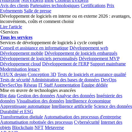
l'entreprise
Nos experts
Blog
Conseils d'experts
Avis des clients
Partenaires technologiques
Certifications
Prix
Evénements
Salle de presse
Développement de logiciels en interne ou en externe 2026 : avantages,
inconvénients, coûts et comment choisir
Lire l'article
Services
Tous les services
Services de développement de logiciels à cycle complet
Conseil et assistance en informatique
Développement web
Développement mobile
Développement de logiciels embarqués
Développement de logiciels personnalisés
Développement MVP
Développement cloud
Développement de l'ERP
Support mainframe
Modernisation legacy
UI/UX design
Conception 3D
Tests de logiciels et assurance qualité
Tests de sécurité
Administration des bases de données
DevOps
DevSecOps
Réseau
IT Staff Augmentation
Équipe dédiée
Mise en œuvre de technologies avancées
Big data
Gestion des données
Analyse des données
Ingénierie des
données
Visualisation des données
Intelligence économique
Apprentissage automatique
Intelligence artificielle
Science des données
Durabilité et ESG
Transformation digitale
Automatisation des processus d'entreprise
Automatisation robotisée des processus
Cybersécurité
Internet des
objets
Blockchain
NFT
Metaverse