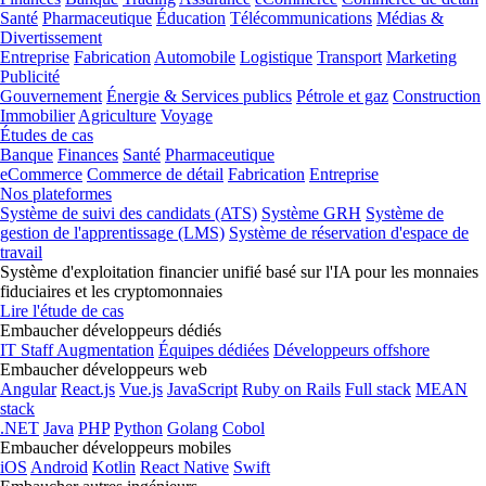
Santé
Pharmaceutique
Éducation
Télécommunications
Médias &
Divertissement
Entreprise
Fabrication
Automobile
Logistique
Transport
Marketing
Publicité
Gouvernement
Énergie & Services publics
Pétrole et gaz
Construction
Immobilier
Agriculture
Voyage
Études de cas
Banque
Finances
Santé
Pharmaceutique
eCommerce
Commerce de détail
Fabrication
Entreprise
Nos plateformes
Système de suivi des candidats (ATS)
Système GRH
Système de
gestion de l'apprentissage (LMS)
Système de réservation d'espace de
travail
Système d'exploitation financier unifié basé sur l'IA pour les monnaies
fiduciaires et les cryptomonnaies
Lire l'étude de cas
Embaucher développeurs dédiés
IT Staff Augmentation
Équipes dédiées
Développeurs offshore
Embaucher développeurs web
Angular
React.js
Vue.js
JavaScript
Ruby on Rails
Full stack
MEAN
stack
.NET
Java
PHP
Python
Golang
Cobol
Embaucher développeurs mobiles
iOS
Android
Kotlin
React Native
Swift