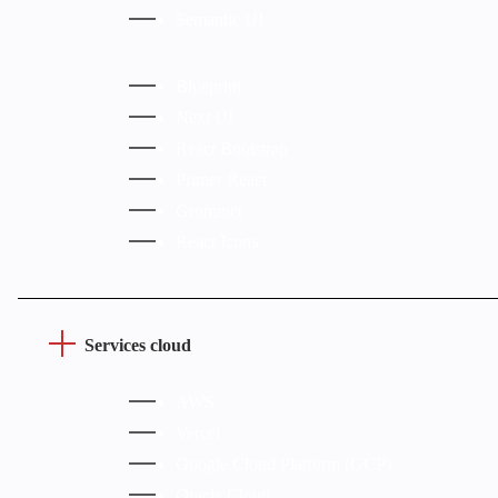
Semantic UI
Blueprint
Next UI
React Bootstrap
Primer React
Grommet
React Icons
Services cloud
AWS
Vercel
Google Cloud Platform (GCP)
Oracle Cloud