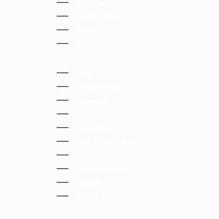
React Select
Apollo Client
Recoil
XState
Jotai
Framer Motion
Next-auth
Next SEO
Next PWA
Styled Components
Emotion
React Hook Form
Formik
Final Form