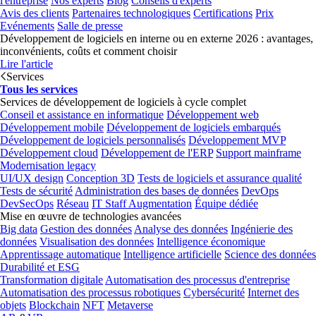
l'entreprise
Nos experts
Blog
Conseils d'experts
Avis des clients
Partenaires technologiques
Certifications
Prix
Evénements
Salle de presse
Développement de logiciels en interne ou en externe 2026 : avantages,
inconvénients, coûts et comment choisir
Lire l'article
Services
Tous les services
Services de développement de logiciels à cycle complet
Conseil et assistance en informatique
Développement web
Développement mobile
Développement de logiciels embarqués
Développement de logiciels personnalisés
Développement MVP
Développement cloud
Développement de l'ERP
Support mainframe
Modernisation legacy
UI/UX design
Conception 3D
Tests de logiciels et assurance qualité
Tests de sécurité
Administration des bases de données
DevOps
DevSecOps
Réseau
IT Staff Augmentation
Équipe dédiée
Mise en œuvre de technologies avancées
Big data
Gestion des données
Analyse des données
Ingénierie des
données
Visualisation des données
Intelligence économique
Apprentissage automatique
Intelligence artificielle
Science des données
Durabilité et ESG
Transformation digitale
Automatisation des processus d'entreprise
Automatisation des processus robotiques
Cybersécurité
Internet des
objets
Blockchain
NFT
Metaverse