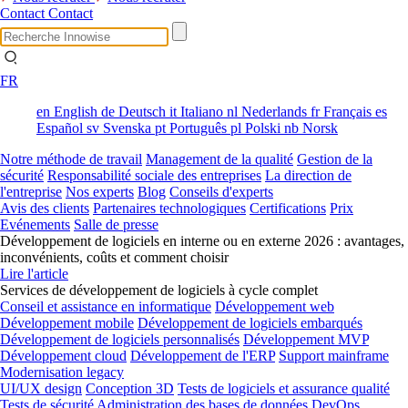
Contact
Contact
FR
en
English
de
Deutsch
it
Italiano
nl
Nederlands
fr
Français
es
Español
sv
Svenska
pt
Português
pl
Polski
nb
Norsk
Notre méthode de travail
Management de la qualité
Gestion de la
sécurité
Responsabilité sociale des entreprises
La direction de
l'entreprise
Nos experts
Blog
Conseils d'experts
Avis des clients
Partenaires technologiques
Certifications
Prix
Evénements
Salle de presse
Développement de logiciels en interne ou en externe 2026 : avantages,
inconvénients, coûts et comment choisir
Lire l'article
Services de développement de logiciels à cycle complet
Conseil et assistance en informatique
Développement web
Développement mobile
Développement de logiciels embarqués
Développement de logiciels personnalisés
Développement MVP
Développement cloud
Développement de l'ERP
Support mainframe
Modernisation legacy
UI/UX design
Conception 3D
Tests de logiciels et assurance qualité
Tests de sécurité
Administration des bases de données
DevOps