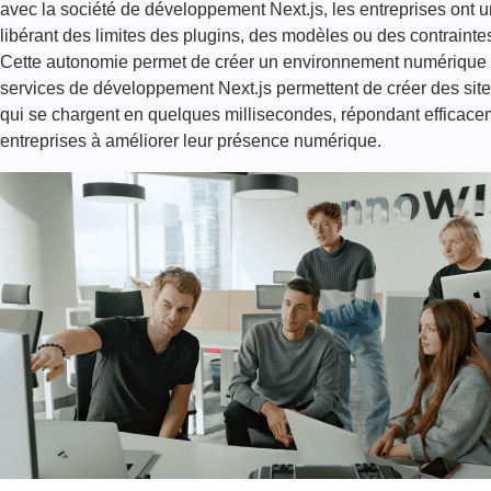
SERVICES
avec la société de développement Next.js, les entreprises ont un
libérant des limites des plugins, des modèles ou des contraint
DE
Cette autonomie permet de créer un environnement numérique vé
SUPPORT
services de développement Next.js permettent de créer des sit
qui se chargent en quelques millisecondes, répondant efficaceme
ET
entreprises à améliorer leur présence numérique.
DE
MAINTENANCE
NEXT.JS