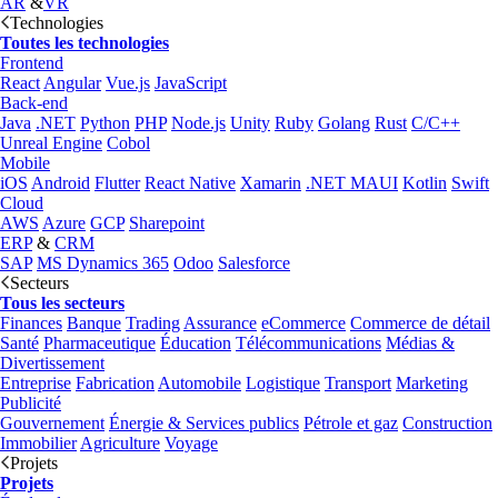
AR
&
VR
Technologies
Toutes les technologies
Frontend
React
Angular
Vue.js
JavaScript
Back-end
Java
.NET
Python
PHP
Node.js
Unity
Ruby
Golang
Rust
C/C++
Unreal Engine
Cobol
Mobile
iOS
Android
Flutter
React Native
Xamarin
.NET MAUI
Kotlin
Swift
Cloud
AWS
Azure
GCP
Sharepoint
ERP
&
CRM
SAP
MS Dynamics 365
Odoo
Salesforce
Secteurs
Tous les secteurs
Finances
Banque
Trading
Assurance
eCommerce
Commerce de détail
Santé
Pharmaceutique
Éducation
Télécommunications
Médias &
Divertissement
Entreprise
Fabrication
Automobile
Logistique
Transport
Marketing
Publicité
Gouvernement
Énergie & Services publics
Pétrole et gaz
Construction
Immobilier
Agriculture
Voyage
Projets
Projets