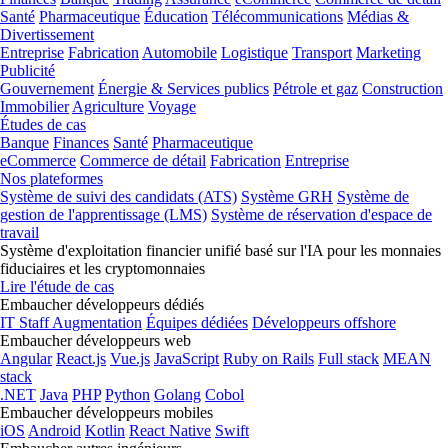
Santé
Pharmaceutique
Éducation
Télécommunications
Médias &
Divertissement
Entreprise
Fabrication
Automobile
Logistique
Transport
Marketing
Publicité
Gouvernement
Énergie & Services publics
Pétrole et gaz
Construction
Immobilier
Agriculture
Voyage
Études de cas
Banque
Finances
Santé
Pharmaceutique
eCommerce
Commerce de détail
Fabrication
Entreprise
Nos plateformes
Système de suivi des candidats (ATS)
Système GRH
Système de
gestion de l'apprentissage (LMS)
Système de réservation d'espace de
travail
Système d'exploitation financier unifié basé sur l'IA pour les monnaies
fiduciaires et les cryptomonnaies
Lire l'étude de cas
Embaucher développeurs dédiés
IT Staff Augmentation
Équipes dédiées
Développeurs offshore
Embaucher développeurs web
Angular
React.js
Vue.js
JavaScript
Ruby on Rails
Full stack
MEAN
stack
.NET
Java
PHP
Python
Golang
Cobol
Embaucher développeurs mobiles
iOS
Android
Kotlin
React Native
Swift