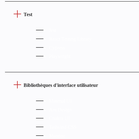
Test
Jest
React Testing Library
Cypress
Playwright
Bibliothèques d'interface utilisateur
Material UI
Ant Design
Chakra UI
Tailwind CSS
Mantine