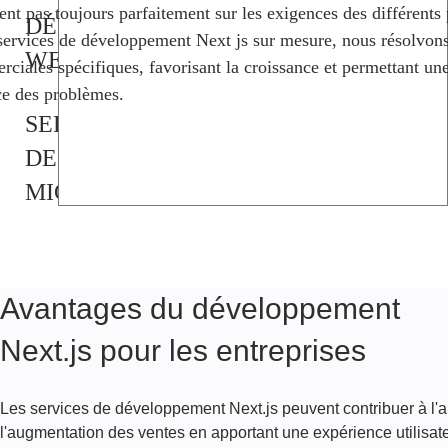
nent pas toujours parfaitement sur les exigences des différents
DÉVELOPPEMENT
services de développement Next js sur mesure, nous résolvons
WEB
ciales spécifiques, favorisant la croissance et permettant une
ce des problèmes.
SERVICES
DE
MIGRATION
NEXT.JS
SERVICES
Avantages du développement
DE
Next.js pour les entreprises
CONSEIL
NEXT.JS
Les services de développement Next.js peuvent contribuer à l'a
l'augmentation des ventes en apportant une expérience utilisate