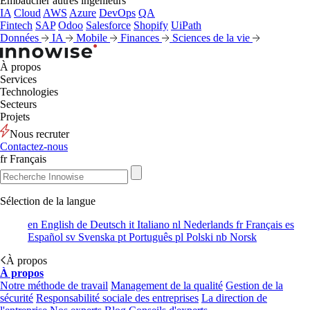
Embaucher autres ingénieurs
IA
Cloud
AWS
Azure
DevOps
QA
Fintech
SAP
Odoo
Salesforce
Shopify
UiPath
Données
IA
Mobile
Finances
Sciences de la vie
À propos
Services
Technologies
Secteurs
Projets
Nous recruter
Contactez-nous
fr
Français
Sélection de la langue
en
English
de
Deutsch
it
Italiano
nl
Nederlands
fr
Français
es
Español
sv
Svenska
pt
Português
pl
Polski
nb
Norsk
À propos
À propos
Notre méthode de travail
Management de la qualité
Gestion de la
sécurité
Responsabilité sociale des entreprises
La direction de