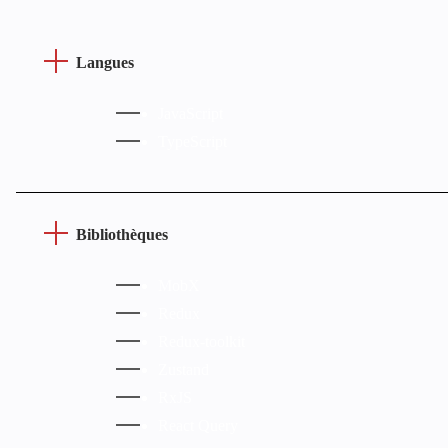
Langues
JavaScript
TypeScript
Bibliothèques
MobX
Redux
Redux-toolkit
Zustand
RxJS
React Query