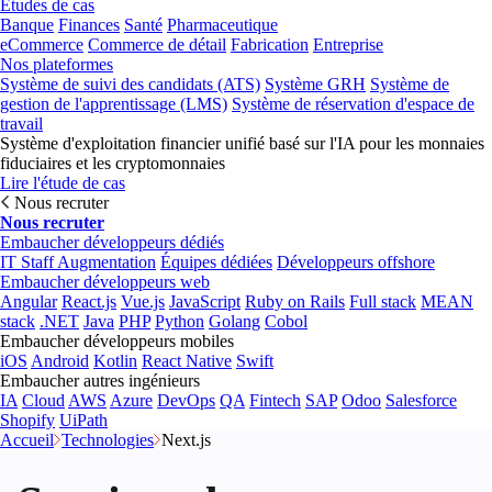
Études de cas
Banque
Finances
Santé
Pharmaceutique
eCommerce
Commerce de détail
Fabrication
Entreprise
Nos plateformes
Système de suivi des candidats (ATS)
Système GRH
Système de
gestion de l'apprentissage (LMS)
Système de réservation d'espace de
travail
Système d'exploitation financier unifié basé sur l'IA pour les monnaies
fiduciaires et les cryptomonnaies
Lire l'étude de cas
Nous recruter
Nous recruter
Embaucher développeurs dédiés
IT Staff Augmentation
Équipes dédiées
Développeurs offshore
Embaucher développeurs web
Angular
React.js
Vue.js
JavaScript
Ruby on Rails
Full stack
MEAN
stack
.NET
Java
PHP
Python
Golang
Cobol
Embaucher développeurs mobiles
iOS
Android
Kotlin
React Native
Swift
Embaucher autres ingénieurs
IA
Cloud
AWS
Azure
DevOps
QA
Fintech
SAP
Odoo
Salesforce
Shopify
UiPath
Accueil
Technologies
Next.js