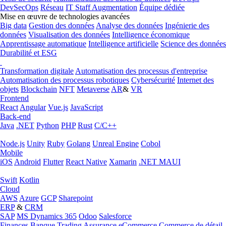
DevSecOps
Réseau
IT Staff Augmentation
Équipe dédiée
Mise en œuvre de technologies avancées
Big data
Gestion des données
Analyse des données
Ingénierie des
données
Visualisation des données
Intelligence économique
Apprentissage automatique
Intelligence artificielle
Science des données
Durabilité et ESG
Transformation digitale
Automatisation des processus d'entreprise
Automatisation des processus robotiques
Cybersécurité
Internet des
objets
Blockchain
NFT
Metaverse
AR
&
VR
Frontend
React
Angular
Vue.js
JavaScript
Back-end
Java
.NET
Python
PHP
Rust
C/C++
Node.js
Unity
Ruby
Golang
Unreal Engine
Cobol
Mobile
iOS
Android
Flutter
React Native
Xamarin
.NET MAUI
Swift
Kotlin
Cloud
AWS
Azure
GCP
Sharepoint
ERP
&
CRM
SAP
MS Dynamics 365
Odoo
Salesforce
Finances
Banque
Trading
Assurance
eCommerce
Commerce de détail