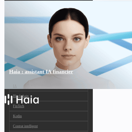
Haia : assistant IA financier
IA
Blockchain
FinTech
Kotlin
Contrat intelligent