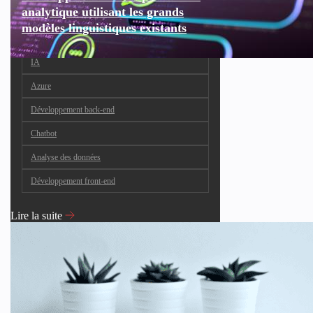
analytique utilisant les grands
modèles linguistiques existants
IA
Azure
Développement back-end
Chatbot
Analyse des données
Développement front-end
Lire la suite