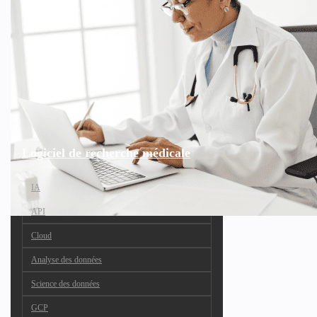
Logiciel de recherche médicale
IA
API
Cloud
Analyse des données
Science des données
GCP