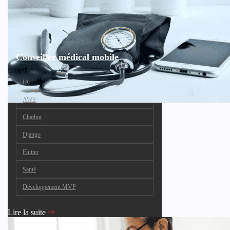
Conseiller médical mobile
IA
AWS
Chatbot
Django
Flutter
Santé
Développement MVP
Lire la suite