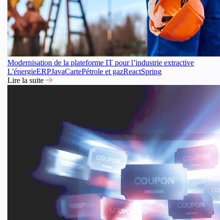
Modernisation de la plateforme IT pour l’industrie extractive
L'énergie
ERP
Java
Carte
Pétrole et gaz
React
Spring
Lire la suite