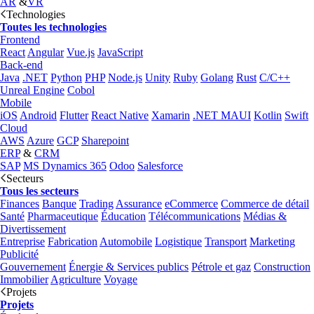
AR
&
VR
Technologies
Toutes les technologies
Frontend
React
Angular
Vue.js
JavaScript
Back-end
Java
.NET
Python
PHP
Node.js
Unity
Ruby
Golang
Rust
C/C++
Unreal Engine
Cobol
Mobile
iOS
Android
Flutter
React Native
Xamarin
.NET MAUI
Kotlin
Swift
Cloud
AWS
Azure
GCP
Sharepoint
ERP
&
CRM
SAP
MS Dynamics 365
Odoo
Salesforce
Secteurs
Tous les secteurs
Finances
Banque
Trading
Assurance
eCommerce
Commerce de détail
Santé
Pharmaceutique
Éducation
Télécommunications
Médias &
Divertissement
Entreprise
Fabrication
Automobile
Logistique
Transport
Marketing
Publicité
Gouvernement
Énergie & Services publics
Pétrole et gaz
Construction
Immobilier
Agriculture
Voyage
Projets
Projets