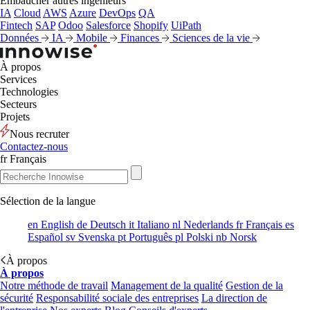
Embaucher autres ingénieurs
IA
Cloud
AWS
Azure
DevOps
QA
Fintech
SAP
Odoo
Salesforce
Shopify
UiPath
Données
IA
Mobile
Finances
Sciences de la vie
À propos
Services
Technologies
Secteurs
Projets
Nous recruter
Contactez-nous
fr
Français
Sélection de la langue
en
English
de
Deutsch
it
Italiano
nl
Nederlands
fr
Français
es
Español
sv
Svenska
pt
Português
pl
Polski
nb
Norsk
À propos
À propos
Notre méthode de travail
Management de la qualité
Gestion de la
sécurité
Responsabilité sociale des entreprises
La direction de