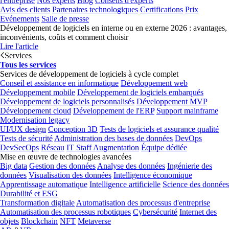
l'entreprise
Nos experts
Blog
Conseils d'experts
Avis des clients
Partenaires technologiques
Certifications
Prix
Evénements
Salle de presse
Développement de logiciels en interne ou en externe 2026 : avantages,
inconvénients, coûts et comment choisir
Lire l'article
Services
Tous les services
Services de développement de logiciels à cycle complet
Conseil et assistance en informatique
Développement web
Développement mobile
Développement de logiciels embarqués
Développement de logiciels personnalisés
Développement MVP
Développement cloud
Développement de l'ERP
Support mainframe
Modernisation legacy
UI/UX design
Conception 3D
Tests de logiciels et assurance qualité
Tests de sécurité
Administration des bases de données
DevOps
DevSecOps
Réseau
IT Staff Augmentation
Équipe dédiée
Mise en œuvre de technologies avancées
Big data
Gestion des données
Analyse des données
Ingénierie des
données
Visualisation des données
Intelligence économique
Apprentissage automatique
Intelligence artificielle
Science des données
Durabilité et ESG
Transformation digitale
Automatisation des processus d'entreprise
Automatisation des processus robotiques
Cybersécurité
Internet des
objets
Blockchain
NFT
Metaverse