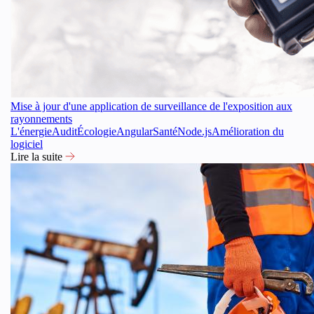
Mise à jour d'une application de surveillance de l'exposition aux
rayonnements
L'énergie
Audit
Écologie
Angular
Santé
Node.js
Amélioration du
logiciel
Lire la suite