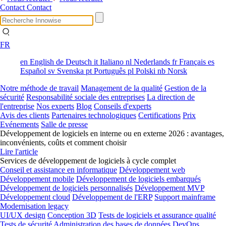
Contact
Contact
FR
en
English
de
Deutsch
it
Italiano
nl
Nederlands
fr
Français
es
Español
sv
Svenska
pt
Português
pl
Polski
nb
Norsk
Notre méthode de travail
Management de la qualité
Gestion de la
sécurité
Responsabilité sociale des entreprises
La direction de
l'entreprise
Nos experts
Blog
Conseils d'experts
Avis des clients
Partenaires technologiques
Certifications
Prix
Evénements
Salle de presse
Développement de logiciels en interne ou en externe 2026 : avantages,
inconvénients, coûts et comment choisir
Lire l'article
Services de développement de logiciels à cycle complet
Conseil et assistance en informatique
Développement web
Développement mobile
Développement de logiciels embarqués
Développement de logiciels personnalisés
Développement MVP
Développement cloud
Développement de l'ERP
Support mainframe
Modernisation legacy
UI/UX design
Conception 3D
Tests de logiciels et assurance qualité
Tests de sécurité
Administration des bases de données
DevOps