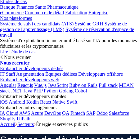
Études de cas
Banque
Finances
Santé
Pharmaceutique
eCommerce
Commerce de détail
Fabrication
Entreprise
Nos plateformes
Système de suivi des candidats (ATS)
Système GRH
Système de
gestion de l'apprentissage (LMS)
Système de réservation d'espace de
travail
Système d'exploitation financier unifié basé sur l'IA pour les monnaies
fiduciaires et les cryptomonnaies
Lire l'étude de cas
Nous recruter
Nous recruter
Embaucher développeurs dédiés
IT Staff Augmentation
Équipes dédiées
Développeurs offshore
Embaucher développeurs web
Angular
React.js
Vue.js
JavaScript
Ruby on Rails
Full stack
MEAN
stack
.NET
Java
PHP
Python
Golang
Cobol
Embaucher développeurs mobiles
iOS
Android
Kotlin
React Native
Swift
Embaucher autres ingénieurs
IA
Cloud
AWS
Azure
DevOps
QA
Fintech
SAP
Odoo
Salesforce
Shopify
UiPath
Accueil
Secteurs
Énergie et services publics