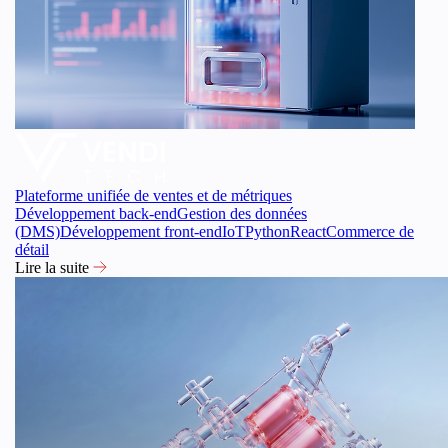
Plateforme unifiée de ventes et de métriques
Développement back-end
Gestion des données
(DMS)
Développement front-end
IoT
Python
React
Commerce de
détail
Lire la suite