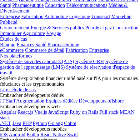
Santé
Pharmaceutique
Éducation
Télécommunications
Médias &
Divertissement
Entreprise
Fabrication
Automobile
Logistique
Transport
Marketing
Publicité
Gouvernement
Énergie & Services publics
Pétrole et gaz
Construction
Immobilier
Agriculture
Voyage
Études de cas
Banque
Finances
Santé
Pharmaceutique
eCommerce
Commerce de détail
Fabrication
Entreprise
Nos plateformes
Système de suivi des candidats (ATS)
Système GRH
Système de
gestion de l'apprentissage (LMS)
Système de réservation d'espace de
travail
Système d'exploitation financier unifié basé sur l'IA pour les monnaies
fiduciaires et les cryptomonnaies
Lire l'étude de cas
Embaucher développeurs dédiés
IT Staff Augmentation
Équipes dédiées
Développeurs offshore
Embaucher développeurs web
Angular
React.js
Vue.js
JavaScript
Ruby on Rails
Full stack
MEAN
stack
.NET
Java
PHP
Python
Golang
Cobol
Embaucher développeurs mobiles
iOS
Android
Kotlin
React Native
Swift