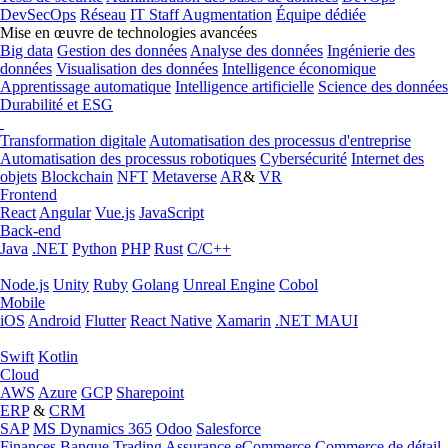
DevSecOps
Réseau
IT Staff Augmentation
Équipe dédiée
Mise en œuvre de technologies avancées
Big data
Gestion des données
Analyse des données
Ingénierie des
données
Visualisation des données
Intelligence économique
Apprentissage automatique
Intelligence artificielle
Science des données
Durabilité et ESG
Transformation digitale
Automatisation des processus d'entreprise
Automatisation des processus robotiques
Cybersécurité
Internet des
objets
Blockchain
NFT
Metaverse
AR
&
VR
Frontend
React
Angular
Vue.js
JavaScript
Back-end
Java
.NET
Python
PHP
Rust
C/C++
Node.js
Unity
Ruby
Golang
Unreal Engine
Cobol
Mobile
iOS
Android
Flutter
React Native
Xamarin
.NET MAUI
Swift
Kotlin
Cloud
AWS
Azure
GCP
Sharepoint
ERP
&
CRM
SAP
MS Dynamics 365
Odoo
Salesforce
Finances
Banque
Trading
Assurance
eCommerce
Commerce de détail