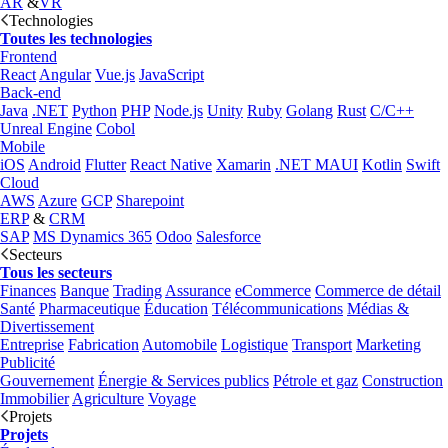
AR
&
VR
Technologies
Toutes les technologies
Frontend
React
Angular
Vue.js
JavaScript
Back-end
Java
.NET
Python
PHP
Node.js
Unity
Ruby
Golang
Rust
C/C++
Unreal Engine
Cobol
Mobile
iOS
Android
Flutter
React Native
Xamarin
.NET MAUI
Kotlin
Swift
Cloud
AWS
Azure
GCP
Sharepoint
ERP
&
CRM
SAP
MS Dynamics 365
Odoo
Salesforce
Secteurs
Tous les secteurs
Finances
Banque
Trading
Assurance
eCommerce
Commerce de détail
Santé
Pharmaceutique
Éducation
Télécommunications
Médias &
Divertissement
Entreprise
Fabrication
Automobile
Logistique
Transport
Marketing
Publicité
Gouvernement
Énergie & Services publics
Pétrole et gaz
Construction
Immobilier
Agriculture
Voyage
Projets
Projets