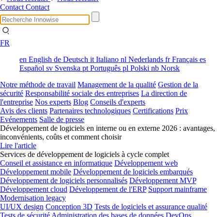
Contact
Contact
FR
en
English
de
Deutsch
it
Italiano
nl
Nederlands
fr
Français
es
Español
sv
Svenska
pt
Português
pl
Polski
nb
Norsk
Notre méthode de travail
Management de la qualité
Gestion de la
sécurité
Responsabilité sociale des entreprises
La direction de
l'entreprise
Nos experts
Blog
Conseils d'experts
Avis des clients
Partenaires technologiques
Certifications
Prix
Evénements
Salle de presse
Développement de logiciels en interne ou en externe 2026 : avantages,
inconvénients, coûts et comment choisir
Lire l'article
Services de développement de logiciels à cycle complet
Conseil et assistance en informatique
Développement web
Développement mobile
Développement de logiciels embarqués
Développement de logiciels personnalisés
Développement MVP
Développement cloud
Développement de l'ERP
Support mainframe
Modernisation legacy
UI/UX design
Conception 3D
Tests de logiciels et assurance qualité
Tests de sécurité
Administration des bases de données
DevOps