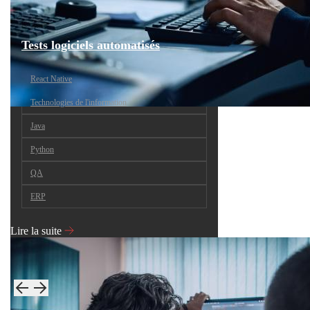
Tests logiciels automatisés
React Native
Technologies de l'information
Java
Python
QA
ERP
Lire la suite