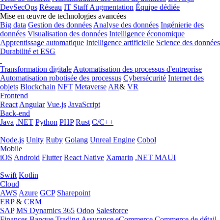
DevSecOps
Réseau
IT Staff Augmentation
Équipe dédiée
Mise en œuvre de technologies avancées
Big data
Gestion des données
Analyse des données
Ingénierie des
données
Visualisation des données
Intelligence économique
Apprentissage automatique
Intelligence artificielle
Science des données
Durabilité et ESG
Transformation digitale
Automatisation des processus d'entreprise
Automatisation robotisée des processus
Cybersécurité
Internet des
objets
Blockchain
NFT
Metaverse
AR
&
VR
Frontend
React
Angular
Vue.js
JavaScript
Back-end
Java
.NET
Python
PHP
Rust
C/C++
Node.js
Unity
Ruby
Golang
Unreal Engine
Cobol
Mobile
iOS
Android
Flutter
React Native
Xamarin
.NET MAUI
Swift
Kotlin
Cloud
AWS
Azure
GCP
Sharepoint
ERP
&
CRM
SAP
MS Dynamics 365
Odoo
Salesforce
Finances
Banque
Trading
Assurance
eCommerce
Commerce de détail