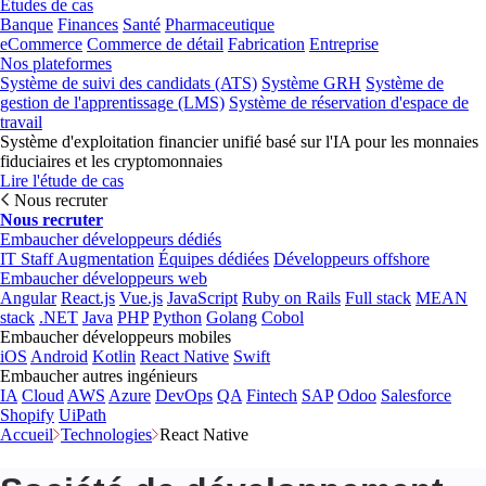
Études de cas
Banque
Finances
Santé
Pharmaceutique
eCommerce
Commerce de détail
Fabrication
Entreprise
Nos plateformes
Système de suivi des candidats (ATS)
Système GRH
Système de
gestion de l'apprentissage (LMS)
Système de réservation d'espace de
travail
Système d'exploitation financier unifié basé sur l'IA pour les monnaies
fiduciaires et les cryptomonnaies
Lire l'étude de cas
Nous recruter
Nous recruter
Embaucher développeurs dédiés
IT Staff Augmentation
Équipes dédiées
Développeurs offshore
Embaucher développeurs web
Angular
React.js
Vue.js
JavaScript
Ruby on Rails
Full stack
MEAN
stack
.NET
Java
PHP
Python
Golang
Cobol
Embaucher développeurs mobiles
iOS
Android
Kotlin
React Native
Swift
Embaucher autres ingénieurs
IA
Cloud
AWS
Azure
DevOps
QA
Fintech
SAP
Odoo
Salesforce
Shopify
UiPath
Accueil
Technologies
React Native