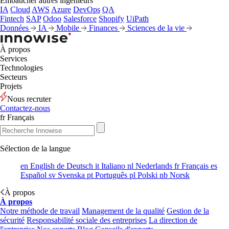
Embaucher autres ingénieurs
IA
Cloud
AWS
Azure
DevOps
QA
Fintech
SAP
Odoo
Salesforce
Shopify
UiPath
Données
IA
Mobile
Finances
Sciences de la vie
À propos
Services
Technologies
Secteurs
Projets
Nous recruter
Contactez-nous
fr
Français
Sélection de la langue
en
English
de
Deutsch
it
Italiano
nl
Nederlands
fr
Français
es
Español
sv
Svenska
pt
Português
pl
Polski
nb
Norsk
À propos
À propos
Notre méthode de travail
Management de la qualité
Gestion de la
sécurité
Responsabilité sociale des entreprises
La direction de