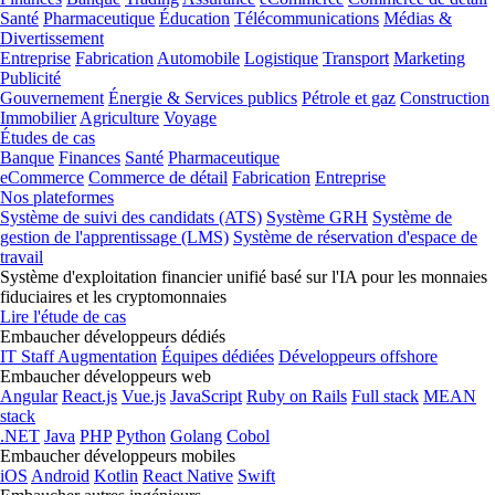
Santé
Pharmaceutique
Éducation
Télécommunications
Médias &
Divertissement
Entreprise
Fabrication
Automobile
Logistique
Transport
Marketing
Publicité
Gouvernement
Énergie & Services publics
Pétrole et gaz
Construction
Immobilier
Agriculture
Voyage
Études de cas
Banque
Finances
Santé
Pharmaceutique
eCommerce
Commerce de détail
Fabrication
Entreprise
Nos plateformes
Système de suivi des candidats (ATS)
Système GRH
Système de
gestion de l'apprentissage (LMS)
Système de réservation d'espace de
travail
Système d'exploitation financier unifié basé sur l'IA pour les monnaies
fiduciaires et les cryptomonnaies
Lire l'étude de cas
Embaucher développeurs dédiés
IT Staff Augmentation
Équipes dédiées
Développeurs offshore
Embaucher développeurs web
Angular
React.js
Vue.js
JavaScript
Ruby on Rails
Full stack
MEAN
stack
.NET
Java
PHP
Python
Golang
Cobol
Embaucher développeurs mobiles
iOS
Android
Kotlin
React Native
Swift