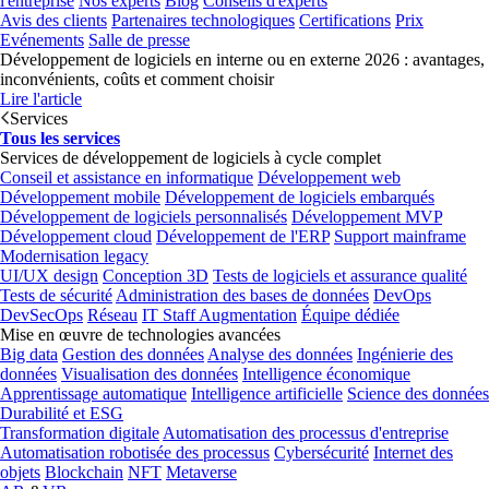
l'entreprise
Nos experts
Blog
Conseils d'experts
Avis des clients
Partenaires technologiques
Certifications
Prix
Evénements
Salle de presse
Développement de logiciels en interne ou en externe 2026 : avantages,
inconvénients, coûts et comment choisir
Lire l'article
Services
Tous les services
Services de développement de logiciels à cycle complet
Conseil et assistance en informatique
Développement web
Développement mobile
Développement de logiciels embarqués
Développement de logiciels personnalisés
Développement MVP
Développement cloud
Développement de l'ERP
Support mainframe
Modernisation legacy
UI/UX design
Conception 3D
Tests de logiciels et assurance qualité
Tests de sécurité
Administration des bases de données
DevOps
DevSecOps
Réseau
IT Staff Augmentation
Équipe dédiée
Mise en œuvre de technologies avancées
Big data
Gestion des données
Analyse des données
Ingénierie des
données
Visualisation des données
Intelligence économique
Apprentissage automatique
Intelligence artificielle
Science des données
Durabilité et ESG
Transformation digitale
Automatisation des processus d'entreprise
Automatisation robotisée des processus
Cybersécurité
Internet des
objets
Blockchain
NFT
Metaverse