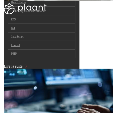
React Native
Technologies de l'information
iOS
IoT
JavaScript
Laravel
PHP
Lire la suite