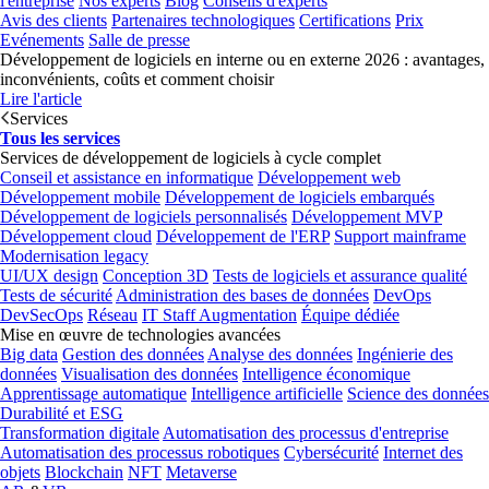
l'entreprise
Nos experts
Blog
Conseils d'experts
Avis des clients
Partenaires technologiques
Certifications
Prix
Evénements
Salle de presse
Développement de logiciels en interne ou en externe 2026 : avantages,
inconvénients, coûts et comment choisir
Lire l'article
Services
Tous les services
Services de développement de logiciels à cycle complet
Conseil et assistance en informatique
Développement web
Développement mobile
Développement de logiciels embarqués
Développement de logiciels personnalisés
Développement MVP
Développement cloud
Développement de l'ERP
Support mainframe
Modernisation legacy
UI/UX design
Conception 3D
Tests de logiciels et assurance qualité
Tests de sécurité
Administration des bases de données
DevOps
DevSecOps
Réseau
IT Staff Augmentation
Équipe dédiée
Mise en œuvre de technologies avancées
Big data
Gestion des données
Analyse des données
Ingénierie des
données
Visualisation des données
Intelligence économique
Apprentissage automatique
Intelligence artificielle
Science des données
Durabilité et ESG
Transformation digitale
Automatisation des processus d'entreprise
Automatisation des processus robotiques
Cybersécurité
Internet des
objets
Blockchain
NFT
Metaverse