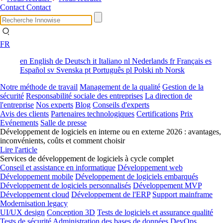
Contact
Contact
FR
en
English
de
Deutsch
it
Italiano
nl
Nederlands
fr
Français
es
Español
sv
Svenska
pt
Português
pl
Polski
nb
Norsk
Notre méthode de travail
Management de la qualité
Gestion de la
sécurité
Responsabilité sociale des entreprises
La direction de
l'entreprise
Nos experts
Blog
Conseils d'experts
Avis des clients
Partenaires technologiques
Certifications
Prix
Evénements
Salle de presse
Développement de logiciels en interne ou en externe 2026 : avantages,
inconvénients, coûts et comment choisir
Lire l'article
Services de développement de logiciels à cycle complet
Conseil et assistance en informatique
Développement web
Développement mobile
Développement de logiciels embarqués
Développement de logiciels personnalisés
Développement MVP
Développement cloud
Développement de l'ERP
Support mainframe
Modernisation legacy
UI/UX design
Conception 3D
Tests de logiciels et assurance qualité
Tests de sécurité
Administration des bases de données
DevOps