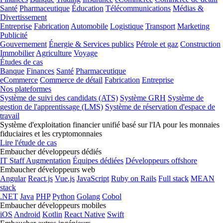
Santé
Pharmaceutique
Éducation
Télécommunications
Médias &
Divertissement
Entreprise
Fabrication
Automobile
Logistique
Transport
Marketing
Publicité
Gouvernement
Énergie & Services publics
Pétrole et gaz
Construction
Immobilier
Agriculture
Voyage
Études de cas
Banque
Finances
Santé
Pharmaceutique
eCommerce
Commerce de détail
Fabrication
Entreprise
Nos plateformes
Système de suivi des candidats (ATS)
Système GRH
Système de
gestion de l'apprentissage (LMS)
Système de réservation d'espace de
travail
Système d'exploitation financier unifié basé sur l'IA pour les monnaies
fiduciaires et les cryptomonnaies
Lire l'étude de cas
Embaucher développeurs dédiés
IT Staff Augmentation
Équipes dédiées
Développeurs offshore
Embaucher développeurs web
Angular
React.js
Vue.js
JavaScript
Ruby on Rails
Full stack
MEAN
stack
.NET
Java
PHP
Python
Golang
Cobol
Embaucher développeurs mobiles
iOS
Android
Kotlin
React Native
Swift