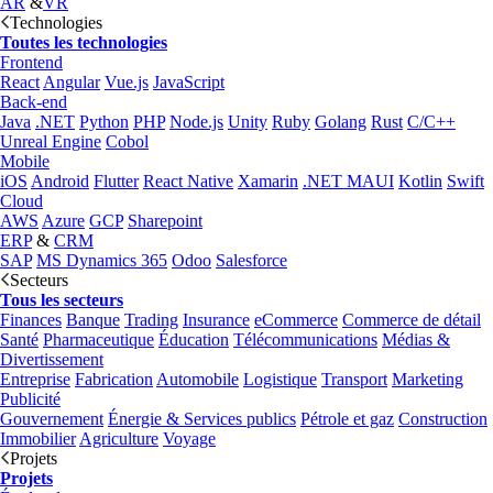
AR
&
VR
Technologies
Toutes les technologies
Frontend
React
Angular
Vue.js
JavaScript
Back-end
Java
.NET
Python
PHP
Node.js
Unity
Ruby
Golang
Rust
C/C++
Unreal Engine
Cobol
Mobile
iOS
Android
Flutter
React Native
Xamarin
.NET MAUI
Kotlin
Swift
Cloud
AWS
Azure
GCP
Sharepoint
ERP
&
CRM
SAP
MS Dynamics 365
Odoo
Salesforce
Secteurs
Tous les secteurs
Finances
Banque
Trading
Insurance
eCommerce
Commerce de détail
Santé
Pharmaceutique
Éducation
Télécommunications
Médias &
Divertissement
Entreprise
Fabrication
Automobile
Logistique
Transport
Marketing
Publicité
Gouvernement
Énergie & Services publics
Pétrole et gaz
Construction
Immobilier
Agriculture
Voyage
Projets
Projets