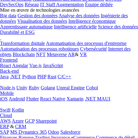
DevSecOps
Réseau
IT Staff Augmentation
Équipe dédiée
Mise en œuvre de technologies avancées
Big data
Gestion des données
Analyse des données
Ingénierie des
données
Visualisation des données
Intelligence économique
Apprentissage automatique
Intelligence artificielle
Science des données
Durabilité et ESG
Transformation digitale
Automatisation des processus d'entreprise
Automatisation des processus robotiques
Cybersécurité
Internet des
objets
Blockchain
NFT
Metaverse
AR
&
VR
Frontend
React
Angular
Vue.js
JavaScript
Back-end
Java
.NET
Python
PHP
Rust
C/C++
Node.js
Unity
Ruby
Golang
Unreal Engine
Cobol
Mobile
iOS
Android
Flutter
React Native
Xamarin
.NET MAUI
Swift
Kotlin
Cloud
AWS
Azure
GCP
Sharepoint
ERP
&
CRM
SAP
MS Dynamics 365
Odoo
Salesforce
Finances
Banque
Trading
Insurance
eCommerce
Commerce de détail