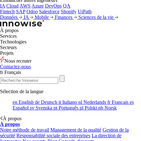
Embaucher autres ingénieurs
IA
Cloud
AWS
Azure
DevOps
QA
Fintech
SAP
Odoo
Salesforce
Shopify
UiPath
Données
IA
Mobile
Finances
Sciences de la vie
À propos
Services
Technologies
Secteurs
Projets
Nous recruter
Contactez-nous
fr
Français
Sélection de la langue
en
English
de
Deutsch
it
Italiano
nl
Nederlands
fr
Français
es
Español
sv
Svenska
pt
Português
pl
Polski
nb
Norsk
À propos
À propos
Notre méthode de travail
Management de la qualité
Gestion de la
sécurité
Responsabilité sociale des entreprises
La direction de