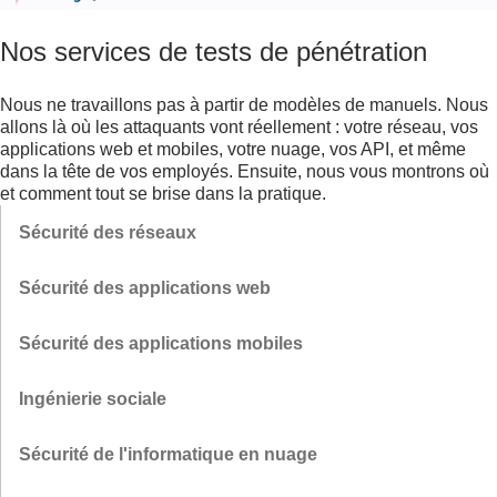
Nos services de tests de pénétration
Nous ne travaillons pas à partir de modèles de manuels. Nous
allons là où les attaquants vont réellement : votre réseau, vos
applications web et mobiles, votre nuage, vos API, et même
dans la tête de vos employés. Ensuite, nous vous montrons où
et comment tout se brise dans la pratique.
Sécurité des réseaux
Belle à l'extérieur. Mais à l'intérieur ? Des dispositifs oubliés, des
Sécurité des applications web
configurations faibles, des trous dans la segmentation. Nous
simulons des attaques DDoS, MITM, des mouvements latéraux et
Injections, XSS, failles d'autorisation, bogues logiques. Nous ne
Sécurité des applications mobiles
d'autres attaques réelles afin que vous puissiez voir comment votre
cochons pas de cases, nous attaquons comme des pirates. Vous
infrastructure se comporte sous la pression, non pas en théorie,
obtenez des vecteurs d'attaque spécifiques et une compréhension
Une interface soignée ne signifie rien. À l'intérieur, il peut y avoir du
Ingénierie sociale
mais au combat.
complète des risques, et pas seulement des recommandations de
désordre : cryptographie faible, stockage non protégé, SSL
conformité.
défectueux. Nous faisons de l'ingénierie inverse, nous testons et
Le point le plus faible est humain. Nous modélisons des scénarios
Sécurité de l'informatique en nuage
nous vous montrons où vous avez peut-être déjà été compromis.
réels : hameçonnage, courriels frauduleux, appels de "support
technique", accès physique. Nous testons qui clique, qui partage les