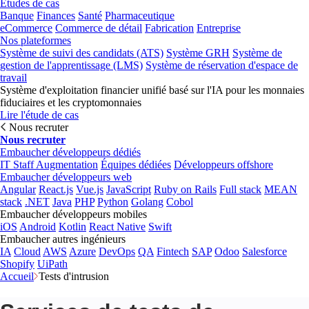
Études de cas
Banque
Finances
Santé
Pharmaceutique
eCommerce
Commerce de détail
Fabrication
Entreprise
Nos plateformes
Système de suivi des candidats (ATS)
Système GRH
Système de
gestion de l'apprentissage (LMS)
Système de réservation d'espace de
travail
Système d'exploitation financier unifié basé sur l'IA pour les monnaies
fiduciaires et les cryptomonnaies
Lire l'étude de cas
Nous recruter
Nous recruter
Embaucher développeurs dédiés
IT Staff Augmentation
Équipes dédiées
Développeurs offshore
Embaucher développeurs web
Angular
React.js
Vue.js
JavaScript
Ruby on Rails
Full stack
MEAN
stack
.NET
Java
PHP
Python
Golang
Cobol
Embaucher développeurs mobiles
iOS
Android
Kotlin
React Native
Swift
Embaucher autres ingénieurs
IA
Cloud
AWS
Azure
DevOps
QA
Fintech
SAP
Odoo
Salesforce
Shopify
UiPath
Accueil
Tests d'intrusion