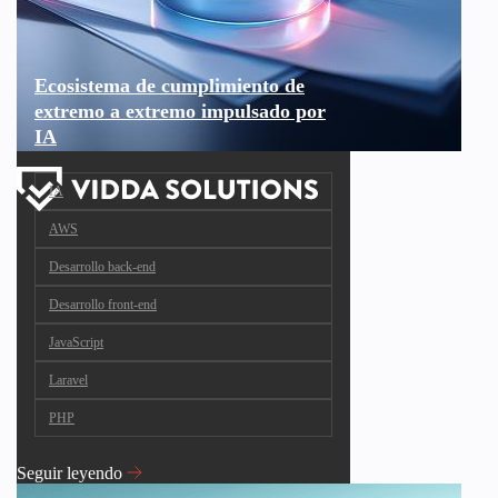
Ecosistema de cumplimiento de
extremo a extremo impulsado por
IA
IA
AWS
Desarrollo back-end
Desarrollo front-end
JavaScript
Laravel
PHP
Seguir leyendo