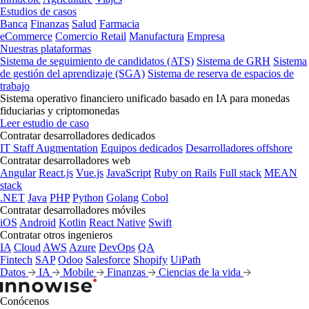
Estudios de casos
Banca
Finanzas
Salud
Farmacia
eCommerce
Comercio Retail
Manufactura
Empresa
Nuestras plataformas
Sistema de seguimiento de candidatos (ATS)
Sistema de GRH
Sistema
de gestión del aprendizaje (SGA)
Sistema de reserva de espacios de
trabajo
Sistema operativo financiero unificado basado en IA para monedas
fiduciarias y criptomonedas
Leer estudio de caso
Contratar desarrolladores dedicados
IT Staff Augmentation
Equipos dedicados
Desarrolladores offshore
Contratar desarrolladores web
Angular
React.js
Vue.js
JavaScript
Ruby on Rails
Full stack
MEAN
stack
.NET
Java
PHP
Python
Golang
Cobol
Contratar desarrolladores móviles
iOS
Android
Kotlin
React Native
Swift
Contratar otros ingenieros
IA
Cloud
AWS
Azure
DevOps
QA
Fintech
SAP
Odoo
Salesforce
Shopify
UiPath
Datos
IA
Mobile
Finanzas
Ciencias de la vida
Conócenos