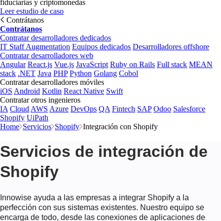
fiduciarias y criptomonedas
Leer estudio de caso
Contrátanos
Contrátanos
Contratar desarrolladores dedicados
IT Staff Augmentation
Equipos dedicados
Desarrolladores offshore
Contratar desarrolladores web
Angular
React.js
Vue.js
JavaScript
Ruby on Rails
Full stack
MEAN
stack
.NET
Java
PHP
Python
Golang
Cobol
Contratar desarrolladores móviles
iOS
Android
Kotlin
React Native
Swift
Contratar otros ingenieros
IA
Cloud
AWS
Azure
DevOps
QA
Fintech
SAP
Odoo
Salesforce
Shopify
UiPath
Home
Servicios
Shopify
Integración con Shopify
Servicios de integración de
Shopify
Innowise ayuda a las empresas a integrar Shopify a la
perfección con sus sistemas existentes. Nuestro equipo se
encarga de todo, desde las conexiones de aplicaciones de