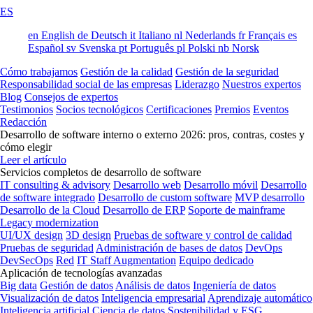
ES
en
English
de
Deutsch
it
Italiano
nl
Nederlands
fr
Français
es
Español
sv
Svenska
pt
Português
pl
Polski
nb
Norsk
Cómo trabajamos
Gestión de la calidad
Gestión de la seguridad
Responsabilidad social de las empresas
Liderazgo
Nuestros expertos
Blog
Consejos de expertos
Testimonios
Socios tecnológicos
Certificaciones
Premios
Eventos
Redacción
Desarrollo de software interno o externo 2026: pros, contras, costes y
cómo elegir
Leer el artículo
Servicios completos de desarrollo de software
IT consulting & advisory
Desarrollo web
Desarrollo móvil
Desarrollo
de software integrado
Desarrollo de custom software
MVP desarrollo
Desarrollo de la Cloud
Desarrollo de ERP
Soporte de mainframe
Legacy modernization
UI/UX design
3D design
Pruebas de software y control de calidad
Pruebas de seguridad
Administración de bases de datos
DevOps
DevSecOps
Red
IT Staff Augmentation
Equipo dedicado
Aplicación de tecnologías avanzadas
Big data
Gestión de datos
Análisis de datos
Ingeniería de datos
Visualización de datos
Inteligencia empresarial
Aprendizaje automático
Inteligencia artificial
Ciencia de datos
Sostenibilidad y ESG