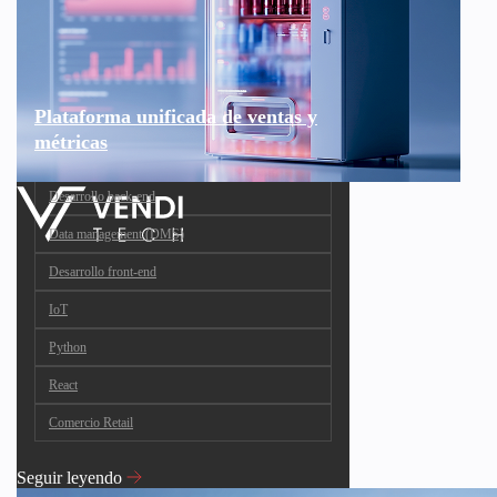
Plataforma unificada de ventas y
métricas
Desarrollo back-end
Data management (DMS)
Desarrollo front-end
IoT
Python
React
Comercio Retail
Seguir leyendo