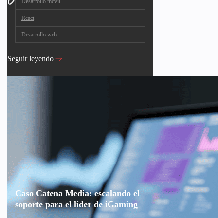
Desarrollo móvil
React
Desarrollo web
Seguir leyendo
Caso Catena Media: escalando el
soporte para el líder de iGaming