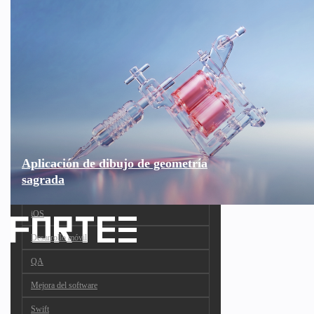
Aplicación de dibujo de geometría
sagrada
iOS
Desarrollo móvil
QA
Mejora del software
Swift