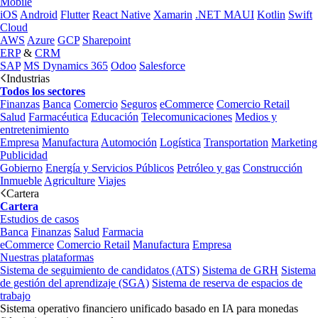
Mobile
iOS
Android
Flutter
React Native
Xamarin
.NET MAUI
Kotlin
Swift
Cloud
AWS
Azure
GCP
Sharepoint
ERP
&
CRM
SAP
MS Dynamics 365
Odoo
Salesforce
Industrias
Todos los sectores
Finanzas
Banca
Comercio
Seguros
eCommerce
Comercio Retail
Salud
Farmacéutica
Educación
Telecomunicaciones
Medios y
entretenimiento
Empresa
Manufactura
Automoción
Logística
Transportation
Marketing
Publicidad
Gobierno
Energía y Servicios Públicos
Petróleo y gas
Construcción
Inmueble
Agriculture
Viajes
Cartera
Cartera
Estudios de casos
Banca
Finanzas
Salud
Farmacia
eCommerce
Comercio Retail
Manufactura
Empresa
Nuestras plataformas
Sistema de seguimiento de candidatos (ATS)
Sistema de GRH
Sistema
de gestión del aprendizaje (SGA)
Sistema de reserva de espacios de
trabajo
Sistema operativo financiero unificado basado en IA para monedas