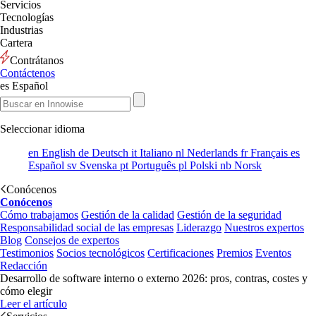
Servicios
Tecnologías
Industrias
Cartera
Contrátanos
Contáctenos
es
Español
Seleccionar idioma
en
English
de
Deutsch
it
Italiano
nl
Nederlands
fr
Français
es
Español
sv
Svenska
pt
Português
pl
Polski
nb
Norsk
Conócenos
Conócenos
Cómo trabajamos
Gestión de la calidad
Gestión de la seguridad
Responsabilidad social de las empresas
Liderazgo
Nuestros expertos
Blog
Consejos de expertos
Testimonios
Socios tecnológicos
Certificaciones
Premios
Eventos
Redacción
Desarrollo de software interno o externo 2026: pros, contras, costes y
cómo elegir
Leer el artículo