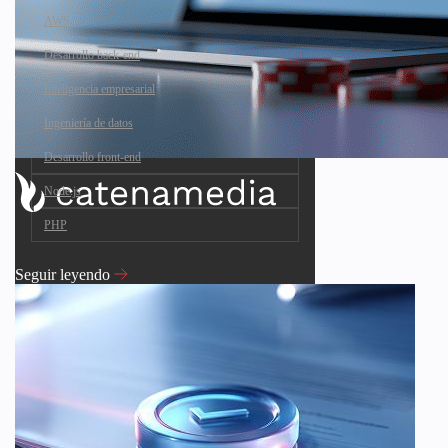
AWS
Desarrollo back-end
Inteligencia empresarial
Ingeniería de datos
Desarrollo front-end
Node.js
PHP
Seguir leyendo