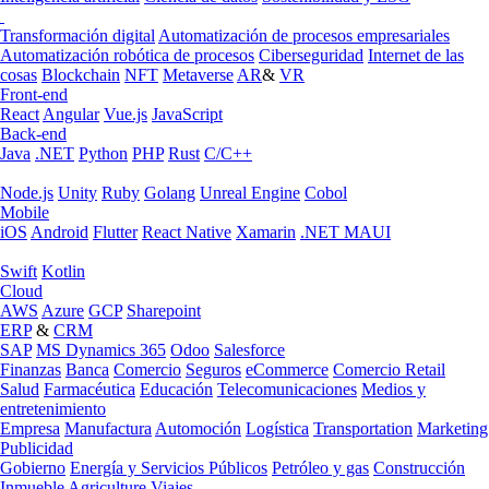
Transformación digital
Automatización de procesos empresariales
Automatización robótica de procesos
Ciberseguridad
Internet de las
cosas
Blockchain
NFT
Metaverse
AR
&
VR
Front-end
React
Angular
Vue.js
JavaScript
Back-end
Java
.NET
Python
PHP
Rust
C/C++
Node.js
Unity
Ruby
Golang
Unreal Engine
Cobol
Mobile
iOS
Android
Flutter
React Native
Xamarin
.NET MAUI
Swift
Kotlin
Cloud
AWS
Azure
GCP
Sharepoint
ERP
&
CRM
SAP
MS Dynamics 365
Odoo
Salesforce
Finanzas
Banca
Comercio
Seguros
eCommerce
Comercio Retail
Salud
Farmacéutica
Educación
Telecomunicaciones
Medios y
entretenimiento
Empresa
Manufactura
Automoción
Logística
Transportation
Marketing
Publicidad
Gobierno
Energía y Servicios Públicos
Petróleo y gas
Construcción
Inmueble
Agriculture
Viajes