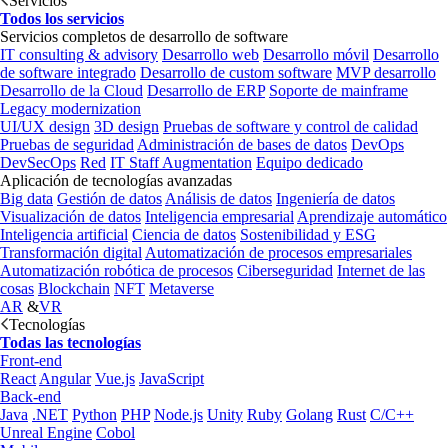
Servicios
Todos los servicios
Servicios completos de desarrollo de software
IT consulting & advisory
Desarrollo web
Desarrollo móvil
Desarrollo
de software integrado
Desarrollo de custom software
MVP desarrollo
Desarrollo de la Cloud
Desarrollo de ERP
Soporte de mainframe
Legacy modernization
UI/UX design
3D design
Pruebas de software y control de calidad
Pruebas de seguridad
Administración de bases de datos
DevOps
DevSecOps
Red
IT Staff Augmentation
Equipo dedicado
Aplicación de tecnologías avanzadas
Big data
Gestión de datos
Análisis de datos
Ingeniería de datos
Visualización de datos
Inteligencia empresarial
Aprendizaje automático
Inteligencia artificial
Ciencia de datos
Sostenibilidad y ESG
Transformación digital
Automatización de procesos empresariales
Automatización robótica de procesos
Ciberseguridad
Internet de las
cosas
Blockchain
NFT
Metaverse
AR
&
VR
Tecnologías
Todas las tecnologías
Front-end
React
Angular
Vue.js
JavaScript
Back-end
Java
.NET
Python
PHP
Node.js
Unity
Ruby
Golang
Rust
C/C++
Unreal Engine
Cobol