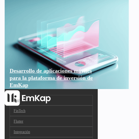
Desarrollo de aplicaciones móviles
para la plataforma de inversión de
EmKap
Dart
FinTech
Flutter
Integración