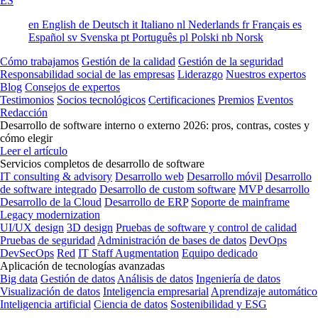
ES
en
English
de
Deutsch
it
Italiano
nl
Nederlands
fr
Français
es
Español
sv
Svenska
pt
Português
pl
Polski
nb
Norsk
Cómo trabajamos
Gestión de la calidad
Gestión de la seguridad
Responsabilidad social de las empresas
Liderazgo
Nuestros expertos
Blog
Consejos de expertos
Testimonios
Socios tecnológicos
Certificaciones
Premios
Eventos
Redacción
Desarrollo de software interno o externo 2026: pros, contras, costes y
cómo elegir
Leer el artículo
Servicios completos de desarrollo de software
IT consulting & advisory
Desarrollo web
Desarrollo móvil
Desarrollo
de software integrado
Desarrollo de custom software
MVP desarrollo
Desarrollo de la Cloud
Desarrollo de ERP
Soporte de mainframe
Legacy modernization
UI/UX design
3D design
Pruebas de software y control de calidad
Pruebas de seguridad
Administración de bases de datos
DevOps
DevSecOps
Red
IT Staff Augmentation
Equipo dedicado
Aplicación de tecnologías avanzadas
Big data
Gestión de datos
Análisis de datos
Ingeniería de datos
Visualización de datos
Inteligencia empresarial
Aprendizaje automático
Inteligencia artificial
Ciencia de datos
Sostenibilidad y ESG