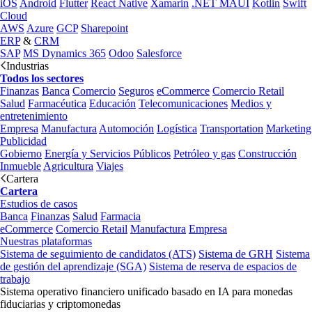
iOS
Android
Flutter
React Native
Xamarin
.NET MAUI
Kotlin
Swift
Cloud
AWS
Azure
GCP
Sharepoint
ERP
&
CRM
SAP
MS Dynamics 365
Odoo
Salesforce
Industrias
Todos los sectores
Finanzas
Banca
Comercio
Seguros
eCommerce
Comercio Retail
Salud
Farmacéutica
Educación
Telecomunicaciones
Medios y
entretenimiento
Empresa
Manufactura
Automoción
Logística
Transportation
Marketing
Publicidad
Gobierno
Energía y Servicios Públicos
Petróleo y gas
Construcción
Inmueble
Agricultura
Viajes
Cartera
Cartera
Estudios de casos
Banca
Finanzas
Salud
Farmacia
eCommerce
Comercio Retail
Manufactura
Empresa
Nuestras plataformas
Sistema de seguimiento de candidatos (ATS)
Sistema de GRH
Sistema
de gestión del aprendizaje (SGA)
Sistema de reserva de espacios de
trabajo
Sistema operativo financiero unificado basado en IA para monedas
fiduciarias y criptomonedas