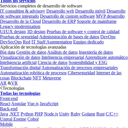
Todos los servicios
Servicios completos de desarrollo de software
IT consulting & advisory
Desarrollo web
Desarrollo móvil
Desarrollo
de software integrado
Desarrollo de custom software
MVP desarrollo
Desarrollo de la Cloud
Desarrollo de ERP
Soporte de mainframe
Legacy modernization
UI/UX design
3D design
Pruebas de software y control de calidad
Pruebas de seguridad
Administración de bases de datos
DevOps
DevSecOps
Red
IT Staff Augmentation
Equipo dedicado
Aplicación de tecnologías avanzadas
Big data
Gestión de datos
Análisis de datos
Ingeniería de datos
Visualización de datos
Inteligencia empresarial
Aprendizaje automático
Inteligencia artificial
Ciencia de datos
Sostenibilidad y ESG
Transformación digital
Automatización de procesos empresariales
Automatización robótica de procesos
Ciberseguridad
Internet de las
cosas
Blockchain
NFT
Metaverse
AR
&
VR
Tecnologías
Todas las tecnologías
Front-end
React
Angular
Vue.js
JavaScript
Back-end
Java
.NET
Python
PHP
Node.js
Unity
Ruby
Golang
Rust
C/C++
Unreal Engine
Cobol
Mobile