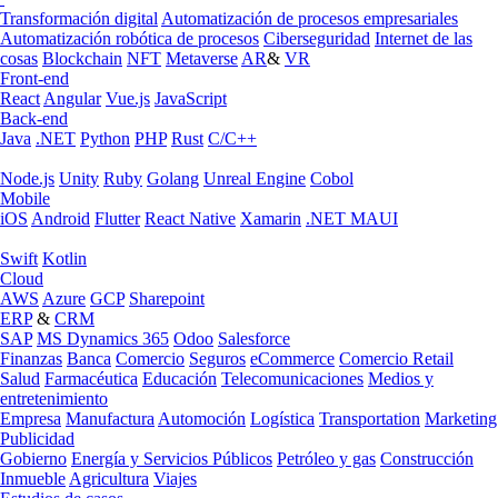
Transformación digital
Automatización de procesos empresariales
Automatización robótica de procesos
Ciberseguridad
Internet de las
cosas
Blockchain
NFT
Metaverse
AR
&
VR
Front-end
React
Angular
Vue.js
JavaScript
Back-end
Java
.NET
Python
PHP
Rust
C/C++
Node.js
Unity
Ruby
Golang
Unreal Engine
Cobol
Mobile
iOS
Android
Flutter
React Native
Xamarin
.NET MAUI
Swift
Kotlin
Cloud
AWS
Azure
GCP
Sharepoint
ERP
&
CRM
SAP
MS Dynamics 365
Odoo
Salesforce
Finanzas
Banca
Comercio
Seguros
eCommerce
Comercio Retail
Salud
Farmacéutica
Educación
Telecomunicaciones
Medios y
entretenimiento
Empresa
Manufactura
Automoción
Logística
Transportation
Marketing
Publicidad
Gobierno
Energía y Servicios Públicos
Petróleo y gas
Construcción
Inmueble
Agricultura
Viajes