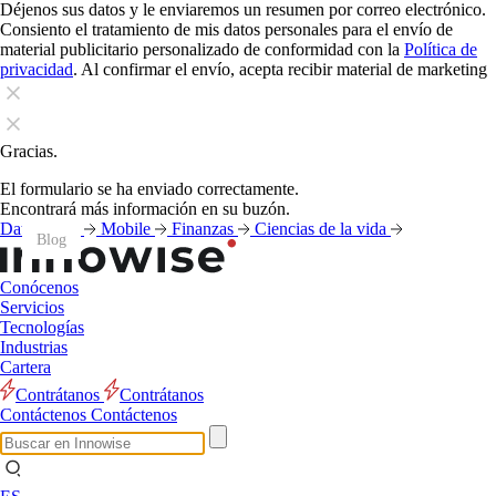
Déjenos sus datos y le enviaremos un resumen por correo electrónico.
Consiento el tratamiento de mis datos personales para el envío de
material publicitario personalizado de conformidad con la
Política de
privacidad
. Al confirmar el envío, acepta recibir material de marketing
Gracias.
El formulario se ha enviado correctamente.
Encontrará más información en su buzón.
Datos
IA
Mobile
Finanzas
Ciencias de la vida
Blog
Blog
Blog
Blog
Blog
Blog
Blog
Blog
Blog
Blog
Blog
Blog
Conócenos
Servicios
Tecnologías
Industrias
Cartera
Contrátanos
Contrátanos
Contáctenos
Contáctenos