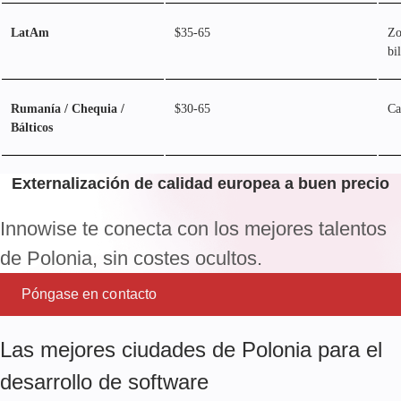
LatAm
$35-65
Zo
bi
Rumanía / Chequia /
$30-65
Ca
Bálticos
Externalización de calidad europea a buen precio
Innowise te conecta con los mejores talentos
de Polonia, sin costes ocultos.
Póngase en contacto
Las mejores ciudades de Polonia para el
desarrollo de software