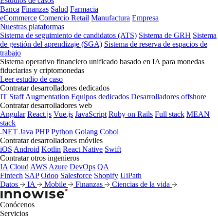
Estudios de casos
Banca
Finanzas
Salud
Farmacia
eCommerce
Comercio Retail
Manufactura
Empresa
Nuestras plataformas
Sistema de seguimiento de candidatos (ATS)
Sistema de GRH
Sistema
de gestión del aprendizaje (SGA)
Sistema de reserva de espacios de
trabajo
Sistema operativo financiero unificado basado en IA para monedas
fiduciarias y criptomonedas
Leer estudio de caso
Contratar desarrolladores dedicados
IT Staff Augmentation
Equipos dedicados
Desarrolladores offshore
Contratar desarrolladores web
Angular
React.js
Vue.js
JavaScript
Ruby on Rails
Full stack
MEAN
stack
.NET
Java
PHP
Python
Golang
Cobol
Contratar desarrolladores móviles
iOS
Android
Kotlin
React Native
Swift
Contratar otros ingenieros
IA
Cloud
AWS
Azure
DevOps
QA
Fintech
SAP
Odoo
Salesforce
Shopify
UiPath
Datos
IA
Mobile
Finanzas
Ciencias de la vida
Conócenos
Servicios