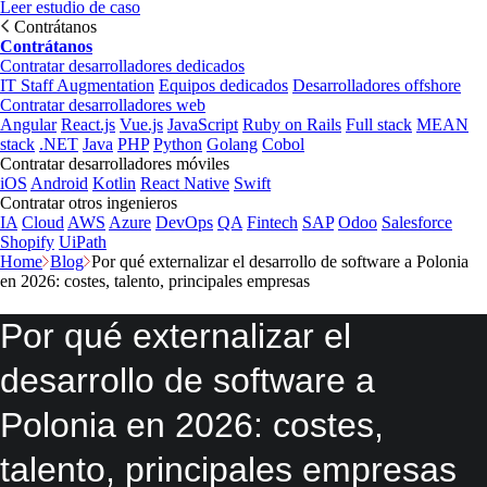
Leer estudio de caso
Contrátanos
Contrátanos
Contratar desarrolladores dedicados
IT Staff Augmentation
Equipos dedicados
Desarrolladores offshore
Contratar desarrolladores web
Angular
React.js
Vue.js
JavaScript
Ruby on Rails
Full stack
MEAN
stack
.NET
Java
PHP
Python
Golang
Cobol
Contratar desarrolladores móviles
iOS
Android
Kotlin
React Native
Swift
Contratar otros ingenieros
IA
Cloud
AWS
Azure
DevOps
QA
Fintech
SAP
Odoo
Salesforce
Shopify
UiPath
Home
Blog
Por qué externalizar el desarrollo de software a Polonia
en 2026: costes, talento, principales empresas
Por qué externalizar el
desarrollo de software a
Polonia en 2026: costes,
talento, principales empresas