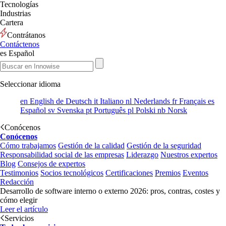
Tecnologías
Industrias
Cartera
Contrátanos
Contáctenos
es
Español
Seleccionar idioma
en
English
de
Deutsch
it
Italiano
nl
Nederlands
fr
Français
es
Español
sv
Svenska
pt
Português
pl
Polski
nb
Norsk
Conócenos
Conócenos
Cómo trabajamos
Gestión de la calidad
Gestión de la seguridad
Responsabilidad social de las empresas
Liderazgo
Nuestros expertos
Blog
Consejos de expertos
Testimonios
Socios tecnológicos
Certificaciones
Premios
Eventos
Redacción
Desarrollo de software interno o externo 2026: pros, contras, costes y
cómo elegir
Leer el artículo
Servicios