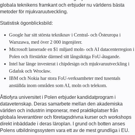
globala teknikens framkant och erbjuder nu världens bästa
metoder för mjukvaruutveckling.
Statistisk ögonblicksbild:
Google har sitt största tekniknav i Central- och Östeuropa i
Warszawa, med över 2 000 ingenjörer.
Microsoft lanserade en $1 miljard moln- och AI datacenterregion i
Polen och förstärkte därmed sitt långsiktiga FoU-åtagande.
Intel har länge investerat i chipdesign och mjukvaruutveckling i
Gdańsk och Wrocław.
IBM och Nokia har stora FoU-verksamheter med tusentals
anställda inom områden som AI, moln och telekom.
Åttiofyra universitet i Polen erbjuder kandidatprogram i
datavetenskap. Deras samarbete mellan den akademiska
världen och industrin imponerar, med praktikplatser från
globala leverantörer och företagsdrivna kurser och workshops
direkt inbäddade i deras läroplan. I grund och botten anses
Polens utbildningssystem vara ett av de mest grundliga i EU.