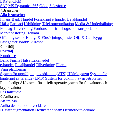
ERP
&
CRM
SAP
MS Dynamics 365
Odoo
Salesforce
Branscher
Alla branscher
Finans
Bank
Handel
Försäkring
e‑handel
Detaljhandel
Hälsa
Farmaci
Utbildning
Telekommunikation
Media & Underhållning
Företag
Tillverkning
Fordonsindustrin
Logistik
Transportation
Marknadsföring
Reklam
Offentlig sektor
Energi & Försörjningstjänster
Olja & Gas
Bygg
Fastigheter
Jordbruk
Resor
Portfölj
Portfölj
Kundcase
Bank
Finans
Hälsa
Läkemedel
e‑handel
Detaljhandel
Tillverkning
Företag
Våra plattformar
System för uppföljning av sökande (ATS)
HRM-system
System för
hantering av lärande (LMS)
System för bokning av arbetsplatser
Ett enhetligt AI-baserat finansiellt operativsystem för fiatvalutor och
kryptovalutor
Läs fallstudie
Anlita oss
Anlita oss
Anlita dedikerade utvecklare
IT staff augmentation
Dedikerade team
Offshore-utvecklare