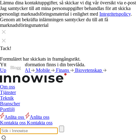
Lämna dina kontaktuppgifter, så skickar vi dig vår översikt via e-post
Jag samtycker till att mina personuppgifter behandlas för att skicka
personligt marknadsföringsmaterial i enlighet med
Integritetspolicy
.
Genom att bekräfta inlämningen samtycker du till att få
marknadsföringsmaterial
Tack!
Formuläret har skickats in framgångsrikt.
Ytterligare information finns i din brevlåda.
Blogg
Blogg
Blogg
Blogg
Blogg
Blogg
Blogg
Blogg
Blogg
Blogg
Blogg
Blogg
Uppgifter
AI
Mobile
Finans
Biovetenskap
Om oss
Tjänster
Teknik
Branscher
Portfölj
Anlita oss
Anlita oss
Kontakta oss
Kontakta oss