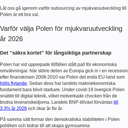
Låt oss gå igenom varför outsourcing av mjukvaruutveckling till
Polen är ett bra val.
Varför välja Polen för mjukvaruutveckling
år 2026
Det "säkra kortet" för långsiktiga partnerskap
Polen har vid upprepade tillfällen stått pall för ekonomiska
omvälvningar. När större delen av Europa gick in i en recession
efter finanskrisen 2008-2010 var Polen det enda EU-land som
hölls flytande
. Sedan dess har landets makroekonomiska
fundament bara blivit starkare. Under covid-19 övergick Polen
snabbt till digital teknik, vilket motverkade chocken från de
brutna leveranskedjorna. Landets BNP-tillväxt förväntas
till
3,3% år 2026
och ökar år för år.
På samma sätt formar den demokratiska stabiliteten i Polen
politiken och bidrar till att skapa gynnsamma