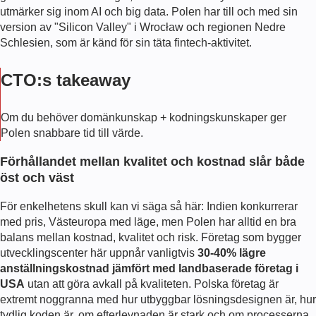
utmärker sig inom AI och big data. Polen har till och med sin
version av "Silicon Valley" i Wrocław och regionen Nedre
Schlesien, som är känd för sin täta fintech-aktivitet.
CTO:s takeaway
Om du behöver domänkunskap + kodningskunskaper ger
Polen snabbare tid till värde.
Förhållandet mellan kvalitet och kostnad slår både
öst och väst
För enkelhetens skull kan vi säga så här: Indien konkurrerar
med pris, Västeuropa med läge, men Polen har alltid en bra
balans mellan kostnad, kvalitet och risk. Företag som bygger
utvecklingscenter här uppnår vanligtvis
30-40% lägre
anställningskostnad jämfört med landbaserade företag i
USA
utan att göra avkall på kvaliteten. Polska företag är
extremt noggranna med hur utbyggbar lösningsdesignen är, hur
tydlig koden är, om efterlevnaden är stark och om processerna