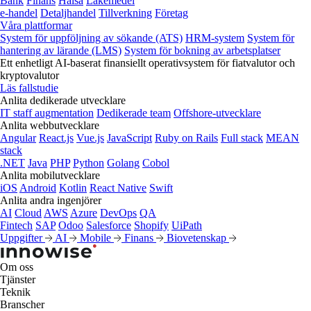
Bank
Finans
Hälsa
Läkemedel
e‑handel
Detaljhandel
Tillverkning
Företag
Våra plattformar
System för uppföljning av sökande (ATS)
HRM-system
System för
hantering av lärande (LMS)
System för bokning av arbetsplatser
Ett enhetligt AI-baserat finansiellt operativsystem för fiatvalutor och
kryptovalutor
Läs fallstudie
Anlita dedikerade utvecklare
IT staff augmentation
Dedikerade team
Offshore-utvecklare
Anlita webbutvecklare
Angular
React.js
Vue.js
JavaScript
Ruby on Rails
Full stack
MEAN
stack
.NET
Java
PHP
Python
Golang
Cobol
Anlita mobilutvecklare
iOS
Android
Kotlin
React Native
Swift
Anlita andra ingenjörer
AI
Cloud
AWS
Azure
DevOps
QA
Fintech
SAP
Odoo
Salesforce
Shopify
UiPath
Uppgifter
AI
Mobile
Finans
Biovetenskap
Om oss
Tjänster
Teknik
Branscher