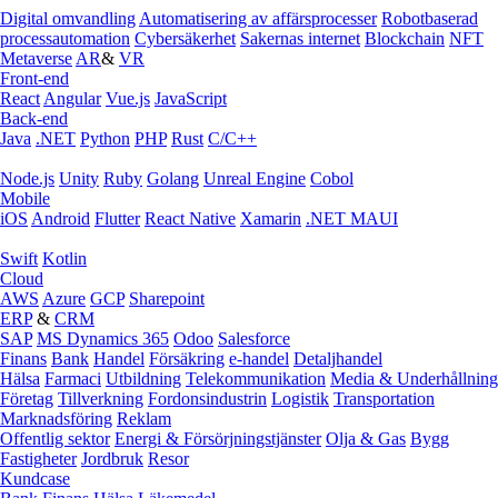
Digital omvandling
Automatisering av affärsprocesser
Robotbaserad
processautomation
Cybersäkerhet
Sakernas internet
Blockchain
NFT
Metaverse
AR
&
VR
Front-end
React
Angular
Vue.js
JavaScript
Back-end
Java
.NET
Python
PHP
Rust
C/C++
Node.js
Unity
Ruby
Golang
Unreal Engine
Cobol
Mobile
iOS
Android
Flutter
React Native
Xamarin
.NET MAUI
Swift
Kotlin
Cloud
AWS
Azure
GCP
Sharepoint
ERP
&
CRM
SAP
MS Dynamics 365
Odoo
Salesforce
Finans
Bank
Handel
Försäkring
e‑handel
Detaljhandel
Hälsa
Farmaci
Utbildning
Telekommunikation
Media & Underhållning
Företag
Tillverkning
Fordonsindustrin
Logistik
Transportation
Marknadsföring
Reklam
Offentlig sektor
Energi & Försörjningstjänster
Olja & Gas
Bygg
Fastigheter
Jordbruk
Resor
Kundcase