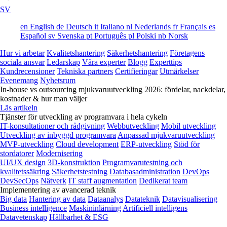
SV
en
English
de
Deutsch
it
Italiano
nl
Nederlands
fr
Français
es
Español
sv
Svenska
pt
Português
pl
Polski
nb
Norsk
Hur vi arbetar
Kvalitetshantering
Säkerhetshantering
Företagens
sociala ansvar
Ledarskap
Våra experter
Blogg
Experttips
Kundrecensioner
Tekniska partners
Certifieringar
Utmärkelser
Evenemang
Nyhetsrum
In-house vs outsourcing mjukvaruutveckling 2026: fördelar, nackdelar,
kostnader & hur man väljer
Läs artikeln
Tjänster för utveckling av programvara i hela cykeln
IT-konsultationer och rådgivning
Webbutveckling
Mobil utveckling
Utveckling av inbyggd programvara
Anpassad mjukvaruutveckling
MVP-utveckling
Cloud development
ERP-utveckling
Stöd för
stordatorer
Modernisering
UI/UX design
3D-konstruktion
Programvarutestning och
kvalitetssäkring
Säkerhetstestning
Databasadministration
DevOps
DevSecOps
Nätverk
IT staff augmentation
Dedikerat team
Implementering av avancerad teknik
Big data
Hantering av data
Dataanalys
Datateknik
Datavisualisering
Business intelligence
Maskininlärning
Artificiell intelligens
Datavetenskap
Hållbarhet & ESG