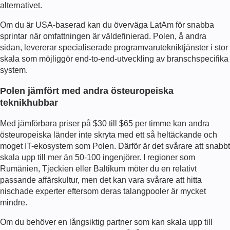
alternativet.
Om du är USA-baserad kan du överväga LatAm för snabba
sprintar när omfattningen är väldefinierad. Polen, å andra
sidan, levererar specialiserade programvarutekniktjänster i stor
skala som möjliggör end-to-end-utveckling av branschspecifika
system.
Polen jämfört med andra östeuropeiska
teknikhubbar
Med jämförbara priser på $30 till $65 per timme kan andra
östeuropeiska länder inte skryta med ett så heltäckande och
moget IT-ekosystem som Polen. Därför är det svårare att snabbt
skala upp till mer än 50-100 ingenjörer. I regioner som
Rumänien, Tjeckien eller Baltikum möter du en relativt
passande affärskultur, men det kan vara svårare att hitta
nischade experter eftersom deras talangpooler är mycket
mindre.
Om du behöver en långsiktig partner som kan skala upp till