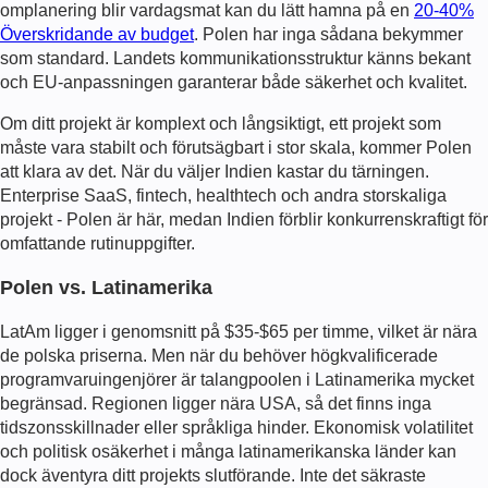
omplanering blir vardagsmat kan du lätt hamna på en
20-40%
Överskridande av budget
. Polen har inga sådana bekymmer
som standard. Landets kommunikationsstruktur känns bekant
och EU-anpassningen garanterar både säkerhet och kvalitet.
Om ditt projekt är komplext och långsiktigt, ett projekt som
måste vara stabilt och förutsägbart i stor skala, kommer Polen
att klara av det. När du väljer Indien kastar du tärningen.
Enterprise SaaS, fintech, healthtech och andra storskaliga
projekt - Polen är här, medan Indien förblir konkurrenskraftigt för
omfattande rutinuppgifter.
Polen vs. Latinamerika
LatAm ligger i genomsnitt på $35-$65 per timme, vilket är nära
de polska priserna. Men när du behöver högkvalificerade
programvaruingenjörer är talangpoolen i Latinamerika mycket
begränsad. Regionen ligger nära USA, så det finns inga
tidszonsskillnader eller språkliga hinder. Ekonomisk volatilitet
och politisk osäkerhet i många latinamerikanska länder kan
dock äventyra ditt projekts slutförande. Inte det säkraste