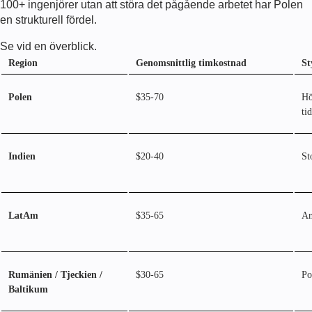
100+ ingenjörer utan att störa det pågående arbetet har Polen
en strukturell fördel.
Se vid en överblick.
Region
Genomsnittlig timkostnad
St
Polen
$35-70
Hö
ti
Indien
$20-40
St
LatAm
$35-65
Am
Rumänien / Tjeckien /
$30-65
Po
Baltikum