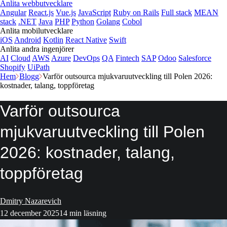
Anlita webbutvecklare
Angular
React.js
Vue.js
JavaScript
Ruby on Rails
Full stack
MEAN
stack
.NET
Java
PHP
Python
Golang
Cobol
Anlita mobilutvecklare
iOS
Android
Kotlin
React Native
Swift
Anlita andra ingenjörer
AI
Cloud
AWS
Azure
DevOps
QA
Fintech
SAP
Odoo
Salesforce
Shopify
UiPath
Hem
Blogg
Varför outsourca mjukvaruutveckling till Polen 2026:
kostnader, talang, toppföretag
Varför outsourca
mjukvaruutveckling till Polen
2026: kostnader, talang,
toppföretag
Dmitry Nazarevich
12 december 2025
14 min läsning