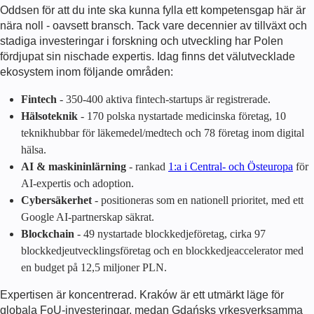
Oddsen för att du inte ska kunna fylla ett kompetensgap här är
nära noll - oavsett bransch. Tack vare decennier av tillväxt och
stadiga investeringar i forskning och utveckling har Polen
fördjupat sin nischade expertis. Idag finns det välutvecklade
ekosystem inom följande områden:
Fintech
- 350-400 aktiva fintech-startups är registrerade.
Hälsoteknik
- 170 polska nystartade medicinska företag, 10
teknikhubbar för läkemedel/medtech och 78 företag inom digital
hälsa.
AI & maskininlärning
- rankad
1:a i Central- och Östeuropa
för
AI-expertis och adoption.
Cybersäkerhet
- positioneras som en nationell prioritet, med ett
Google AI-partnerskap säkrat.
Blockchain
- 49 nystartade blockkedjeföretag, cirka 97
blockkedjeutvecklingsföretag och en blockkedjeaccelerator med
en budget på 12,5 miljoner PLN.
Expertisen är koncentrerad. Kraków är ett utmärkt läge för
globala FoU-investeringar, medan Gdańsks yrkesverksamma