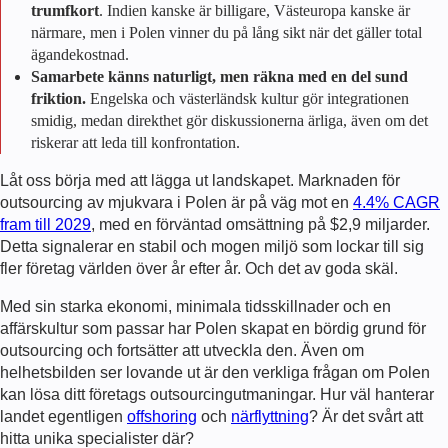
trumfkort
. Indien kanske är billigare, Västeuropa kanske är
närmare, men i Polen vinner du på lång sikt när det gäller total
ägandekostnad.
Samarbete känns naturligt, men räkna med en del sund
friktion.
Engelska och västerländsk kultur gör integrationen
smidig, medan direkthet gör diskussionerna ärliga, även om det
riskerar att leda till konfrontation.
Låt oss börja med att lägga ut landskapet. Marknaden för
outsourcing av mjukvara i Polen är på väg mot en
4.4% CAGR
fram till 2029
, med en förväntad omsättning på $2,9 miljarder.
Detta signalerar en stabil och mogen miljö som lockar till sig
fler företag världen över år efter år. Och det av goda skäl.
Med sin starka ekonomi, minimala tidsskillnader och en
affärskultur som passar har Polen skapat en bördig grund för
outsourcing och fortsätter att utveckla den. Även om
helhetsbilden ser lovande ut är den verkliga frågan om Polen
kan lösa ditt företags outsourcingutmaningar. Hur väl hanterar
landet egentligen
offshoring
och
närflyttning
? Är det svårt att
hitta unika specialister där?