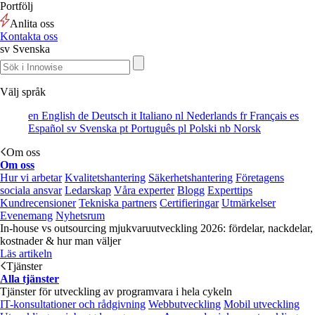
Portfölj
Anlita oss
Kontakta oss
sv
Svenska
Välj språk
en
English
de
Deutsch
it
Italiano
nl
Nederlands
fr
Français
es
Español
sv
Svenska
pt
Português
pl
Polski
nb
Norsk
Om oss
Om oss
Hur vi arbetar
Kvalitetshantering
Säkerhetshantering
Företagens
sociala ansvar
Ledarskap
Våra experter
Blogg
Experttips
Kundrecensioner
Tekniska partners
Certifieringar
Utmärkelser
Evenemang
Nyhetsrum
In-house vs outsourcing mjukvaruutveckling 2026: fördelar, nackdelar,
kostnader & hur man väljer
Läs artikeln
Tjänster
Alla tjänster
Tjänster för utveckling av programvara i hela cykeln
IT-konsultationer och rådgivning
Webbutveckling
Mobil utveckling