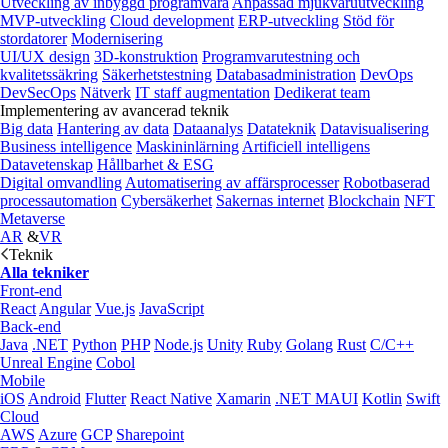
Utveckling av inbyggd programvara
Anpassad mjukvaruutveckling
MVP-utveckling
Cloud development
ERP-utveckling
Stöd för
stordatorer
Modernisering
UI/UX design
3D-konstruktion
Programvarutestning och
kvalitetssäkring
Säkerhetstestning
Databasadministration
DevOps
DevSecOps
Nätverk
IT staff augmentation
Dedikerat team
Implementering av avancerad teknik
Big data
Hantering av data
Dataanalys
Datateknik
Datavisualisering
Business intelligence
Maskininlärning
Artificiell intelligens
Datavetenskap
Hållbarhet & ESG
Digital omvandling
Automatisering av affärsprocesser
Robotbaserad
processautomation
Cybersäkerhet
Sakernas internet
Blockchain
NFT
Metaverse
AR
&
VR
Teknik
Alla tekniker
Front-end
React
Angular
Vue.js
JavaScript
Back-end
Java
.NET
Python
PHP
Node.js
Unity
Ruby
Golang
Rust
C/C++
Unreal Engine
Cobol
Mobile
iOS
Android
Flutter
React Native
Xamarin
.NET MAUI
Kotlin
Swift
Cloud
AWS
Azure
GCP
Sharepoint