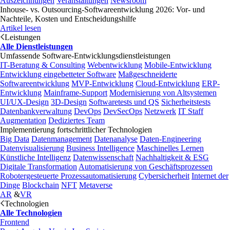
Auszeichnungen
Veranstaltungen
Newsroom
Inhouse- vs. Outsourcing-Softwareentwicklung 2026: Vor- und
Nachteile, Kosten und Entscheidungshilfe
Artikel lesen
Leistungen
Alle Dienstleistungen
Umfassende Software-Entwicklungsdienstleistungen
IT-Beratung & Consulting
Webentwicklung
Mobile-Entwicklung
Entwicklung eingebetteter Software
Maßgeschneiderte
Softwareentwicklung
MVP-Entwicklung
Cloud-Entwicklung
ERP-
Entwicklung
Mainframe-Support
Modernisierung von Altsystemen
UI/UX-Design
3D-Design
Softwaretests und QS
Sicherheitstests
Datenbankverwaltung
DevOps
DevSecOps
Netzwerk
IT Staff
Augmentation
Dediziertes Team
Implementierung fortschrittlicher Technologien
Big Data
Datenmanagement
Datenanalyse
Daten-Engineering
Datenvisualisierung
Business Intelligence
Maschinelles Lernen
Künstliche Intelligenz
Datenwissenschaft
Nachhaltigkeit & ESG
Digitale Transformation
Automatisierung von Geschäftsprozessen
Robotergesteuerte Prozessautomatisierung
Cybersicherheit
Internet der
Dinge
Blockchain
NFT
Metaverse
AR
&
VR
Technologien
Alle Technologien
Frontend