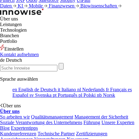
Fintech
SAP
Odoo
Salesforce
Shopify
UiPath
Daten
KI
Mobile
Finanzwesen
Biowissenschaften
Über uns
Leistungen
Technologien
Branchen
Portfolio
Einstellen
Kontakt aufnehmen
de
Deutsch
Sprache auswählen
en
English
de
Deutsch
it
Italiano
nl
Nederlands
fr
Français
es
Español
sv
Svenska
pt
Português
pl
Polski
nb
Norsk
Über uns
Über uns
So arbeiten wir
Qualitätsmanagement
Management der Sicherheit
Soziale Verantwortung des Unternehmens
Führung
Unsere Experten
Blog
Expertentipps
Kundenreferenzen
Technische Partner
Zertifizierungen