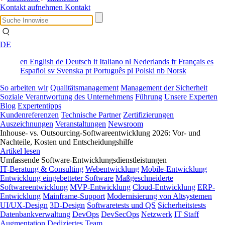
Kontakt aufnehmen
Kontakt
DE
en
English
de
Deutsch
it
Italiano
nl
Nederlands
fr
Français
es
Español
sv
Svenska
pt
Português
pl
Polski
nb
Norsk
So arbeiten wir
Qualitätsmanagement
Management der Sicherheit
Soziale Verantwortung des Unternehmens
Führung
Unsere Experten
Blog
Expertentipps
Kundenreferenzen
Technische Partner
Zertifizierungen
Auszeichnungen
Veranstaltungen
Newsroom
Inhouse- vs. Outsourcing-Softwareentwicklung 2026: Vor- und
Nachteile, Kosten und Entscheidungshilfe
Artikel lesen
Umfassende Software-Entwicklungsdienstleistungen
IT-Beratung & Consulting
Webentwicklung
Mobile-Entwicklung
Entwicklung eingebetteter Software
Maßgeschneiderte
Softwareentwicklung
MVP-Entwicklung
Cloud-Entwicklung
ERP-
Entwicklung
Mainframe-Support
Modernisierung von Altsystemen
UI/UX-Design
3D-Design
Softwaretests und QS
Sicherheitstests
Datenbankverwaltung
DevOps
DevSecOps
Netzwerk
IT Staff
Augmentation
Dediziertes Team