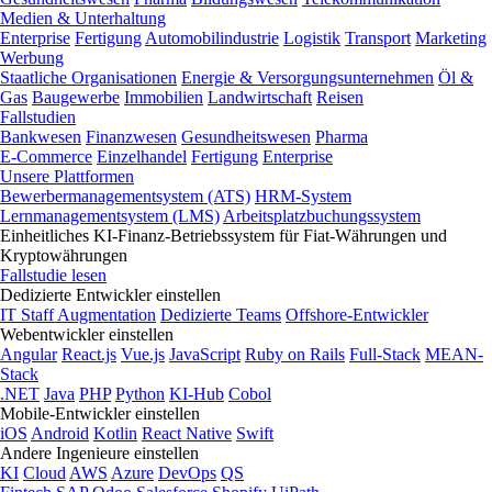
Medien & Unterhaltung
Enterprise
Fertigung
Automobilindustrie
Logistik
Transport
Marketing
Werbung
Staatliche Organisationen
Energie & Versorgungsunternehmen
Öl &
Gas
Baugewerbe
Immobilien
Landwirtschaft
Reisen
Fallstudien
Bankwesen
Finanzwesen
Gesundheitswesen
Pharma
E-Commerce
Einzelhandel
Fertigung
Enterprise
Unsere Plattformen
Bewerbermanagementsystem (ATS)
HRM-System
Lernmanagementsystem (LMS)
Arbeitsplatzbuchungssystem
Einheitliches KI-Finanz-Betriebssystem für Fiat-Währungen und
Kryptowährungen
Fallstudie lesen
Dedizierte Entwickler einstellen
IT Staff Augmentation
Dedizierte Teams
Offshore-Entwickler
Webentwickler einstellen
Angular
React.js
Vue.js
JavaScript
Ruby on Rails
Full-Stack
MEAN-
Stack
.NET
Java
PHP
Python
KI-Hub
Cobol
Mobile-Entwickler einstellen
iOS
Android
Kotlin
React Native
Swift
Andere Ingenieure einstellen
KI
Cloud
AWS
Azure
DevOps
QS