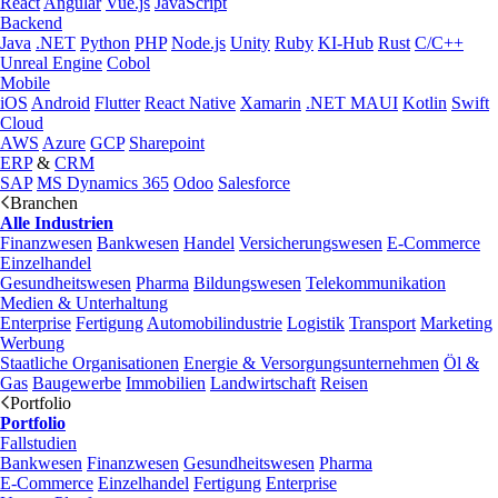
React
Angular
Vue.js
JavaScript
Backend
Java
.NET
Python
PHP
Node.js
Unity
Ruby
KI-Hub
Rust
C/C++
Unreal Engine
Cobol
Mobile
iOS
Android
Flutter
React Native
Xamarin
.NET MAUI
Kotlin
Swift
Cloud
AWS
Azure
GCP
Sharepoint
ERP
&
CRM
SAP
MS Dynamics 365
Odoo
Salesforce
Branchen
Alle Industrien
Finanzwesen
Bankwesen
Handel
Versicherungswesen
E-Commerce
Einzelhandel
Gesundheitswesen
Pharma
Bildungswesen
Telekommunikation
Medien & Unterhaltung
Enterprise
Fertigung
Automobilindustrie
Logistik
Transport
Marketing
Werbung
Staatliche Organisationen
Energie & Versorgungsunternehmen
Öl &
Gas
Baugewerbe
Immobilien
Landwirtschaft
Reisen
Portfolio
Portfolio
Fallstudien
Bankwesen
Finanzwesen
Gesundheitswesen
Pharma
E-Commerce
Einzelhandel
Fertigung
Enterprise