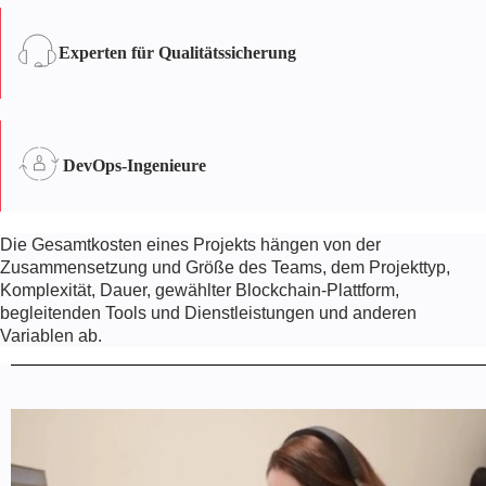
Solidity ist eine objektorientierte
Programmiersprache und bietet Vorteile
Experten für Qualitätssicherung
wie spezifische Programmierattribute in
Verträgen und die Unterstützung von
Vererbung.
DevOps-Ingenieure
Die Gesamtkosten eines Projekts hängen von der
Zusammensetzung und Größe des Teams, dem Projekttyp,
Komplexität, Dauer, gewählter Blockchain-Plattform,
begleitenden Tools und Dienstleistungen und anderen
Variablen ab.
Automatisiert
Intelligente Verträge müssen nicht von