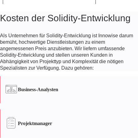
Vielseitig
Kosten der Solidity-Entwicklung
Solidity-basierte intelligente Verträge
können für eine Vielzahl von
Als Unternehmen für Solidity-Entwicklung ist Innowise darum
Anwendungszwecken verwendet werden –
bemüht, hochwertige Dienstleistungen zu einem
von der Zahlungsabwicklung bis zum
angemessenen Preis anzubieten. Wir liefern umfassende
Sicherheitsmanagement.
Solidity-Entwicklung und stellen unseren Kunden in
Abhängigkeit von Projekttyp und Komplexität die nötigen
Spezialisten zur Verfügung. Dazu gehören:
Business-Analysten
Projektmanager