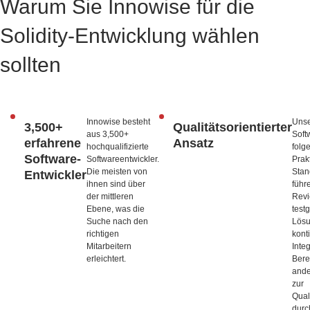
Warum Sie Innowise für die
Solidity-Entwicklung wählen
sollten
Innowise besteht
Unse
3,500+
Qualitätsorientierter
aus
3,500+
Soft
erfahrene
Ansatz
hochqualifizierte
folg
Software-
Softwareentwickler.
Prak
Die meisten von
Stan
Entwickler
ihnen sind über
führ
der mittleren
Revi
Ebene, was die
test
Suche nach den
Lösu
richtigen
kont
Mitarbeitern
Inte
erleichtert.
Bere
and
zur
Qual
durc