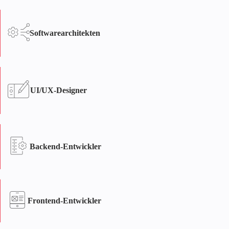
Für mehrere Plattformen
Neben Ethereum-basierten Blockchains
Softwarearchitekten
sind mit Solidity geschriebene Smart
Contracts mit Blockchain-Plattformen wie
BSC, Avalanche, Tron, Counterparty usw.
kompatibel.
UI/UX-Designer
Backend-Entwickler
Frontend-Entwickler
Objektorientierung