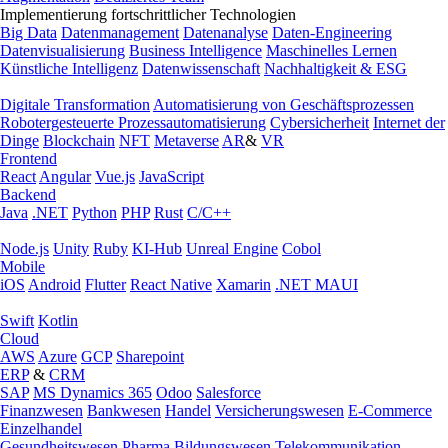
Implementierung fortschrittlicher Technologien
Big Data
Datenmanagement
Datenanalyse
Daten-Engineering
Datenvisualisierung
Business Intelligence
Maschinelles Lernen
Künstliche Intelligenz
Datenwissenschaft
Nachhaltigkeit & ESG
Digitale Transformation
Automatisierung von Geschäftsprozessen
Robotergesteuerte Prozessautomatisierung
Cybersicherheit
Internet der
Dinge
Blockchain
NFT
Metaverse
AR
&
VR
Frontend
React
Angular
Vue.js
JavaScript
Backend
Java
.NET
Python
PHP
Rust
C/C++
Node.js
Unity
Ruby
KI-Hub
Unreal Engine
Cobol
Mobile
iOS
Android
Flutter
React Native
Xamarin
.NET MAUI
Swift
Kotlin
Cloud
AWS
Azure
GCP
Sharepoint
ERP
&
CRM
SAP
MS Dynamics 365
Odoo
Salesforce
Finanzwesen
Bankwesen
Handel
Versicherungswesen
E-Commerce
Einzelhandel
Gesundheitswesen
Pharma
Bildungswesen
Telekommunikation