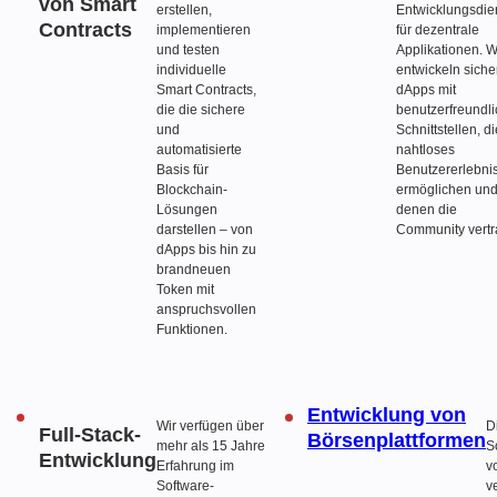
von Smart
erstellen,
Entwicklungsdie
Contracts
implementieren
für dezentrale
und testen
Applikationen. W
individuelle
entwickeln siche
Smart Contracts,
dApps mit
die die sichere
benutzerfreundl
und
Schnittstellen, di
automatisierte
nahtloses
Basis für
Benutzererlebni
Blockchain-
ermöglichen un
Lösungen
denen die
darstellen – von
Community vertr
dApps bis hin zu
brandneuen
Token mit
anspruchsvollen
Funktionen.
Entwicklung von
Wir verfügen über
D
Full-Stack-
Börsenplattformen
mehr als 15 Jahre
S
Entwicklung
Erfahrung im
v
Software-
v