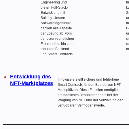
Engineering und
f
bieten Full-Stack-
k
Entwicklung mit
S
Solidity. Unsere
u
Softwareingenieure
in
decken alle Aspekte
B
der Lösung ab, vom
u
benutzerfreundlichen
s
Frontend bis hin zum
s
robusten Backend
m
und Smart Contracts.
Entwicklung des
Innowise erstellt sichere und fehlerfreie
NFT-Marktplatzes
Smart Contracts für den Betrieb von NFT-
Marktplätzen. Diese Funktion ermöglicht
ein nahtloses Benutzererlebnis bei der
Prägung von NFT und der Verwaltung der
verfügbaren Vermögenswerte.