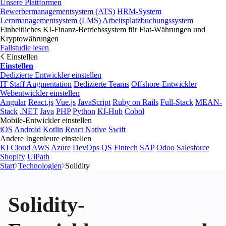
Unsere Plattformen
Bewerbermanagementsystem (ATS)
HRM-System
Lernmanagementsystem (LMS)
Arbeitsplatzbuchungssystem
Einheitliches KI-Finanz-Betriebssystem für Fiat-Währungen und
Kryptowährungen
Fallstudie lesen
Einstellen
Einstellen
Dedizierte Entwickler einstellen
IT Staff Augmentation
Dedizierte Teams
Offshore-Entwickler
Webentwickler einstellen
Angular
React.js
Vue.js
JavaScript
Ruby on Rails
Full-Stack
MEAN-
Stack
.NET
Java
PHP
Python
KI-Hub
Cobol
Mobile-Entwickler einstellen
iOS
Android
Kotlin
React Native
Swift
Andere Ingenieure einstellen
KI
Cloud
AWS
Azure
DevOps
QS
Fintech
SAP
Odoo
Salesforce
Shopify
UiPath
Start
Technologien
Solidity
Solidity-