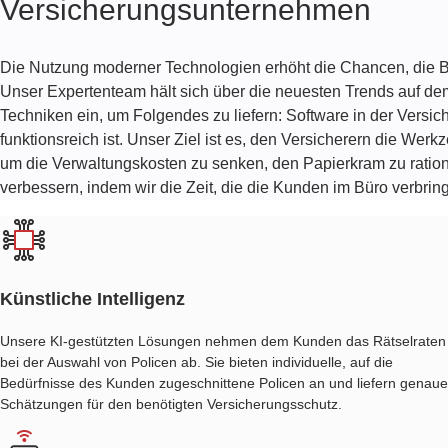
Versicherungs­unternehmen
ERP-
SYSTEME
Die Nutzung moderner Technologien erhöht die Chancen, die 
Unser Expertenteam hält sich über die neuesten Trends auf d
CRM-
Techniken ein, um Folgendes zu liefern:
Software in der Versic
SOFTWARE
funktionsreich ist. Unser Ziel ist es, den Versicherern die Wer
FÜR
um die Verwaltungskosten zu senken, den Papierkram zu ration
VERSICHERUNGEN
verbessern, indem wir die Zeit, die die Kunden im Büro verbrin
ANALYSE
VON
VERSICHERUNGSDATEN
Künstliche Intelligenz
Unsere KI-gestützten Lösungen nehmen dem Kunden das Rätselraten
bei der Auswahl von Policen ab. Sie bieten individuelle, auf die
Bedürfnisse des Kunden zugeschnittene Policen an und liefern genaue
Schätzungen für den benötigten Versicherungsschutz.