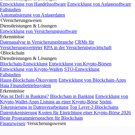
Entwicklung von Handelssoftware
Entwicklung von Anlagesoftware
Fallstudien
Automatisierung von Anlagedaten
Versicherungswesen
Dienstleistungen & Lösungen
Entwicklung von Versicherungssoftware
Erkenntnisse
Datenanalyse in Versicherungsbranche
CRMs für
Versicherungsvertreter
RPA in der Versicherungswirtschaft
Blockchain
Dienstleistungen & Lösungen
Blockchain-Entwicklung
Entwicklung von Krypto-Börsen
Entwicklung von Krypto-Wallets
STO-Entwicklung
Fallstudien
Haust-Blockchain-Ökosystem
Entwicklung von Blockchain-Apps
Haia Finanzbetriebssystem
Erkenntnisse
Was ist DeFi in Banking?
Blockchain in Banking
Entwicklung von
Krypto-Wallet-Apps
Listung an einer Krypto-Börse
Sprint-
Tokenisierung in Datenverarbeitung
Top Layer-2-Blockchains
Datentokenisierung
Kosten für Einrichtung einer Krypto-Börse 2026
Beste Programmiersprachen für Blockchain
Finanzwesen
Versicherungswesen