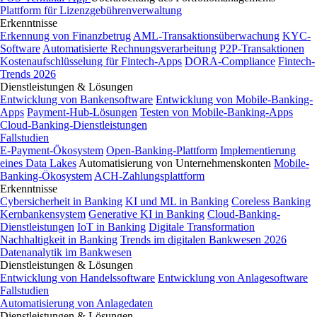
Plattform für Lizenzgebührenverwaltung
Erkenntnisse
Erkennung von Finanzbetrug
AML-Transaktionsüberwachung
KYC-
Software
Automatisierte Rechnungsverarbeitung
P2P-Transaktionen
Kostenaufschlüsselung für Fintech-Apps
DORA-Compliance
Fintech-
Trends 2026
Dienstleistungen & Lösungen
Entwicklung von Bankensoftware
Entwicklung von Mobile-Banking-
Apps
Payment-Hub-Lösungen
Testen von Mobile-Banking-Apps
Cloud-Banking-Dienstleistungen
Fallstudien
E-Payment-Ökosystem
Open-Banking-Plattform
Implementierung
eines Data Lakes
Automatisierung von Unternehmenskonten
Mobile-
Banking-Ökosystem
ACH-Zahlungsplattform
Erkenntnisse
Cybersicherheit in Banking
KI und ML in Banking
Coreless Banking
Kernbankensystem
Generative KI in Banking
Cloud-Banking-
Dienstleistungen
IoT in Banking
Digitale Transformation
Nachhaltigkeit in Banking
Trends im digitalen Bankwesen 2026
Datenanalytik im Bankwesen
Dienstleistungen & Lösungen
Entwicklung von Handelssoftware
Entwicklung von Anlagesoftware
Fallstudien
Automatisierung von Anlagedaten
Dienstleistungen & Lösungen