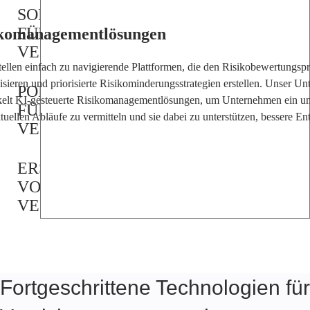
SOFTWARE
FÜR
ikomanagementlösungen
VERSICHERUNGSAGENTUREN
tellen einfach zu navigierende Plattformen, die den Risikobewertungsp
lisieren und priorisierte Risikominderungsstrategien erstellen. Unser U
PORTALE
kelt KI-gesteuerte Risikomanagementlösungen, um Unternehmen ein u
FÜR
ktuellen Abläufe zu vermitteln und sie dabei zu unterstützen, bessere E
VERSICHERUNGSKUNDEN
ERSTELLUNG
VON
VERSICHERUNGSANGEBOTEN
EINHALTUNG
VON
VERSICHERUNGSBESTIMMUNGEN
Fortgeschrittene Technologien für