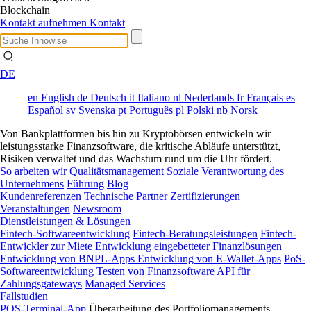
Blockchain
Kontakt aufnehmen
Kontakt
DE
en
English
de
Deutsch
it
Italiano
nl
Nederlands
fr
Français
es
Español
sv
Svenska
pt
Português
pl
Polski
nb
Norsk
Von Bankplattformen bis hin zu Kryptobörsen entwickeln wir
leistungsstarke Finanzsoftware, die kritische Abläufe unterstützt,
Risiken verwaltet und das Wachstum rund um die Uhr fördert.
So arbeiten wir
Qualitätsmanagement
Soziale Verantwortung des
Unternehmens
Führung
Blog
Kundenreferenzen
Technische Partner
Zertifizierungen
Veranstaltungen
Newsroom
Dienstleistungen & Lösungen
Fintech-Softwareentwicklung
Fintech-Beratungsleistungen
Fintech-
Entwickler zur Miete
Entwicklung eingebetteter Finanzlösungen
Entwicklung von BNPL-Apps
Entwicklung von E-Wallet-Apps
PoS-
Softwareentwicklung
Testen von Finanzsoftware
API für
Zahlungsgateways
Managed Services
Fallstudien
POS-Terminal-App
Überarbeitung des Portfoliomanagements