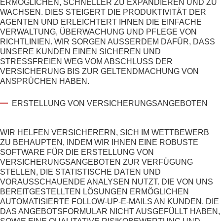
ERMÖGLICHEN, SCHNELLER ZU EXPANDIEREN UND ZU
WACHSEN. DIES STEIGERT DIE PRODUKTIVITÄT DER
AGENTEN UND ERLEICHTERT IHNEN DIE EINFACHE
VERWALTUNG, ÜBERWACHUNG UND PFLEGE VON
RICHTLINIEN. WIR SORGEN AUSSERDEM DAFÜR, DASS U
NSERE KUNDEN EINEN SICHEREN UND S
TRESSFREIEN WEG VOM ABSCHLUSS DER V
ERSICHERUNG BIS ZUR GELTENDMACHUNG VON A
NSPRÜCHEN HABEN.
ERSTELLUNG VON VERSICHERUNGSANGEBOTEN
WIR HELFEN VERSICHERERN, SICH IM WETTBEWERB
ZU BEHAUPTEN, INDEM WIR IHNEN EINE ROBUSTE
SOFTWARE FÜR DIE ERSTELLUNG VON
VERSICHERUNGSANGEBOTEN ZUR VERFÜGUNG
STELLEN, DIE STATISTISCHE DATEN UND
VORAUSSCHAUENDE ANALYSEN NUTZT. DIE VON UNS
BEREITGESTELLTEN LÖSUNGEN ERMÖGLICHEN
AUTOMATISIERTE FOLLOW-UP-E-MAILS AN KUNDEN, DIE
DAS ANGEBOTSFORMULAR NICHT AUSGEFÜLLT HABEN,