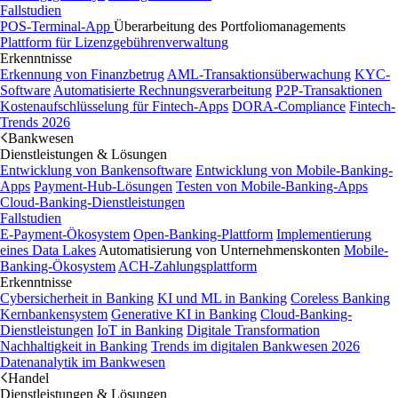
Fallstudien
POS-Terminal-App
Überarbeitung des Portfoliomanagements
Plattform für Lizenzgebührenverwaltung
Erkenntnisse
Erkennung von Finanzbetrug
AML-Transaktionsüberwachung
KYC-
Software
Automatisierte Rechnungsverarbeitung
P2P-Transaktionen
Kostenaufschlüsselung für Fintech-Apps
DORA-Compliance
Fintech-
Trends 2026
Bankwesen
Dienstleistungen & Lösungen
Entwicklung von Bankensoftware
Entwicklung von Mobile-Banking-
Apps
Payment-Hub-Lösungen
Testen von Mobile-Banking-Apps
Cloud-Banking-Dienstleistungen
Fallstudien
E-Payment-Ökosystem
Open-Banking-Plattform
Implementierung
eines Data Lakes
Automatisierung von Unternehmenskonten
Mobile-
Banking-Ökosystem
ACH-Zahlungsplattform
Erkenntnisse
Cybersicherheit in Banking
KI und ML in Banking
Coreless Banking
Kernbankensystem
Generative KI in Banking
Cloud-Banking-
Dienstleistungen
IoT in Banking
Digitale Transformation
Nachhaltigkeit in Banking
Trends im digitalen Bankwesen 2026
Datenanalytik im Bankwesen
Handel
Dienstleistungen & Lösungen