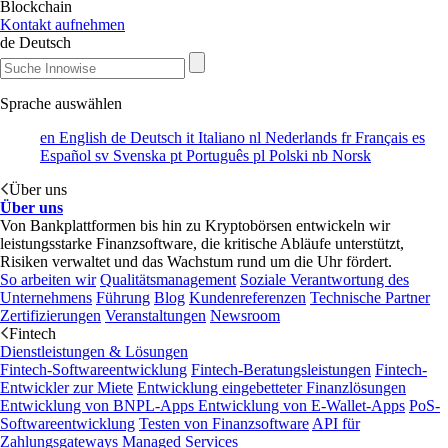
Blockchain
Kontakt aufnehmen
de
Deutsch
Sprache auswählen
en
English
de
Deutsch
it
Italiano
nl
Nederlands
fr
Français
es
Español
sv
Svenska
pt
Português
pl
Polski
nb
Norsk
Über uns
Über uns
Von Bankplattformen bis hin zu Kryptobörsen entwickeln wir
leistungsstarke Finanzsoftware, die kritische Abläufe unterstützt,
Risiken verwaltet und das Wachstum rund um die Uhr fördert.
So arbeiten wir
Qualitätsmanagement
Soziale Verantwortung des
Unternehmens
Führung
Blog
Kundenreferenzen
Technische Partner
Zertifizierungen
Veranstaltungen
Newsroom
Fintech
Dienstleistungen & Lösungen
Fintech-Softwareentwicklung
Fintech-Beratungsleistungen
Fintech-
Entwickler zur Miete
Entwicklung eingebetteter Finanzlösungen
Entwicklung von BNPL-Apps
Entwicklung von E-Wallet-Apps
PoS-
Softwareentwicklung
Testen von Finanzsoftware
API für
Zahlungsgateways
Managed Services