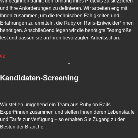
R
Wir beginnen damit, den Umfang Ihres Projekts zu skizzieren
U
und Ihre Anforderungen zu definieren. Wir arbeiten eng mit
B
Ihnen zusammen, um die technischen Fähigkeiten und
Y
Erfahrungen zu ermitteln, die Ruby on Rails-Entwickler*innen
O
benötigen. Anschließend legen wir die benötigte Teamgröße
N
R
fest und passen sie an Ihren bevorzugten Arbeitsstil an.
A
I
L
02
S
-
C
Kandidaten-Screening
L
O
U
D
Wir stellen umgehend ein Team aus Ruby on Rails-
-
P
Expert*innen zusammen und stellen Ihnen deren Lebensläufe
L
und Tarife zur Verfügung – so erhalten Sie Zugang zu den
A
Besten der Branche.
T
T