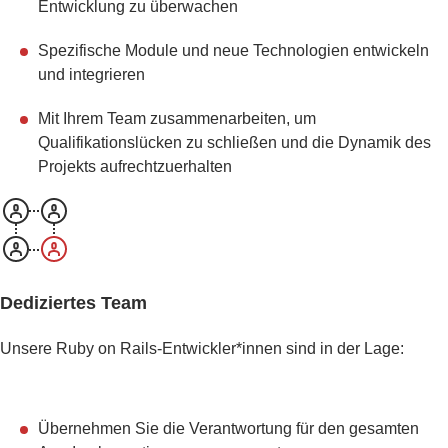
Entwicklung zu überwachen
L
E
Spezifische Module und neue Technologien entwickeln
N
und integrieren
T
W
I
Mit Ihrem Team zusammenarbeiten, um
C
Qualifikationslücken zu schließen und die Dynamik des
K
Projekts aufrechtzuerhalten
L
U
N
G
R
U
Dediziertes Team
B
Y
Unsere Ruby on Rails-Entwickler*innen sind in der Lage:
O
N
R
A
Übernehmen Sie die Verantwortung für den gesamten
I