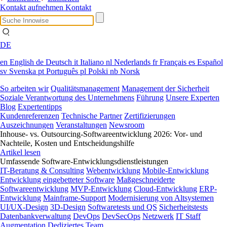
Kontakt aufnehmen
Kontakt
DE
en
English
de
Deutsch
it
Italiano
nl
Nederlands
fr
Français
es
Español
sv
Svenska
pt
Português
pl
Polski
nb
Norsk
So arbeiten wir
Qualitätsmanagement
Management der Sicherheit
Soziale Verantwortung des Unternehmens
Führung
Unsere Experten
Blog
Expertentipps
Kundenreferenzen
Technische Partner
Zertifizierungen
Auszeichnungen
Veranstaltungen
Newsroom
Inhouse- vs. Outsourcing-Softwareentwicklung 2026: Vor- und
Nachteile, Kosten und Entscheidungshilfe
Artikel lesen
Umfassende Software-Entwicklungsdienstleistungen
IT-Beratung & Consulting
Webentwicklung
Mobile-Entwicklung
Entwicklung eingebetteter Software
Maßgeschneiderte
Softwareentwicklung
MVP-Entwicklung
Cloud-Entwicklung
ERP-
Entwicklung
Mainframe-Support
Modernisierung von Altsystemen
UI/UX-Design
3D-Design
Softwaretests und QS
Sicherheitstests
Datenbankverwaltung
DevOps
DevSecOps
Netzwerk
IT Staff
Augmentation
Dediziertes Team