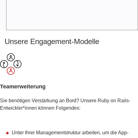
C
K
L
U
N
G
Unsere Engagement-Modelle
R
U
B
Y
O
N
R
Teamerweiterung
A
I
L
Sie benötigen Verstärkung an Bord? Unsere Ruby on Rails-
S
Entwickler*innen können Folgendes:
-
M
O
B
Unter Ihrer Managementstruktur arbeiten, um die App-
I