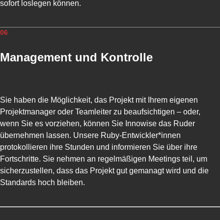
sofort loslegen können.
L
U
N
06
G
Management und Kontrolle
R
U
B
Y
O
Sie haben die Möglichkeit, das Projekt mit Ihrem eigenen
N
Projektmanager oder Teamleiter zu beaufsichtigen – oder,
R
wenn Sie es vorziehen, können Sie Innowise das Ruder
A
übernehmen lassen. Unsere Ruby-Entwickler*innen
I
L
protokollieren ihre Stunden und informieren Sie über ihre
S
Fortschritte. Sie nehmen an regelmäßigen Meetings teil, um
-
sicherzustellen, dass das Projekt gut gemanagt wird und die
B
Standards hoch bleiben.
E
R
A
T