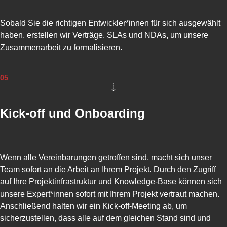
E
R
Sobald Sie die richtigen Entwickler*innen für sich ausgewählt
D
E
haben, erstellen wir Verträge, SLAs und NDAs, um unsere
F
Zusammenarbeit zu formalisieren.
I
N
I
05
E
R
T
Kick-off und Onboarding
E
A
P
I
-
Wenn alle Vereinbarungen getroffen sind, macht sich unser
E
Team sofort an die Arbeit an Ihrem Projekt. Durch den Zugriff
N
auf Ihre Projektinfrastruktur und Knowledge-Base können sich
T
unsere Expert*innen sofort mit Ihrem Projekt vertraut machen.
W
I
Anschließend halten wir ein Kick-off-Meeting ab, um
C
sicherzustellen, dass alle auf dem gleichen Stand sind und
K