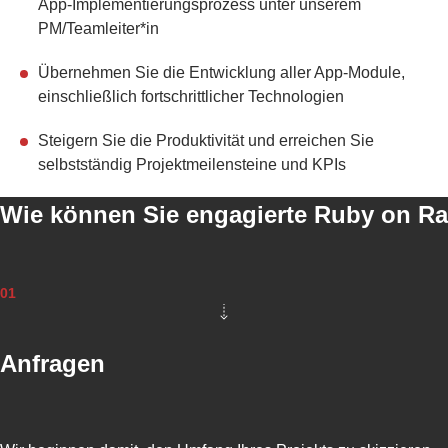
App-Implementierungsprozess unter unserem
L
PM/Teamleiter*in
S
B
A
Übernehmen Sie die Entwicklung aller App-Module,
C
einschließlich fortschrittlicher Technologien
K
E
Steigern Sie die Produktivität und erreichen Sie
N
selbstständig Projektmeilensteine und KPIs
D
-
Wie können Sie engagierte Ruby on Ra
E
N
T
W
I
01
C
K
L
Anfragen
U
N
G