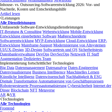
Auszeichnungen
Veranstaltungen
Newsroom
Inhouse- vs. Outsourcing-Softwareentwicklung 2026: Vor- und
Nachteile, Kosten und Entscheidungshilfe
Artikel lesen
Leistungen
Alle Dienstleistungen
Umfassende Software-Entwicklungsdienstleistungen
IT-Beratung & Consulting
Webentwicklung
Mobile-Entwicklung
Entwicklung eingebetteter Software
Maßgeschneiderte
Softwareentwicklung
MVP-Entwicklung
Cloud-Entwicklung
ERP-
Entwicklung
Mainframe-Support
Modernisierung von Altsystemen
UI/UX-Design
3D-Design
Softwaretests und QS
Sicherheitstests
Datenbankverwaltung
DevOps
DevSecOps
Netzwerk
IT Staff
Augmentation
Dediziertes Team
Implementierung fortschrittlicher Technologien
Big Data
Datenmanagement
Datenanalyse
Daten-Engineering
Datenvisualisierung
Business Intelligence
Maschinelles Lernen
Künstliche Intelligenz
Datenwissenschaft
Nachhaltigkeit & ESG
Digitale Transformation
Automatisierung von Geschäftsprozessen
Robotergesteuerte Prozessautomatisierung
Cybersicherheit
Internet der
Dinge
Blockchain
NFT
Metaverse
AR
&
VR
Technologien
Alle Technologien
Frontend