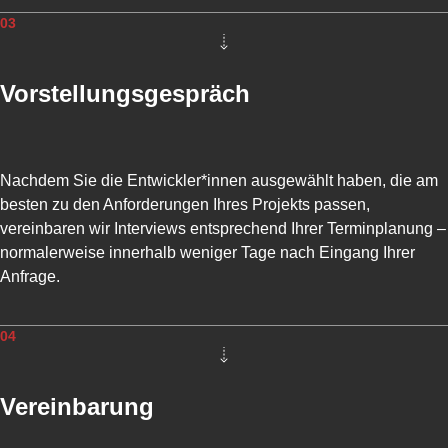
F
03
O
R
M
Vorstellungsgespräch
E
N
T
W
I
Nachdem Sie die Entwickler*innen ausgewählt haben, die am
C
besten zu den Anforderungen Ihres Projekts passen,
K
vereinbaren wir Interviews entsprechend Ihrer Terminplanung –
L
normalerweise innerhalb weniger Tage nach Eingang Ihrer
U
N
Anfrage.
G
B
04
E
N
U
Vereinbarung
T
Z