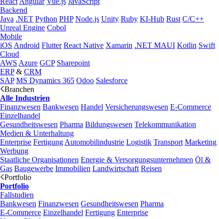
React
Angular
Vue.js
JavaScript
Backend
Java
.NET
Python
PHP
Node.js
Unity
Ruby
KI-Hub
Rust
C/C++
Unreal Engine
Cobol
Mobile
iOS
Android
Flutter
React Native
Xamarin
.NET MAUI
Kotlin
Swift
Cloud
AWS
Azure
GCP
Sharepoint
ERP
&
CRM
SAP
MS Dynamics 365
Odoo
Salesforce
Branchen
Alle Industrien
Finanzwesen
Bankwesen
Handel
Versicherungswesen
E-Commerce
Einzelhandel
Gesundheitswesen
Pharma
Bildungswesen
Telekommunikation
Medien & Unterhaltung
Enterprise
Fertigung
Automobilindustrie
Logistik
Transport
Marketing
Werbung
Staatliche Organisationen
Energie & Versorgungsunternehmen
Öl &
Gas
Baugewerbe
Immobilien
Landwirtschaft
Reisen
Portfolio
Portfolio
Fallstudien
Bankwesen
Finanzwesen
Gesundheitswesen
Pharma
E-Commerce
Einzelhandel
Fertigung
Enterprise