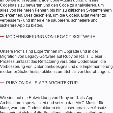
Innowise führt regelmäßige Code-Audits durch, um Ihre
Codebasis zu bewerten und den Code zu analysieren, um
alles von kleineren Fehlern bis hin zu kritischen Systemfehlern
zu erkennen. Dies geschieht, um die Codequalität weiter zu
verbessern - und Ihnen eine sauberere, schnellere und
sicherere App zu bieten.
MODERNISIERUNG VON LEGACY-SOFTWARE
Unsere Profis sind Expert*innen im Upgrade und in der
Migration von Legacy-Software auf Ruby on Rails. Dieser
Prozess umfasst das Refactoring veralteter Codebasen, die
Verbesserung von Datenbankdesigns und die Implementierung
moderner Sicherheitspraktiken zum Schutz vor Bedrohungen.
RUBY ON RAILS-APP-ARCHITEKTUR
Wir sind auf die Entwicklung von Ruby on Rails-App-
Architekturen spezialisiert und setzen das MVC-Muster für
klare, wartbare Codestrukturen ein. Unser proaktiver Ansatz
konzentriert sich auf die Erstellung solider und skalierbarer