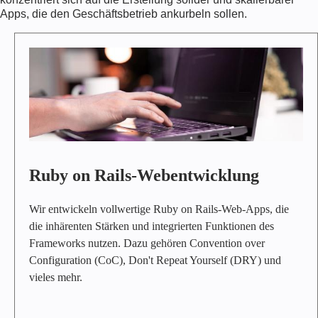
Apps, die den Geschäftsbetrieb ankurbeln sollen.
R
U
B
Y
O
N
R
A
I
L
Ruby on Rails-Webentwicklung
S
-
W
Wir entwickeln vollwertige Ruby on Rails-Web-Apps, die
E
die inhärenten Stärken und integrierten Funktionen des
B
Frameworks nutzen. Dazu gehören Convention over
E
Configuration (CoC), Don't Repeat Yourself (DRY) und
N
vieles mehr.
T
W
I