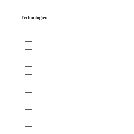
Technologien
Ruby on Rails Versionsverwaltung
Pry
Sinatra
RubyGems
PUMA
WEBrick
Komodo
Rumale
Unicorn
Shoes
Kendo