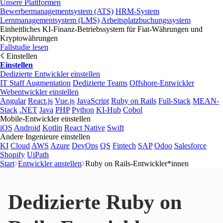
Unsere Plattformen
Bewerbermanagementsystem (ATS)
HRM-System
Lernmanagementsystem (LMS)
Arbeitsplatzbuchungssystem
Einheitliches KI-Finanz-Betriebssystem für Fiat-Währungen und
Kryptowährungen
Fallstudie lesen
Einstellen
Einstellen
Dedizierte Entwickler einstellen
IT Staff Augmentation
Dedizierte Teams
Offshore-Entwickler
Webentwickler einstellen
Angular
React.js
Vue.js
JavaScript
Ruby on Rails
Full-Stack
MEAN-
Stack
.NET
Java
PHP
Python
KI-Hub
Cobol
Mobile-Entwickler einstellen
iOS
Android
Kotlin
React Native
Swift
Andere Ingenieure einstellen
KI
Cloud
AWS
Azure
DevOps
QS
Fintech
SAP
Odoo
Salesforce
Shopify
UiPath
Start
Entwickler anstellen
Ruby on Rails-Entwickler*innen
Dedizierte Ruby on