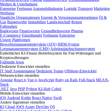
Medien & Unterhaltung
Enterprise
Fertigung
Automobilindustrie
Logistik
Transport
Marketing
Werbung
Staatliche Organisationen
Energie & Versorgungsunternehmen
Öl &
Gas
Baugewerbe
Immobilien
Landwirtschaft
Reisen
Fallstudien
Bankwesen
Finanzwesen
Gesundheitswesen
Pharma
E-Commerce
Einzelhandel
Fertigung
Enterprise
Unsere Plattformen
Bewerbermanagementsystem (ATS)
HRM-System
Lernmanagementsystem (LMS)
Arbeitsplatzbuchungssystem
Einheitliches KI-Finanz-Betriebssystem für Fiat-Währungen und
Kryptowährungen
Fallstudie lesen
Dedizierte Entwickler einstellen
IT Staff Augmentation
Dedizierte Teams
Offshore-Entwickler
Webentwickler einstellen
Angular
React.js
Vue.js
JavaScript
Ruby on Rails
Full-Stack
MEAN-
Stack
.NET
Java
PHP
Python
KI-Hub
Cobol
Mobile-Entwickler einstellen
iOS
Android
Kotlin
React Native
Swift
Andere Ingenieure einstellen
KI
Cloud
AWS
Azure
DevOps
QS