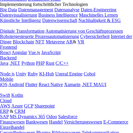
Implementierung fortschrittlicher Technologien
Big Data
Datenmanagement
Datenanalyse
Daten-Engineering
Datenvisualisierung
Business Intelligence
Maschinelles Lernen
Künstliche Intelligenz
Datenwissenschaft
Nachhaltigkeit & ESG
Digitale Transformation
Automatisierung von Geschäftsprozessen
Robotergesteuerte Prozessautomatisierung
Cybersicherheit
Internet der
Dinge
Blockchain
NFT
Metaverse
AR
&
VR
Frontend
React
Angular
Vue.js
JavaScript
Backend
Java
.NET
Python
PHP
Rust
C/C++
Node.js
Unity
Ruby
KI-Hub
Unreal Engine
Cobol
Mobile
iOS
Android
Flutter
React Native
Xamarin
.NET MAUI
Swift
Kotlin
Cloud
AWS
Azure
GCP
Sharepoint
ERP
&
CRM
SAP
MS Dynamics 365
Odoo
Salesforce
Finanzwesen
Bankwesen
Handel
Versicherungswesen
E-Commerce
Einzelhandel
Gesundheitswesen
Pharma
Bildungswesen
Telekommunikation