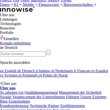
Fintech
SAP
Odoo
Salesforce
Shopify
UiPath
Daten
KI
Mobile
Finanzwesen
Biowissenschaften
Über uns
Leistungen
Technologien
Branchen
Portfolio
Einstellen
Kontakt aufnehmen
de
Deutsch
Sprache auswählen
en
English
de
Deutsch
it
Italiano
nl
Nederlands
fr
Français
es
Español
sv
Svenska
pt
Português
pl
Polski
nb
Norsk
Über uns
Über uns
So arbeiten wir
Qualitätsmanagement
Management der Sicherheit
Soziale Verantwortung des Unternehmens
Führung
Unsere Experten
Blog
Expertentipps
Kundenreferenzen
Technische Partner
Zertifizierungen