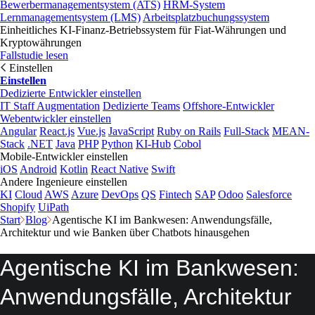
Bewerbermanagementsystem (ATS)
HRM-System
Lernmanagementsystem (LMS)
Arbeitsplatzbuchungssystem
Einheitliches KI-Finanz-Betriebssystem für Fiat-Währungen und
Kryptowährungen
Fallstudie lesen
Einstellen
Einstellen
Dedizierte Entwickler einstellen
IT Staff Augmentation
Dedizierte Teams
Offshore-Entwickler
Webentwickler einstellen
Angular
React.js
Vue.js
JavaScript
Ruby on Rails
Full-Stack
MEAN-
Stack
.NET
Java
PHP
Python
KI-Hub
Cobol
Mobile-Entwickler einstellen
iOS
Android
Kotlin
React Native
Swift
Andere Ingenieure einstellen
KI
Cloud
AWS
Azure
DevOps
QS
Fintech
SAP
Odoo
Salesforce
Shopify
UiPath
Start
Blog
Agentische KI im Bankwesen: Anwendungsfälle,
Architektur und wie Banken über Chatbots hinausgehen
Agentische KI im Bankwesen:
Anwendungsfälle, Architektur