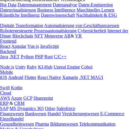
Big Data
Datenmanagement
Datenanalyse
Daten-Engineering
Datenvisualisierung
Business Intelligence
Maschinelles Lernen
Künstliche Intelligenz
Datenwissenschaft
Nachhaltigkeit & ESG
Digitale Transformation
Automatisierung von Geschäftsprozessen
Robotergesteuerte Prozessautomatisierung
Cybersicherheit
Internet der
Dinge
Blockchain
NFT
Metaverse
AR
&
VR
Frontend
React
Angular
Vue.js
JavaScript
Backend
Java
.NET
Python
PHP
Rust
C/C++
Node.js
Unity
Ruby
KI-Hub
Unreal Engine
Cobol
Mobile
iOS
Android
Flutter
React Native
Xamarin
.NET MAUI
Swift
Kotlin
Cloud
AWS
Azure
GCP
Sharepoint
ERP
&
CRM
SAP
MS Dynamics 365
Odoo
Salesforce
Finanzwesen
Bankwesen
Handel
Versicherungswesen
E-Commerce
Einzelhandel
Gesundheitswesen
Pharma
Bildungswesen
Telekommunikation