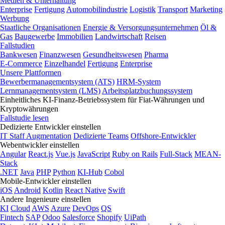
Medien & Unterhaltung
Enterprise
Fertigung
Automobilindustrie
Logistik
Transport
Marketing
Werbung
Staatliche Organisationen
Energie & Versorgungsunternehmen
Öl &
Gas
Baugewerbe
Immobilien
Landwirtschaft
Reisen
Fallstudien
Bankwesen
Finanzwesen
Gesundheitswesen
Pharma
E-Commerce
Einzelhandel
Fertigung
Enterprise
Unsere Plattformen
Bewerbermanagementsystem (ATS)
HRM-System
Lernmanagementsystem (LMS)
Arbeitsplatzbuchungssystem
Einheitliches KI-Finanz-Betriebssystem für Fiat-Währungen und
Kryptowährungen
Fallstudie lesen
Dedizierte Entwickler einstellen
IT Staff Augmentation
Dedizierte Teams
Offshore-Entwickler
Webentwickler einstellen
Angular
React.js
Vue.js
JavaScript
Ruby on Rails
Full-Stack
MEAN-
Stack
.NET
Java
PHP
Python
KI-Hub
Cobol
Mobile-Entwickler einstellen
iOS
Android
Kotlin
React Native
Swift
Andere Ingenieure einstellen
KI
Cloud
AWS
Azure
DevOps
QS
Fintech
SAP
Odoo
Salesforce
Shopify
UiPath