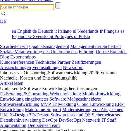
DE
en
English
de
Deutsch
it
Italiano
nl
Nederlands
fr
Français
es
Español
sv
Svenska
pt
Português
pl
Polski
So arbeiten wir
Qualitätsmanagement
Management der Sicherheit
Soziale Verantwortung des Unternehmens
Führung
Unsere Experten
Blog
Expertentipps
Kundenreferenzen
Technische Partner
Zertifizierungen
Auszeichnungen
Veranstaltungen
Newsroom
Inhouse- vs. Outsourcing-Softwareentwicklung 2026: Vor- und
Nachteile, Kosten und Entscheidungshilfe
Artikel lesen
Umfassende Software-Entwicklungsdienstleistungen
IT-Beratung & Consulting
Webentwicklung
Mobile-Entwicklung
Entwicklung eingebetteter Software
Maßgeschneiderte
Softwareentwicklung
MVP-Entwicklung
Cloud-Entwicklung
ERP-
Entwicklung
Mainframe-Support
Modernisierung von Altsystemen
UI/UX-Design
3D-Design
Softwaretests und QS
Sicherheitstests
Datenbankverwaltung
DevOps
DevSecOps
Netzwerk
IT Staff
Augmentation
Dediziertes Team
Implementierung fortschrittlicher Technologien