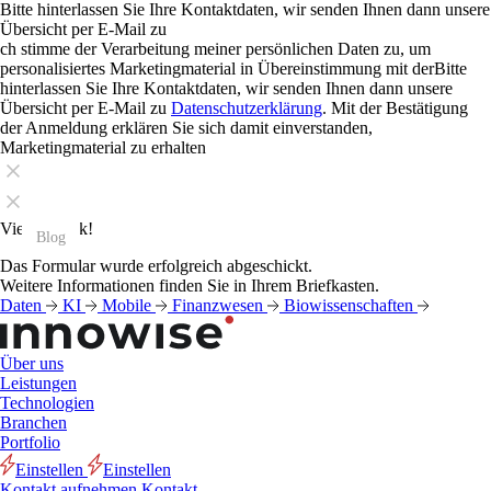
Bitte hinterlassen Sie Ihre Kontaktdaten, wir senden Ihnen dann unsere
Übersicht per E-Mail zu
ch stimme der Verarbeitung meiner persönlichen Daten zu, um
personalisiertes Marketingmaterial in Übereinstimmung mit derBitte
hinterlassen Sie Ihre Kontaktdaten, wir senden Ihnen dann unsere
Übersicht per E-Mail zu
Datenschutzerklärung
. Mit der Bestätigung
der Anmeldung erklären Sie sich damit einverstanden,
Marketingmaterial zu erhalten
Vielen Dank!
Blog
Blog
Blog
Blog
Blog
Blog
Blog
Blog
Blog
Blog
Blog
Blog
Das Formular wurde erfolgreich abgeschickt.
Weitere Informationen finden Sie in Ihrem Briefkasten.
Daten
KI
Mobile
Finanzwesen
Biowissenschaften
Über uns
Leistungen
Technologien
Branchen
Portfolio
Einstellen
Einstellen
Kontakt aufnehmen
Kontakt