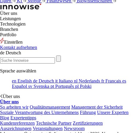
Daten
KI
Mobile
Finanzwesen
Biowissenschaften
Über uns
Leistungen
Technologien
Branchen
Portfolio
Einstellen
Kontakt aufnehmen
de
Deutsch
Sprache auswählen
en
English
de
Deutsch
it
Italiano
nl
Nederlands
fr
Français
es
Español
sv
Svenska
pt
Português
pl
Polski
Über uns
Über uns
So arbeiten wir
Qualitätsmanagement
Management der Sicherheit
Soziale Verantwortung des Unternehmens
Führung
Unsere Experten
Blog
Expertentipps
Kundenreferenzen
Technische Partner
Zertifizierungen
Auszeichnungen
Veranstaltungen
Newsroom