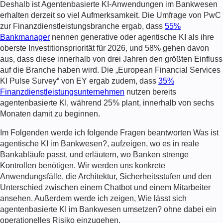
Deshalb ist
Agentenbasierte KI-Anwendungen im Bankwesen
erhalten derzeit so viel Aufmerksamkeit. Die Umfrage von PwC
zur Finanzdienstleistungsbranche ergab, dass
55%
Bankmanager
nennen generative oder agentische KI als ihre
oberste Investitionspriorität für 2026, und 58% gehen davon
aus, dass diese innerhalb von drei Jahren den größten Einfluss
auf die Branche haben wird. Die „European Financial Services
KI Pulse Survey“ von EY ergab zudem, dass
35%
Finanzdienstleistungsunternehmen
nutzen bereits
agentenbasierte KI, während 25% plant, innerhalb von sechs
Monaten damit zu beginnen.
Im Folgenden werde ich folgende Fragen beantworten
Was ist
agentische KI im Bankwesen?
, aufzeigen, wo es in reale
Bankabläufe passt, und erläutern, wo Banken strenge
Kontrollen benötigen. Wir werden uns konkrete
Anwendungsfälle, die Architektur, Sicherheitsstufen und den
Unterschied zwischen einem Chatbot und einem Mitarbeiter
ansehen. Außerdem werde ich zeigen,
Wie lässt sich
agentenbasierte KI im Bankwesen umsetzen?
ohne dabei ein
operationelles Risiko einzugehen.