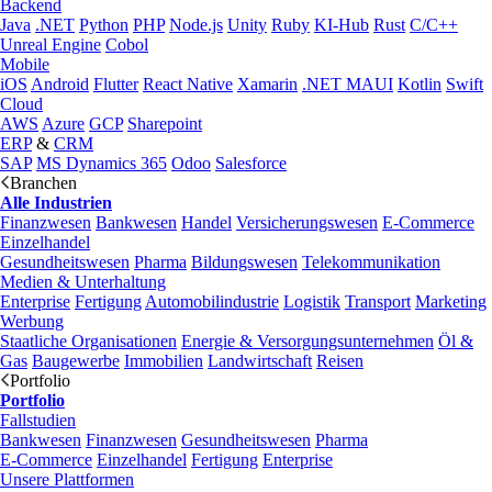
Backend
Java
.NET
Python
PHP
Node.js
Unity
Ruby
KI-Hub
Rust
C/C++
Unreal Engine
Cobol
Mobile
iOS
Android
Flutter
React Native
Xamarin
.NET MAUI
Kotlin
Swift
Cloud
AWS
Azure
GCP
Sharepoint
ERP
&
CRM
SAP
MS Dynamics 365
Odoo
Salesforce
Branchen
Alle Industrien
Finanzwesen
Bankwesen
Handel
Versicherungswesen
E-Commerce
Einzelhandel
Gesundheitswesen
Pharma
Bildungswesen
Telekommunikation
Medien & Unterhaltung
Enterprise
Fertigung
Automobilindustrie
Logistik
Transport
Marketing
Werbung
Staatliche Organisationen
Energie & Versorgungsunternehmen
Öl &
Gas
Baugewerbe
Immobilien
Landwirtschaft
Reisen
Portfolio
Portfolio
Fallstudien
Bankwesen
Finanzwesen
Gesundheitswesen
Pharma
E-Commerce
Einzelhandel
Fertigung
Enterprise
Unsere Plattformen