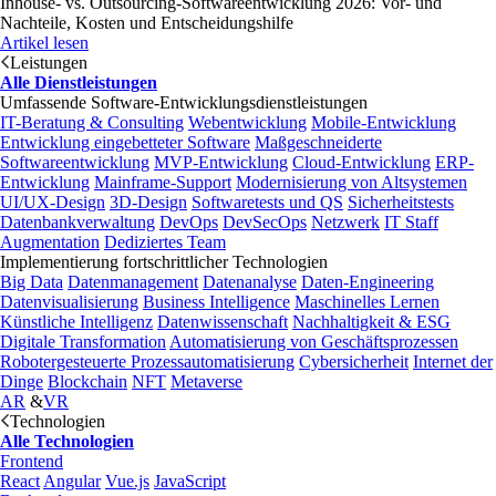
Inhouse- vs. Outsourcing-Softwareentwicklung 2026: Vor- und
Nachteile, Kosten und Entscheidungshilfe
Artikel lesen
Leistungen
Alle Dienstleistungen
Umfassende Software-Entwicklungsdienstleistungen
IT-Beratung & Consulting
Webentwicklung
Mobile-Entwicklung
Entwicklung eingebetteter Software
Maßgeschneiderte
Softwareentwicklung
MVP-Entwicklung
Cloud-Entwicklung
ERP-
Entwicklung
Mainframe-Support
Modernisierung von Altsystemen
UI/UX-Design
3D-Design
Softwaretests und QS
Sicherheitstests
Datenbankverwaltung
DevOps
DevSecOps
Netzwerk
IT Staff
Augmentation
Dediziertes Team
Implementierung fortschrittlicher Technologien
Big Data
Datenmanagement
Datenanalyse
Daten-Engineering
Datenvisualisierung
Business Intelligence
Maschinelles Lernen
Künstliche Intelligenz
Datenwissenschaft
Nachhaltigkeit & ESG
Digitale Transformation
Automatisierung von Geschäftsprozessen
Robotergesteuerte Prozessautomatisierung
Cybersicherheit
Internet der
Dinge
Blockchain
NFT
Metaverse
AR
&
VR
Technologien
Alle Technologien
Frontend
React
Angular
Vue.js
JavaScript