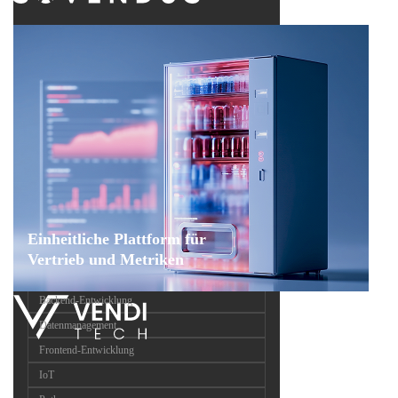
Einheitliche Plattform für
Vertrieb und Metriken
Backend-Entwicklung
Datenmanagement
Frontend-Entwicklung
IoT