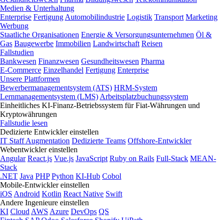
Medien & Unterhaltung
Enterprise
Fertigung
Automobilindustrie
Logistik
Transport
Marketing
Werbung
Staatliche Organisationen
Energie & Versorgungsunternehmen
Öl &
Gas
Baugewerbe
Immobilien
Landwirtschaft
Reisen
Fallstudien
Bankwesen
Finanzwesen
Gesundheitswesen
Pharma
E-Commerce
Einzelhandel
Fertigung
Enterprise
Unsere Plattformen
Bewerbermanagementsystem (ATS)
HRM-System
Lernmanagementsystem (LMS)
Arbeitsplatzbuchungssystem
Einheitliches KI-Finanz-Betriebssystem für Fiat-Währungen und
Kryptowährungen
Fallstudie lesen
Dedizierte Entwickler einstellen
IT Staff Augmentation
Dedizierte Teams
Offshore-Entwickler
Webentwickler einstellen
Angular
React.js
Vue.js
JavaScript
Ruby on Rails
Full-Stack
MEAN-
Stack
.NET
Java
PHP
Python
KI-Hub
Cobol
Mobile-Entwickler einstellen
iOS
Android
Kotlin
React Native
Swift
Andere Ingenieure einstellen
KI
Cloud
AWS
Azure
DevOps
QS