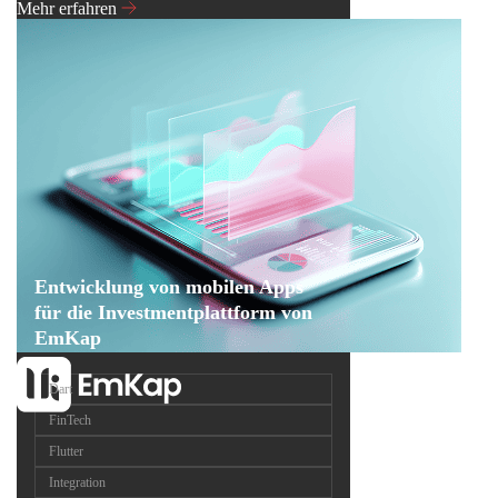
Mehr erfahren
Entwicklung von mobilen Apps
für die Investmentplattform von
EmKap
Dart
FinTech
Flutter
Integration