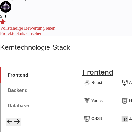
5.0
Vollständige Bewertung lesen
Projektdetails einsehen
Kerntechnologie-Stack
Frontend
Frontend
React
A
Backend
Vue.js
H
Database
CSS3
J
Cloud