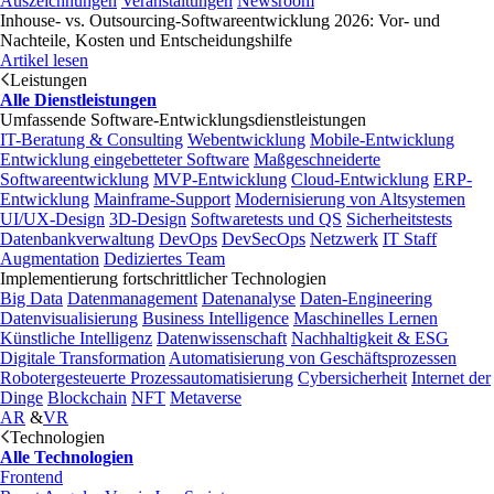
Auszeichnungen
Veranstaltungen
Newsroom
Inhouse- vs. Outsourcing-Softwareentwicklung 2026: Vor- und
Nachteile, Kosten und Entscheidungshilfe
Artikel lesen
Leistungen
Alle Dienstleistungen
Umfassende Software-Entwicklungsdienstleistungen
IT-Beratung & Consulting
Webentwicklung
Mobile-Entwicklung
Entwicklung eingebetteter Software
Maßgeschneiderte
Softwareentwicklung
MVP-Entwicklung
Cloud-Entwicklung
ERP-
Entwicklung
Mainframe-Support
Modernisierung von Altsystemen
UI/UX-Design
3D-Design
Softwaretests und QS
Sicherheitstests
Datenbankverwaltung
DevOps
DevSecOps
Netzwerk
IT Staff
Augmentation
Dediziertes Team
Implementierung fortschrittlicher Technologien
Big Data
Datenmanagement
Datenanalyse
Daten-Engineering
Datenvisualisierung
Business Intelligence
Maschinelles Lernen
Künstliche Intelligenz
Datenwissenschaft
Nachhaltigkeit & ESG
Digitale Transformation
Automatisierung von Geschäftsprozessen
Robotergesteuerte Prozessautomatisierung
Cybersicherheit
Internet der
Dinge
Blockchain
NFT
Metaverse
AR
&
VR
Technologien
Alle Technologien
Frontend