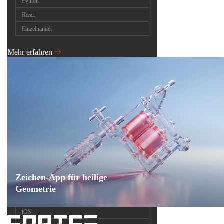
Python
React
Einzelhandel
Mehr erfahren
Zeichen-App für heilige
Geometrie
iOS