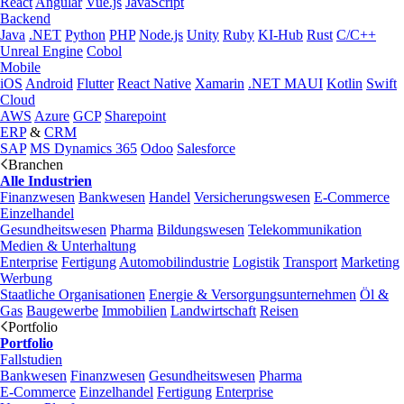
React
Angular
Vue.js
JavaScript
Backend
Java
.NET
Python
PHP
Node.js
Unity
Ruby
KI-Hub
Rust
C/C++
Unreal Engine
Cobol
Mobile
iOS
Android
Flutter
React Native
Xamarin
.NET MAUI
Kotlin
Swift
Cloud
AWS
Azure
GCP
Sharepoint
ERP
&
CRM
SAP
MS Dynamics 365
Odoo
Salesforce
Branchen
Alle Industrien
Finanzwesen
Bankwesen
Handel
Versicherungswesen
E-Commerce
Einzelhandel
Gesundheitswesen
Pharma
Bildungswesen
Telekommunikation
Medien & Unterhaltung
Enterprise
Fertigung
Automobilindustrie
Logistik
Transport
Marketing
Werbung
Staatliche Organisationen
Energie & Versorgungsunternehmen
Öl &
Gas
Baugewerbe
Immobilien
Landwirtschaft
Reisen
Portfolio
Portfolio
Fallstudien
Bankwesen
Finanzwesen
Gesundheitswesen
Pharma
E-Commerce
Einzelhandel
Fertigung
Enterprise