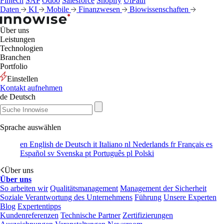
Fintech
SAP
Odoo
Salesforce
Shopify
UiPath
Daten
KI
Mobile
Finanzwesen
Biowissenschaften
Über uns
Leistungen
Technologien
Branchen
Portfolio
Einstellen
Kontakt aufnehmen
de
Deutsch
Sprache auswählen
en
English
de
Deutsch
it
Italiano
nl
Nederlands
fr
Français
es
Español
sv
Svenska
pt
Português
pl
Polski
Über uns
Über uns
So arbeiten wir
Qualitätsmanagement
Management der Sicherheit
Soziale Verantwortung des Unternehmens
Führung
Unsere Experten
Blog
Expertentipps
Kundenreferenzen
Technische Partner
Zertifizierungen