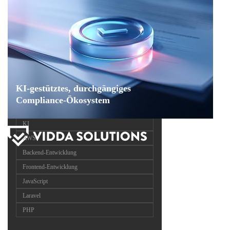
KI-gestütztes, durchgängiges
Compliance-Ökosystem
KI
AWS
Backend-Entwicklung
Frontend-Entwicklung
JavaScript
Laravel
PHP