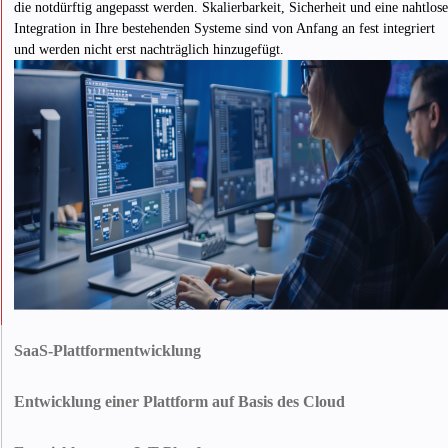
die notdürftig angepasst werden. Skalierbarkeit, Sicherheit und eine nahtlose
Integration in Ihre bestehenden Systeme sind von Anfang an fest integriert
und werden nicht erst nachträglich hinzugefügt.
SaaS-Plattformentwicklung
Innowise entwickelt SaaS-Plattformen, die sich flexibel an die Nachfrage
anpassen und neue Kunden integrieren, ohne Ihren Betriebsaufwand zu
Entwicklung einer Plattform auf Basis des Cloud
erhöhen. Holen Sie sich ein SaaS-Produkt, das Mandantenfähigkeit,
Wenn Sie Flexibilität, Ausfallsicherheit, Skalierbarkeit und operative
Benutzerverwaltung, Abonnementmodelle, Analysen und sichere
Schnelligkeit benötigen, ist eine cloudbasierte Plattform definitiv die