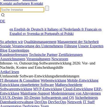
Kontakt aufnehmen
Kontakt
DE
en
English
de
Deutsch
it
Italiano
nl
Nederlands
fr
Français
es
Español
sv
Svenska
pt
Português
pl
Polski
So arbeiten wir
Qualitätsmanagement
Management der Sicherheit
Soziale Verantwortung des Unternehmens
Führung
Unsere Experten
Blog
Expertentipps
Kundenreferenzen
Technische Partner
Zertifizierungen
Auszeichnungen
Veranstaltungen
Newsroom
Inhouse- vs. Outsourcing-Softwareentwicklung 2026: Vor- und
Nachteile, Kosten und Entscheidungshilfe
Artikel lesen
Umfassende Software-Entwicklungsdienstleistungen
IT-Beratung & Consulting
Webentwicklung
Mobile-Entwicklung
Entwicklung eingebetteter Software
Maßgeschneiderte
Softwareentwicklung
MVP-Entwicklung
Cloud-Entwicklung
ERP-
Entwicklung
Mainframe-Support
Modernisierung von Altsystemen
UI/UX-Design
3D-Design
Softwaretests und QS
Sicherheitstests
Datenbankverwaltung
DevOps
DevSecOps
Netzwerk
IT Staff
Augmentation
Dediziertes Team