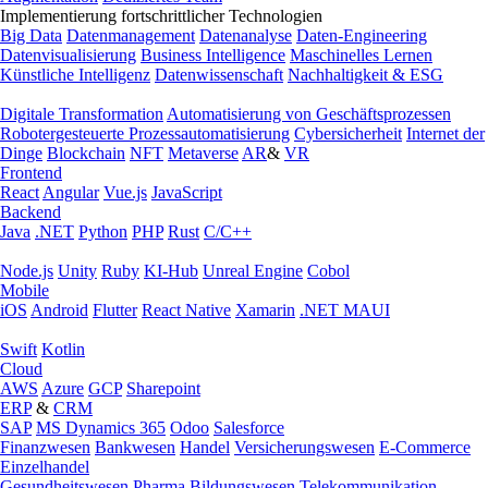
Implementierung fortschrittlicher Technologien
Big Data
Datenmanagement
Datenanalyse
Daten-Engineering
Datenvisualisierung
Business Intelligence
Maschinelles Lernen
Künstliche Intelligenz
Datenwissenschaft
Nachhaltigkeit & ESG
Digitale Transformation
Automatisierung von Geschäftsprozessen
Robotergesteuerte Prozessautomatisierung
Cybersicherheit
Internet der
Dinge
Blockchain
NFT
Metaverse
AR
&
VR
Frontend
React
Angular
Vue.js
JavaScript
Backend
Java
.NET
Python
PHP
Rust
C/C++
Node.js
Unity
Ruby
KI-Hub
Unreal Engine
Cobol
Mobile
iOS
Android
Flutter
React Native
Xamarin
.NET MAUI
Swift
Kotlin
Cloud
AWS
Azure
GCP
Sharepoint
ERP
&
CRM
SAP
MS Dynamics 365
Odoo
Salesforce
Finanzwesen
Bankwesen
Handel
Versicherungswesen
E-Commerce
Einzelhandel
Gesundheitswesen
Pharma
Bildungswesen
Telekommunikation