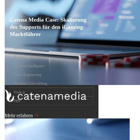
Catena Media Case: Skalierung
des Supports für den iGaming-
Marktführer
AWS
Backend-Entwicklung
Business Intelligence
Daten-Engineering
Frontend-Entwicklung
Node.js
PHP
Mehr erfahren