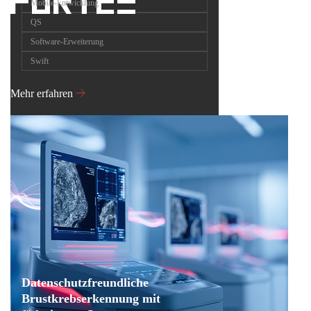
Mobile-Entwicklung
QS
Software-Erweiterung
Swift
Mehr erfahren
Datenschutzfreundliche
Brustkrebserkennung mit