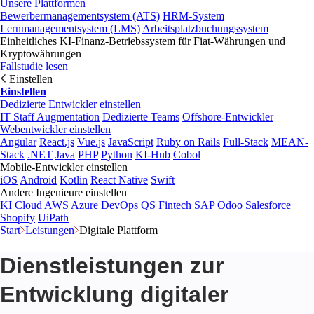
Unsere Plattformen
Bewerbermanagementsystem (ATS)
HRM-System
Lernmanagementsystem (LMS)
Arbeitsplatzbuchungssystem
Einheitliches KI-Finanz-Betriebssystem für Fiat-Währungen und
Kryptowährungen
Fallstudie lesen
Einstellen
Einstellen
Dedizierte Entwickler einstellen
IT Staff Augmentation
Dedizierte Teams
Offshore-Entwickler
Webentwickler einstellen
Angular
React.js
Vue.js
JavaScript
Ruby on Rails
Full-Stack
MEAN-
Stack
.NET
Java
PHP
Python
KI-Hub
Cobol
Mobile-Entwickler einstellen
iOS
Android
Kotlin
React Native
Swift
Andere Ingenieure einstellen
KI
Cloud
AWS
Azure
DevOps
QS
Fintech
SAP
Odoo
Salesforce
Shopify
UiPath
Start
Leistungen
Digitale Plattform
Dienstleistungen zur
Entwicklung digitaler