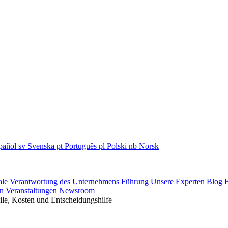
pañol
sv
Svenska
pt
Português
pl
Polski
nb
Norsk
ale Verantwortung des Unternehmens
Führung
Unsere Experten
Blog
E
n
Veranstaltungen
Newsroom
le, Kosten und Entscheidungshilfe