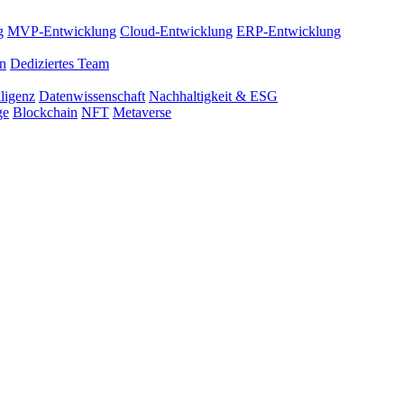
g
MVP-Entwicklung
Cloud-Entwicklung
ERP-Entwicklung
on
Dediziertes Team
lligenz
Datenwissenschaft
Nachhaltigkeit & ESG
ge
Blockchain
NFT
Metaverse