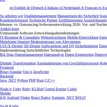
en
English
de
Deutsch
it
Italiano
nl
Nederlands
fr
Français
es
Es
So arbeiten wir
Qualitätsmanagement
Management der Sicherheit
Sozi
Kundenreferenzen
Technische Partner
Zertifizierungen
Auszeichnunge
Inhouse- vs. Outsourcing-Softwareentwicklung 2026: Vor- und Nachtei
Artikel lesen
Umfassende Software-Entwicklungsdienstleistungen
IT-Beratung & Consulting
Webentwicklung
Mobile-Entwicklung
Entw
Mainframe-Support
Modernisierung von Altsystemen
UI/UX-Design
3D-Design
Softwaretests und QS
Sicherheitstests
Date
Implementierung fortschrittlicher Technologien
Big Data
Datenmanagement
Datenanalyse
Daten-Engineering
Datenvi
Digitale Transformation
Automatisierung von Geschäftsprozessen
Robo
Frontend
React
Angular
Vue.js
JavaScript
Backend
Java
.NET
Python
PHP
Rust
C/C++
Node.js
Unity
Ruby
KI-Hub
Unreal Engine
Cobol
Mobile
iOS
Android
Flutter
React Native
Xamarin
.NET MAUI
Swift
Kotlin