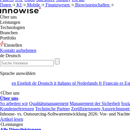
Daten
KI
Mobile
Finanzwesen
Biowissenschaften
Über uns
Leistungen
Technologien
Branchen
Portfolio
Einstellen
Kontakt aufnehmen
de
Deutsch
Sprache auswählen
en
English
de
Deutsch
it
Italiano
nl
Nederlands
fr
Français
es
Es
Über uns
Über uns
So arbeiten wir
Qualitätsmanagement
Management der Sicherheit
Sozi
Kundenreferenzen
Technische Partner
Zertifizierungen
Auszeichnunge
Inhouse- vs. Outsourcing-Softwareentwicklung 2026: Vor- und Nachtei
Artikel lesen
Leistungen
Alle Dienstleistungen