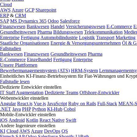
Cloud
AWS
Azure
GCP
Sharepoint
ERP
&
CRM
SAP
MS Dynamics 365
Odoo
Salesforce
Finanzwesen
Bankwesen
Handel
Versicherungswesen
E-Commerce
E
Gesundheitswesen
Pharma
Bildungswesen
Telekommunikation
Medie
Enterprise
Fertigung
Automobilindustrie
Logistik
Transport
Marketing
Staatliche Organisationen
Energie & Versorgungsunternehmen
Öl & G
Fallstudien
Bankwesen
Finanzwesen
Gesundheitswesen
Pharma
E-Commerce
Einzelhandel
Fertigung
Enterprise
Unsere Plattformen
Bewerbermanagementsystem (ATS)
HRM-System
Lernmanagementsy
Einheitliches KI-Finanz-Betriebssystem für Fiat-Währungen und Kry
Fallstudie lesen
Dedizierte Entwickler einstellen
IT Staff Augmentation
Dedizierte Teams
Offshore-Entwickler
Webentwickler einstellen
Angular
React.js
Vue.js
JavaScript
Ruby on Rails
Full-Stack
MEAN-S
.NET
Java
PHP
Python
KI-Hub
Cobol
Mobile-Entwickler einstellen
iOS
Android
Kotlin
React Native
Swift
Andere Ingenieure einstellen
KI
Cloud
AWS
Azure
DevOps
QS
Fintech
SAP
Odoo
Salesforce
Shopify
UiPath