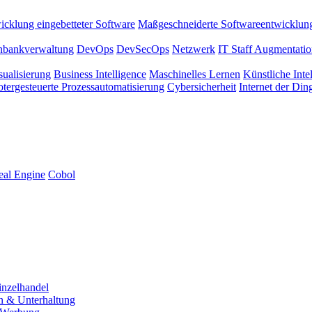
icklung eingebetteter Software
Maßgeschneiderte Softwareentwicklun
nbankverwaltung
DevOps
DevSecOps
Netzwerk
IT Staff Augmentati
sualisierung
Business Intelligence
Maschinelles Lernen
Künstliche Inte
tergesteuerte Prozessautomatisierung
Cybersicherheit
Internet der Din
eal Engine
Cobol
inzelhandel
n & Unterhaltung