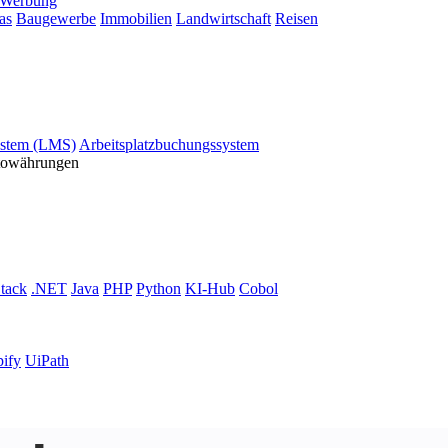
Werbung
as
Baugewerbe
Immobilien
Landwirtschaft
Reisen
stem (LMS)
Arbeitsplatzbuchungssystem
ptowährungen
tack
.NET
Java
PHP
Python
KI-Hub
Cobol
ify
UiPath