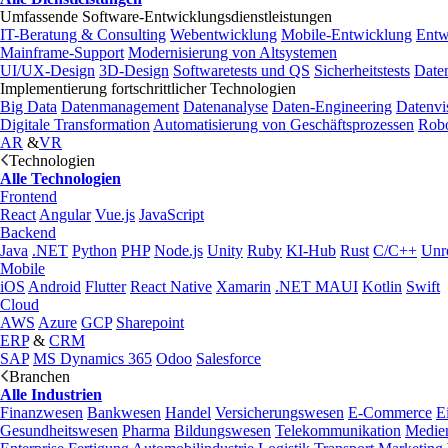
Umfassende Software-Entwicklungsdienstleistungen
IT-Beratung & Consulting
Webentwicklung
Mobile-Entwicklung
Entw
Mainframe-Support
Modernisierung von Altsystemen
UI/UX-Design
3D-Design
Softwaretests und QS
Sicherheitstests
Date
Implementierung fortschrittlicher Technologien
Big Data
Datenmanagement
Datenanalyse
Daten-Engineering
Datenvi
Digitale Transformation
Automatisierung von Geschäftsprozessen
Robo
AR
&
VR
Technologien
Alle Technologien
Frontend
React
Angular
Vue.js
JavaScript
Backend
Java
.NET
Python
PHP
Node.js
Unity
Ruby
KI-Hub
Rust
C/C++
Unr
Mobile
iOS
Android
Flutter
React Native
Xamarin
.NET MAUI
Kotlin
Swift
Cloud
AWS
Azure
GCP
Sharepoint
ERP
&
CRM
SAP
MS Dynamics 365
Odoo
Salesforce
Branchen
Alle Industrien
Finanzwesen
Bankwesen
Handel
Versicherungswesen
E-Commerce
E
Gesundheitswesen
Pharma
Bildungswesen
Telekommunikation
Medie