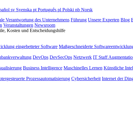
pañol
sv
Svenska
pt
Português
pl
Polski
nb
Norsk
ale Verantwortung des Unternehmens
Führung
Unsere Experten
Blog
E
n
Veranstaltungen
Newsroom
le, Kosten und Entscheidungshilfe
icklung eingebetteter Software
Maßgeschneiderte Softwareentwicklun
nbankverwaltung
DevOps
DevSecOps
Netzwerk
IT Staff Augmentati
sualisierung
Business Intelligence
Maschinelles Lernen
Künstliche Inte
tergesteuerte Prozessautomatisierung
Cybersicherheit
Internet der Din