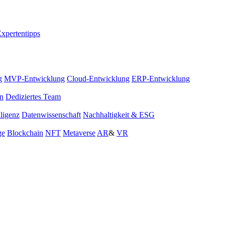
xpertentipps
g
MVP-Entwicklung
Cloud-Entwicklung
ERP-Entwicklung
on
Dediziertes Team
lligenz
Datenwissenschaft
Nachhaltigkeit & ESG
ge
Blockchain
NFT
Metaverse
AR
&
VR