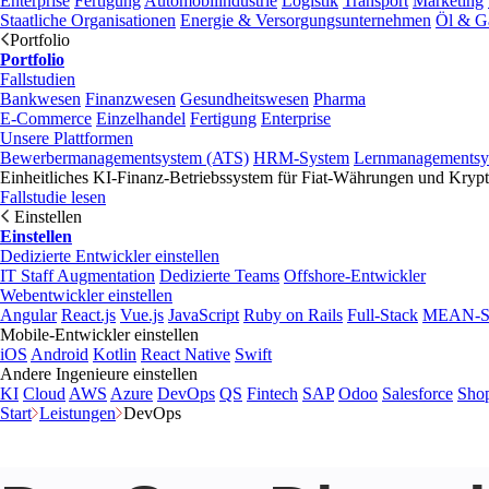
Enterprise
Fertigung
Automobilindustrie
Logistik
Transport
Marketing
Staatliche Organisationen
Energie & Versorgungsunternehmen
Öl & G
Portfolio
Portfolio
Fallstudien
Bankwesen
Finanzwesen
Gesundheitswesen
Pharma
E-Commerce
Einzelhandel
Fertigung
Enterprise
Unsere Plattformen
Bewerbermanagementsystem (ATS)
HRM-System
Lernmanagementsy
Einheitliches KI-Finanz-Betriebssystem für Fiat-Währungen und Kry
Fallstudie lesen
Einstellen
Einstellen
Dedizierte Entwickler einstellen
IT Staff Augmentation
Dedizierte Teams
Offshore-Entwickler
Webentwickler einstellen
Angular
React.js
Vue.js
JavaScript
Ruby on Rails
Full-Stack
MEAN-S
Mobile-Entwickler einstellen
iOS
Android
Kotlin
React Native
Swift
Andere Ingenieure einstellen
KI
Cloud
AWS
Azure
DevOps
QS
Fintech
SAP
Odoo
Salesforce
Shop
Start
Leistungen
DevOps