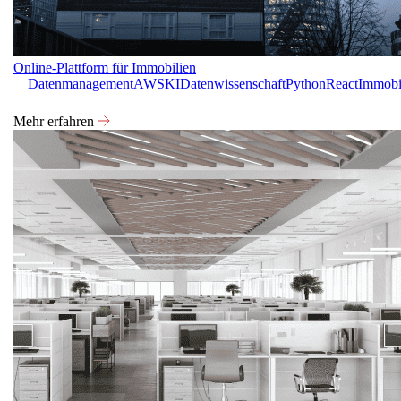
Online-Plattform für Immobilien
Datenmanagement
AWS
KI
Datenwissenschaft
Python
React
Immobi
Mehr erfahren