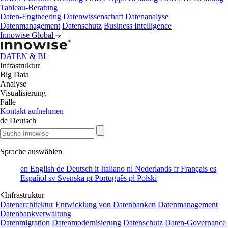
Tableau-Beratung
Daten-Engineering
Datenwissenschaft
Datenanalyse
Datenmanagement
Datenschutz
Business Intelligence
Innowise Global
DATEN & BI
Infrastruktur
Big Data
Analyse
Visualisierung
Fälle
Kontakt aufnehmen
de
Deutsch
Sprache auswählen
en
English
de
Deutsch
it
Italiano
nl
Nederlands
fr
Français
es
Español
sv
Svenska
pt
Português
pl
Polski
Infrastruktur
Datenarchitektur
Entwicklung von Datenbanken
Datenmanagement
Datenbankverwaltung
Datenmigration
Datenmodernisierung
Datenschutz
Daten-Governance