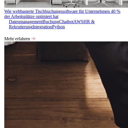
Wie webbasierte Tischbuchungssoftware für Unternehmen 40 %
der Arbeitsplätze optimiert hat
Datenmanagement
Buchung
Chatbot
AWS
HR &
Rekrutierung
Integration
Python
Mehr erfahren