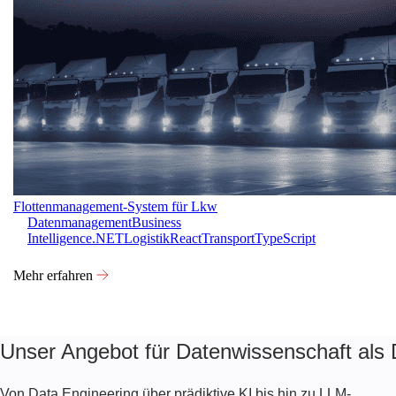
Flottenmanagement-System für Lkw
Datenmanagement
Business
Intelligence
.NET
Logistik
React
Transport
TypeScript
Mehr erfahren
Unser Angebot für Datenwissenschaft als D
Von Data Engineering über prädiktive KI bis hin zu LLM-