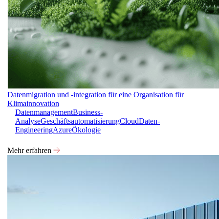
Datenmigration und -integration für eine Organisation für
Klimainnovation
Datenmanagement
Business-
Analyse
Geschäftsautomatisierung
Cloud
Daten-
Engineering
Azure
Ökologie
Mehr erfahren