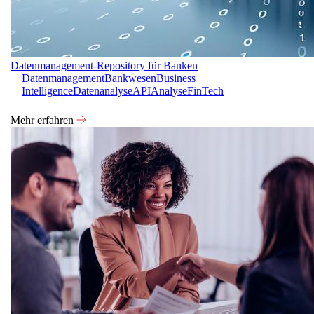
Datenmanagement-Repository für Banken
Datenmanagement
Bankwesen
Business
Intelligence
Datenanalyse
API
Analyse
FinTech
Mehr erfahren