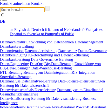
Kontakt aufnehmen
Kontakt
DE
en
English
de
Deutsch
it
Italiano
nl
Nederlands
fr
Français
es
Español
sv
Svenska
pt
Português
pl
Polski
Datenarchitektur
Entwicklung von Datenbanken
Datenmanagement
Datenbankverwaltung
Datenmigration
Datenmodernisierung
Datenschutz
Daten-Governance
Datenbereinigung
KI-Beschriftung und Datenetikettierung
Datenbankberatung
Data-Governance-Beratung
Daten-Engineering
DataOps
Big-Data-Beratung
Entwicklung von
Big-Data-Lösungen
Data-Warehouse-Beratung
ETL-Beratung
Beratung zur Datenintegration
IRIS-Integration
Snowflake-Beratung
Datenanalyse
Datenanalyse-Beratung
Data-Science-Dienstleistungen
Beratung für Datenwissenschaft
Datenwissenschaft als Dienstleistung
Datenanalyse im Einzelhandel
Gesundheitsdatenanalyse
Datenvisualisierung
Beratung für Datenvisualisierung
Business
Intelligence
Power-Platform-Beratung
Power-Apps-Beratung
Power-BI-Beratung