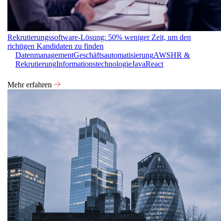
Rekrutierungssoftware-Lösung: 50% weniger Zeit, um den
richtigen Kandidaten zu finden
Datenmanagement
Geschäftsautomatisierung
AWS
HR &
Rekrutierung
Informationstechnologie
Java
React
Mehr erfahren