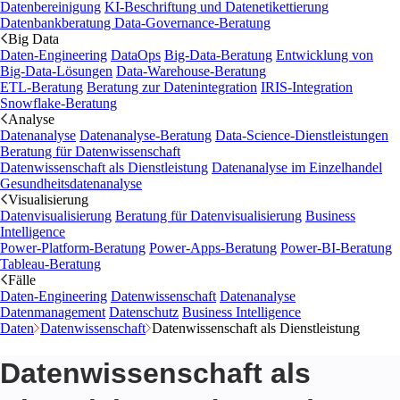
Datenbereinigung
KI-Beschriftung und Datenetikettierung
Datenbankberatung
Data-Governance-Beratung
Big Data
Daten-Engineering
DataOps
Big-Data-Beratung
Entwicklung von
Big-Data-Lösungen
Data-Warehouse-Beratung
ETL-Beratung
Beratung zur Datenintegration
IRIS-Integration
Snowflake-Beratung
Analyse
Datenanalyse
Datenanalyse-Beratung
Data-Science-Dienstleistungen
Beratung für Datenwissenschaft
Datenwissenschaft als Dienstleistung
Datenanalyse im Einzelhandel
Gesundheitsdatenanalyse
Visualisierung
Datenvisualisierung
Beratung für Datenvisualisierung
Business
Intelligence
Power-Platform-Beratung
Power-Apps-Beratung
Power-BI-Beratung
Tableau-Beratung
Fälle
Daten-Engineering
Datenwissenschaft
Datenanalyse
Datenmanagement
Datenschutz
Business Intelligence
Daten
Datenwissenschaft
Datenwissenschaft als Dienstleistung
Datenwissenschaft als