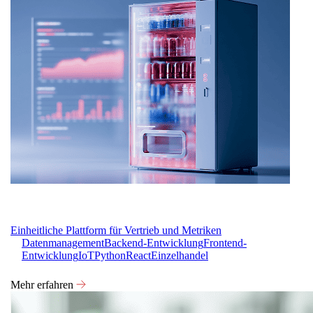
Einheitliche Plattform für Vertrieb und Metriken
Datenmanagement
Backend-Entwicklung
Frontend-
Entwicklung
IoT
Python
React
Einzelhandel
Mehr erfahren