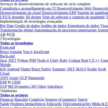
Serviços de desenvolvimento de software de ciclo completo
Consultoria e aconselhamento em TI
Desenvolvimento Web
Desenvol
Desenvolvimento da cloud
Desenvolvimento ERP
Suporte de mainfra
UI/UX desenho
3D design
Teste de software e controlo de qualidade
T
Implementação de tecnologias avançadas
Big Data
Gestão de dados
Análise de dados
Engenharia de dados
Visu
Transformação digital
Automatização de processos empresariais
Automa
AR
&
VR
Tecnologias
Todas as tecnologias
Front-end
React
Angular
Vue.js
JavaScript
Back-end
Java
.NET
Python
PHP
Node.js
Unity
Ruby
Golang
Rust
C/C++
Unre
Mobile
iOS
Android
Flutter
React Native
Xamarin
.NET MAUI
Kotlin
Swift
Cloud
AWS
Azure
GCP
Sharepoint
ERP
&
CRM
SAP
MS Dynamics 365
Odoo
Salesforce
Indústrias
Todos os sectores
Finanças
Bancário
Comércio
Seguros
eCommerce
Varejo
Saúde
Produtos farmacêuticos
Educação
Telecomunicações
Mídia & E