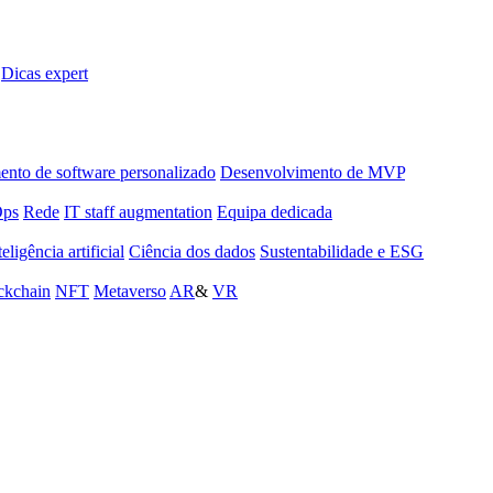
Dicas expert
nto de software personalizado
Desenvolvimento de MVP
Ops
Rede
IT staff augmentation
Equipa dedicada
teligência artificial
Ciência dos dados
Sustentabilidade e ESG
ckchain
NFT
Metaverso
AR
&
VR