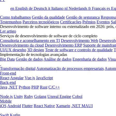
en
English
de
Deutsch
it
Italiano
nl
Nederlands
fr
Français
es
Es
Como trabalhamos
Gestão da qualidade
Gestão de segurança
Responsa
Testemunhos
Parceiros tecnológicos
Certificações
Prémios
Eventos
Sa
Desenvolvimento de software interno ou externalizado em 2026: prós, 
Ler artigo
Serviços de desenvolvimento de software de ciclo completo
Consultoria e aconselhamento em TI
Desenvolvimento Web
Desenvol
Desenvolvimento da cloud
Desenvolvimento ERP
Suporte de mainfra
UI/UX desenho
3D design
Teste de software e controlo de qualidade
T
Implementação de tecnologias avançadas
Big Data
Gestão de dados
Análise de dados
Engenharia de dados
Visu
Transformação digital
Automatização de processos empresariais
Automa
Front-end
React
Angular
Vue.js
JavaScript
Back-end
Java
.NET
Python
PHP
Rust
C/C++
Node.js
Unity
Ruby
Golang
Unreal Engine
Cobol
Mobile
iOS
Android
Flutter
React Native
Xamarin
.NET MAUI
Swift
Kotlin