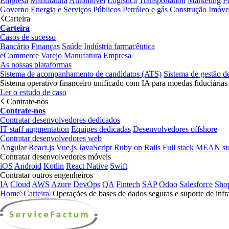
Empresa
Manufatura
Automóvel
Logística
Transportation
Marketing
P
Governo
Energia e Serviços Públicos
Petróleo e gás
Construção
Imóve
Carteira
Carteira
Casos de sucesso
Bancário
Finanças
Saúde
Indústria farmacêutica
eCommerce
Varejo
Manufatura
Empresa
As nossas plataformas
Sistema de acompanhamento de candidatos (ATS)
Sistema de gestão d
Sistema operativo financeiro unificado com IA para moedas fiduciárias
Ler o estudo de caso
Contrate-nos
Contrate-nos
Contratar desenvolvedores dedicados
IT staff augmentation
Equipes dedicadas
Desenvolvedores offshore
Contratar desenvolvedores web
Angular
React.js
Vue.js
JavaScript
Ruby on Rails
Full stack
MEAN st
Contratar desenvolvedores móveis
iOS
Android
Kotlin
React Native
Swift
Contratar outros engenheiros
IA
Cloud
AWS
Azure
DevOps
QA
Fintech
SAP
Odoo
Salesforce
Sho
Home
Carteira
Operações de bases de dados seguras e suporte de infr