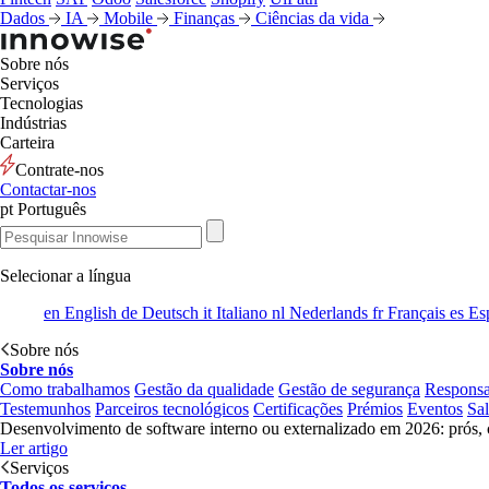
Dados
IA
Mobile
Finanças
Ciências da vida
Sobre nós
Serviços
Tecnologias
Indústrias
Carteira
Contrate-nos
Contactar-nos
pt
Português
Selecionar a língua
en
English
de
Deutsch
it
Italiano
nl
Nederlands
fr
Français
es
Es
Sobre nós
Sobre nós
Como trabalhamos
Gestão da qualidade
Gestão de segurança
Responsa
Testemunhos
Parceiros tecnológicos
Certificações
Prémios
Eventos
Sa
Desenvolvimento de software interno ou externalizado em 2026: prós, 
Ler artigo
Serviços
Todos os serviços