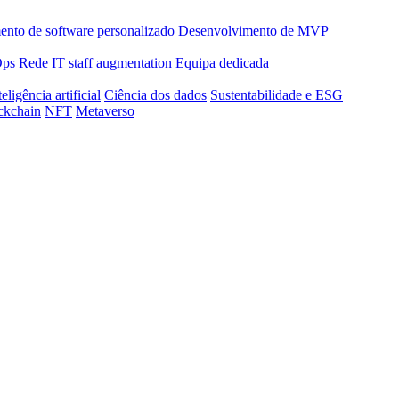
nto de software personalizado
Desenvolvimento de MVP
Ops
Rede
IT staff augmentation
Equipa dedicada
teligência artificial
Ciência dos dados
Sustentabilidade e ESG
ckchain
NFT
Metaverso