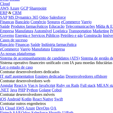
Cloud
AWS
Azure
GCP
Sharepoint
ERP
&
CRM
SAP
MS Dynamics 365
Odoo
Salesforce
Finanças
Bancário
Comércio
Seguros
eCommerce
Varejo
Saúde
Produtos farmacêuticos
Educação
Telecomunicações
Mídia & E
Empresa
Manufatura
Automóvel
Logística
Transportation
Marketing
P
Governo
Energia e Serviços Públicos
Petróleo e gás
Construção
Imóve
Casos de sucesso
Bancário
Finanças
Saúde
Indústria farmacêutica
eCommerce
Varejo
Manufatura
Empresa
As nossas plataformas
Sistema de acompanhamento de candidatos (ATS)
Sistema de gestão d
Sistema operativo financeiro unificado com IA para moedas fiduciárias
Ler o estudo de caso
Contratar desenvolvedores dedicados
IT staff augmentation
Equipes dedicadas
Desenvolvedores offshore
Contratar desenvolvedores web
Angular
React.js
Vue.js
JavaScript
Ruby on Rails
Full stack
MEAN st
.NET
Java
PHP
Python
Golang
Cobol
Contratar desenvolvedores móveis
iOS
Android
Kotlin
React Native
Swift
Contratar outros engenheiros
IA
Cloud
AWS
Azure
DevOps
QA
Fintech
SAP
Odoo
Salesforce
Shopify
UiPath