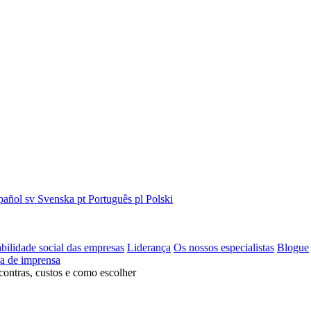
pañol
sv
Svenska
pt
Português
pl
Polski
bilidade social das empresas
Liderança
Os nossos especialistas
Blogue
la de imprensa
contras, custos e como escolher