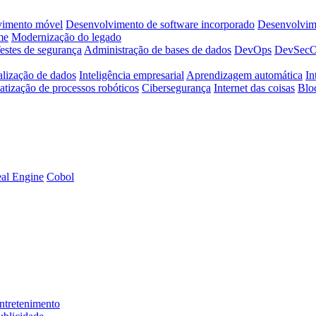
vimento móvel
Desenvolvimento de software incorporado
Desenvolvime
me
Modernização do legado
estes de segurança
Administração de bases de dados
DevOps
DevSec
alização de dados
Inteligência empresarial
Aprendizagem automática
In
tização de processos robóticos
Cibersegurança
Internet das coisas
Blo
al Engine
Cobol
ntretenimento