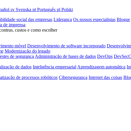
pañol
sv
Svenska
pt
Português
pl
Polski
bilidade social das empresas
Liderança
Os nossos especialistas
Blogue
la de imprensa
contras, custos e como escolher
vimento móvel
Desenvolvimento de software incorporado
Desenvolvime
me
Modernização do legado
estes de segurança
Administração de bases de dados
DevOps
DevSec
alização de dados
Inteligência empresarial
Aprendizagem automática
In
tização de processos robóticos
Cibersegurança
Internet das coisas
Blo