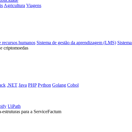
ublicidade
is
Agricultura
Viagens
e recursos humanos
Sistema de gestão da aprendizagem (LMS)
Sistema
 e criptomoedas
ack
.NET
Java
PHP
Python
Golang
Cobol
pify
UiPath
a-estruturas para a ServiceFactum