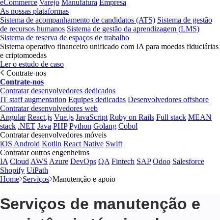
eCommerce
Varejo
Manufatura
Empresa
As nossas plataformas
Sistema de acompanhamento de candidatos (ATS)
Sistema de gestão
de recursos humanos
Sistema de gestão da aprendizagem (LMS)
Sistema de reserva de espaços de trabalho
Sistema operativo financeiro unificado com IA para moedas fiduciárias
e criptomoedas
Ler o estudo de caso
Contrate-nos
Contrate-nos
Contratar desenvolvedores dedicados
IT staff augmentation
Equipes dedicadas
Desenvolvedores offshore
Contratar desenvolvedores web
Angular
React.js
Vue.js
JavaScript
Ruby on Rails
Full stack
MEAN
stack
.NET
Java
PHP
Python
Golang
Cobol
Contratar desenvolvedores móveis
iOS
Android
Kotlin
React Native
Swift
Contratar outros engenheiros
IA
Cloud
AWS
Azure
DevOps
QA
Fintech
SAP
Odoo
Salesforce
Shopify
UiPath
Home
Serviços
Manutenção e apoio
Serviços de manutenção e