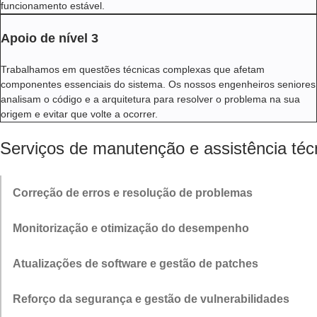
funcionamento estável.
Apoio de nível 3
Trabalhamos em questões técnicas complexas que afetam
componentes essenciais do sistema. Os nossos engenheiros seniores
analisam o código e a arquitetura para resolver o problema na sua
origem e evitar que volte a ocorrer.
Serviços de manutenção e assistência téc
Correção de erros e resolução de problemas
Investigamos os problemas comunicados, reproduzimo-los sempre
Monitorização e otimização do desempenho
que possível e identificamos a causa principal no código ou na
configuração. As correções são aplicadas com cuidado para evitar
A nossa equipa monitoriza continuamente o estado do sistema, os
Atualizações de software e gestão de patches
efeitos secundários e garantir que os mesmos problemas não
tempos de resposta e a utilização dos recursos. Quando detetamos
voltem a ocorrer.
lentidões ou comportamentos irregulares, ajustamos a
No âmbito dos nossos serviços de manutenção de software,
Reforço da segurança e gestão de vulnerabilidades
infraestrutura, as consultas ou os percursos de código para manter
planeamos e aplicamos atualizações a frameworks, bibliotecas e