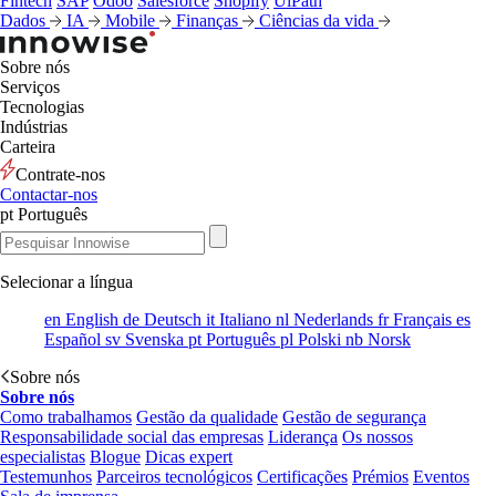
Fintech
SAP
Odoo
Salesforce
Shopify
UiPath
Dados
IA
Mobile
Finanças
Ciências da vida
Sobre nós
Serviços
Tecnologias
Indústrias
Carteira
Contrate-nos
Contactar-nos
pt
Português
Selecionar a língua
en
English
de
Deutsch
it
Italiano
nl
Nederlands
fr
Français
es
Español
sv
Svenska
pt
Português
pl
Polski
nb
Norsk
Sobre nós
Sobre nós
Como trabalhamos
Gestão da qualidade
Gestão de segurança
Responsabilidade social das empresas
Liderança
Os nossos
especialistas
Blogue
Dicas expert
Testemunhos
Parceiros tecnológicos
Certificações
Prémios
Eventos