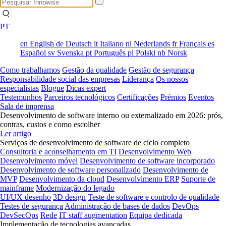
PT
en
English
de
Deutsch
it
Italiano
nl
Nederlands
fr
Français
es
Español
sv
Svenska
pt
Português
pl
Polski
nb
Norsk
Como trabalhamos
Gestão da qualidade
Gestão de segurança
Responsabilidade social das empresas
Liderança
Os nossos
especialistas
Blogue
Dicas expert
Testemunhos
Parceiros tecnológicos
Certificações
Prémios
Eventos
Sala de imprensa
Desenvolvimento de software interno ou externalizado em 2026: prós,
contras, custos e como escolher
Ler artigo
Serviços de desenvolvimento de software de ciclo completo
Consultoria e aconselhamento em TI
Desenvolvimento Web
Desenvolvimento móvel
Desenvolvimento de software incorporado
Desenvolvimento de software personalizado
Desenvolvimento de
MVP
Desenvolvimento da cloud
Desenvolvimento ERP
Suporte de
mainframe
Modernização do legado
UI/UX desenho
3D design
Teste de software e controlo de qualidade
Testes de segurança
Administração de bases de dados
DevOps
DevSecOps
Rede
IT staff augmentation
Equipa dedicada
Implementação de tecnologias avançadas