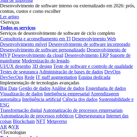
Sala de imprensa
Desenvolvimento de software interno ou externalizado em 2026: prós,
contras, custos e como escolher
Ler artigo
Serviços
Todos os serviços
Serviços de desenvolvimento de software de ciclo completo
Consultoria e aconselhamento em TI
Desenvolvimento Web
Desenvolvimento móvel
Desenvolvimento de software incorporado
Desenvolvimento de software personalizado
Desenvolvimento de
MVP
Desenvolvimento da cloud
Desenvolvimento ERP
Suporte de
mainframe
Modernização do legado
UI/UX desenho
3D design
Teste de software e controlo de qualidade
Testes de segurança
Administração de bases de dados
DevOps
DevSecOps
Rede
IT staff augmentation
Equipa dedicada
Implementação de tecnologias avançadas
Big Data
Gestão de dados
Análise de dados
Engenharia de dados
Visualização de dados
Inteligência empresarial
Aprendizagem
automática
Inteligência artificial
Ciência dos dados
Sustentabilidade e
ESG
Transformação digital
Automatização de processos empresariais
Automatização de processos robóticos
Cibersegurança
Internet das
coisas
Blockchain
NFT
Metaverso
AR
&
VR
Tecnologias