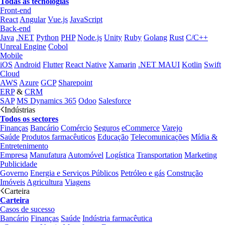
Todas as tecnologias
Front-end
React
Angular
Vue.js
JavaScript
Back-end
Java
.NET
Python
PHP
Node.js
Unity
Ruby
Golang
Rust
C/C++
Unreal Engine
Cobol
Mobile
iOS
Android
Flutter
React Native
Xamarin
.NET MAUI
Kotlin
Swift
Cloud
AWS
Azure
GCP
Sharepoint
ERP
&
CRM
SAP
MS Dynamics 365
Odoo
Salesforce
Indústrias
Todos os sectores
Finanças
Bancário
Comércio
Seguros
eCommerce
Varejo
Saúde
Produtos farmacêuticos
Educação
Telecomunicações
Mídia &
Entretenimento
Empresa
Manufatura
Automóvel
Logística
Transportation
Marketing
Publicidade
Governo
Energia e Serviços Públicos
Petróleo e gás
Construção
Imóveis
Agricultura
Viagens
Carteira
Carteira
Casos de sucesso
Bancário
Finanças
Saúde
Indústria farmacêutica