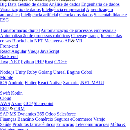
Big Data
Gestão de dados
Análise de dados
Engenharia de dados
Visualização de dados
Inteligência empresarial
Aprendizagem
automática
Inteligência artificial
Ciência dos dados
Sustentabilidade e
ESG
Transformação digital
Automatização de processos empresariais
Automatização de processos robóticos
Cibersegurança
Internet das
coisas
Blockchain
NFT
Metaverso
AR
&
VR
Front-end
React
Angular
Vue.js
JavaScript
Back-end
Java
.NET
Python
PHP
Rust
C/C++
Node.js
Unity
Ruby
Golang
Unreal Engine
Cobol
Mobile
iOS
Android
Flutter
React Native
Xamarin
.NET MAUI
Swift
Kotlin
Cloud
AWS
Azure
GCP
Sharepoint
ERP
&
CRM
SAP
MS Dynamics 365
Odoo
Salesforce
Finanças
Bancário
Comércio
Seguros
eCommerce
Varejo
Saúde
Produtos farmacêuticos
Educação
Telecomunicações
Mídia &
Entretenimento