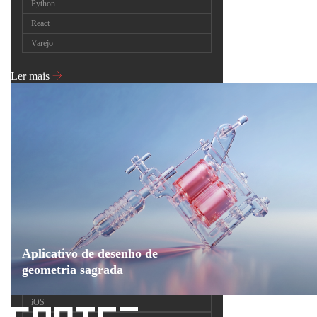
Python
React
Varejo
Ler mais
Aplicativo de desenho de
geometria sagrada
iOS