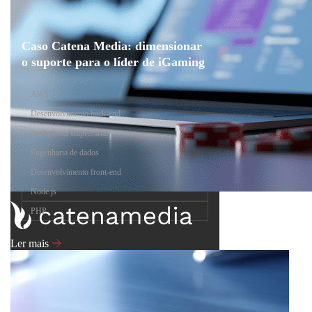
Caso Catena Media: dimensionar
o suporte para o líder de iGaming
AWS
Desenvolvimento back-end
Inteligência empresarial
Engenharia de dados
Desenvolvimento front-end
Node.js
PHP
Ler mais