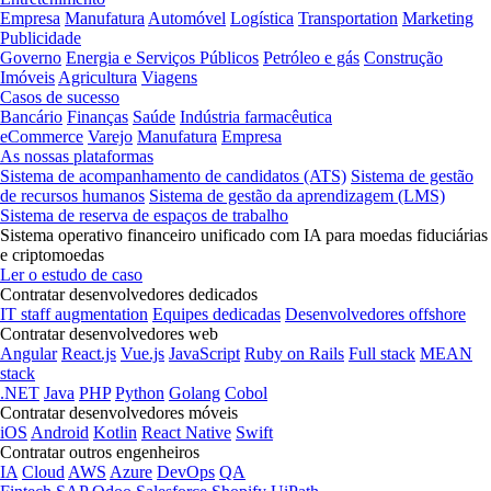
Empresa
Manufatura
Automóvel
Logística
Transportation
Marketing
Publicidade
Governo
Energia e Serviços Públicos
Petróleo e gás
Construção
Imóveis
Agricultura
Viagens
Casos de sucesso
Bancário
Finanças
Saúde
Indústria farmacêutica
eCommerce
Varejo
Manufatura
Empresa
As nossas plataformas
Sistema de acompanhamento de candidatos (ATS)
Sistema de gestão
de recursos humanos
Sistema de gestão da aprendizagem (LMS)
Sistema de reserva de espaços de trabalho
Sistema operativo financeiro unificado com IA para moedas fiduciárias
e criptomoedas
Ler o estudo de caso
Contratar desenvolvedores dedicados
IT staff augmentation
Equipes dedicadas
Desenvolvedores offshore
Contratar desenvolvedores web
Angular
React.js
Vue.js
JavaScript
Ruby on Rails
Full stack
MEAN
stack
.NET
Java
PHP
Python
Golang
Cobol
Contratar desenvolvedores móveis
iOS
Android
Kotlin
React Native
Swift
Contratar outros engenheiros
IA
Cloud
AWS
Azure
DevOps
QA