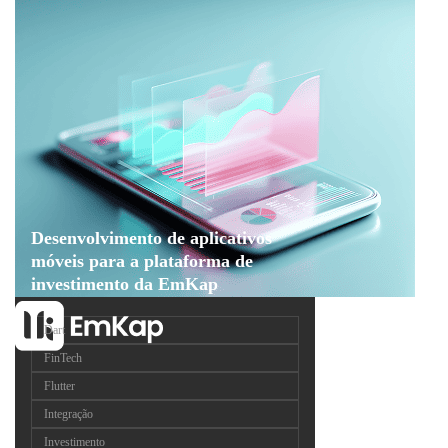
Desenvolvimento de aplicativos
móveis para a plataforma de
investimento da EmKap
Dart
FinTech
Flutter
Integração
Investimento