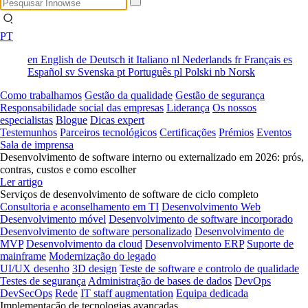
PT
en
English
de
Deutsch
it
Italiano
nl
Nederlands
fr
Français
es
Español
sv
Svenska
pt
Português
pl
Polski
nb
Norsk
Como trabalhamos
Gestão da qualidade
Gestão de segurança
Responsabilidade social das empresas
Liderança
Os nossos
especialistas
Blogue
Dicas expert
Testemunhos
Parceiros tecnológicos
Certificações
Prémios
Eventos
Sala de imprensa
Desenvolvimento de software interno ou externalizado em 2026: prós,
contras, custos e como escolher
Ler artigo
Serviços de desenvolvimento de software de ciclo completo
Consultoria e aconselhamento em TI
Desenvolvimento Web
Desenvolvimento móvel
Desenvolvimento de software incorporado
Desenvolvimento de software personalizado
Desenvolvimento de
MVP
Desenvolvimento da cloud
Desenvolvimento ERP
Suporte de
mainframe
Modernização do legado
UI/UX desenho
3D design
Teste de software e controlo de qualidade
Testes de segurança
Administração de bases de dados
DevOps
DevSecOps
Rede
IT staff augmentation
Equipa dedicada
Implementação de tecnologias avançadas