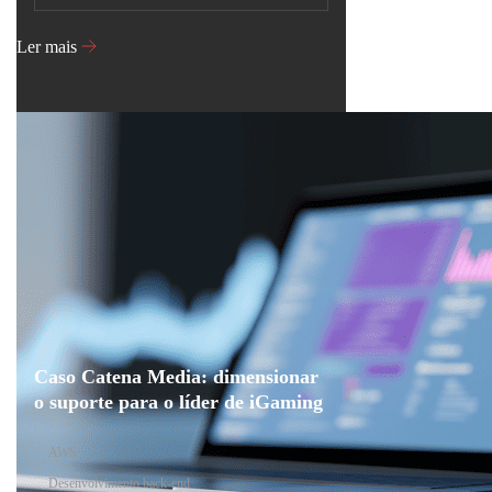
Ler mais
Caso Catena Media: dimensionar
o suporte para o líder de iGaming
AWS
Desenvolvimento back-end