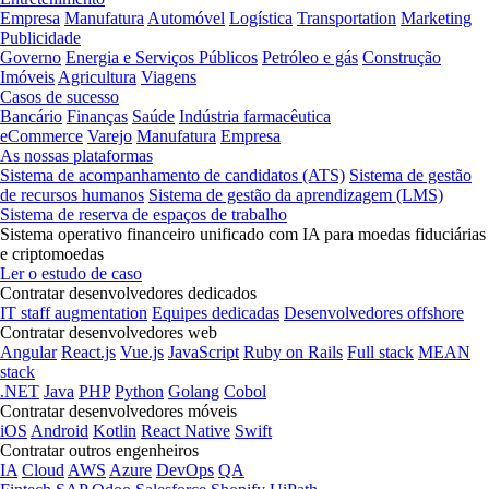
Empresa
Manufatura
Automóvel
Logística
Transportation
Marketing
Publicidade
Governo
Energia e Serviços Públicos
Petróleo e gás
Construção
Imóveis
Agricultura
Viagens
Casos de sucesso
Bancário
Finanças
Saúde
Indústria farmacêutica
eCommerce
Varejo
Manufatura
Empresa
As nossas plataformas
Sistema de acompanhamento de candidatos (ATS)
Sistema de gestão
de recursos humanos
Sistema de gestão da aprendizagem (LMS)
Sistema de reserva de espaços de trabalho
Sistema operativo financeiro unificado com IA para moedas fiduciárias
e criptomoedas
Ler o estudo de caso
Contratar desenvolvedores dedicados
IT staff augmentation
Equipes dedicadas
Desenvolvedores offshore
Contratar desenvolvedores web
Angular
React.js
Vue.js
JavaScript
Ruby on Rails
Full stack
MEAN
stack
.NET
Java
PHP
Python
Golang
Cobol
Contratar desenvolvedores móveis
iOS
Android
Kotlin
React Native
Swift
Contratar outros engenheiros
IA
Cloud
AWS
Azure
DevOps
QA