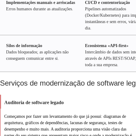
Implementações manuais e arriscadas
CI/CD e contentorização
Erros humanos durante as atualizações.
Pipelines automatizados
(Docker/Kubernetes) para im
instantâneas e sem erros, vári
dia.
Silos de informação
Ecossistema «API-first»
Dados bloqueados; as aplicações não
Intercâmbio de dados sem int
conseguem comunicar entre si.
através de APIs REST/SOAP,
toda a sua empresa.
Serviços de modernização de software le
Auditoria de software legado
Começamos por fazer um levantamento do que já possui: diagramas de
arquitetura, gráficos de dependências, lacunas de segurança, testes de
desempenho e muito mais. A auditoria proporciona uma visão clara das
partes do seu sistema que apresentam maior risco e onde a modernização é