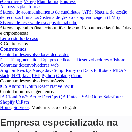
eCommerce
Varejo
Manufatura
Empresa
As nossas plataformas
Sistema de acompanhamento de candidatos (ATS)
Sistema de gestão
de recursos humanos
Sistema de gestão da aprendizagem (LMS)
Sistema de reserva de espaços de trabalho
Sistema operativo financeiro unificado com IA para moedas fiduciárias
e criptomoedas
Ler o estudo de caso
Contrate-nos
Contrate-nos
Contratar desenvolvedores dedicados
IT staff augmentation
Equipes dedicadas
Desenvolvedores offshore
Contratar desenvolvedores web
Angular
React.js
Vue.js
JavaScript
Ruby on Rails
Full stack
MEAN
stack
.NET
Java
PHP
Python
Golang
Cobol
Contratar desenvolvedores móveis
iOS
Android
Kotlin
React Native
Swift
Contratar outros engenheiros
IA
Cloud
AWS
Azure
DevOps
QA
Fintech
SAP
Odoo
Salesforce
Shopify
UiPath
Home
Serviços
Modernização do legado
Empresa especializada na