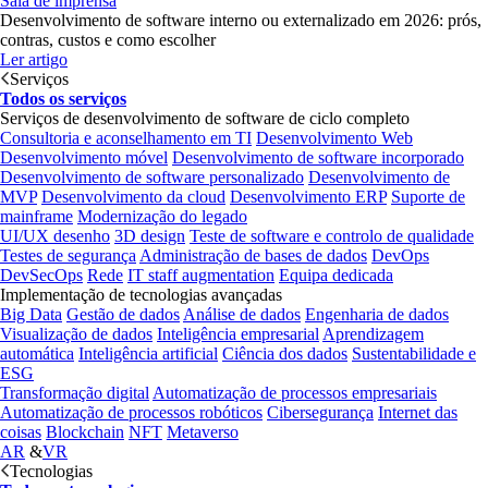
Sala de imprensa
Desenvolvimento de software interno ou externalizado em 2026: prós,
contras, custos e como escolher
Ler artigo
Serviços
Todos os serviços
Serviços de desenvolvimento de software de ciclo completo
Consultoria e aconselhamento em TI
Desenvolvimento Web
Desenvolvimento móvel
Desenvolvimento de software incorporado
Desenvolvimento de software personalizado
Desenvolvimento de
MVP
Desenvolvimento da cloud
Desenvolvimento ERP
Suporte de
mainframe
Modernização do legado
UI/UX desenho
3D design
Teste de software e controlo de qualidade
Testes de segurança
Administração de bases de dados
DevOps
DevSecOps
Rede
IT staff augmentation
Equipa dedicada
Implementação de tecnologias avançadas
Big Data
Gestão de dados
Análise de dados
Engenharia de dados
Visualização de dados
Inteligência empresarial
Aprendizagem
automática
Inteligência artificial
Ciência dos dados
Sustentabilidade e
ESG
Transformação digital
Automatização de processos empresariais
Automatização de processos robóticos
Cibersegurança
Internet das
coisas
Blockchain
NFT
Metaverso
AR
&
VR
Tecnologias