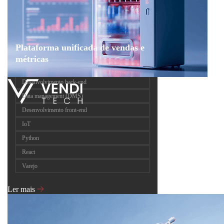
Plataforma unificada de vendas e
métricas
Desenvolvimento back-end
Data management (DMS)
Desenvolvimento front-end
IoT
Python
React
Varejo
Ler mais