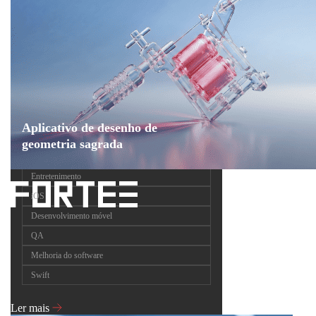
Aplicativo de desenho de
geometria sagrada
Entretenimento
iOS
Desenvolvimento móvel
QA
Melhoria do software
Swift
Ler mais