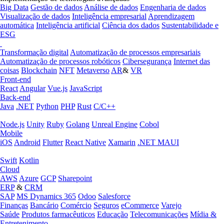
Big Data
Gestão de dados
Análise de dados
Engenharia de dados
Visualização de dados
Inteligência empresarial
Aprendizagem
automática
Inteligência artificial
Ciência dos dados
Sustentabilidade e
ESG
Transformação digital
Automatização de processos empresariais
Automatização de processos robóticos
Cibersegurança
Internet das
coisas
Blockchain
NFT
Metaverso
AR
&
VR
Front-end
React
Angular
Vue.js
JavaScript
Back-end
Java
.NET
Python
PHP
Rust
C/C++
Node.js
Unity
Ruby
Golang
Unreal Engine
Cobol
Mobile
iOS
Android
Flutter
React Native
Xamarin
.NET MAUI
Swift
Kotlin
Cloud
AWS
Azure
GCP
Sharepoint
ERP
&
CRM
SAP
MS Dynamics 365
Odoo
Salesforce
Finanças
Bancário
Comércio
Seguros
eCommerce
Varejo
Saúde
Produtos farmacêuticos
Educação
Telecomunicações
Mídia &
Entretenimento