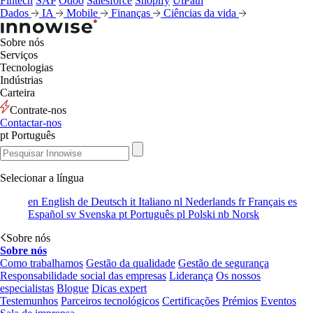
Fintech
SAP
Odoo
Salesforce
Shopify
UiPath
Dados
IA
Mobile
Finanças
Ciências da vida
Sobre nós
Serviços
Tecnologias
Indústrias
Carteira
Contrate-nos
Contactar-nos
pt
Português
Selecionar a língua
en
English
de
Deutsch
it
Italiano
nl
Nederlands
fr
Français
es
Español
sv
Svenska
pt
Português
pl
Polski
nb
Norsk
Sobre nós
Sobre nós
Como trabalhamos
Gestão da qualidade
Gestão de segurança
Responsabilidade social das empresas
Liderança
Os nossos
especialistas
Blogue
Dicas expert
Testemunhos
Parceiros tecnológicos
Certificações
Prémios
Eventos