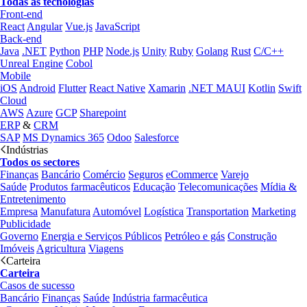
Todas as tecnologias
Front-end
React
Angular
Vue.js
JavaScript
Back-end
Java
.NET
Python
PHP
Node.js
Unity
Ruby
Golang
Rust
C/C++
Unreal Engine
Cobol
Mobile
iOS
Android
Flutter
React Native
Xamarin
.NET MAUI
Kotlin
Swift
Cloud
AWS
Azure
GCP
Sharepoint
ERP
&
CRM
SAP
MS Dynamics 365
Odoo
Salesforce
Indústrias
Todos os sectores
Finanças
Bancário
Comércio
Seguros
eCommerce
Varejo
Saúde
Produtos farmacêuticos
Educação
Telecomunicações
Mídia &
Entretenimento
Empresa
Manufatura
Automóvel
Logística
Transportation
Marketing
Publicidade
Governo
Energia e Serviços Públicos
Petróleo e gás
Construção
Imóveis
Agricultura
Viagens
Carteira
Carteira
Casos de sucesso
Bancário
Finanças
Saúde
Indústria farmacêutica