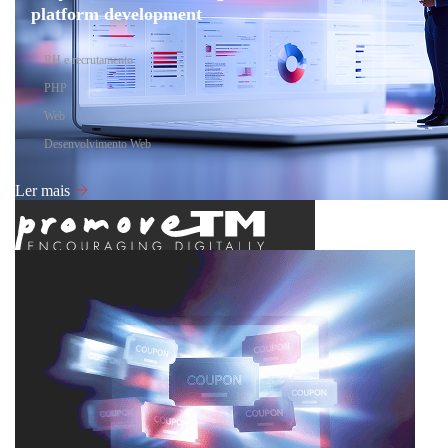
platform development
RH e recrutamento
PHP
Web
Desenvolvimento Web
Ler mais