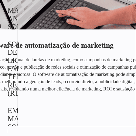
MARKETING
ANALYTIC
SOFTWARE
SOFTWARE
ware de automatização de marketing
DE
LICITAÇÃO
zação manual de tarefas de marketing, como campanhas de marketing po
ico, gestão e publicação de redes sociais e otimização de campanhas pub
EM
ediante e morosa. O software de automatização de marketing pode simpli
TEMPO
 - melhorando a geração de leads, o correio direto, a publicidade digital
REAL
ais, resultando numa melhor eficiência de marketing, ROI e satisfação 
(RTB)
EMAIL
MARKETING
SOFTWARE