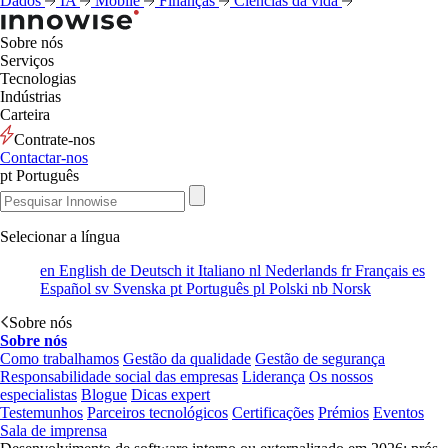
Dados
IA
Mobile
Finanças
Ciências da vida
Sobre nós
Serviços
Tecnologias
Indústrias
Carteira
Contrate-nos
Contactar-nos
pt
Português
Selecionar a língua
en
English
de
Deutsch
it
Italiano
nl
Nederlands
fr
Français
es
Español
sv
Svenska
pt
Português
pl
Polski
nb
Norsk
Sobre nós
Sobre nós
Como trabalhamos
Gestão da qualidade
Gestão de segurança
Responsabilidade social das empresas
Liderança
Os nossos
especialistas
Blogue
Dicas expert
Testemunhos
Parceiros tecnológicos
Certificações
Prémios
Eventos
Sala de imprensa