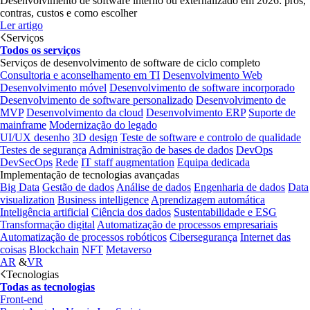
Desenvolvimento de software interno ou externalizado em 2026: prós,
contras, custos e como escolher
Ler artigo
Serviços
Todos os serviços
Serviços de desenvolvimento de software de ciclo completo
Consultoria e aconselhamento em TI
Desenvolvimento Web
Desenvolvimento móvel
Desenvolvimento de software incorporado
Desenvolvimento de software personalizado
Desenvolvimento de
MVP
Desenvolvimento da cloud
Desenvolvimento ERP
Suporte de
mainframe
Modernização do legado
UI/UX desenho
3D design
Teste de software e controlo de qualidade
Testes de segurança
Administração de bases de dados
DevOps
DevSecOps
Rede
IT staff augmentation
Equipa dedicada
Implementação de tecnologias avançadas
Big Data
Gestão de dados
Análise de dados
Engenharia de dados
Data
visualization
Business intelligence
Aprendizagem automática
Inteligência artificial
Ciência dos dados
Sustentabilidade e ESG
Transformação digital
Automatização de processos empresariais
Automatização de processos robóticos
Cibersegurança
Internet das
coisas
Blockchain
NFT
Metaverso
AR
&
VR
Tecnologias
Todas as tecnologias
Front-end