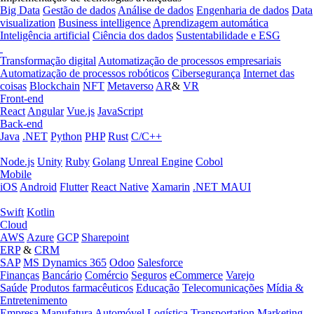
Big Data
Gestão de dados
Análise de dados
Engenharia de dados
Data
visualization
Business intelligence
Aprendizagem automática
Inteligência artificial
Ciência dos dados
Sustentabilidade e ESG
Transformação digital
Automatização de processos empresariais
Automatização de processos robóticos
Cibersegurança
Internet das
coisas
Blockchain
NFT
Metaverso
AR
&
VR
Front-end
React
Angular
Vue.js
JavaScript
Back-end
Java
.NET
Python
PHP
Rust
C/C++
Node.js
Unity
Ruby
Golang
Unreal Engine
Cobol
Mobile
iOS
Android
Flutter
React Native
Xamarin
.NET MAUI
Swift
Kotlin
Cloud
AWS
Azure
GCP
Sharepoint
ERP
&
CRM
SAP
MS Dynamics 365
Odoo
Salesforce
Finanças
Bancário
Comércio
Seguros
eCommerce
Varejo
Saúde
Produtos farmacêuticos
Educação
Telecomunicações
Mídia &
Entretenimento
Empresa
Manufatura
Automóvel
Logística
Transportation
Marketing