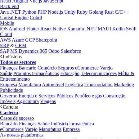
React
Angular
Vue.js
JavaScript
Back-end
Java
.NET
Python
PHP
Node.js
Unity
Ruby
Golang
Rust
C/C++
Unreal Engine
Cobol
Mobile
iOS
Android
Flutter
React Native
Xamarin
.NET MAUI
Kotlin
Swift
Cloud
AWS
Azure
GCP
Sharepoint
ERP
&
CRM
SAP
MS Dynamics 365
Odoo
Salesforce
Indústrias
Todos os sectores
Finanças
Bancário
Comércio
Seguros
eCommerce
Varejo
Saúde
Produtos farmacêuticos
Educação
Telecomunicações
Mídia &
Entretenimento
Empresa
Manufatura
Automóvel
Logística
Transportation
Marketing
Publicidade
Governo
Energia e Serviços Públicos
Petróleo e gás
Construção
Imóveis
Agricultura
Viagens
Carteira
Carteira
Casos de sucesso
Bancário
Finanças
Saúde
Indústria farmacêutica
eCommerce
Varejo
Manufatura
Empresa
As nossas plataformas