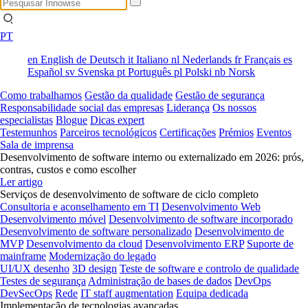
PT
en
English
de
Deutsch
it
Italiano
nl
Nederlands
fr
Français
es
Español
sv
Svenska
pt
Português
pl
Polski
nb
Norsk
Como trabalhamos
Gestão da qualidade
Gestão de segurança
Responsabilidade social das empresas
Liderança
Os nossos
especialistas
Blogue
Dicas expert
Testemunhos
Parceiros tecnológicos
Certificações
Prémios
Eventos
Sala de imprensa
Desenvolvimento de software interno ou externalizado em 2026: prós,
contras, custos e como escolher
Ler artigo
Serviços de desenvolvimento de software de ciclo completo
Consultoria e aconselhamento em TI
Desenvolvimento Web
Desenvolvimento móvel
Desenvolvimento de software incorporado
Desenvolvimento de software personalizado
Desenvolvimento de
MVP
Desenvolvimento da cloud
Desenvolvimento ERP
Suporte de
mainframe
Modernização do legado
UI/UX desenho
3D design
Teste de software e controlo de qualidade
Testes de segurança
Administração de bases de dados
DevOps
DevSecOps
Rede
IT staff augmentation
Equipa dedicada
Implementação de tecnologias avançadas