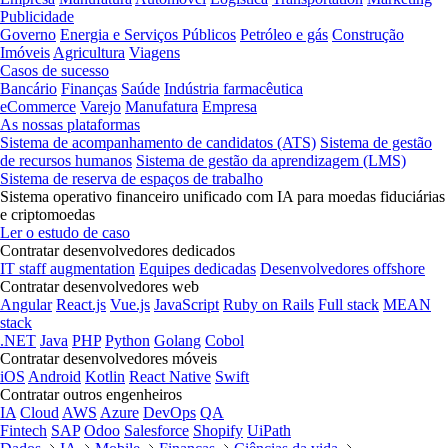
Publicidade
Governo
Energia e Serviços Públicos
Petróleo e gás
Construção
Imóveis
Agricultura
Viagens
Casos de sucesso
Bancário
Finanças
Saúde
Indústria farmacêutica
eCommerce
Varejo
Manufatura
Empresa
As nossas plataformas
Sistema de acompanhamento de candidatos (ATS)
Sistema de gestão
de recursos humanos
Sistema de gestão da aprendizagem (LMS)
Sistema de reserva de espaços de trabalho
Sistema operativo financeiro unificado com IA para moedas fiduciárias
e criptomoedas
Ler o estudo de caso
Contratar desenvolvedores dedicados
IT staff augmentation
Equipes dedicadas
Desenvolvedores offshore
Contratar desenvolvedores web
Angular
React.js
Vue.js
JavaScript
Ruby on Rails
Full stack
MEAN
stack
.NET
Java
PHP
Python
Golang
Cobol
Contratar desenvolvedores móveis
iOS
Android
Kotlin
React Native
Swift
Contratar outros engenheiros
IA
Cloud
AWS
Azure
DevOps
QA
Fintech
SAP
Odoo
Salesforce
Shopify
UiPath