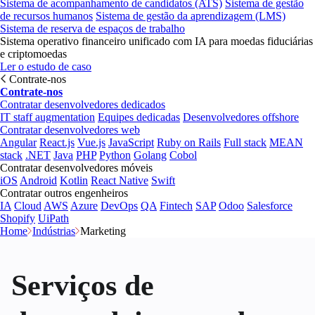
Sistema de acompanhamento de candidatos (ATS)
Sistema de gestão
de recursos humanos
Sistema de gestão da aprendizagem (LMS)
Sistema de reserva de espaços de trabalho
Sistema operativo financeiro unificado com IA para moedas fiduciárias
e criptomoedas
Ler o estudo de caso
Contrate-nos
Contrate-nos
Contratar desenvolvedores dedicados
IT staff augmentation
Equipes dedicadas
Desenvolvedores offshore
Contratar desenvolvedores web
Angular
React.js
Vue.js
JavaScript
Ruby on Rails
Full stack
MEAN
stack
.NET
Java
PHP
Python
Golang
Cobol
Contratar desenvolvedores móveis
iOS
Android
Kotlin
React Native
Swift
Contratar outros engenheiros
IA
Cloud
AWS
Azure
DevOps
QA
Fintech
SAP
Odoo
Salesforce
Shopify
UiPath
Home
Indústrias
Marketing
Serviços de