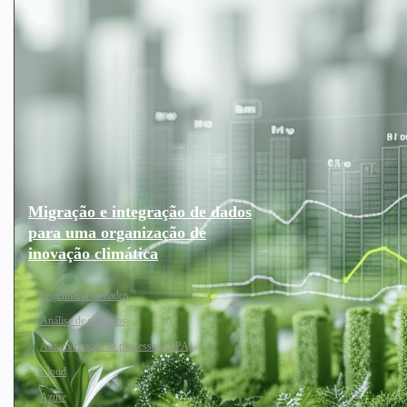
Migração e integração de dados
para uma organização de
inovação climática
Engenharia de dados
Análise de negócios
Automatização de processos (BPA)
Cloud
Azure