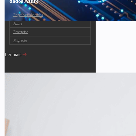
dados Azure
Engenharia de dados
Azure
Enterprise
Migração
Ler mais