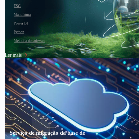
ESG
Manufatura
Power BI
Python
Melhoria do software
Ler mais
Serviço de migração da base de