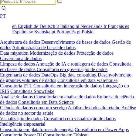
PT
en
English
de
Deutsch
it
Italiano
nl
Nederlands
fr
Français
es
Español
sv
Svenska
pt
Português
pl
Polski
Arquitetura de dados
Desenvolvimento de bases de dados
Gestão de
dados
Administração de bases de dados
Data migration
Modernização de dados
Protecção de dados
Governança de dados
Limpeza de dados
Anotação de IA e rotulagem de dados
Consultoria
em bases de dados
Consultoria em governação de dados
Engenharia de dados
DataOps
Big data consulting
Desenvolvimento
de grandes volumes de dados
Consultoria em data warehouse
Consultoria ETL
Consultoria em integração de dados
Integração do
IRIS
Consultoria Snowflake
Análise de dados
Consultoria em análise de dados
Empresa de ciência
de dados
Consultoria em Data Science
Ciência de dados como um serviço
Análise de dados de retalho
Análise
de dados no sector da saúde
Visualização de dados
Consultoria em visualização de dados
Inteligência empresarial
Consultoria em plataformas de energia
Consultoria em Power Apps
Consultoria Power BI
Consultoria em Tableau