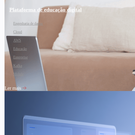
Plataforma de educação digital
Engenharia de dados
Cloud
AWS
Educação
Enterprise
Kafka
Mobile
Ler mais