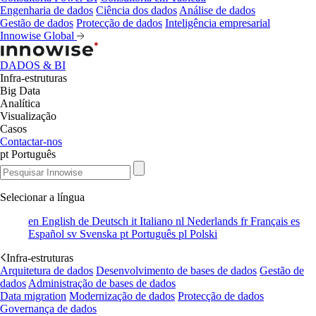
Engenharia de dados
Ciência dos dados
Análise de dados
Gestão de dados
Protecção de dados
Inteligência empresarial
Innowise Global
DADOS & BI
Infra-estruturas
Big Data
Analítica
Visualização
Casos
Contactar-nos
pt
Português
Selecionar a língua
en
English
de
Deutsch
it
Italiano
nl
Nederlands
fr
Français
es
Español
sv
Svenska
pt
Português
pl
Polski
Infra-estruturas
Arquitetura de dados
Desenvolvimento de bases de dados
Gestão de
dados
Administração de bases de dados
Data migration
Modernização de dados
Protecção de dados
Governança de dados