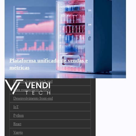
Plataforma unificada de vendas e
métricas
Desenvolvimento back-end
Data management (DMS)
Desenvolvimento front-end
IoT
Python
React
Varejo