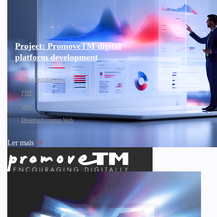
Project: PromoveTM digital
platform development
RH e recrutamento
PHP
Web
Desenvolvimento Web
Ler mais