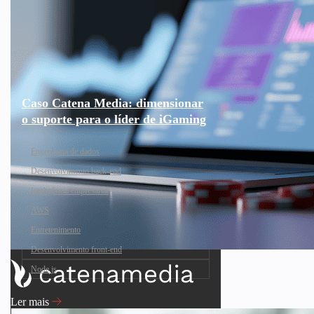
Caso Catena Media: dimensionar
o suporte para o líder de iGaming
Engenharia de dados
Desenvolvimento back-end
Inteligência empresarial
AWS
Entretenimento
Desenvolvimento front-end
Node.js
Ler mais