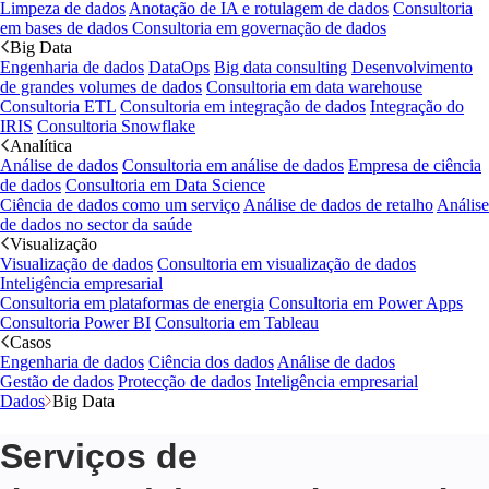
Limpeza de dados
Anotação de IA e rotulagem de dados
Consultoria
em bases de dados
Consultoria em governação de dados
Big Data
Engenharia de dados
DataOps
Big data consulting
Desenvolvimento
de grandes volumes de dados
Consultoria em data warehouse
Consultoria ETL
Consultoria em integração de dados
Integração do
IRIS
Consultoria Snowflake
Analítica
Análise de dados
Consultoria em análise de dados
Empresa de ciência
de dados
Consultoria em Data Science
Ciência de dados como um serviço
Análise de dados de retalho
Análise
de dados no sector da saúde
Visualização
Visualização de dados
Consultoria em visualização de dados
Inteligência empresarial
Consultoria em plataformas de energia
Consultoria em Power Apps
Consultoria Power BI
Consultoria em Tableau
Casos
Engenharia de dados
Ciência dos dados
Análise de dados
Gestão de dados
Protecção de dados
Inteligência empresarial
Dados
Big Data
Serviços de