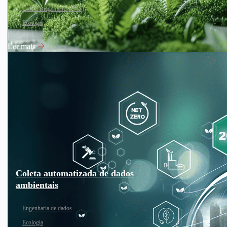
Data management (DMS)
Ecologia
Ler mais
Coleta automatizada de dados
ambientais
Engenharia de dados
Ecologia