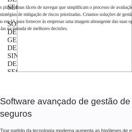
SEGUROS
 plataformas fáceis de navegar que simplificam o processo de avaliação
stratégias de mitigação de riscos priorizadas. Criamos soluções de gestã
s em IA para fornecer às empresas uma imagem abrangente das suas op
SOLUÇÃO
-las na tomada de melhores decisões.
DE
GESTÃO
DE
SINISTROS
DE
SEGUROS
SOFTWARE
PARA
Software avançado de gestão de
AGÊNCIAS
DE
seguros
SEGUROS
Tirar partido da tecnologia moderna aumenta as hipóteses de m