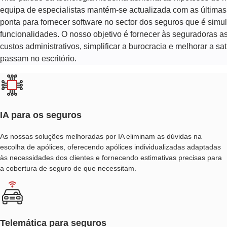
PORTAL
equipa de especialistas mantém-se actualizada com as últimas 
DO
ponta para fornecer
software no sector dos seguros
que é simult
CLIENTE
funcionalidades. O nosso objetivo é fornecer às seguradoras a
custos administrativos, simplificar a burocracia e melhorar a s
DE
passam no escritório.
SEGUROS
SOFTWARE
DE
IA para os seguros
COTAÇÃO
DE
As nossas soluções melhoradas por IA eliminam as dúvidas na
SEGUROS
escolha de apólices, oferecendo apólices individualizadas adaptadas
às necessidades dos clientes e fornecendo estimativas precisas para
a cobertura de seguro de que necessitam.
SOFTWARE
DE
CONFORMIDADE
DE
Telemática para seguros