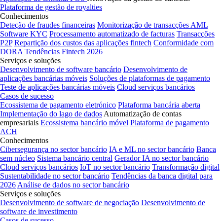
Plataforma de gestão de royalties
Conhecimentos
Deteção de fraudes financeiras
Monitorização de transacções AML
Software KYC
Processamento automatizado de facturas
Transacções
P2P
Repartição dos custos das aplicações fintech
Conformidade com
DORA
Tendências Fintech 2026
Serviços e soluções
Desenvolvimento de software bancário
Desenvolvimento de
aplicações bancárias móveis
Soluções de plataformas de pagamento
Teste de aplicações bancárias móveis
Cloud serviços bancários
Casos de sucesso
Ecossistema de pagamento eletrónico
Plataforma bancária aberta
Implementação do lago de dados
Automatização de contas
empresariais
Ecossistema bancário móvel
Plataforma de pagamento
ACH
Conhecimentos
Cibersegurança no sector bancário
IA e ML no sector bancário
Banca
sem núcleo
Sistema bancário central
Gerador IA no sector bancário
Cloud serviços bancários
IoT no sector bancário
Transformação digital
Sustentabilidade no sector bancário
Tendências da banca digital para
2026
Análise de dados no sector bancário
Serviços e soluções
Desenvolvimento de software de negociação
Desenvolvimento de
software de investimento
Casos de sucesso