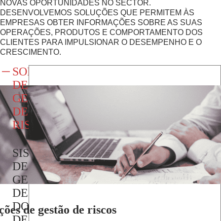
NOVAS OPORTUNIDADES NO SECTOR.
DESENVOLVEMOS SOLUÇÕES QUE PERMITEM ÀS
EMPRESAS OBTER INFORMAÇÕES SOBRE AS SUAS
OPERAÇÕES, PRODUTOS E COMPORTAMENTO DOS
CLIENTES PARA IMPULSIONAR O DESEMPENHO E O
CRESCIMENTO.
SOLUÇÕES
DE
GESTÃO
DE
RISCOS
SISTEMA
DE
GESTÃO
DE
DOCUMENTOS
ções de gestão de riscos
DE