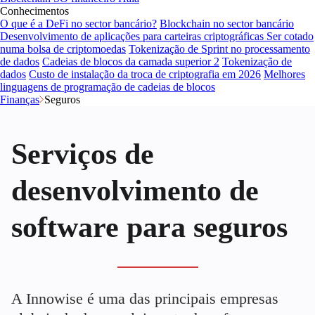
Conhecimentos
O que é a DeFi no sector bancário?
Blockchain no sector bancário
Desenvolvimento de aplicações para carteiras criptográficas
Ser cotado
numa bolsa de criptomoedas
Tokenização de Sprint no processamento
de dados
Cadeias de blocos da camada superior 2
Tokenização de
dados
Custo de instalação da troca de criptografia em 2026
Melhores
linguagens de programação de cadeias de blocos
Finanças
Seguros
Serviços de
desenvolvimento de
software para seguros
A Innowise é uma das principais empresas