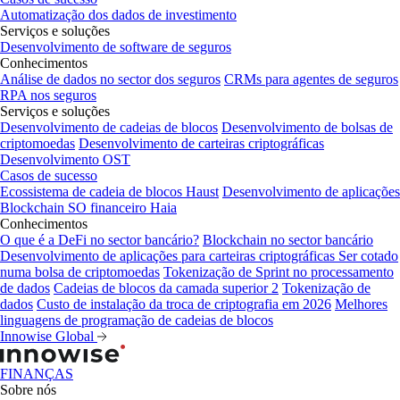
Automatização dos dados de investimento
Serviços e soluções
Desenvolvimento de software de seguros
Conhecimentos
Análise de dados no sector dos seguros
CRMs para agentes de seguros
RPA nos seguros
Serviços e soluções
Desenvolvimento de cadeias de blocos
Desenvolvimento de bolsas de
criptomoedas
Desenvolvimento de carteiras criptográficas
Desenvolvimento OST
Casos de sucesso
Ecossistema de cadeia de blocos Haust
Desenvolvimento de aplicações
Blockchain
SO financeiro Haia
Conhecimentos
O que é a DeFi no sector bancário?
Blockchain no sector bancário
Desenvolvimento de aplicações para carteiras criptográficas
Ser cotado
numa bolsa de criptomoedas
Tokenização de Sprint no processamento
de dados
Cadeias de blocos da camada superior 2
Tokenização de
dados
Custo de instalação da troca de criptografia em 2026
Melhores
linguagens de programação de cadeias de blocos
Innowise Global
FINANÇAS
Sobre nós