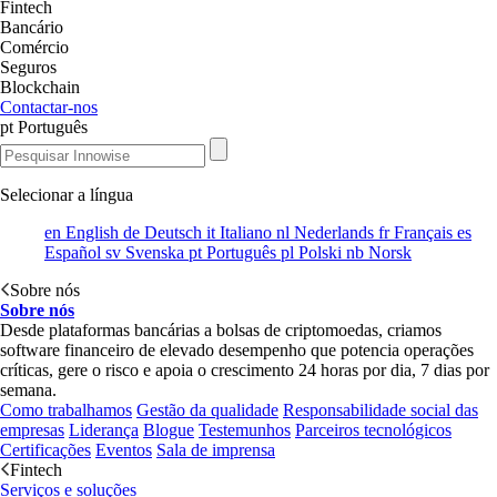
Fintech
Bancário
Comércio
Seguros
Blockchain
Contactar-nos
pt
Português
Selecionar a língua
en
English
de
Deutsch
it
Italiano
nl
Nederlands
fr
Français
es
Español
sv
Svenska
pt
Português
pl
Polski
nb
Norsk
Sobre nós
Sobre nós
Desde plataformas bancárias a bolsas de criptomoedas, criamos
software financeiro de elevado desempenho que potencia operações
críticas, gere o risco e apoia o crescimento 24 horas por dia, 7 dias por
semana.
Como trabalhamos
Gestão da qualidade
Responsabilidade social das
empresas
Liderança
Blogue
Testemunhos
Parceiros tecnológicos
Certificações
Eventos
Sala de imprensa
Fintech
Serviços e soluções