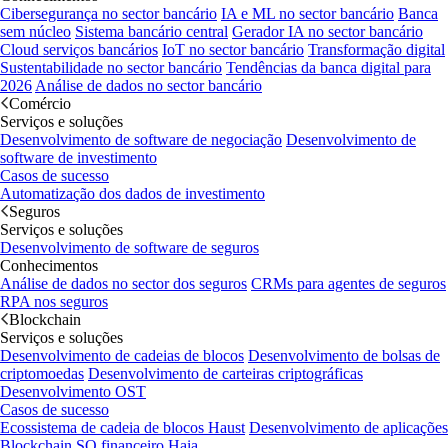
Cibersegurança no sector bancário
IA e ML no sector bancário
Banca
sem núcleo
Sistema bancário central
Gerador IA no sector bancário
Cloud serviços bancários
IoT no sector bancário
Transformação digital
Sustentabilidade no sector bancário
Tendências da banca digital para
2026
Análise de dados no sector bancário
Comércio
Serviços e soluções
Desenvolvimento de software de negociação
Desenvolvimento de
software de investimento
Casos de sucesso
Automatização dos dados de investimento
Seguros
Serviços e soluções
Desenvolvimento de software de seguros
Conhecimentos
Análise de dados no sector dos seguros
CRMs para agentes de seguros
RPA nos seguros
Blockchain
Serviços e soluções
Desenvolvimento de cadeias de blocos
Desenvolvimento de bolsas de
criptomoedas
Desenvolvimento de carteiras criptográficas
Desenvolvimento OST
Casos de sucesso
Ecossistema de cadeia de blocos Haust
Desenvolvimento de aplicações
Blockchain
SO financeiro Haia