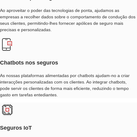
SEGUROS
Ao aproveitar o poder das tecnologias de ponta, ajudamos as
empresas a recolher dados sobre o comportamento de condução dos
ERP
seus clientes, permitindo-lhes fornecer apólices de seguro mais
DE
precisas e personalizadas.
SEGUROS
SOFTWARE
CRM
Chatbots nos seguros
PARA
As nossas plataformas alimentadas por chatbots ajudam-no a criar
SEGUROS
interacções personalizadas com os clientes. Ao integrar chatbots,
pode servir os clientes de forma mais eficiente, reduzindo o tempo
ANÁLISE
gasto em tarefas entediantes.
DE
DADOS
DE
Seguros IoT
SEGUROS