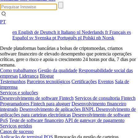
PT
en
English
de
Deutsch
it
Italiano
nl
Nederlands
fr
Français
es
Español
sv
Svenska
pt
Português
pl
Polski
nb
Norsk
Desde plataformas bancárias a bolsas de criptomoedas, criamos
software financeiro de elevado desempenho que potencia operações
críticas, gere o risco e apoia o crescimento 24 horas por dia, 7 dias por
semana.
Como trabalhamos
Gestão da qualidade
Responsabilidade social das
empresas
Liderança
Blogue
Testemunhos
Parceiros tecnológicos
Certificações
Eventos
Sala de
imprensa
Serviços e soluções
Desenvolvimento de software Fintech
Serviços de consultoria Fintech
Programadores Fintech para aluguer
Desenvolvimento financeiro
integrado
Desenvolvimento de aplicações BNPL
Desenvolvimento de
aplicações para carteiras electrónicas
Desenvolvimento de software
PoS
Teste de software financeiro
API de gateway de pagamento
Serviços geridos
Casos de sucesso
Aplicação de terminal POS
Renovação da gestão de carteiras