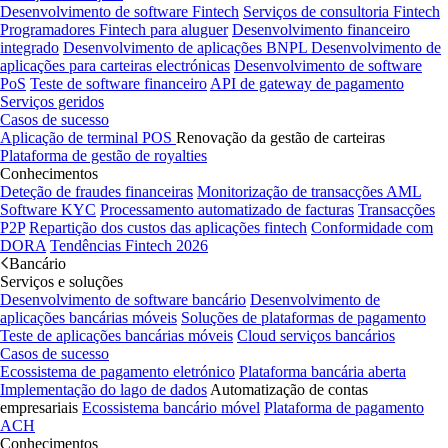
Desenvolvimento de software Fintech
Serviços de consultoria Fintech
Programadores Fintech para aluguer
Desenvolvimento financeiro
integrado
Desenvolvimento de aplicações BNPL
Desenvolvimento de
aplicações para carteiras electrónicas
Desenvolvimento de software
PoS
Teste de software financeiro
API de gateway de pagamento
Serviços geridos
Casos de sucesso
Aplicação de terminal POS
Renovação da gestão de carteiras
Plataforma de gestão de royalties
Conhecimentos
Deteção de fraudes financeiras
Monitorização de transacções AML
Software KYC
Processamento automatizado de facturas
Transacções
P2P
Repartição dos custos das aplicações fintech
Conformidade com
DORA
Tendências Fintech 2026
Bancário
Serviços e soluções
Desenvolvimento de software bancário
Desenvolvimento de
aplicações bancárias móveis
Soluções de plataformas de pagamento
Teste de aplicações bancárias móveis
Cloud serviços bancários
Casos de sucesso
Ecossistema de pagamento eletrónico
Plataforma bancária aberta
Implementação do lago de dados
Automatização de contas
empresariais
Ecossistema bancário móvel
Plataforma de pagamento
ACH
Conhecimentos