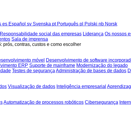
s
es
Español
sv
Svenska
pt
Português
pl
Polski
nb
Norsk
Responsabilidade social das empresas
Liderança
Os nossos es
entos
Sala de imprensa
 prós, contras, custos e como escolher
senvolvimento móvel
Desenvolvimento de software incorpora
lvimento ERP
Suporte de mainframe
Modernização do legado
lidade
Testes de segurança
Administração de bases de dados
D
dos
Visualização de dados
Inteligência empresarial
Aprendizag
is
Automatização de processos robóticos
Cibersegurança
Inter