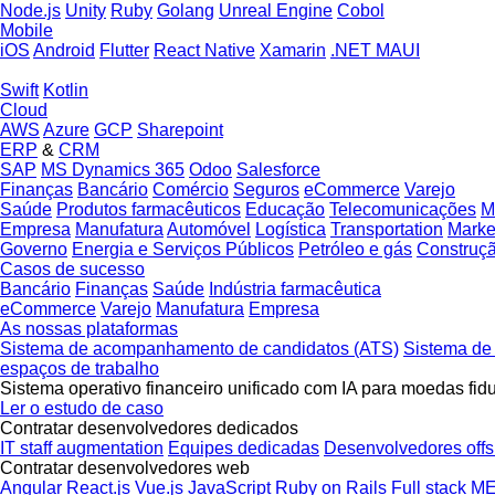
Node.js
Unity
Ruby
Golang
Unreal Engine
Cobol
Mobile
iOS
Android
Flutter
React Native
Xamarin
.NET MAUI
Swift
Kotlin
Cloud
AWS
Azure
GCP
Sharepoint
ERP
&
CRM
SAP
MS Dynamics 365
Odoo
Salesforce
Finanças
Bancário
Comércio
Seguros
eCommerce
Varejo
Saúde
Produtos farmacêuticos
Educação
Telecomunicações
M
Empresa
Manufatura
Automóvel
Logística
Transportation
Marke
Governo
Energia e Serviços Públicos
Petróleo e gás
Construç
Casos de sucesso
Bancário
Finanças
Saúde
Indústria farmacêutica
eCommerce
Varejo
Manufatura
Empresa
As nossas plataformas
Sistema de acompanhamento de candidatos (ATS)
Sistema de
espaços de trabalho
Sistema operativo financeiro unificado com IA para moedas fid
Ler o estudo de caso
Contratar desenvolvedores dedicados
IT staff augmentation
Equipes dedicadas
Desenvolvedores offs
Contratar desenvolvedores web
Angular
React.js
Vue.js
JavaScript
Ruby on Rails
Full stack
ME