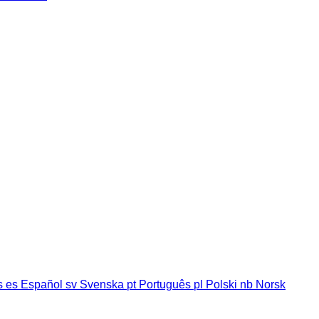
s
es
Español
sv
Svenska
pt
Português
pl
Polski
nb
Norsk