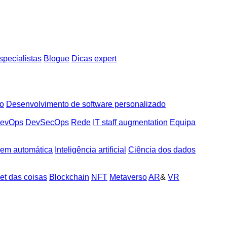
pecialistas
Blogue
Dicas expert
do
Desenvolvimento de software personalizado
evOps
DevSecOps
Rede
IT staff augmentation
Equipa
em automática
Inteligência artificial
Ciência dos dados
net das coisas
Blockchain
NFT
Metaverso
AR
&
VR