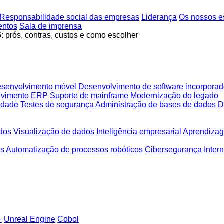
Responsabilidade social das empresas
Liderança
Os nossos es
entos
Sala de imprensa
 prós, contras, custos e como escolher
senvolvimento móvel
Desenvolvimento de software incorpora
lvimento ERP
Suporte de mainframe
Modernização do legado
lidade
Testes de segurança
Administração de bases de dados
D
dos
Visualização de dados
Inteligência empresarial
Aprendizag
is
Automatização de processos robóticos
Cibersegurança
Inter
+
Unreal Engine
Cobol