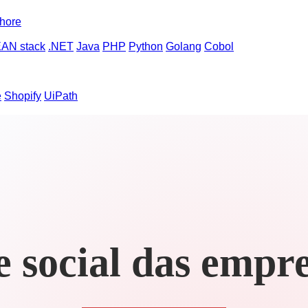
hore
AN stack
.NET
Java
PHP
Python
Golang
Cobol
e
Shopify
UiPath
 social das empr