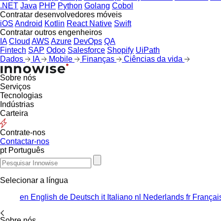
.NET
Java
PHP
Python
Golang
Cobol
Contratar desenvolvedores móveis
iOS
Android
Kotlin
React Native
Swift
Contratar outros engenheiros
IA
Cloud
AWS
Azure
DevOps
QA
Fintech
SAP
Odoo
Salesforce
Shopify
UiPath
Dados
IA
Mobile
Finanças
Ciências da vida
Sobre nós
Serviços
Tecnologias
Indústrias
Carteira
Contrate-nos
Contactar-nos
pt
Português
Selecionar a língua
en
English
de
Deutsch
it
Italiano
nl
Nederlands
fr
Françai
Sobre nós