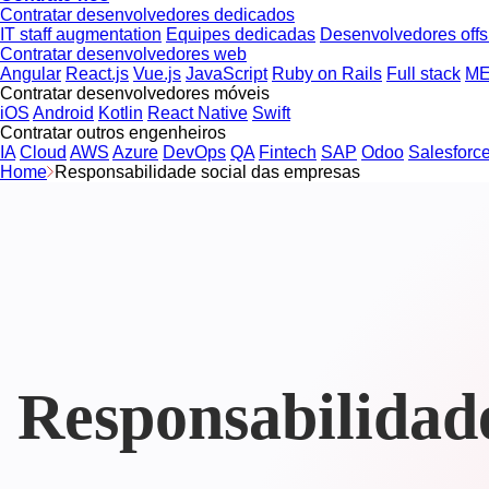
Contratar desenvolvedores dedicados
IT staff augmentation
Equipes dedicadas
Desenvolvedores offs
Contratar desenvolvedores web
Angular
React.js
Vue.js
JavaScript
Ruby on Rails
Full stack
ME
Contratar desenvolvedores móveis
iOS
Android
Kotlin
React Native
Swift
Contratar outros engenheiros
IA
Cloud
AWS
Azure
DevOps
QA
Fintech
SAP
Odoo
Salesforc
Home
Responsabilidade social das empresas
Responsabilidade