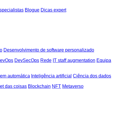
pecialistas
Blogue
Dicas expert
do
Desenvolvimento de software personalizado
evOps
DevSecOps
Rede
IT staff augmentation
Equipa
em automática
Inteligência artificial
Ciência dos dados
net das coisas
Blockchain
NFT
Metaverso