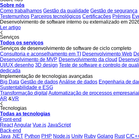
Sobre nós
Como trabalhamos
Gestão da qualidade
Gestão de segurança
Testemunhos
Parceiros tecnológicos
Certificações
Prémios
Ev
Desenvolvimento de software interno ou externalizado em 2026:
Ler artigo
Serviços
Todos os serviços
Serviços de desenvolvimento de software de ciclo completo
Consultoria e aconselhamento em TI
Desenvolvimento Web
De
Desenvolvimento de MVP
Desenvolvimento da cloud
Desenvo
UI/UX desenho
3D design
Teste de software e controlo de qua
dedicada
Implementação de tecnologias avançadas
Big Data
Gestão de dados
Análise de dados
Engenharia de da
Sustentabilidade e ESG
Transformação digital
Automatização de processos empresaria
AR
&
VR
Tecnologias
Todas as tecnologias
Front-end
React
Angular
Vue.js
JavaScript
Back-end
Java
.NET
Python
PHP
Node.js
Unity
Ruby
Golang
Rust
C/C+