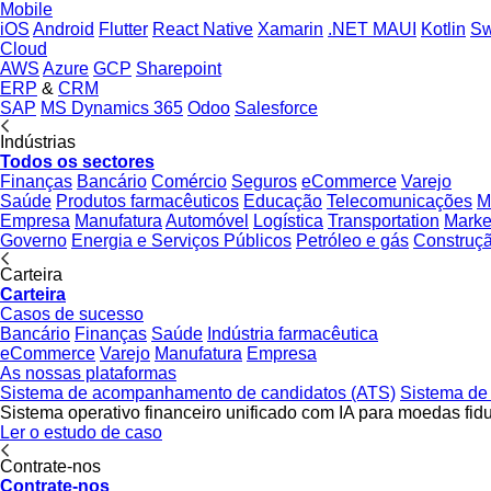
Mobile
iOS
Android
Flutter
React Native
Xamarin
.NET MAUI
Kotlin
Sw
Cloud
AWS
Azure
GCP
Sharepoint
ERP
&
CRM
SAP
MS Dynamics 365
Odoo
Salesforce
Indústrias
Todos os sectores
Finanças
Bancário
Comércio
Seguros
eCommerce
Varejo
Saúde
Produtos farmacêuticos
Educação
Telecomunicações
M
Empresa
Manufatura
Automóvel
Logística
Transportation
Marke
Governo
Energia e Serviços Públicos
Petróleo e gás
Construç
Carteira
Carteira
Casos de sucesso
Bancário
Finanças
Saúde
Indústria farmacêutica
eCommerce
Varejo
Manufatura
Empresa
As nossas plataformas
Sistema de acompanhamento de candidatos (ATS)
Sistema de
Sistema operativo financeiro unificado com IA para moedas fid
Ler o estudo de caso
Contrate-nos
Contrate-nos