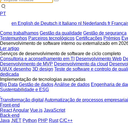
PT
en
English
de
Deutsch
it
Italiano
nl
Nederlands
fr
Françai
Como trabalhamos
Gestão da qualidade
Gestão de segurança
Testemunhos
Parceiros tecnológicos
Certificações
Prémios
Ev
Desenvolvimento de software interno ou externalizado em 2026:
Ler artigo
Serviços de desenvolvimento de software de ciclo completo
Consultoria e aconselhamento em TI
Desenvolvimento Web
De
Desenvolvimento de MVP
Desenvolvimento da cloud
Desenvo
UI/UX desenho
3D design
Teste de software e controlo de qua
dedicada
Implementação de tecnologias avançadas
Big Data
Gestão de dados
Análise de dados
Engenharia de da
Sustentabilidade e ESG
Transformação digital
Automatização de processos empresaria
Front-end
React
Angular
Vue.js
JavaScript
Back-end
Java
.NET
Python
PHP
Rust
C/C++