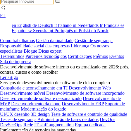
PT
en
English
de
Deutsch
it
Italiano
nl
Nederlands
fr
Français
es
Español
sv
Svenska
pt
Português
pl
Polski
nb
Norsk
Como trabalhamos
Gestão da qualidade
Gestão de segurança
Responsabilidade social das empresas
Liderança
Os nossos
especialistas
Blogue
Dicas expert
Testemunhos
Parceiros tecnológicos
Certificações
Prémios
Eventos
Sala de imprensa
Desenvolvimento de software interno ou externalizado em 2026: prós,
contras, custos e como escolher
Ler artigo
Serviços de desenvolvimento de software de ciclo completo
Consultoria e aconselhamento em TI
Desenvolvimento Web
Desenvolvimento móvel
Desenvolvimento de software incorporado
Desenvolvimento de software personalizado
Desenvolvimento de
MVP
Desenvolvimento da cloud
Desenvolvimento ERP
Suporte de
mainframe
Modernização do legado
UI/UX desenho
3D design
Teste de software e controlo de qualidade
Testes de segurança
Administração de bases de dados
DevOps
DevSecOps
Rede
IT staff augmentation
Equipa dedicada
Implementação de tecnologias avançadas