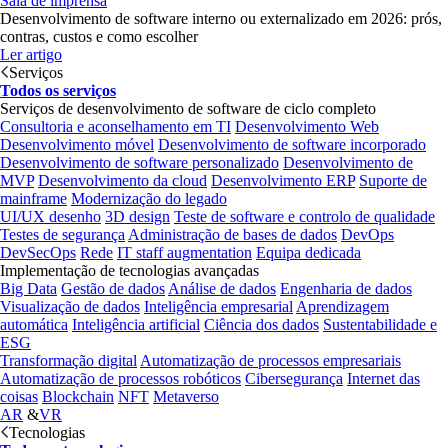
Sala de imprensa
Desenvolvimento de software interno ou externalizado em 2026: prós,
contras, custos e como escolher
Ler artigo
Serviços
Todos os serviços
Serviços de desenvolvimento de software de ciclo completo
Consultoria e aconselhamento em TI
Desenvolvimento Web
Desenvolvimento móvel
Desenvolvimento de software incorporado
Desenvolvimento de software personalizado
Desenvolvimento de
MVP
Desenvolvimento da cloud
Desenvolvimento ERP
Suporte de
mainframe
Modernização do legado
UI/UX desenho
3D design
Teste de software e controlo de qualidade
Testes de segurança
Administração de bases de dados
DevOps
DevSecOps
Rede
IT staff augmentation
Equipa dedicada
Implementação de tecnologias avançadas
Big Data
Gestão de dados
Análise de dados
Engenharia de dados
Visualização de dados
Inteligência empresarial
Aprendizagem
automática
Inteligência artificial
Ciência dos dados
Sustentabilidade e
ESG
Transformação digital
Automatização de processos empresariais
Automatização de processos robóticos
Cibersegurança
Internet das
coisas
Blockchain
NFT
Metaverso
AR
&
VR
Tecnologias