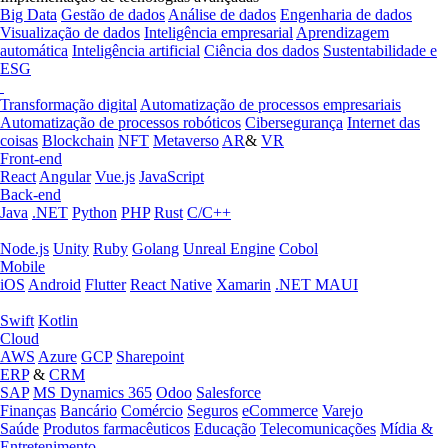
Big Data
Gestão de dados
Análise de dados
Engenharia de dados
Visualização de dados
Inteligência empresarial
Aprendizagem
automática
Inteligência artificial
Ciência dos dados
Sustentabilidade e
ESG
Transformação digital
Automatização de processos empresariais
Automatização de processos robóticos
Cibersegurança
Internet das
coisas
Blockchain
NFT
Metaverso
AR
&
VR
Front-end
React
Angular
Vue.js
JavaScript
Back-end
Java
.NET
Python
PHP
Rust
C/C++
Node.js
Unity
Ruby
Golang
Unreal Engine
Cobol
Mobile
iOS
Android
Flutter
React Native
Xamarin
.NET MAUI
Swift
Kotlin
Cloud
AWS
Azure
GCP
Sharepoint
ERP
&
CRM
SAP
MS Dynamics 365
Odoo
Salesforce
Finanças
Bancário
Comércio
Seguros
eCommerce
Varejo
Saúde
Produtos farmacêuticos
Educação
Telecomunicações
Mídia &
Entretenimento