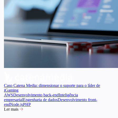
Caso Catena Media: dimensionar o suporte para o líder de
iGaming
AWS
Desenvolvimento back-end
Inteligência
empresarial
Engenharia de dados
Desenvolvimento front-
end
Node.js
PHP
Ler mais