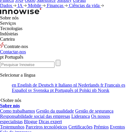
Fintech
SAP
Odoo
Salesforce
Shopify
UiPath
Dados
IA
Mobile
Finanças
Ciências da vida
Sobre nós
Serviços
Tecnologias
Indústrias
Carteira
Contrate-nos
Contactar-nos
pt
Português
Selecionar a língua
en
English
de
Deutsch
it
Italiano
nl
Nederlands
fr
Français
es
Español
sv
Svenska
pt
Português
pl
Polski
nb
Norsk
Sobre nós
Sobre nós
Como trabalhamos
Gestão da qualidade
Gestão de segurança
Responsabilidade social das empresas
Liderança
Os nossos
especialistas
Blogue
Dicas expert
Testemunhos
Parceiros tecnológicos
Certificações
Prémios
Eventos