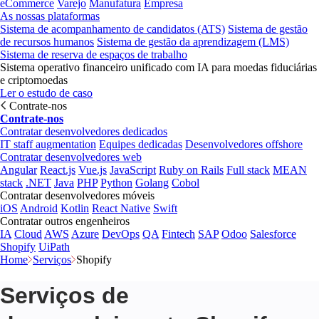
eCommerce
Varejo
Manufatura
Empresa
As nossas plataformas
Sistema de acompanhamento de candidatos (ATS)
Sistema de gestão
de recursos humanos
Sistema de gestão da aprendizagem (LMS)
Sistema de reserva de espaços de trabalho
Sistema operativo financeiro unificado com IA para moedas fiduciárias
e criptomoedas
Ler o estudo de caso
Contrate-nos
Contrate-nos
Contratar desenvolvedores dedicados
IT staff augmentation
Equipes dedicadas
Desenvolvedores offshore
Contratar desenvolvedores web
Angular
React.js
Vue.js
JavaScript
Ruby on Rails
Full stack
MEAN
stack
.NET
Java
PHP
Python
Golang
Cobol
Contratar desenvolvedores móveis
iOS
Android
Kotlin
React Native
Swift
Contratar outros engenheiros
IA
Cloud
AWS
Azure
DevOps
QA
Fintech
SAP
Odoo
Salesforce
Shopify
UiPath
Home
Serviços
Shopify
Serviços de