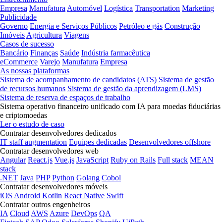
Empresa
Manufatura
Automóvel
Logística
Transportation
Marketing
Publicidade
Governo
Energia e Serviços Públicos
Petróleo e gás
Construção
Imóveis
Agricultura
Viagens
Casos de sucesso
Bancário
Finanças
Saúde
Indústria farmacêutica
eCommerce
Varejo
Manufatura
Empresa
As nossas plataformas
Sistema de acompanhamento de candidatos (ATS)
Sistema de gestão
de recursos humanos
Sistema de gestão da aprendizagem (LMS)
Sistema de reserva de espaços de trabalho
Sistema operativo financeiro unificado com IA para moedas fiduciárias
e criptomoedas
Ler o estudo de caso
Contratar desenvolvedores dedicados
IT staff augmentation
Equipes dedicadas
Desenvolvedores offshore
Contratar desenvolvedores web
Angular
React.js
Vue.js
JavaScript
Ruby on Rails
Full stack
MEAN
stack
.NET
Java
PHP
Python
Golang
Cobol
Contratar desenvolvedores móveis
iOS
Android
Kotlin
React Native
Swift
Contratar outros engenheiros
IA
Cloud
AWS
Azure
DevOps
QA