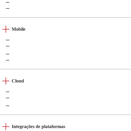
.NET
C/C++
Mobile
iOS
Android
Flutter
React native
Cloud
AWS
Azure
GCP
Integrações de plataformas