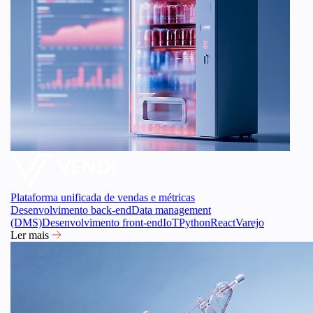
Plataforma unificada de vendas e métricas
Desenvolvimento back-end
Data management
(DMS)
Desenvolvimento front-end
IoT
Python
React
Varejo
Ler mais