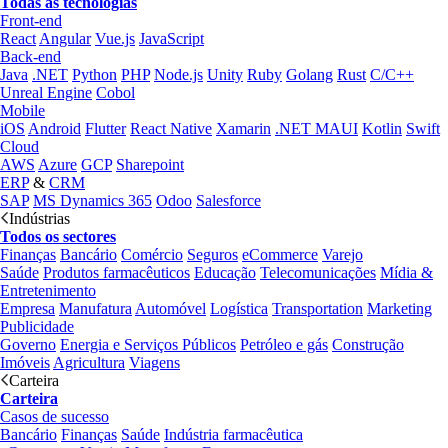
Todas as tecnologias
Front-end
React
Angular
Vue.js
JavaScript
Back-end
Java
.NET
Python
PHP
Node.js
Unity
Ruby
Golang
Rust
C/C++
Unreal Engine
Cobol
Mobile
iOS
Android
Flutter
React Native
Xamarin
.NET MAUI
Kotlin
Swift
Cloud
AWS
Azure
GCP
Sharepoint
ERP
&
CRM
SAP
MS Dynamics 365
Odoo
Salesforce
Indústrias
Todos os sectores
Finanças
Bancário
Comércio
Seguros
eCommerce
Varejo
Saúde
Produtos farmacêuticos
Educação
Telecomunicações
Mídia &
Entretenimento
Empresa
Manufatura
Automóvel
Logística
Transportation
Marketing
Publicidade
Governo
Energia e Serviços Públicos
Petróleo e gás
Construção
Imóveis
Agricultura
Viagens
Carteira
Carteira
Casos de sucesso
Bancário
Finanças
Saúde
Indústria farmacêutica