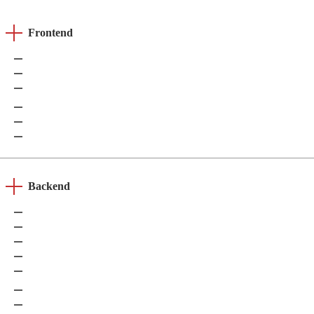
Frontend
HTML5
CSS3
Javascript
React
Angular
Vue.js
Backend
Node.js
Python
PHP
Ruby
Go
Rust
Java