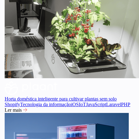
Horta doméstica inteligente para cultivar plantas sem solo
Shopify
Tecnologia da informação
iOS
IoT
JavaScript
Laravel
PHP
Ler mais