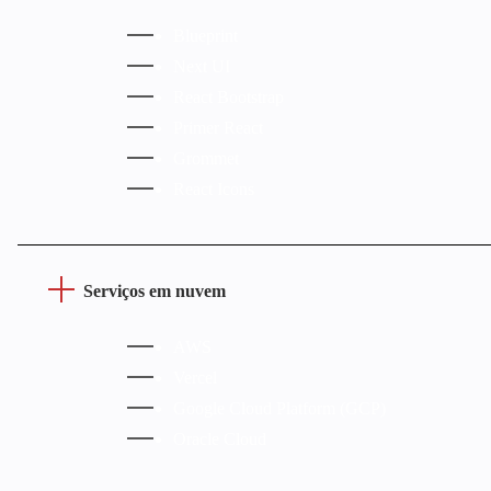
Blueprint
Next UI
React Bootstrap
Primer React
Grommet
React Icons
Serviços em nuvem
AWS
Vercel
Google Cloud Platform (GCP)
Oracle Cloud