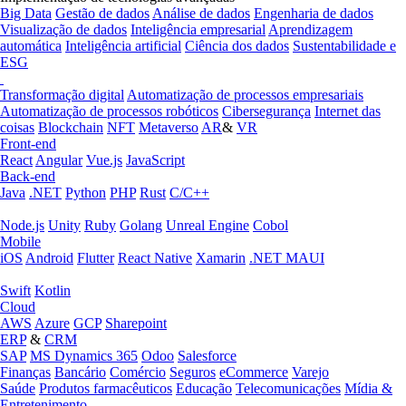
Big Data
Gestão de dados
Análise de dados
Engenharia de dados
Visualização de dados
Inteligência empresarial
Aprendizagem
automática
Inteligência artificial
Ciência dos dados
Sustentabilidade e
ESG
Transformação digital
Automatização de processos empresariais
Automatização de processos robóticos
Cibersegurança
Internet das
coisas
Blockchain
NFT
Metaverso
AR
&
VR
Front-end
React
Angular
Vue.js
JavaScript
Back-end
Java
.NET
Python
PHP
Rust
C/C++
Node.js
Unity
Ruby
Golang
Unreal Engine
Cobol
Mobile
iOS
Android
Flutter
React Native
Xamarin
.NET MAUI
Swift
Kotlin
Cloud
AWS
Azure
GCP
Sharepoint
ERP
&
CRM
SAP
MS Dynamics 365
Odoo
Salesforce
Finanças
Bancário
Comércio
Seguros
eCommerce
Varejo
Saúde
Produtos farmacêuticos
Educação
Telecomunicações
Mídia &
Entretenimento