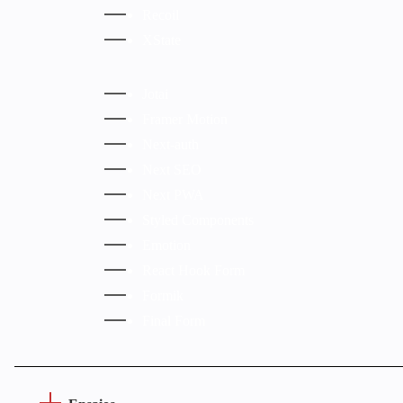
Recoil
XState
Jotai
Framer Motion
Next-auth
Next SEO
Next PWA
Styled Components
Emotion
React Hook Form
Formik
Final Form