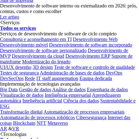
Sala de imprensa
Desenvolvimento de software interno ou externalizado em 2026: prós,
contras, custos e como escolher
Ler artigo
Serviços
Todos os serviços
Serviços de desenvolvimento de software de ciclo completo
Consultoria e aconselhamento em TI
Desenvolvimento Web
Desenvolvimento móvel
Desenvolvimento de software incorporado
Desenvolvimento de software personalizado
Desenvolvimento de
MVP
Desenvolvimento da cloud
Desenvolvimento ERP
Suporte de
mainframe
Modernização do legado
UI/UX desenho
3D design
Teste de software e controlo de qualidade
Testes de segurança
Administração de bases de dados
DevOps
DevSecOps
Rede
IT staff augmentation
Equipa dedicada
Implementação de tecnologias avançadas
Big Data
Gestão de dados
Análise de dados
Engenharia de dados
Visualização de dados
Inteligência empresarial
Aprendizagem
automática
Inteligência artificial
Ciência dos dados
Sustentabilidade e
ESG
Transformação digital
Automatização de processos empresariais
Automatização de processos robóticos
Cibersegurança
Internet das
coisas
Blockchain
NFT
Metaverso
AR
&
VR
Tecnologias