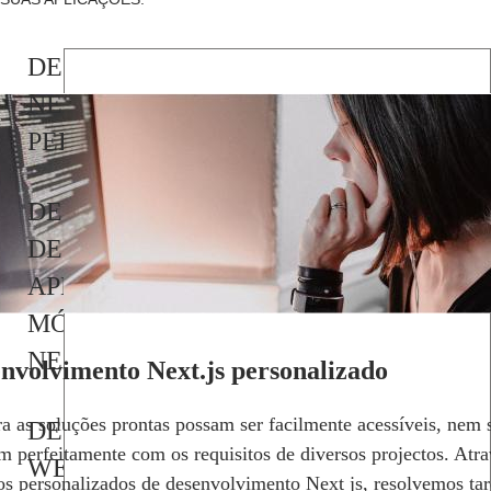
DESENVOLVIMENTO
NEXT.JS
PERSONALIZADO
DESENVOLVIMENTO
DE
APLICAÇÕES
MÓVEIS
NEXT.JS
nvolvimento Next.js personalizado
 as soluções prontas possam ser facilmente acessíveis, nem 
DESENVOLVIMENTO
m perfeitamente com os requisitos de diversos projectos. Atr
WEB
os personalizados de desenvolvimento Next js, resolvemos tar