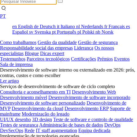
PT
en
English
de
Deutsch
it
Italiano
nl
Nederlands
fr
Français
es
Español
sv
Svenska
pt
Português
pl
Polski
nb
Norsk
Como trabalhamos
Gestão da qualidade
Gestão de segurança
Responsabilidade social das empresas
Liderança
Os nossos
especialistas
Blogue
Dicas expert
Testemunhos
Parceiros tecnológicos
Certificações
Prémios
Eventos
Sala de imprensa
Desenvolvimento de software interno ou externalizado em 2026: prós,
contras, custos e como escolher
Ler artigo
Serviços de desenvolvimento de software de ciclo completo
Consultoria e aconselhamento em TI
Desenvolvimento Web
Desenvolvimento móvel
Desenvolvimento de software incorporado
Desenvolvimento de software personalizado
Desenvolvimento de
MVP
Desenvolvimento da cloud
Desenvolvimento ERP
Suporte de
mainframe
Modernização do legado
UI/UX desenho
3D design
Teste de software e controlo de qualidade
Testes de segurança
Administração de bases de dados
DevOps
DevSecOps
Rede
IT staff augmentation
Equipa dedicada
Implementação de tecnologias avançadas