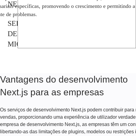
NEXT.JS
ariais específicas, promovendo o crescimento e permitindo a
nte de problemas.
SERVIÇOS
DE
MIGRAÇÃO
NEXT.JS
SERVIÇOS
Vantagens do desenvolvimento
DE
Next.js para as empresas
CONSULTORIA
NEXT.JS
Os serviços de desenvolvimento Next.js podem contribuir para
vendas, proporcionando uma experiência de utilizador verdadei
SERVIÇOS
empresa de desenvolvimento Next.js, as empresas têm um contro
libertando-as das limitações de plugins, modelos ou restrições
DE