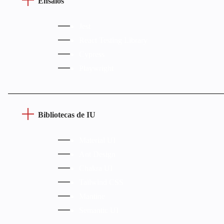
Ensaios
Jest
React Testing Library
Cypress
Playwright
Bibliotecas de IU
Material UI
Ant Design
Chakra UI
Tailwind CSS
Mantine
Semantic UI