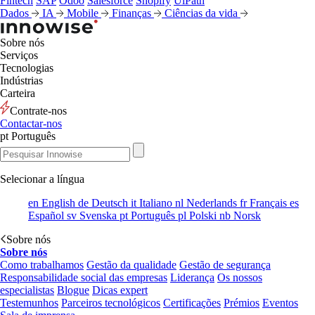
Fintech
SAP
Odoo
Salesforce
Shopify
UiPath
Dados
IA
Mobile
Finanças
Ciências da vida
Sobre nós
Serviços
Tecnologias
Indústrias
Carteira
Contrate-nos
Contactar-nos
pt
Português
Selecionar a língua
en
English
de
Deutsch
it
Italiano
nl
Nederlands
fr
Français
es
Español
sv
Svenska
pt
Português
pl
Polski
nb
Norsk
Sobre nós
Sobre nós
Como trabalhamos
Gestão da qualidade
Gestão de segurança
Responsabilidade social das empresas
Liderança
Os nossos
especialistas
Blogue
Dicas expert
Testemunhos
Parceiros tecnológicos
Certificações
Prémios
Eventos