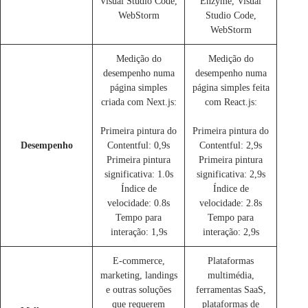
Visual Studio Code,
Enzyme, Visual
WebStorm
Studio Code,
WebStorm
Medição do
Medição do
desempenho numa
desempenho numa
página simples
página simples feita
criada com Next.js:
com React.js:
Primeira pintura do
Primeira pintura do
Desempenho
Contentful: 0,9s
Contentful: 2,9s
Primeira pintura
Primeira pintura
significativa: 1.0s
significativa: 2,9s
Índice de
Índice de
velocidade: 0.8s
velocidade: 2.8s
Tempo para
Tempo para
interação: 1,9s
interação: 2,9s
E-commerce,
Plataformas
marketing, landings
multimédia,
e outras soluções
ferramentas SaaS,
que requerem
plataformas de