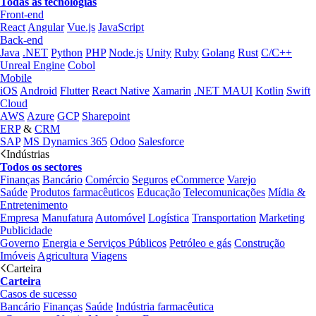
Todas as tecnologias
Front-end
React
Angular
Vue.js
JavaScript
Back-end
Java
.NET
Python
PHP
Node.js
Unity
Ruby
Golang
Rust
C/C++
Unreal Engine
Cobol
Mobile
iOS
Android
Flutter
React Native
Xamarin
.NET MAUI
Kotlin
Swift
Cloud
AWS
Azure
GCP
Sharepoint
ERP
&
CRM
SAP
MS Dynamics 365
Odoo
Salesforce
Indústrias
Todos os sectores
Finanças
Bancário
Comércio
Seguros
eCommerce
Varejo
Saúde
Produtos farmacêuticos
Educação
Telecomunicações
Mídia &
Entretenimento
Empresa
Manufatura
Automóvel
Logística
Transportation
Marketing
Publicidade
Governo
Energia e Serviços Públicos
Petróleo e gás
Construção
Imóveis
Agricultura
Viagens
Carteira
Carteira
Casos de sucesso
Bancário
Finanças
Saúde
Indústria farmacêutica