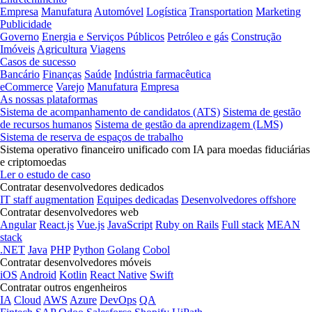
Empresa
Manufatura
Automóvel
Logística
Transportation
Marketing
Publicidade
Governo
Energia e Serviços Públicos
Petróleo e gás
Construção
Imóveis
Agricultura
Viagens
Casos de sucesso
Bancário
Finanças
Saúde
Indústria farmacêutica
eCommerce
Varejo
Manufatura
Empresa
As nossas plataformas
Sistema de acompanhamento de candidatos (ATS)
Sistema de gestão
de recursos humanos
Sistema de gestão da aprendizagem (LMS)
Sistema de reserva de espaços de trabalho
Sistema operativo financeiro unificado com IA para moedas fiduciárias
e criptomoedas
Ler o estudo de caso
Contratar desenvolvedores dedicados
IT staff augmentation
Equipes dedicadas
Desenvolvedores offshore
Contratar desenvolvedores web
Angular
React.js
Vue.js
JavaScript
Ruby on Rails
Full stack
MEAN
stack
.NET
Java
PHP
Python
Golang
Cobol
Contratar desenvolvedores móveis
iOS
Android
Kotlin
React Native
Swift
Contratar outros engenheiros
IA
Cloud
AWS
Azure
DevOps
QA