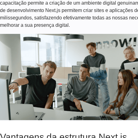
capacitação permite a criação de um ambiente digital genuinam
SUPORTE
de desenvolvimento Next.js permitem criar sites e aplicações
milissegundos, satisfazendo efetivamente todas as nossas nece
E
melhorar a sua presença digital.
MANUTENÇÃO
NEXT.JS
Vantagens da estrutura Next.js