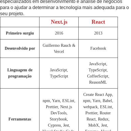
especializados em desenvolvimento e análise de negócios
para o ajudar a determinar a tecnologia mais adequada para o
seu projeto.
Next.js
React
Primeiro surgiu
2016
2013
Guillermo Rauch &
Desenvolvido por
Facebook
Vercel
JavaScript,
Linguagem de
JavaScript,
TypeScript,
programação
TypeScript
CoffeeScript,
ReasonML
Create React App,
npm, Yarn, ESLint,
npm, Yarn, Babel,
Prettier, Next.js
webpack, ESLint,
DevTools,
Prettier, Router
Ferramentas
Storybook,
React, Redux,
Cypress, Jest,
MobX, Jest,