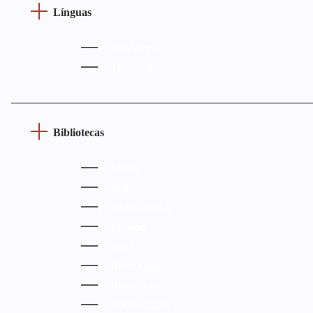
Línguas
JavaScript
TypeScript
Bibliotecas
MobX
Redux
Redux-toolkit
Zustand
RxJS
React Query
React Select
Apollo Client