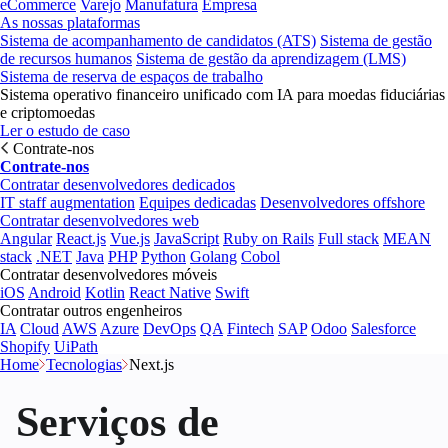
eCommerce
Varejo
Manufatura
Empresa
As nossas plataformas
Sistema de acompanhamento de candidatos (ATS)
Sistema de gestão
de recursos humanos
Sistema de gestão da aprendizagem (LMS)
Sistema de reserva de espaços de trabalho
Sistema operativo financeiro unificado com IA para moedas fiduciárias
e criptomoedas
Ler o estudo de caso
Contrate-nos
Contrate-nos
Contratar desenvolvedores dedicados
IT staff augmentation
Equipes dedicadas
Desenvolvedores offshore
Contratar desenvolvedores web
Angular
React.js
Vue.js
JavaScript
Ruby on Rails
Full stack
MEAN
stack
.NET
Java
PHP
Python
Golang
Cobol
Contratar desenvolvedores móveis
iOS
Android
Kotlin
React Native
Swift
Contratar outros engenheiros
IA
Cloud
AWS
Azure
DevOps
QA
Fintech
SAP
Odoo
Salesforce
Shopify
UiPath
Home
Tecnologias
Next.js
Serviços de