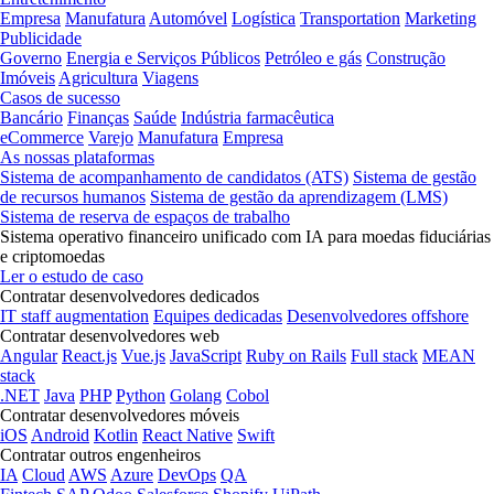
Empresa
Manufatura
Automóvel
Logística
Transportation
Marketing
Publicidade
Governo
Energia e Serviços Públicos
Petróleo e gás
Construção
Imóveis
Agricultura
Viagens
Casos de sucesso
Bancário
Finanças
Saúde
Indústria farmacêutica
eCommerce
Varejo
Manufatura
Empresa
As nossas plataformas
Sistema de acompanhamento de candidatos (ATS)
Sistema de gestão
de recursos humanos
Sistema de gestão da aprendizagem (LMS)
Sistema de reserva de espaços de trabalho
Sistema operativo financeiro unificado com IA para moedas fiduciárias
e criptomoedas
Ler o estudo de caso
Contratar desenvolvedores dedicados
IT staff augmentation
Equipes dedicadas
Desenvolvedores offshore
Contratar desenvolvedores web
Angular
React.js
Vue.js
JavaScript
Ruby on Rails
Full stack
MEAN
stack
.NET
Java
PHP
Python
Golang
Cobol
Contratar desenvolvedores móveis
iOS
Android
Kotlin
React Native
Swift
Contratar outros engenheiros
IA
Cloud
AWS
Azure
DevOps
QA