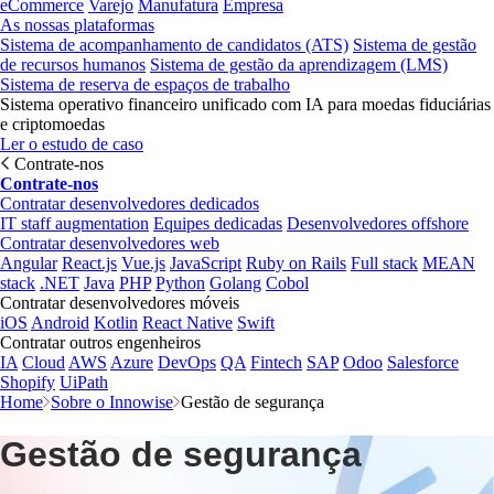
eCommerce
Varejo
Manufatura
Empresa
As nossas plataformas
Sistema de acompanhamento de candidatos (ATS)
Sistema de gestão
de recursos humanos
Sistema de gestão da aprendizagem (LMS)
Sistema de reserva de espaços de trabalho
Sistema operativo financeiro unificado com IA para moedas fiduciárias
e criptomoedas
Ler o estudo de caso
Contrate-nos
Contrate-nos
Contratar desenvolvedores dedicados
IT staff augmentation
Equipes dedicadas
Desenvolvedores offshore
Contratar desenvolvedores web
Angular
React.js
Vue.js
JavaScript
Ruby on Rails
Full stack
MEAN
stack
.NET
Java
PHP
Python
Golang
Cobol
Contratar desenvolvedores móveis
iOS
Android
Kotlin
React Native
Swift
Contratar outros engenheiros
IA
Cloud
AWS
Azure
DevOps
QA
Fintech
SAP
Odoo
Salesforce
Shopify
UiPath
Home
Sobre o Innowise
Gestão de segurança
Gestão de segurança