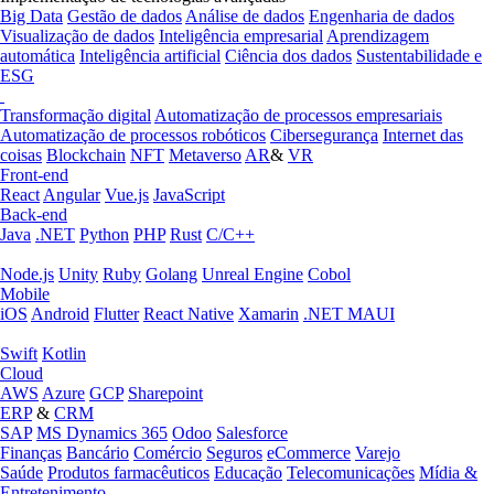
Big Data
Gestão de dados
Análise de dados
Engenharia de dados
Visualização de dados
Inteligência empresarial
Aprendizagem
automática
Inteligência artificial
Ciência dos dados
Sustentabilidade e
ESG
Transformação digital
Automatização de processos empresariais
Automatização de processos robóticos
Cibersegurança
Internet das
coisas
Blockchain
NFT
Metaverso
AR
&
VR
Front-end
React
Angular
Vue.js
JavaScript
Back-end
Java
.NET
Python
PHP
Rust
C/C++
Node.js
Unity
Ruby
Golang
Unreal Engine
Cobol
Mobile
iOS
Android
Flutter
React Native
Xamarin
.NET MAUI
Swift
Kotlin
Cloud
AWS
Azure
GCP
Sharepoint
ERP
&
CRM
SAP
MS Dynamics 365
Odoo
Salesforce
Finanças
Bancário
Comércio
Seguros
eCommerce
Varejo
Saúde
Produtos farmacêuticos
Educação
Telecomunicações
Mídia &
Entretenimento