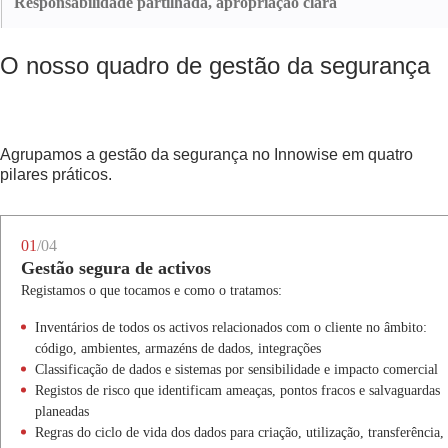
Responsabilidade partilhada, apropriação clara
nuvem e sistemas de informação. Isso significa que:
A segurança é partilhada entre o Innowise e a sua equipa, mas mantemos os
limites de propriedade bem definidos:
Utilizamos um conjunto unificado de políticas e controlos de segurança
O nosso quadro de gestão da segurança
em todas as equipas
O utilizador controla as regras de negócio, a classificação dos dados e a
As revisões e auditorias de segurança aplicam-se tanto a infra-estruturas
apetência final pelo risco
internas como a projectos de clientes
Possuímos práticas de engenharia seguras, ambientes de projeto e o nosso
As alterações das normas ou dos regulamentos são tidas em conta nos
pessoal conduz
Agrupamos a gestão da segurança no Innowise em quatro
nossos procedimentos, e não apenas num único projeto
Grupos de trabalho conjuntos decidem sobre modelos de acesso,
pilares práticos.
ambientes e ferramentas de terceiros
Não se obtém uma “configuração de projeto seguro” única. Trabalha com
uma empresa que trabalha diariamente com rotinas de segurança.
Isto mantém as decisões transparentes e rastreáveis quando o projeto cresce
ou surgem mais fornecedores.
01
/04
Gestão segura de activos
Registamos o que tocamos e como o tratamos:
Inventários de todos os activos relacionados com o cliente no âmbito:
código, ambientes, armazéns de dados, integrações
Classificação de dados e sistemas por sensibilidade e impacto comercial
Registos de risco que identificam ameaças, pontos fracos e salvaguardas
planeadas
Regras do ciclo de vida dos dados para criação, utilização, transferência,