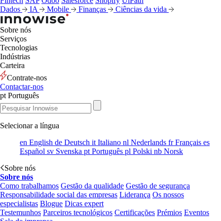
Fintech
SAP
Odoo
Salesforce
Shopify
UiPath
Dados
IA
Mobile
Finanças
Ciências da vida
Sobre nós
Serviços
Tecnologias
Indústrias
Carteira
Contrate-nos
Contactar-nos
pt
Português
Selecionar a língua
en
English
de
Deutsch
it
Italiano
nl
Nederlands
fr
Français
es
Español
sv
Svenska
pt
Português
pl
Polski
nb
Norsk
Sobre nós
Sobre nós
Como trabalhamos
Gestão da qualidade
Gestão de segurança
Responsabilidade social das empresas
Liderança
Os nossos
especialistas
Blogue
Dicas expert
Testemunhos
Parceiros tecnológicos
Certificações
Prémios
Eventos