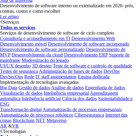
Sala de imprensa
Desenvolvimento de software interno ou externalizado em 2026: prós,
contras, custos e como escolher
Ler artigo
Serviços
Todos os serviços
Serviços de desenvolvimento de software de ciclo completo
Consultoria e aconselhamento em TI
Desenvolvimento Web
Desenvolvimento móvel
Desenvolvimento de software incorporado
Desenvolvimento de software personalizado
Desenvolvimento de
MVP
Desenvolvimento da cloud
Desenvolvimento ERP
Suporte de
mainframe
Modernização do legado
UI/UX desenho
3D design
Teste de software e controlo de qualidade
Testes de segurança
Administração de bases de dados
DevOps
DevSecOps
Rede
IT staff augmentation
Equipa dedicada
Implementação de tecnologias avançadas
Big Data
Gestão de dados
Análise de dados
Engenharia de dados
Visualização de dados
Inteligência empresarial
Aprendizagem
automática
Inteligência artificial
Ciência dos dados
Sustentabilidade e
ESG
Transformação digital
Automatização de processos empresariais
Automatização de processos robóticos
Cibersegurança
Internet das
coisas
Blockchain
NFT
Metaverso
AR
&
VR
Tecnologias