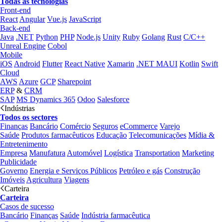
Todas as tecnologias
Front-end
React
Angular
Vue.js
JavaScript
Back-end
Java
.NET
Python
PHP
Node.js
Unity
Ruby
Golang
Rust
C/C++
Unreal Engine
Cobol
Mobile
iOS
Android
Flutter
React Native
Xamarin
.NET MAUI
Kotlin
Swift
Cloud
AWS
Azure
GCP
Sharepoint
ERP
&
CRM
SAP
MS Dynamics 365
Odoo
Salesforce
Indústrias
Todos os sectores
Finanças
Bancário
Comércio
Seguros
eCommerce
Varejo
Saúde
Produtos farmacêuticos
Educação
Telecomunicações
Mídia &
Entretenimento
Empresa
Manufatura
Automóvel
Logística
Transportation
Marketing
Publicidade
Governo
Energia e Serviços Públicos
Petróleo e gás
Construção
Imóveis
Agricultura
Viagens
Carteira
Carteira
Casos de sucesso
Bancário
Finanças
Saúde
Indústria farmacêutica