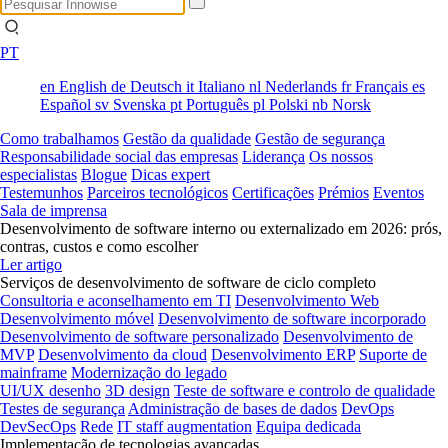
PT
en
English
de
Deutsch
it
Italiano
nl
Nederlands
fr
Français
es
Español
sv
Svenska
pt
Português
pl
Polski
nb
Norsk
Como trabalhamos
Gestão da qualidade
Gestão de segurança
Responsabilidade social das empresas
Liderança
Os nossos
especialistas
Blogue
Dicas expert
Testemunhos
Parceiros tecnológicos
Certificações
Prémios
Eventos
Sala de imprensa
Desenvolvimento de software interno ou externalizado em 2026: prós,
contras, custos e como escolher
Ler artigo
Serviços de desenvolvimento de software de ciclo completo
Consultoria e aconselhamento em TI
Desenvolvimento Web
Desenvolvimento móvel
Desenvolvimento de software incorporado
Desenvolvimento de software personalizado
Desenvolvimento de
MVP
Desenvolvimento da cloud
Desenvolvimento ERP
Suporte de
mainframe
Modernização do legado
UI/UX desenho
3D design
Teste de software e controlo de qualidade
Testes de segurança
Administração de bases de dados
DevOps
DevSecOps
Rede
IT staff augmentation
Equipa dedicada
Implementação de tecnologias avançadas