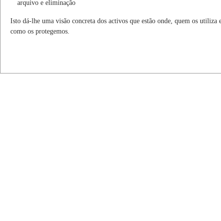
arquivo e eliminação
Isto dá-lhe uma visão concreta dos activos que estão onde, quem os utiliza 
como os protegemos.
/04
Segurança de rede: VPN, segmentação, gateways seguros e monitorizaçã
do tráfego
Segurança dos pontos terminais: estações de trabalho geridas pela empres
encriptação de discos, EDR/antivírus e políticas de dispositivos
Ambientes seguros de desenvolvimento e teste: VMs ou contentores
isolados, ambientes separados para desenvolvimento/teste/estágio/produç
Armazenamento de senhas e segredos: cofres protegidos para segredos, 
partilha por chat ou correio eletrónico