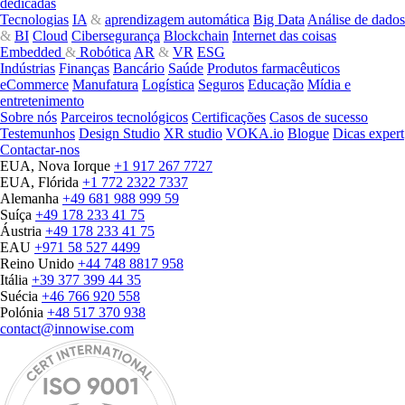
dedicadas
Tecnologias
IA
&
aprendizagem automática
Big Data
Análise de dados
&
BI
Cloud
Cibersegurança
Blockchain
Internet das coisas
Embedded
&
Robótica
AR
&
VR
ESG
Indústrias
Finanças
Bancário
Saúde
Produtos farmacêuticos
eCommerce
Manufatura
Logística
Seguros
Educação
Mídia e
entretenimento
Sobre nós
Parceiros tecnológicos
Certificações
Casos de sucesso
Testemunhos
Design Studio
XR studio
VOKA.io
Blogue
Dicas expert
Contactar-nos
EUA, Nova Iorque
+1 917 267 7727
EUA, Flórida
+1 772 2322 7337
Alemanha
+49 681 988 999 59
Suíça
+49 178 233 41 75
Áustria
+49 178 233 41 75
EAU
+971 58 527 4499
Reino Unido
+44 748 8817 958
Itália
+39 377 399 44 35
Suécia
+46 766 920 558
Polónia
+48 517 370 938
contact@innowise.com