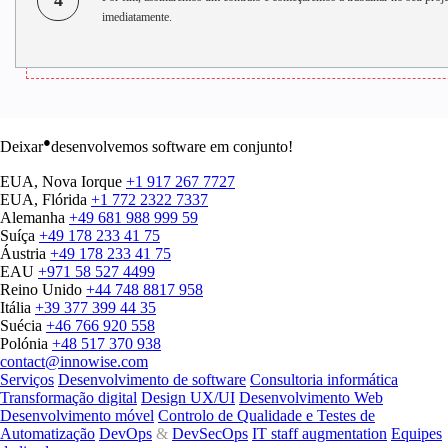
4
imediatamente.
●
Deixar
desenvolvemos software em conjunto!
EUA, Nova Iorque
+1 917 267 7727
EUA, Flórida
+1 772 2322 7337
Alemanha
+49 681 988 999 59
Suíça
+49 178 233 41 75
Áustria
+49 178 233 41 75
EAU
+971 58 527 4499
Reino Unido
+44 748 8817 958
Itália
+39 377 399 44 35
Suécia
+46 766 920 558
Polónia
+48 517 370 938
contact@innowise.com
Serviços
Desenvolvimento de software
Consultoria informática
Transformação digital
Design UX/UI
Desenvolvimento Web
Desenvolvimento móvel
Controlo de Qualidade e Testes de
Automatização
DevOps
&
DevSecOps
IT staff augmentation
Equipes