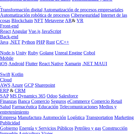
Transformación digital
Automatización de procesos empresariales
Automatización robótica de procesos
Ciberseguridad
Internet de las
cosas
Blockchain
NFT
Metaverse
AR
&
VR
Front-end
React
Angular
Vue.js
JavaScript
Back-end
Java
.NET
Python
PHP
Rust
C/C++
Node.js
Unity
Ruby
Golang
Unreal Engine
Cobol
Mobile
iOS
Android
Flutter
React Native
Xamarin
.NET MAUI
Swift
Kotlin
Cloud
AWS
Azure
GCP
Sharepoint
ERP
&
CRM
SAP
MS Dynamics 365
Odoo
Salesforce
Finanzas
Banca
Comercio
Seguros
eCommerce
Comercio Retail
Salud
Farmacéutica
Educación
Telecomunicaciones
Medios y
entretenimiento
Empresa
Manufactura
Automoción
Logística
Transportation
Marketing
Publicidad
Gobierno
Energía y Servicios Públicos
Petróleo y gas
Construcción
Inmueble
Agricultura
Viajes