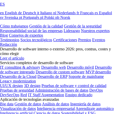
ES
en
English
de
Deutsch
it
Italiano
nl
Nederlands
fr
Français
es
Español
sv
Svenska
pt
Português
pl
Polski
nb
Norsk
Cómo trabajamos
Gestión de la calidad
Gestión de la seguridad
Responsabilidad social de las empresas
Liderazgo
Nuestros expertos
Blog
Consejos de expertos
Testimonios
Socios tecnológicos
Certificaciones
Premios
Eventos
Redacción
Desarrollo de software interno o externo 2026: pros, contras, costes y
cómo elegir
Leer el artículo
Servicios completos de desarrollo de software
IT consulting & advisory
Desarrollo web
Desarrollo móvil
Desarrollo
de software integrado
Desarrollo de custom software
MVP desarrollo
Desarrollo de la Cloud
Desarrollo de ERP
Soporte de mainframe
Legacy modernization
UI/UX design
3D design
Pruebas de software y control de calidad
Pruebas de seguridad
Administración de bases de datos
DevOps
DevSecOps
Red
IT Staff Augmentation
Equipo dedicado
Aplicación de tecnologías avanzadas
Big data
Gestión de datos
Análisis de datos
Ingeniería de datos
Visualización de datos
Inteligencia empresarial
Aprendizaje automático
Inteligencia artificial
Ciencia de datos
Sostenibilidad y ESG