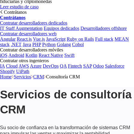
fiduciarias y criptomonedas
Leer estudio de caso
Contrátanos
Contrátanos
Contratar desarrolladores dedicados
IT Staff Augmentation
Equipos dedicados
Desarrolladores offshore
Contratar desarrolladores web
Angular
React.js
Vue.js
JavaScript
Ruby on Rails
Full stack
MEAN
stack
.NET
Java
PHP
Python
Golang
Cobol
Contratar desarrolladores móviles
iOS
Android
Kotlin
React Native
Swift
Contratar otros ingenieros
IA
Cloud
AWS
Azure
DevOps
QA
Fintech
SAP
Odoo
Salesforce
Shopify
UiPath
Home
Servicios
CRM
Consultoría CRM
Servicios de consultoría
CRM
Su socio de confianza en la transformación de sistemas CRM
para impulsar las ventas y maximizar la rentabilidad.