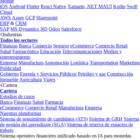
Mobile
iOS
Android
Flutter
React Native
Xamarin
.NET MAUI
Kotlin
Swift
Cloud
AWS
Azure
GCP
Sharepoint
ERP
&
CRM
SAP
MS Dynamics 365
Odoo
Salesforce
Industrias
Todos los sectores
Finanzas
Banca
Comercio
Seguros
eCommerce
Comercio Retail
Salud
Farmacéutica
Educación
Telecomunicaciones
Medios y
entretenimiento
Empresa
Manufactura
Automoción
Logística
Transportation
Marketing
Publicidad
Gobierno
Energía y Servicios Públicos
Petróleo y gas
Construcción
Inmueble
Agricultura
Viajes
Cartera
Cartera
Estudios de casos
Banca
Finanzas
Salud
Farmacia
eCommerce
Comercio Retail
Manufactura
Empresa
Nuestras plataformas
Sistema de seguimiento de candidatos (ATS)
Sistema de GRH
Sistema
de gestión del aprendizaje (SGA)
Sistema de reserva de espacios de
trabajo
Sistema operativo financiero unificado basado en IA para monedas