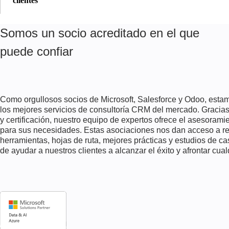
clientes
y centrándonos en actividades de ventas de alto impacto.
Implementamos herramientas de feedback para captar opiniones en todos
los canales, lo que permite el análisis de opiniones y la identificación de
Somos un socio acreditado en el que
tendencias para mejorar los productos y servicios de forma proactiva.
puede confiar
Como orgullosos socios de Microsoft, Salesforce y Odoo, esta
los mejores servicios de consultoría CRM del mercado. Gracia
y certificación, nuestro equipo de expertos ofrece el asesorami
para sus necesidades. Estas asociaciones nos dan acceso a re
herramientas, hojas de ruta, mejores prácticas y estudios de cas
de ayudar a nuestros clientes a alcanzar el éxito y afrontar cual