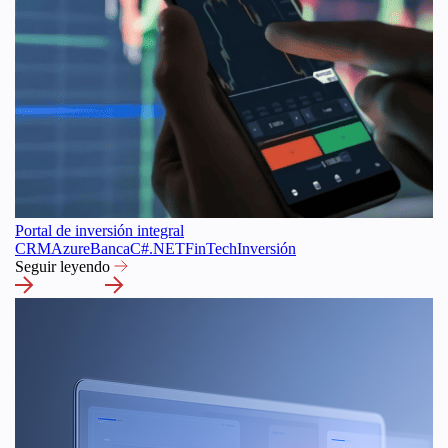
Portal de inversión integral
CRM
Azure
Banca
C#
.NET
FinTech
Inversión
Seguir leyendo