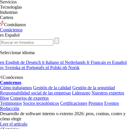
Servicios
Tecnologías
Industrias
Cartera
Contrátanos
Contáctenos
es
Español
Seleccionar idioma
en
English
de
Deutsch
it
Italiano
nl
Nederlands
fr
Français
es
Español
sv
Svenska
pt
Português
pl
Polski
nb
Norsk
Conócenos
Conócenos
Cómo trabajamos
Gestión de la calidad
Gestión de la seguridad
Responsabilidad social de las empresas
Liderazgo
Nuestros expertos
Blog
Consejos de expertos
Testimonios
Socios tecnológicos
Certificaciones
Premios
Eventos
Redacción
Desarrollo de software interno o externo 2026: pros, contras, costes y
cómo elegir
Leer el artículo