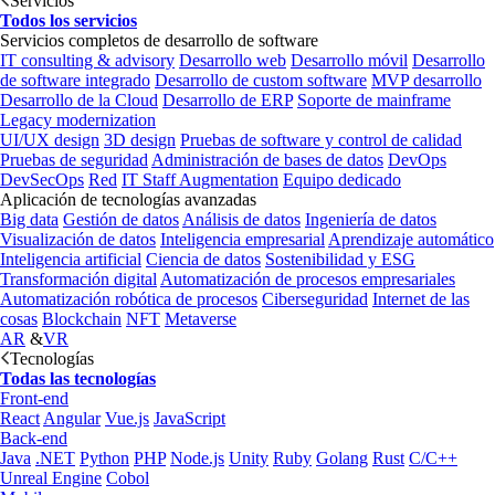
Servicios
Todos los servicios
Servicios completos de desarrollo de software
IT consulting & advisory
Desarrollo web
Desarrollo móvil
Desarrollo
de software integrado
Desarrollo de custom software
MVP desarrollo
Desarrollo de la Cloud
Desarrollo de ERP
Soporte de mainframe
Legacy modernization
UI/UX design
3D design
Pruebas de software y control de calidad
Pruebas de seguridad
Administración de bases de datos
DevOps
DevSecOps
Red
IT Staff Augmentation
Equipo dedicado
Aplicación de tecnologías avanzadas
Big data
Gestión de datos
Análisis de datos
Ingeniería de datos
Visualización de datos
Inteligencia empresarial
Aprendizaje automático
Inteligencia artificial
Ciencia de datos
Sostenibilidad y ESG
Transformación digital
Automatización de procesos empresariales
Automatización robótica de procesos
Ciberseguridad
Internet de las
cosas
Blockchain
NFT
Metaverse
AR
&
VR
Tecnologías
Todas las tecnologías
Front-end
React
Angular
Vue.js
JavaScript
Back-end
Java
.NET
Python
PHP
Node.js
Unity
Ruby
Golang
Rust
C/C++
Unreal Engine
Cobol