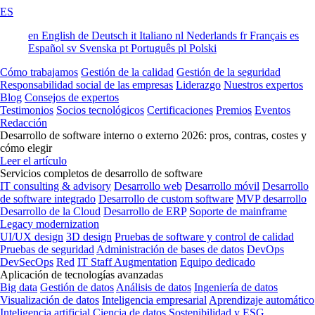
ES
en
English
de
Deutsch
it
Italiano
nl
Nederlands
fr
Français
es
Español
sv
Svenska
pt
Português
pl
Polski
Cómo trabajamos
Gestión de la calidad
Gestión de la seguridad
Responsabilidad social de las empresas
Liderazgo
Nuestros expertos
Blog
Consejos de expertos
Testimonios
Socios tecnológicos
Certificaciones
Premios
Eventos
Redacción
Desarrollo de software interno o externo 2026: pros, contras, costes y
cómo elegir
Leer el artículo
Servicios completos de desarrollo de software
IT consulting & advisory
Desarrollo web
Desarrollo móvil
Desarrollo
de software integrado
Desarrollo de custom software
MVP desarrollo
Desarrollo de la Cloud
Desarrollo de ERP
Soporte de mainframe
Legacy modernization
UI/UX design
3D design
Pruebas de software y control de calidad
Pruebas de seguridad
Administración de bases de datos
DevOps
DevSecOps
Red
IT Staff Augmentation
Equipo dedicado
Aplicación de tecnologías avanzadas
Big data
Gestión de datos
Análisis de datos
Ingeniería de datos
Visualización de datos
Inteligencia empresarial
Aprendizaje automático
Inteligencia artificial
Ciencia de datos
Sostenibilidad y ESG