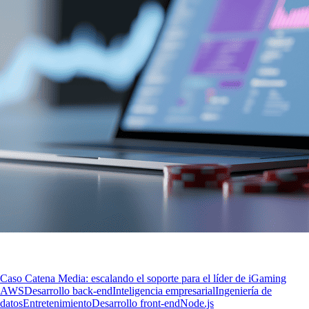
Caso Catena Media: escalando el soporte para el líder de iGaming
AWS
Desarrollo back-end
Inteligencia empresarial
Ingeniería de
datos
Entretenimiento
Desarrollo front-end
Node.js