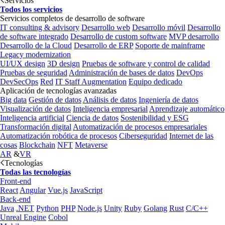
Servicios
Todos los servicios
Servicios completos de desarrollo de software
IT consulting & advisory
Desarrollo web
Desarrollo móvil
Desarrollo
de software integrado
Desarrollo de custom software
MVP desarrollo
Desarrollo de la Cloud
Desarrollo de ERP
Soporte de mainframe
Legacy modernization
UI/UX design
3D design
Pruebas de software y control de calidad
Pruebas de seguridad
Administración de bases de datos
DevOps
DevSecOps
Red
IT Staff Augmentation
Equipo dedicado
Aplicación de tecnologías avanzadas
Big data
Gestión de datos
Análisis de datos
Ingeniería de datos
Visualización de datos
Inteligencia empresarial
Aprendizaje automático
Inteligencia artificial
Ciencia de datos
Sostenibilidad y ESG
Transformación digital
Automatización de procesos empresariales
Automatización robótica de procesos
Ciberseguridad
Internet de las
cosas
Blockchain
NFT
Metaverse
AR
&
VR
Tecnologías
Todas las tecnologías
Front-end
React
Angular
Vue.js
JavaScript
Back-end
Java
.NET
Python
PHP
Node.js
Unity
Ruby
Golang
Rust
C/C++
Unreal Engine
Cobol