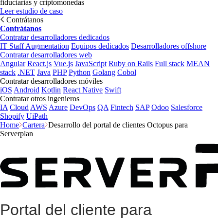
fiduciarias y criptomonedas
Leer estudio de caso
Contrátanos
Contrátanos
Contratar desarrolladores dedicados
IT Staff Augmentation
Equipos dedicados
Desarrolladores offshore
Contratar desarrolladores web
Angular
React.js
Vue.js
JavaScript
Ruby on Rails
Full stack
MEAN
stack
.NET
Java
PHP
Python
Golang
Cobol
Contratar desarrolladores móviles
iOS
Android
Kotlin
React Native
Swift
Contratar otros ingenieros
IA
Cloud
AWS
Azure
DevOps
QA
Fintech
SAP
Odoo
Salesforce
Shopify
UiPath
Home
Cartera
Desarrollo del portal de clientes Octopus para
Serverplan
Portal del cliente para