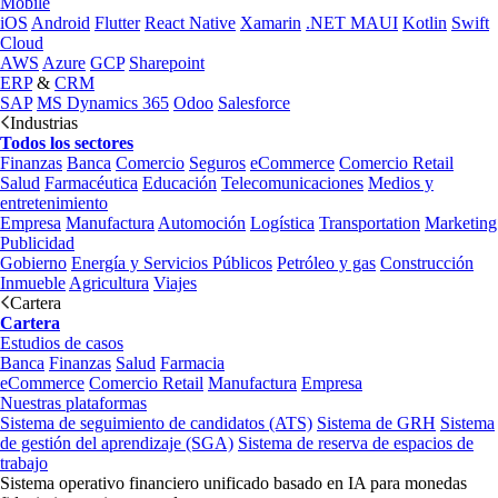
Mobile
iOS
Android
Flutter
React Native
Xamarin
.NET MAUI
Kotlin
Swift
Cloud
AWS
Azure
GCP
Sharepoint
ERP
&
CRM
SAP
MS Dynamics 365
Odoo
Salesforce
Industrias
Todos los sectores
Finanzas
Banca
Comercio
Seguros
eCommerce
Comercio Retail
Salud
Farmacéutica
Educación
Telecomunicaciones
Medios y
entretenimiento
Empresa
Manufactura
Automoción
Logística
Transportation
Marketing
Publicidad
Gobierno
Energía y Servicios Públicos
Petróleo y gas
Construcción
Inmueble
Agricultura
Viajes
Cartera
Cartera
Estudios de casos
Banca
Finanzas
Salud
Farmacia
eCommerce
Comercio Retail
Manufactura
Empresa
Nuestras plataformas
Sistema de seguimiento de candidatos (ATS)
Sistema de GRH
Sistema
de gestión del aprendizaje (SGA)
Sistema de reserva de espacios de
trabajo
Sistema operativo financiero unificado basado en IA para monedas