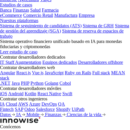
Estudios de casos
Banca
Finanzas
Salud
Farmacia
eCommerce
Comercio Retail
Manufactura
Empresa
Nuestras plataformas
Sistema de seguimiento de candidatos (ATS)
Sistema de GRH
Sistema
de gestión del aprendizaje (SGA)
Sistema de reserva de espacios de
trabajo
Sistema operativo financiero unificado basado en IA para monedas
fiduciarias y criptomonedas
Leer estudio de caso
Contratar desarrolladores dedicados
IT Staff Augmentation
Equipos dedicados
Desarrolladores offshore
Contratar desarrolladores web
Angular
React.js
Vue.js
JavaScript
Ruby on Rails
Full stack
MEAN
stack
.NET
Java
PHP
Python
Golang
Cobol
Contratar desarrolladores móviles
iOS
Android
Kotlin
React Native
Swift
Contratar otros ingenieros
IA
Cloud
AWS
Azure
DevOps
QA
Fintech
SAP
Odoo
Salesforce
Shopify
UiPath
Datos
IA
Mobile
Finanzas
Ciencias de la vida
Conócenos