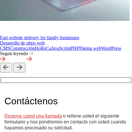
Fast website delivery for family businesses
Desarrollo de sitios web
CMS
Construcción
HoReCa
JavaScript
PHP
Página web
WordPress
Seguir leyendo
Contáctenos
Reserve usted una llamada
o rellene usted el siguiente
formulario y nos pondremos en contacto con usted cuando
hayamos procesado su solicitud.