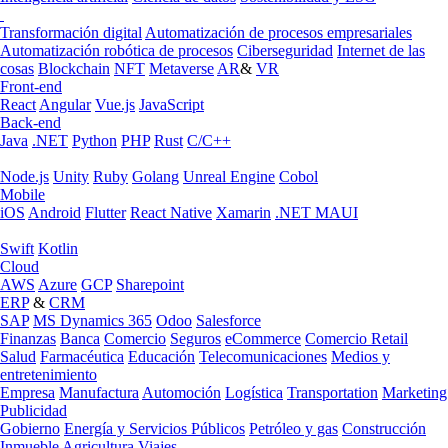
Transformación digital
Automatización de procesos empresariales
Automatización robótica de procesos
Ciberseguridad
Internet de las
cosas
Blockchain
NFT
Metaverse
AR
&
VR
Front-end
React
Angular
Vue.js
JavaScript
Back-end
Java
.NET
Python
PHP
Rust
C/C++
Node.js
Unity
Ruby
Golang
Unreal Engine
Cobol
Mobile
iOS
Android
Flutter
React Native
Xamarin
.NET MAUI
Swift
Kotlin
Cloud
AWS
Azure
GCP
Sharepoint
ERP
&
CRM
SAP
MS Dynamics 365
Odoo
Salesforce
Finanzas
Banca
Comercio
Seguros
eCommerce
Comercio Retail
Salud
Farmacéutica
Educación
Telecomunicaciones
Medios y
entretenimiento
Empresa
Manufactura
Automoción
Logística
Transportation
Marketing
Publicidad
Gobierno
Energía y Servicios Públicos
Petróleo y gas
Construcción
Inmueble
Agricultura
Viajes