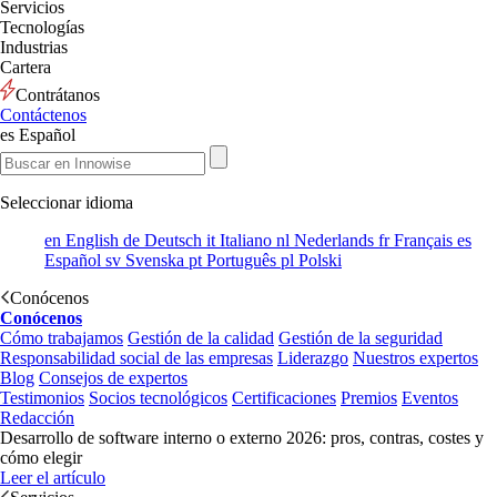
Servicios
Tecnologías
Industrias
Cartera
Contrátanos
Contáctenos
es
Español
Seleccionar idioma
en
English
de
Deutsch
it
Italiano
nl
Nederlands
fr
Français
es
Español
sv
Svenska
pt
Português
pl
Polski
Conócenos
Conócenos
Cómo trabajamos
Gestión de la calidad
Gestión de la seguridad
Responsabilidad social de las empresas
Liderazgo
Nuestros expertos
Blog
Consejos de expertos
Testimonios
Socios tecnológicos
Certificaciones
Premios
Eventos
Redacción
Desarrollo de software interno o externo 2026: pros, contras, costes y
cómo elegir
Leer el artículo