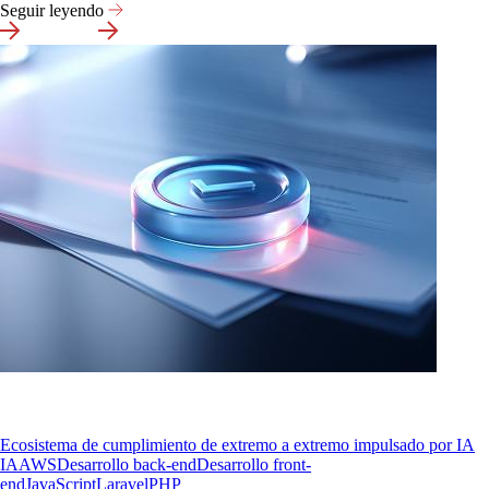
Seguir leyendo
Ecosistema de cumplimiento de extremo a extremo impulsado por IA
IA
AWS
Desarrollo back-end
Desarrollo front-
end
JavaScript
Laravel
PHP