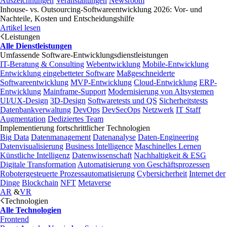
Auszeichnungen
Veranstaltungen
Newsroom
Inhouse- vs. Outsourcing-Softwareentwicklung 2026: Vor- und
Nachteile, Kosten und Entscheidungshilfe
Artikel lesen
Leistungen
Alle Dienstleistungen
Umfassende Software-Entwicklungsdienstleistungen
IT-Beratung & Consulting
Webentwicklung
Mobile-Entwicklung
Entwicklung eingebetteter Software
Maßgeschneiderte
Softwareentwicklung
MVP-Entwicklung
Cloud-Entwicklung
ERP-
Entwicklung
Mainframe-Support
Modernisierung von Altsystemen
UI/UX-Design
3D-Design
Softwaretests und QS
Sicherheitstests
Datenbankverwaltung
DevOps
DevSecOps
Netzwerk
IT Staff
Augmentation
Dediziertes Team
Implementierung fortschrittlicher Technologien
Big Data
Datenmanagement
Datenanalyse
Daten-Engineering
Datenvisualisierung
Business Intelligence
Maschinelles Lernen
Künstliche Intelligenz
Datenwissenschaft
Nachhaltigkeit & ESG
Digitale Transformation
Automatisierung von Geschäftsprozessen
Robotergesteuerte Prozessautomatisierung
Cybersicherheit
Internet der
Dinge
Blockchain
NFT
Metaverse
AR
&
VR
Technologien
Alle Technologien
Frontend