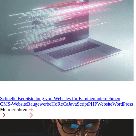
Schnelle Bereitstellung von Websites für Familienunternehmen
CMS-Website
Baugewerbe
HoReCa
JavaScript
PHP
Website
WordPress
Mehr erfahren