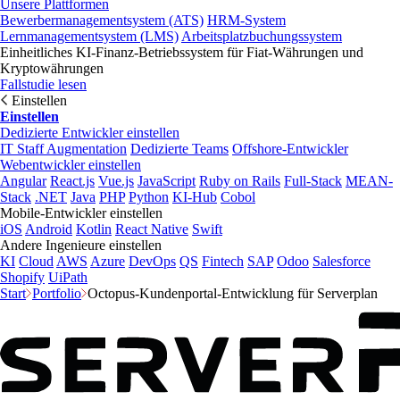
Unsere Plattformen
Bewerbermanagementsystem (ATS)
HRM-System
Lernmanagementsystem (LMS)
Arbeitsplatzbuchungssystem
Einheitliches KI-Finanz-Betriebssystem für Fiat-Währungen und
Kryptowährungen
Fallstudie lesen
Einstellen
Einstellen
Dedizierte Entwickler einstellen
IT Staff Augmentation
Dedizierte Teams
Offshore-Entwickler
Webentwickler einstellen
Angular
React.js
Vue.js
JavaScript
Ruby on Rails
Full-Stack
MEAN-
Stack
.NET
Java
PHP
Python
KI-Hub
Cobol
Mobile-Entwickler einstellen
iOS
Android
Kotlin
React Native
Swift
Andere Ingenieure einstellen
KI
Cloud
AWS
Azure
DevOps
QS
Fintech
SAP
Odoo
Salesforce
Shopify
UiPath
Start
Portfolio
Octopus-Kundenportal-Entwicklung für Serverplan