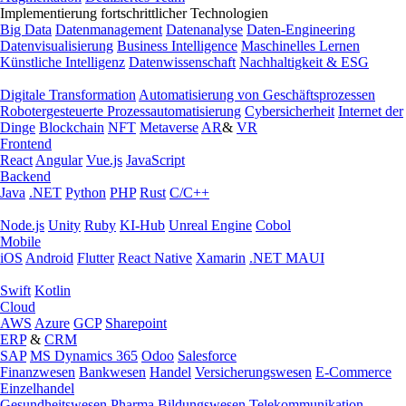
Implementierung fortschrittlicher Technologien
Big Data
Datenmanagement
Datenanalyse
Daten-Engineering
Datenvisualisierung
Business Intelligence
Maschinelles Lernen
Künstliche Intelligenz
Datenwissenschaft
Nachhaltigkeit & ESG
Digitale Transformation
Automatisierung von Geschäftsprozessen
Robotergesteuerte Prozessautomatisierung
Cybersicherheit
Internet der
Dinge
Blockchain
NFT
Metaverse
AR
&
VR
Frontend
React
Angular
Vue.js
JavaScript
Backend
Java
.NET
Python
PHP
Rust
C/C++
Node.js
Unity
Ruby
KI-Hub
Unreal Engine
Cobol
Mobile
iOS
Android
Flutter
React Native
Xamarin
.NET MAUI
Swift
Kotlin
Cloud
AWS
Azure
GCP
Sharepoint
ERP
&
CRM
SAP
MS Dynamics 365
Odoo
Salesforce
Finanzwesen
Bankwesen
Handel
Versicherungswesen
E-Commerce
Einzelhandel
Gesundheitswesen
Pharma
Bildungswesen
Telekommunikation