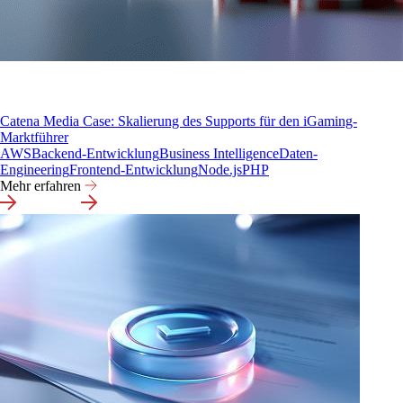
Catena Media Case: Skalierung des Supports für den iGaming-
Marktführer
AWS
Backend-Entwicklung
Business Intelligence
Daten-
Engineering
Frontend-Entwicklung
Node.js
PHP
Mehr erfahren