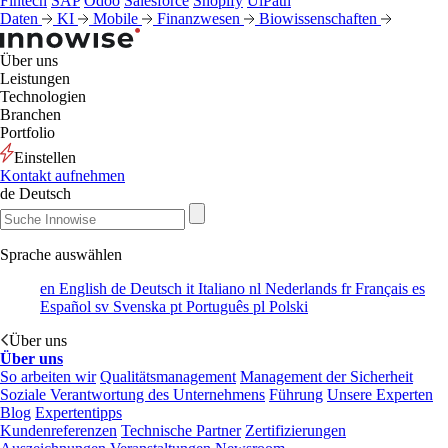
Fintech
SAP
Odoo
Salesforce
Shopify
UiPath
Daten
KI
Mobile
Finanzwesen
Biowissenschaften
Über uns
Leistungen
Technologien
Branchen
Portfolio
Einstellen
Kontakt aufnehmen
de
Deutsch
Sprache auswählen
en
English
de
Deutsch
it
Italiano
nl
Nederlands
fr
Français
es
Español
sv
Svenska
pt
Português
pl
Polski
Über uns
Über uns
So arbeiten wir
Qualitätsmanagement
Management der Sicherheit
Soziale Verantwortung des Unternehmens
Führung
Unsere Experten
Blog
Expertentipps
Kundenreferenzen
Technische Partner
Zertifizierungen