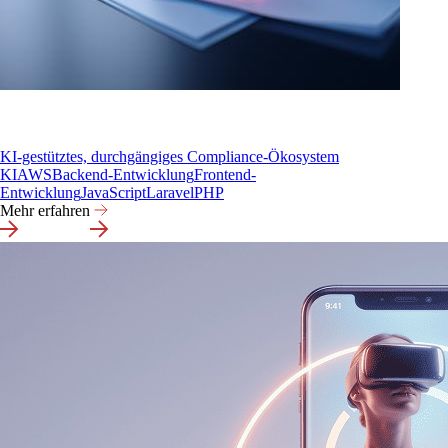
KI-gestütztes, durchgängiges Compliance-Ökosystem
KI
AWS
Backend-Entwicklung
Frontend-
Entwicklung
JavaScript
Laravel
PHP
Mehr erfahren