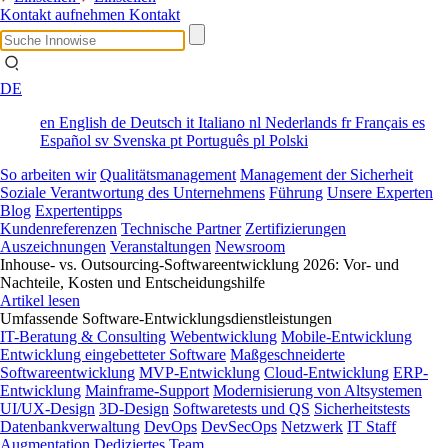
Kontakt aufnehmen
Kontakt
DE
en
English
de
Deutsch
it
Italiano
nl
Nederlands
fr
Français
es
Español
sv
Svenska
pt
Português
pl
Polski
So arbeiten wir
Qualitätsmanagement
Management der Sicherheit
Soziale Verantwortung des Unternehmens
Führung
Unsere Experten
Blog
Expertentipps
Kundenreferenzen
Technische Partner
Zertifizierungen
Auszeichnungen
Veranstaltungen
Newsroom
Inhouse- vs. Outsourcing-Softwareentwicklung 2026: Vor- und
Nachteile, Kosten und Entscheidungshilfe
Artikel lesen
Umfassende Software-Entwicklungsdienstleistungen
IT-Beratung & Consulting
Webentwicklung
Mobile-Entwicklung
Entwicklung eingebetteter Software
Maßgeschneiderte
Softwareentwicklung
MVP-Entwicklung
Cloud-Entwicklung
ERP-
Entwicklung
Mainframe-Support
Modernisierung von Altsystemen
UI/UX-Design
3D-Design
Softwaretests und QS
Sicherheitstests
Datenbankverwaltung
DevOps
DevSecOps
Netzwerk
IT Staff
Augmentation
Dediziertes Team