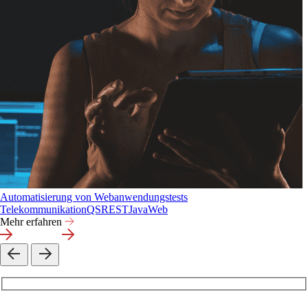
Automatisierung von Webanwendungstests
Telekommunikation
QS
REST
Java
Web
Mehr erfahren