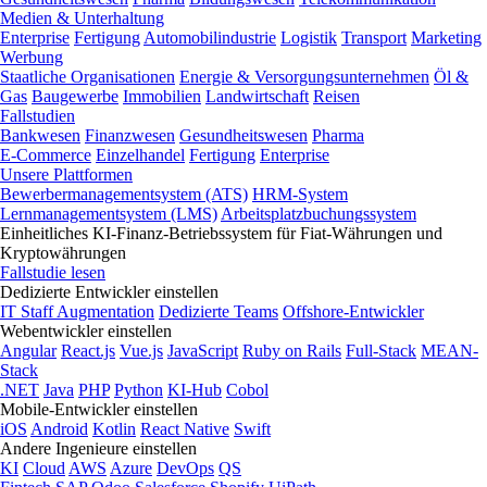
Medien & Unterhaltung
Enterprise
Fertigung
Automobilindustrie
Logistik
Transport
Marketing
Werbung
Staatliche Organisationen
Energie & Versorgungsunternehmen
Öl &
Gas
Baugewerbe
Immobilien
Landwirtschaft
Reisen
Fallstudien
Bankwesen
Finanzwesen
Gesundheitswesen
Pharma
E-Commerce
Einzelhandel
Fertigung
Enterprise
Unsere Plattformen
Bewerbermanagementsystem (ATS)
HRM-System
Lernmanagementsystem (LMS)
Arbeitsplatzbuchungssystem
Einheitliches KI-Finanz-Betriebssystem für Fiat-Währungen und
Kryptowährungen
Fallstudie lesen
Dedizierte Entwickler einstellen
IT Staff Augmentation
Dedizierte Teams
Offshore-Entwickler
Webentwickler einstellen
Angular
React.js
Vue.js
JavaScript
Ruby on Rails
Full-Stack
MEAN-
Stack
.NET
Java
PHP
Python
KI-Hub
Cobol
Mobile-Entwickler einstellen
iOS
Android
Kotlin
React Native
Swift
Andere Ingenieure einstellen
KI
Cloud
AWS
Azure
DevOps
QS