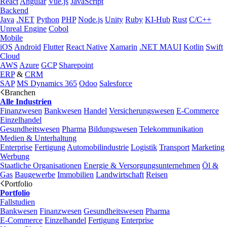
React
Angular
Vue.js
JavaScript
Backend
Java
.NET
Python
PHP
Node.js
Unity
Ruby
KI-Hub
Rust
C/C++
Unreal Engine
Cobol
Mobile
iOS
Android
Flutter
React Native
Xamarin
.NET MAUI
Kotlin
Swift
Cloud
AWS
Azure
GCP
Sharepoint
ERP
&
CRM
SAP
MS Dynamics 365
Odoo
Salesforce
Branchen
Alle Industrien
Finanzwesen
Bankwesen
Handel
Versicherungswesen
E-Commerce
Einzelhandel
Gesundheitswesen
Pharma
Bildungswesen
Telekommunikation
Medien & Unterhaltung
Enterprise
Fertigung
Automobilindustrie
Logistik
Transport
Marketing
Werbung
Staatliche Organisationen
Energie & Versorgungsunternehmen
Öl &
Gas
Baugewerbe
Immobilien
Landwirtschaft
Reisen
Portfolio
Portfolio
Fallstudien
Bankwesen
Finanzwesen
Gesundheitswesen
Pharma
E-Commerce
Einzelhandel
Fertigung
Enterprise