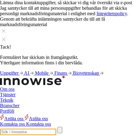
Lämna dina kontaktuppgifter, så skickar vi dig vår översikt via e-post
Jag samtycker till att mina personuppgifter behandlas för att skicka
personligt marknadsföringsmaterial i enlighet med
Integritetspolicy
.
Genom att bekräfta inlämningen samtycker du till att få
marknadsföringsmaterial
Tack!
Formuläret har skickats in framgångsrikt.
Ytterligare information finns i din brevlåda.
Uppgifter
AI
Mobile
Finans
Biovetenskap
Om oss
Tjänster
Teknik
Branscher
Portfölj
Anlita oss
Anlita oss
Kontakta oss
Kontakta oss