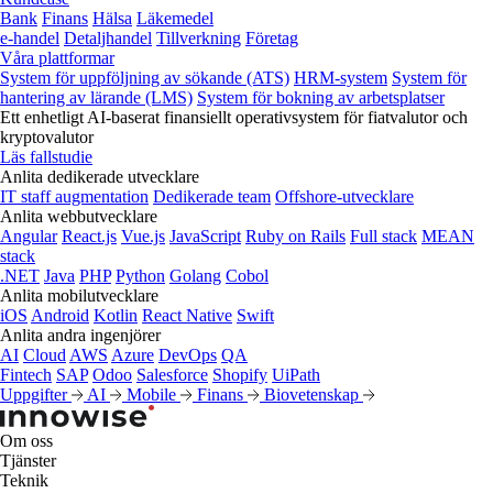
Bank
Finans
Hälsa
Läkemedel
e‑handel
Detaljhandel
Tillverkning
Företag
Våra plattformar
System för uppföljning av sökande (ATS)
HRM-system
System för
hantering av lärande (LMS)
System för bokning av arbetsplatser
Ett enhetligt AI-baserat finansiellt operativsystem för fiatvalutor och
kryptovalutor
Läs fallstudie
Anlita dedikerade utvecklare
IT staff augmentation
Dedikerade team
Offshore-utvecklare
Anlita webbutvecklare
Angular
React.js
Vue.js
JavaScript
Ruby on Rails
Full stack
MEAN
stack
.NET
Java
PHP
Python
Golang
Cobol
Anlita mobilutvecklare
iOS
Android
Kotlin
React Native
Swift
Anlita andra ingenjörer
AI
Cloud
AWS
Azure
DevOps
QA
Fintech
SAP
Odoo
Salesforce
Shopify
UiPath
Uppgifter
AI
Mobile
Finans
Biovetenskap
Om oss
Tjänster
Teknik