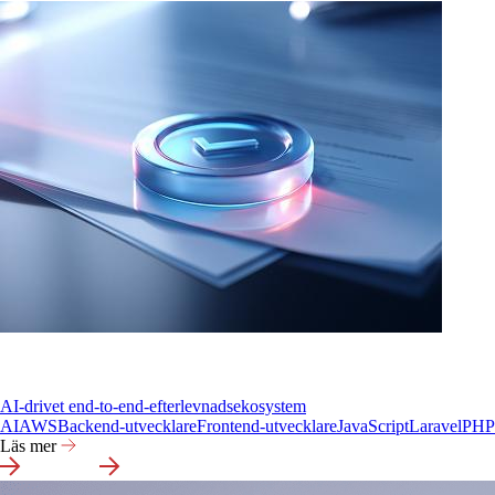
AI-drivet end-to-end-efterlevnadsekosystem
AI
AWS
Backend-utvecklare
Frontend-utvecklare
JavaScript
Laravel
PHP
Läs mer