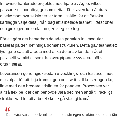
Innowise hanterade projektet med hjälp av Agile, vilket
passade ett portalbygge som detta, där kraven kan ändras
allteftersom nya sektioner tar form. I stället för att försöka
kartlägga varje detalj från dag ett arbetade teamet i iterationer
och gick igenom omfattningen steg för steg.
För att göra det hanterbart delades portalen in i moduler
baserat på den befintliga domänstrukturen. Detta gav teamet ett
tydligare sätt att arbeta med olika delar av kundområdet
parallellt samtidigt som det övergripande systemet hölls
organiserat.
Leveransen genomgick sedan utvecklings- och testfaser, med
milstolpar för att följa framstegen och se till att lanseringen låg i
linje med den bredare tidslinjen för portalen. Processen var
alltså flexibel där den behövde vara det, men ändå tillräckligt
strukturerad för att arbetet skulle gå stadigt framåt.
Det svåra var att backend redan hade sin egen struktur, och den stä