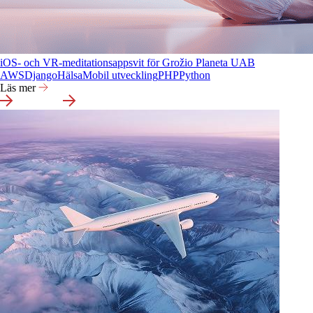
iOS- och VR-meditationsappsvit för Grožio Planeta UAB
AWS
Django
Hälsa
Mobil utveckling
PHP
Python
Läs mer