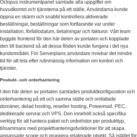
Octopus instrumentpanel samlade alla uppgifter om
huvudkontot och tjänsterna på ett ställe. Användarna kunde
öppna en skärm och snabbt kontrollera aktiverade
beställningar, beställningar som fortfarande var under
installation, förfallodatum, betalningar och fakturor. Vårt team
byggde frontend för den här delen av portalen och kopplade
den till backend så att dessa flöden kunde fungera i det nya
kundområdet. För Serverplans användare innebar det mindre
tid för att leta efter rutinmässig information om konton och
tjänster.
Produkt- och orderhantering
I den här delen av portalen samlades produktkonfiguration och
orderhantering på ett och samma ställe och omfattade
domäner, delad hosting, reseller hosting, Powermail, PEC,
dedikerade servrar och VPS. Den innehöll också specifika
verktyg för att hantera paket och orderlistor per produkttyp,
tillsammans med projekthanteringsfunktioner för att skapa
anpassade scope och gruppera relaterade objekt. Så istället för