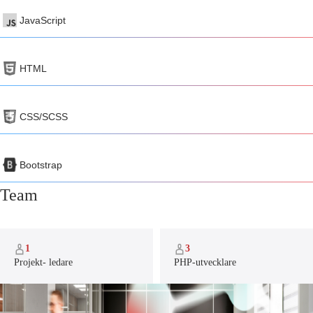
JavaScript
HTML
CSS/SCSS
Bootstrap
Team
1
3
Projekt- ledare
PHP-utvecklare