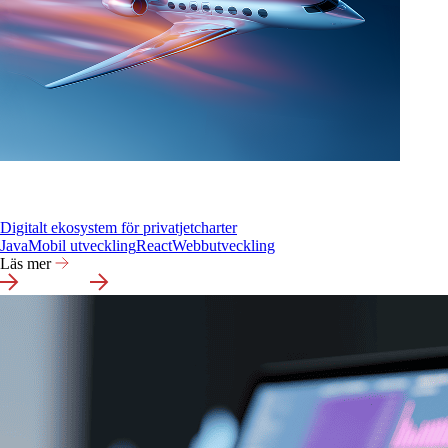
Digitalt ekosystem för privatjetcharter
Java
Mobil utveckling
React
Webbutveckling
Läs mer