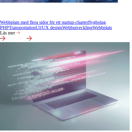
Webbplats med flera sidor för ett startup-charterflygbolag
PHP
Transportation
UI/UX design
Webbutveckling
Webbplats
Läs mer