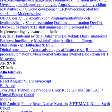
IT-konsultationer och rådgivning
Webbutveckling
Mobil utveckling
Utveckling av inbyggd programvara
Anpassad mjukvaruutveckling
MVP-utveckling
Cloud development
ERP-utveckling
Stöd för
stordatorer
Modernisering
UI/UX design
3D-konstruktion
Programvarutestning och
kvalitetssäkring
Säkerhetstestning
Databasadministration
DevOps
DevSecOps
Nätverk
IT staff augmentation
Dedikerat team
Implementering av avancerad teknik
Big data
Hantering av data
Dataanalys
Datateknik
Datavisualisering
Business intelligence
Maskininlärning
Artificiell intelligens
Datavetenskap
Hållbarhet & ESG
Digital omvandling
Automatisering av affärsprocesser
Robotbaserad
processautomation
Cybersäkerhet
Sakernas internet
Blockchain
NFT
Metaverse
AR
&
VR
Teknik
Alla tekniker
Front-end
React
Angular
Vue.js
JavaScript
Back-end
Java
.NET
Python
PHP
Node.js
Unity
Ruby
Golang
Rust
C/C++
Unreal Engine
Cobol
Mobile
iOS
Android
Flutter
React Native
Xamarin
.NET MAUI
Kotlin
Swift
Cloud