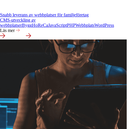
Snabb leverans av webbplatser för familjeföretag
CMS-utveckling av
webbplatser
Bygg
HoReCa
JavaScript
PHP
Webbplats
WordPress
Läs mer