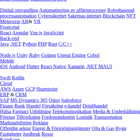
Digital omvandling
Automatisering av affärsprocesser
Robotbaserad
processautomation
Cybersäkerhet
Sakernas internet
Blockchain
NFT
Metaverse
AR
&
VR
Front-end
React
Angular
Vue.js
JavaScript
Back-end
Java
.NET
Python
PHP
Rust
C/C++
Node.js
Unity
Ruby
Golang
Unreal Engine
Cobol
Mobile
iOS
Android
Flutter
React Native
Xamarin
.NET MAUI
Swift
Kotlin
Cloud
AWS
Azure
GCP
Sharepoint
ERP
&
CRM
SAP
MS Dynamics 365
Odoo
Salesforce
Finans
Bank
Handel
Försäkring
e‑handel
Detaljhandel
Hälsa
Farmaci
Utbildning
Telekommunikation
Media & Underhållning
Företag
Tillverkning
Fordonsindustrin
Logistik
Transportation
Marknadsföring
Reklam
Offentlig sektor
Energi & Försörjningstjänster
Olja & Gas
Bygg
Fastigheter
Jordbruk
Resor
Kundcase