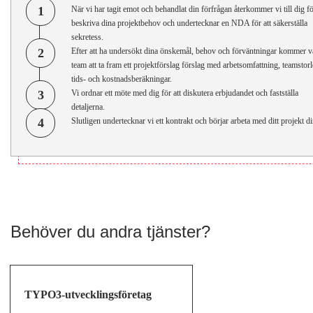
1
När vi har tagit emot och behandlat din förfrågan återkommer vi till dig fö
beskriva dina projektbehov och undertecknar en NDA för att säkerställa
sekretess.
2
Efter att ha undersökt dina önskemål, behov och förväntningar kommer v
team att ta fram ett projektförslag förslag med arbetsomfattning, teamstorl
tids- och kostnadsberäkningar.
3
Vi ordnar ett möte med dig för att diskutera erbjudandet och fastställa
detaljerna.
4
Slutligen undertecknar vi ett kontrakt och börjar arbeta med ditt projekt di
Behöver du andra tjänster?
TYPO3-utvecklingsföretag