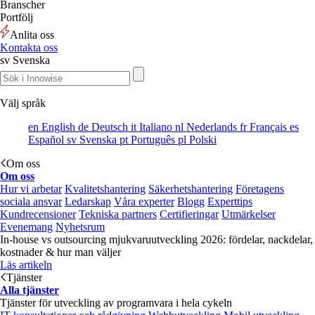
Branscher
Portfölj
Anlita oss
Kontakta oss
sv
Svenska
Välj språk
en
English
de
Deutsch
it
Italiano
nl
Nederlands
fr
Français
es
Español
sv
Svenska
pt
Português
pl
Polski
Om oss
Om oss
Hur vi arbetar
Kvalitetshantering
Säkerhetshantering
Företagens
sociala ansvar
Ledarskap
Våra experter
Blogg
Experttips
Kundrecensioner
Tekniska partners
Certifieringar
Utmärkelser
Evenemang
Nyhetsrum
In-house vs outsourcing mjukvaruutveckling 2026: fördelar, nackdelar,
kostnader & hur man väljer
Läs artikeln
Tjänster
Alla tjänster
Tjänster för utveckling av programvara i hela cykeln