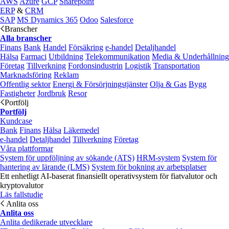
AWS
Azure
GCP
Sharepoint
ERP
&
CRM
SAP
MS Dynamics 365
Odoo
Salesforce
Branscher
Alla branscher
Finans
Bank
Handel
Försäkring
e‑handel
Detaljhandel
Hälsa
Farmaci
Utbildning
Telekommunikation
Media & Underhållning
Företag
Tillverkning
Fordonsindustrin
Logistik
Transportation
Marknadsföring
Reklam
Offentlig sektor
Energi & Försörjningstjänster
Olja & Gas
Bygg
Fastigheter
Jordbruk
Resor
Portfölj
Portfölj
Kundcase
Bank
Finans
Hälsa
Läkemedel
e‑handel
Detaljhandel
Tillverkning
Företag
Våra plattformar
System för uppföljning av sökande (ATS)
HRM-system
System för
hantering av lärande (LMS)
System för bokning av arbetsplatser
Ett enhetligt AI-baserat finansiellt operativsystem för fiatvalutor och
kryptovalutor
Läs fallstudie
Anlita oss
Anlita oss
Anlita dedikerade utvecklare