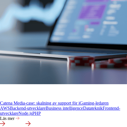
Catena Media-case: skalning av support för iGaming-ledaren
AWS
Backend-utvecklare
Business intelligence
Datateknik
Frontend-
utvecklare
Node.js
PHP
Läs mer