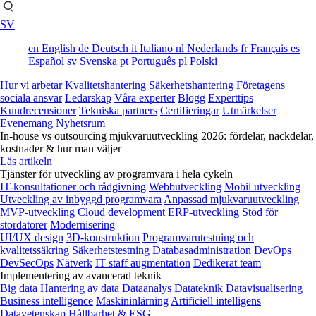
SV
en
English
de
Deutsch
it
Italiano
nl
Nederlands
fr
Français
es
Español
sv
Svenska
pt
Português
pl
Polski
Hur vi arbetar
Kvalitetshantering
Säkerhetshantering
Företagens
sociala ansvar
Ledarskap
Våra experter
Blogg
Experttips
Kundrecensioner
Tekniska partners
Certifieringar
Utmärkelser
Evenemang
Nyhetsrum
In-house vs outsourcing mjukvaruutveckling 2026: fördelar, nackdelar,
kostnader & hur man väljer
Läs artikeln
Tjänster för utveckling av programvara i hela cykeln
IT-konsultationer och rådgivning
Webbutveckling
Mobil utveckling
Utveckling av inbyggd programvara
Anpassad mjukvaruutveckling
MVP-utveckling
Cloud development
ERP-utveckling
Stöd för
stordatorer
Modernisering
UI/UX design
3D-konstruktion
Programvarutestning och
kvalitetssäkring
Säkerhetstestning
Databasadministration
DevOps
DevSecOps
Nätverk
IT staff augmentation
Dedikerat team
Implementering av avancerad teknik
Big data
Hantering av data
Dataanalys
Datateknik
Datavisualisering
Business intelligence
Maskininlärning
Artificiell intelligens
Datavetenskap
Hållbarhet & ESG