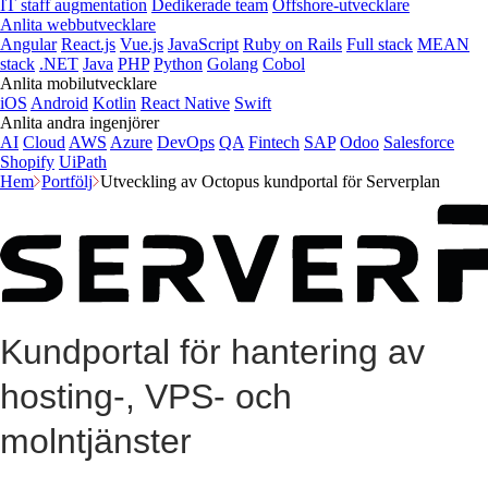
IT staff augmentation
Dedikerade team
Offshore-utvecklare
Anlita webbutvecklare
Angular
React.js
Vue.js
JavaScript
Ruby on Rails
Full stack
MEAN
stack
.NET
Java
PHP
Python
Golang
Cobol
Anlita mobilutvecklare
iOS
Android
Kotlin
React Native
Swift
Anlita andra ingenjörer
AI
Cloud
AWS
Azure
DevOps
QA
Fintech
SAP
Odoo
Salesforce
Shopify
UiPath
Hem
Portfölj
Utveckling av Octopus kundportal för Serverplan
Kundportal för hantering av
hosting-, VPS- och
molntjänster