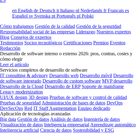
ES
en
English
de
Deutsch
it
Italiano
nl
Nederlands
fr
Français
es
Español
sv
Svenska
pt
Português
pl
Polski
Cómo trabajamos
Gestión de la calidad
Gestión de la seguridad
Responsabilidad social de las empresas
Liderazgo
Nuestros expertos
Blog
Consejos de expertos
Testimonios
Socios tecnológicos
Certificaciones
Premios
Eventos
Redacción
Desarrollo de software interno o externo 2026: pros, contras, costes y
cómo elegir
Leer el artículo
Servicios completos de desarrollo de software
IT consulting & advisory
Desarrollo web
Desarrollo móvil
Desarrollo
de software integrado
Desarrollo de custom software
MVP desarrollo
Desarrollo de la Cloud
Desarrollo de ERP
Soporte de mainframe
Legacy modernization
UI/UX design
3D design
Pruebas de software y control de calidad
Pruebas de seguridad
Administración de bases de datos
DevOps
DevSecOps
Red
IT Staff Augmentation
Equipo dedicado
Aplicación de tecnologías avanzadas
Big data
Gestión de datos
Análisis de datos
Ingeniería de datos
Visualización de datos
Inteligencia empresarial
Aprendizaje automático
Inteligencia artificial
Ciencia de datos
Sostenibilidad y ESG