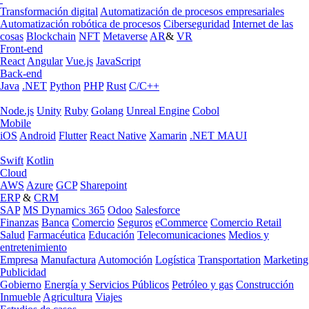
Transformación digital
Automatización de procesos empresariales
Automatización robótica de procesos
Ciberseguridad
Internet de las
cosas
Blockchain
NFT
Metaverse
AR
&
VR
Front-end
React
Angular
Vue.js
JavaScript
Back-end
Java
.NET
Python
PHP
Rust
C/C++
Node.js
Unity
Ruby
Golang
Unreal Engine
Cobol
Mobile
iOS
Android
Flutter
React Native
Xamarin
.NET MAUI
Swift
Kotlin
Cloud
AWS
Azure
GCP
Sharepoint
ERP
&
CRM
SAP
MS Dynamics 365
Odoo
Salesforce
Finanzas
Banca
Comercio
Seguros
eCommerce
Comercio Retail
Salud
Farmacéutica
Educación
Telecomunicaciones
Medios y
entretenimiento
Empresa
Manufactura
Automoción
Logística
Transportation
Marketing
Publicidad
Gobierno
Energía y Servicios Públicos
Petróleo y gas
Construcción
Inmueble
Agricultura
Viajes