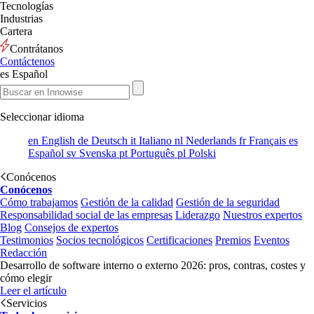
Tecnologías
Industrias
Cartera
Contrátanos
Contáctenos
es
Español
Seleccionar idioma
en
English
de
Deutsch
it
Italiano
nl
Nederlands
fr
Français
es
Español
sv
Svenska
pt
Português
pl
Polski
Conócenos
Conócenos
Cómo trabajamos
Gestión de la calidad
Gestión de la seguridad
Responsabilidad social de las empresas
Liderazgo
Nuestros expertos
Blog
Consejos de expertos
Testimonios
Socios tecnológicos
Certificaciones
Premios
Eventos
Redacción
Desarrollo de software interno o externo 2026: pros, contras, costes y
cómo elegir
Leer el artículo
Servicios