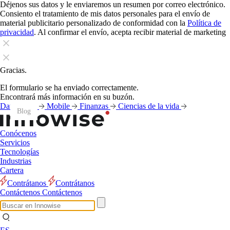
Déjenos sus datos y le enviaremos un resumen por correo electrónico.
Consiento el tratamiento de mis datos personales para el envío de
material publicitario personalizado de conformidad con la
Política de
privacidad
. Al confirmar el envío, acepta recibir material de marketing
Gracias.
El formulario se ha enviado correctamente.
Encontrará más información en su buzón.
Datos
IA
Mobile
Finanzas
Ciencias de la vida
Blog
Blog
Blog
Blog
Blog
Blog
Blog
Blog
Blog
Blog
Blog
Blog
Conócenos
Servicios
Tecnologías
Industrias
Cartera
Contrátanos
Contrátanos
Contáctenos
Contáctenos