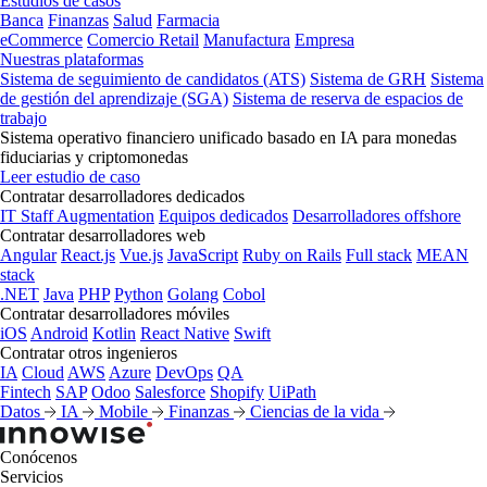
Estudios de casos
Banca
Finanzas
Salud
Farmacia
eCommerce
Comercio Retail
Manufactura
Empresa
Nuestras plataformas
Sistema de seguimiento de candidatos (ATS)
Sistema de GRH
Sistema
de gestión del aprendizaje (SGA)
Sistema de reserva de espacios de
trabajo
Sistema operativo financiero unificado basado en IA para monedas
fiduciarias y criptomonedas
Leer estudio de caso
Contratar desarrolladores dedicados
IT Staff Augmentation
Equipos dedicados
Desarrolladores offshore
Contratar desarrolladores web
Angular
React.js
Vue.js
JavaScript
Ruby on Rails
Full stack
MEAN
stack
.NET
Java
PHP
Python
Golang
Cobol
Contratar desarrolladores móviles
iOS
Android
Kotlin
React Native
Swift
Contratar otros ingenieros
IA
Cloud
AWS
Azure
DevOps
QA
Fintech
SAP
Odoo
Salesforce
Shopify
UiPath
Datos
IA
Mobile
Finanzas
Ciencias de la vida
Conócenos
Servicios