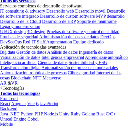
Todos los servicios
Servicios completos de desarrollo de software
IT consulting & advisory
Desarrollo web
Desarrollo móvil
Desarrollo
de software integrado
Desarrollo de custom software
MVP desarrollo
Desarrollo de la Cloud
Desarrollo de ERP
Soporte de mainframe
Legacy modernization
UI/UX design
3D design
Pruebas de software y control de calidad
Pruebas de seguridad
Administración de bases de datos
DevOps
DevSecOps
Red
IT Staff Augmentation
Equipo dedicado
Aplicación de tecnologías avanzadas
Big data
Gestión de datos
Análisis de datos
Ingeniería de datos
Visualización de datos
Inteligencia empresarial
Aprendizaje automático
Inteligencia artificial
Ciencia de datos
Sostenibilidad y ESG
Transformación digital
Automatización de procesos empresariales
Automatización robótica de procesos
Ciberseguridad
Internet de las
cosas
Blockchain
NFT
Metaverse
AR
&
VR
Tecnologías
Todas las tecnologías
Front-end
React
Angular
Vue.js
JavaScript
Back-end
Java
.NET
Python
PHP
Node.js
Unity
Ruby
Golang
Rust
C/C++
Unreal Engine
Cobol
Mobile