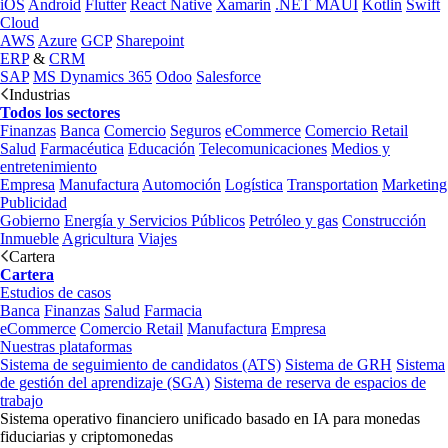
iOS
Android
Flutter
React Native
Xamarin
.NET MAUI
Kotlin
Swift
Cloud
AWS
Azure
GCP
Sharepoint
ERP
&
CRM
SAP
MS Dynamics 365
Odoo
Salesforce
Industrias
Todos los sectores
Finanzas
Banca
Comercio
Seguros
eCommerce
Comercio Retail
Salud
Farmacéutica
Educación
Telecomunicaciones
Medios y
entretenimiento
Empresa
Manufactura
Automoción
Logística
Transportation
Marketing
Publicidad
Gobierno
Energía y Servicios Públicos
Petróleo y gas
Construcción
Inmueble
Agricultura
Viajes
Cartera
Cartera
Estudios de casos
Banca
Finanzas
Salud
Farmacia
eCommerce
Comercio Retail
Manufactura
Empresa
Nuestras plataformas
Sistema de seguimiento de candidatos (ATS)
Sistema de GRH
Sistema
de gestión del aprendizaje (SGA)
Sistema de reserva de espacios de
trabajo
Sistema operativo financiero unificado basado en IA para monedas
fiduciarias y criptomonedas