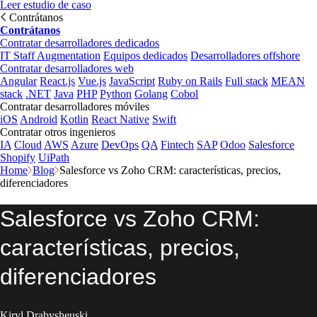
Leer estudio de caso
Contrátanos
Contrátanos
Contratar desarrolladores dedicados
IT Staff Augmentation
Equipos dedicados
Desarrolladores offshore
Contratar desarrolladores web
Angular
React.js
Vue.js
JavaScript
Ruby on Rails
Full stack
MEAN
stack
.NET
Java
PHP
Python
Golang
Cobol
Contratar desarrolladores móviles
iOS
Android
Kotlin
React Native
Swift
Contratar otros ingenieros
IA
Cloud
AWS
Azure
DevOps
QA
Fintech
SAP
Odoo
Salesforce
Shopify
UiPath
Home
Blog
Salesforce vs Zoho CRM: características, precios,
diferenciadores
Salesforce vs Zoho CRM:
características, precios,
diferenciadores
Kiryl Drabysheuski