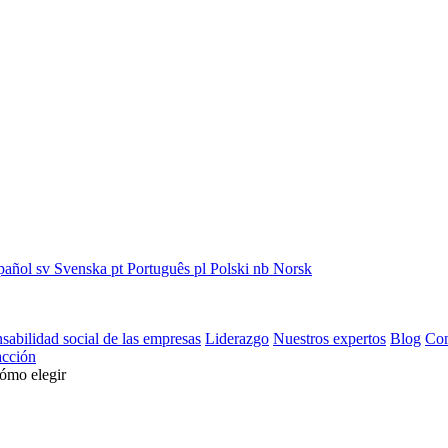
pañol
sv
Svenska
pt
Português
pl
Polski
nb
Norsk
sabilidad social de las empresas
Liderazgo
Nuestros expertos
Blog
Con
cción
cómo elegir