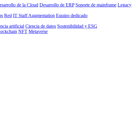
sarrollo de la Cloud
Desarrollo de ERP
Soporte de mainframe
Legacy
ps
Red
IT Staff Augmentation
Equipo dedicado
ncia artificial
Ciencia de datos
Sostenibilidad y ESG
lockchain
NFT
Metaverse