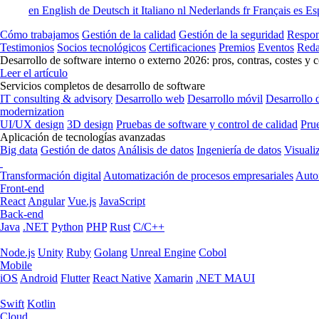
en
English
de
Deutsch
it
Italiano
nl
Nederlands
fr
Français
es
Es
Cómo trabajamos
Gestión de la calidad
Gestión de la seguridad
Respon
Testimonios
Socios tecnológicos
Certificaciones
Premios
Eventos
Reda
Desarrollo de software interno o externo 2026: pros, contras, costes y 
Leer el artículo
Servicios completos de desarrollo de software
IT consulting & advisory
Desarrollo web
Desarrollo móvil
Desarrollo 
modernization
UI/UX design
3D design
Pruebas de software y control de calidad
Pru
Aplicación de tecnologías avanzadas
Big data
Gestión de datos
Análisis de datos
Ingeniería de datos
Visuali
Transformación digital
Automatización de procesos empresariales
Auto
Front-end
React
Angular
Vue.js
JavaScript
Back-end
Java
.NET
Python
PHP
Rust
C/C++
Node.js
Unity
Ruby
Golang
Unreal Engine
Cobol
Mobile
iOS
Android
Flutter
React Native
Xamarin
.NET MAUI
Swift
Kotlin
Cloud