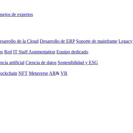
sejos de expertos
sarrollo de la Cloud
Desarrollo de ERP
Soporte de mainframe
Legacy
ps
Red
IT Staff Augmentation
Equipo dedicado
ncia artificial
Ciencia de datos
Sostenibilidad y ESG
lockchain
NFT
Metaverse
AR
&
VR