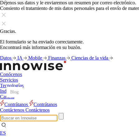
Déjenos sus datos y le enviaremos un resumen por correo electrónico.
Consiento el tratamiento de mis datos personales para el envío de mate
Gracias.
El formulario se ha enviado correctamente.
Encontrará más información en su buzón.
Datos
IA
Mobile
Finanzas
Ciencias de la vida
Conócenos
Servicios
Tecnologías
Industrias
Blog
Blog
Blog
Blog
Blog
Blog
Blog
Blog
Blog
Blog
Blog
Blog
Cartera
Contrátanos
Contrátanos
Contáctenos
Contáctenos
ES