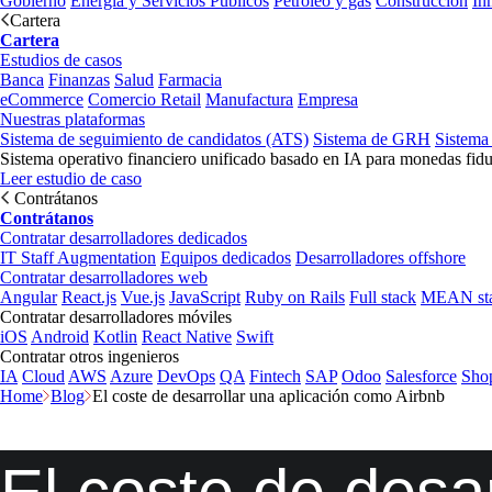
Gobierno
Energía y Servicios Públicos
Petróleo y gas
Construcción
In
Cartera
Cartera
Estudios de casos
Banca
Finanzas
Salud
Farmacia
eCommerce
Comercio Retail
Manufactura
Empresa
Nuestras plataformas
Sistema de seguimiento de candidatos (ATS)
Sistema de GRH
Sistema
Sistema operativo financiero unificado basado en IA para monedas fidu
Leer estudio de caso
Contrátanos
Contrátanos
Contratar desarrolladores dedicados
IT Staff Augmentation
Equipos dedicados
Desarrolladores offshore
Contratar desarrolladores web
Angular
React.js
Vue.js
JavaScript
Ruby on Rails
Full stack
MEAN st
Contratar desarrolladores móviles
iOS
Android
Kotlin
React Native
Swift
Contratar otros ingenieros
IA
Cloud
AWS
Azure
DevOps
QA
Fintech
SAP
Odoo
Salesforce
Sho
Home
Blog
El coste de desarrollar una aplicación como Airbnb