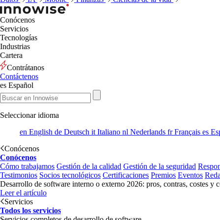
Conócenos
Servicios
Tecnologías
Industrias
Cartera
Contrátanos
Contáctenos
es
Español
Seleccionar idioma
en
English
de
Deutsch
it
Italiano
nl
Nederlands
fr
Français
es
Es
Conócenos
Conócenos
Cómo trabajamos
Gestión de la calidad
Gestión de la seguridad
Respon
Testimonios
Socios tecnológicos
Certificaciones
Premios
Eventos
Reda
Desarrollo de software interno o externo 2026: pros, contras, costes y 
Leer el artículo
Servicios
Todos los servicios
Servicios completos de desarrollo de software