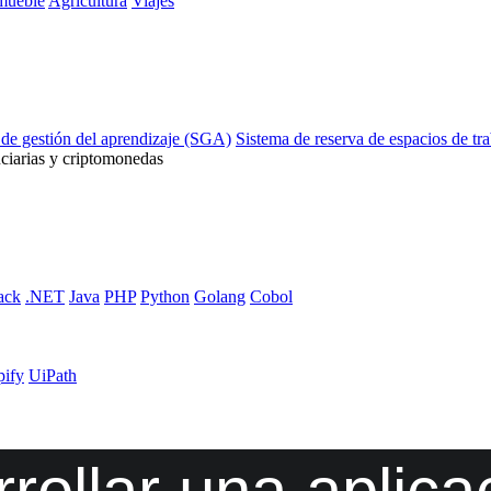
mueble
Agricultura
Viajes
 de gestión del aprendizaje (SGA)
Sistema de reserva de espacios de tr
ciarias y criptomonedas
ack
.NET
Java
PHP
Python
Golang
Cobol
pify
UiPath