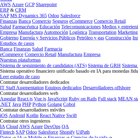
AWS
Azure
GCP
Sharepoint
ERP
&
CRM
SAP
MS Dynamics 365
Odoo
Salesforce
Finanzas
Banca
Comercio
Seguros
eCommerce
Comercio Retail
Salud
Farmacéutica
Educación
Telecomunicaciones
Medios y entreten
Empresa
Manufactura
Automoción
Logística
Transportation
Marketing
Gobierno
Energía y Servicios Públicos
Petróleo y gas
Construcción
In
Estudios de casos
Banca
Finanzas
Salud
Farmacia
eCommerce
Comercio Retail
Manufactura
Empresa
Nuestras plataformas
Sistema de seguimiento de candidatos (ATS)
Sistema de GRH
Sistema
Sistema operativo financiero unificado basado en IA para monedas fidu
Leer estudio de caso
Contratar desarrolladores dedicados
IT Staff Augmentation
Equipos dedicados
Desarrolladores offshore
Contratar desarrolladores web
Angular
React.js
Vue.js
JavaScript
Ruby on Rails
Full stack
MEAN st
.NET
Java
PHP
Python
Golang
Cobol
Contratar desarrolladores móviles
iOS
Android
Kotlin
React Native
Swift
Contratar otros ingenieros
IA
Cloud
AWS
Azure
DevOps
QA
Fintech
SAP
Odoo
Salesforce
Shopify
UiPath
Datos
IA
Mobile
Finanzas
Ciencias de la vida