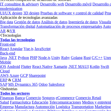
IT consulting & advisory
Desarrollo web
Desarrollo móvil
Desarrollo 
modernization
UI/UX design
3D design
Pruebas de software y control de calidad
Pru
Aplicación de tecnologías avanzadas
Big data
Gestión de datos
Análisis de datos
Ingeniería de datos
Visuali
Transformación digital
Automatización de procesos empresariales
Auto
AR
&
VR
Tecnologías
Todas las tecnologías
Front-end
React
Angular
Vue.js
JavaScript
Back-end
Java
.NET
Python
PHP
Node.js
Unity
Ruby
Golang
Rust
C/C++
Unre
Mobile
iOS
Android
Flutter
React Native
Xamarin
.NET MAUI
Kotlin
Swift
Cloud
AWS
Azure
GCP
Sharepoint
ERP
&
CRM
SAP
MS Dynamics 365
Odoo
Salesforce
Industrias
Todos los sectores
Finanzas
Banca
Comercio
Seguros
eCommerce
Comercio Retail
Salud
Farmacéutica
Educación
Telecomunicaciones
Medios y entreten
Empresa
Manufactura
Automoción
Logística
Transportation
Marketing