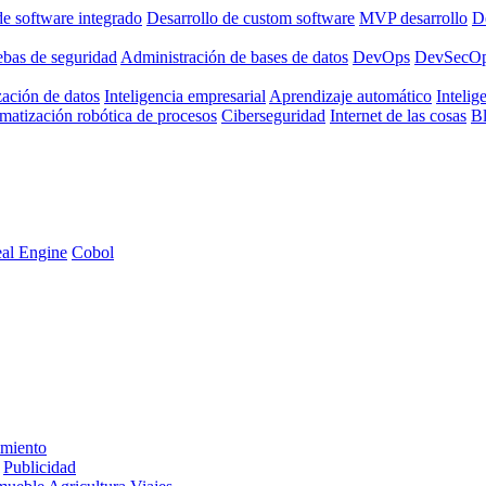
de software integrado
Desarrollo de custom software
MVP desarrollo
De
ebas de seguridad
Administración de bases de datos
DevOps
DevSecO
zación de datos
Inteligencia empresarial
Aprendizaje automático
Intelige
matización robótica de procesos
Ciberseguridad
Internet de las cosas
B
al Engine
Cobol
imiento
Publicidad