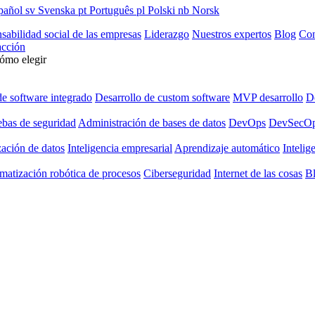
pañol
sv
Svenska
pt
Português
pl
Polski
nb
Norsk
sabilidad social de las empresas
Liderazgo
Nuestros expertos
Blog
Con
cción
cómo elegir
de software integrado
Desarrollo de custom software
MVP desarrollo
De
ebas de seguridad
Administración de bases de datos
DevOps
DevSecO
zación de datos
Inteligencia empresarial
Aprendizaje automático
Intelige
matización robótica de procesos
Ciberseguridad
Internet de las cosas
B