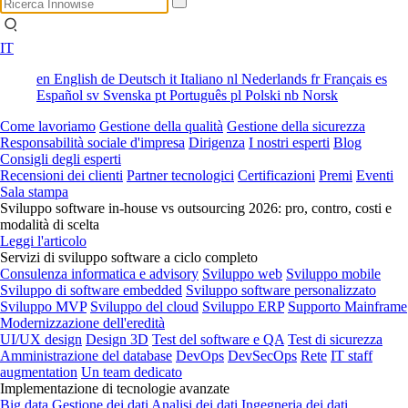
IT
en
English
de
Deutsch
it
Italiano
nl
Nederlands
fr
Français
es
Español
sv
Svenska
pt
Português
pl
Polski
nb
Norsk
Come lavoriamo
Gestione della qualità
Gestione della sicurezza
Responsabilità sociale d'impresa
Dirigenza
I nostri esperti
Blog
Consigli degli esperti
Recensioni dei clienti
Partner tecnologici
Certificazioni
Premi
Eventi
Sala stampa
Sviluppo software in-house vs outsourcing 2026: pro, contro, costi e
modalità di scelta
Leggi l'articolo
Servizi di sviluppo software a ciclo completo
Consulenza informatica e advisory
Sviluppo web
Sviluppo mobile
Sviluppo di software embedded
Sviluppo software personalizzato
Sviluppo MVP
Sviluppo del cloud
Sviluppo ERP
Supporto Mainframe
Modernizzazione dell'eredità
UI/UX design
Design 3D
Test del software e QA
Test di sicurezza
Amministrazione del database
DevOps
DevSecOps
Rete
IT staff
augmentation
Un team dedicato
Implementazione di tecnologie avanzate
Big data
Gestione dei dati
Analisi dei dati
Ingegneria dei dati