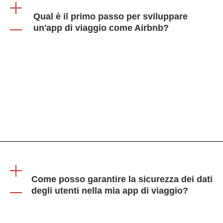
Qual è il primo passo per sviluppare
un'app di viaggio come Airbnb?
Il primo passo consiste nel condurre una ricerca di
mercato approfondita per comprendere le esigenze
degli utenti, le preferenze e la concorrenza nel settore
dei viaggi e dell'ospitalità.
Come posso garantire la sicurezza dei dati
degli utenti nella mia app di viaggio?