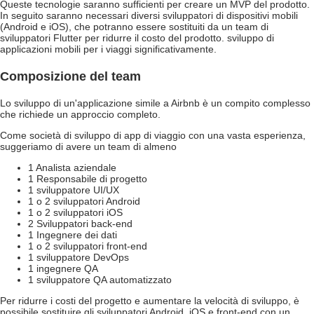
Queste tecnologie saranno sufficienti per creare un MVP del prodotto.
In seguito saranno necessari diversi sviluppatori di dispositivi mobili
(Android e iOS), che potranno essere sostituiti da un team di
sviluppatori Flutter per ridurre il costo del prodotto.
sviluppo di
applicazioni mobili per i viaggi
significativamente.
Composizione del team
Lo sviluppo di un'applicazione simile a Airbnb è un compito complesso
che richiede un approccio completo.
Come
società di sviluppo di app di viaggio
con una vasta esperienza,
suggeriamo di avere un team di almeno
1 Analista aziendale
1 Responsabile di progetto
1 sviluppatore UI/UX
1 o 2 sviluppatori Android
1 o 2 sviluppatori iOS
2 Sviluppatori back-end
1 Ingegnere dei dati
1 o 2 sviluppatori front-end
1 sviluppatore DevOps
1 ingegnere QA
1 sviluppatore QA automatizzato
Per ridurre i costi del progetto e aumentare la velocità di sviluppo, è
possibile sostituire gli sviluppatori Android, iOS e front-end con un