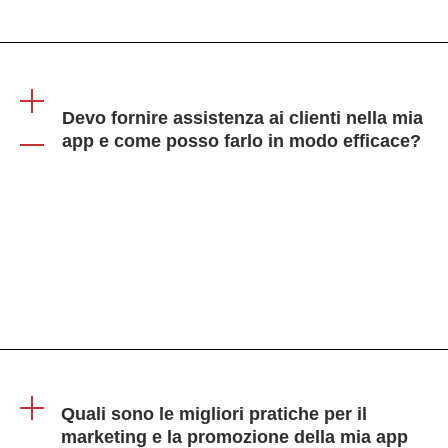
Devo fornire assistenza ai clienti nella mia
app e come posso farlo in modo efficace?
Sì, l'assistenza clienti è fondamentale. Potete offrire un
supporto via chat in-app, una knowledge base e un
team di supporto dedicato per assistere gli utenti.
Quali sono le migliori pratiche per il
marketing e la promozione della mia app