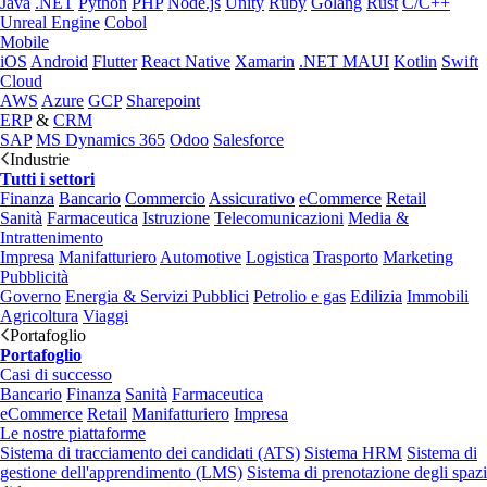
Java
.NET
Python
PHP
Node.js
Unity
Ruby
Golang
Rust
C/C++
Unreal Engine
Cobol
Mobile
iOS
Android
Flutter
React Native
Xamarin
.NET MAUI
Kotlin
Swift
Cloud
AWS
Azure
GCP
Sharepoint
ERP
&
CRM
SAP
MS Dynamics 365
Odoo
Salesforce
Industrie
Tutti i settori
Finanza
Bancario
Commercio
Assicurativo
eCommerce
Retail
Sanità
Farmaceutica
Istruzione
Telecomunicazioni
Media &
Intrattenimento
Impresa
Manifatturiero
Automotive
Logistica
Trasporto
Marketing
Pubblicità
Governo
Energia & Servizi Pubblici
Petrolio e gas
Edilizia
Immobili
Agricoltura
Viaggi
Portafoglio
Portafoglio
Casi di successo
Bancario
Finanza
Sanità
Farmaceutica
eCommerce
Retail
Manifatturiero
Impresa
Le nostre piattaforme
Sistema di tracciamento dei candidati (ATS)
Sistema HRM
Sistema di
gestione dell'apprendimento (LMS)
Sistema di prenotazione degli spazi