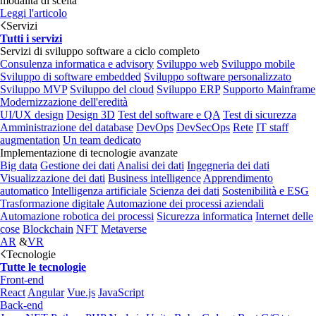
modalità di scelta
Leggi l'articolo
Servizi
Tutti i servizi
Servizi di sviluppo software a ciclo completo
Consulenza informatica e advisory
Sviluppo web
Sviluppo mobile
Sviluppo di software embedded
Sviluppo software personalizzato
Sviluppo MVP
Sviluppo del cloud
Sviluppo ERP
Supporto Mainframe
Modernizzazione dell'eredità
UI/UX design
Design 3D
Test del software e QA
Test di sicurezza
Amministrazione del database
DevOps
DevSecOps
Rete
IT staff
augmentation
Un team dedicato
Implementazione di tecnologie avanzate
Big data
Gestione dei dati
Analisi dei dati
Ingegneria dei dati
Visualizzazione dei dati
Business intelligence
Apprendimento
automatico
Intelligenza artificiale
Scienza dei dati
Sostenibilità e ESG
Trasformazione digitale
Automazione dei processi aziendali
Automazione robotica dei processi
Sicurezza informatica
Internet delle
cose
Blockchain
NFT
Metaverse
AR
&
VR
Tecnologie
Tutte le tecnologie
Front-end
React
Angular
Vue.js
JavaScript
Back-end