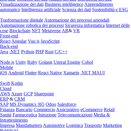
Visualizzazione dei dati
Business intelligence
Apprendimento
automatico
Intelligenza artificiale
Scienza dei dati
Sostenibilità e ESG
Trasformazione digitale
Automazione dei processi aziendali
Automazione robotica dei processi
Sicurezza informatica
Internet delle
cose
Blockchain
NFT
Metaverse
AR
&
VR
Front-end
React
Angular
Vue.js
JavaScript
Back-end
Java
.NET
Python
PHP
Rust
C/C++
Node.js
Unity
Ruby
Golang
Unreal Engine
Cobol
Mobile
iOS
Android
Flutter
React Native
Xamarin
.NET MAUI
Swift
Kotlin
Cloud
AWS
Azure
GCP
Sharepoint
ERP
&
CRM
SAP
MS Dynamics 365
Odoo
Salesforce
Finanza
Bancario
Commercio
Assicurativo
eCommerce
Retail
Sanità
Farmaceutica
Istruzione
Telecomunicazioni
Media &
Intrattenimento
Impresa
Manifatturiero
Automotive
Logistica
Trasporto
Marketing
Pubblicità