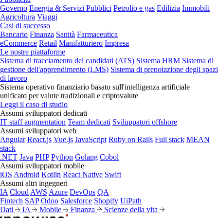
Governo
Energia & Servizi Pubblici
Petrolio e gas
Edilizia
Immobili
Agricoltura
Viaggi
Casi di successo
Bancario
Finanza
Sanità
Farmaceutica
eCommerce
Retail
Manifatturiero
Impresa
Le nostre piattaforme
Sistema di tracciamento dei candidati (ATS)
Sistema HRM
Sistema di
gestione dell'apprendimento (LMS)
Sistema di prenotazione degli spazi
di lavoro
Sistema operativo finanziario basato sull'intelligenza artificiale
unificato per valute tradizionali e criptovalute
Leggi il caso di studio
Assumi sviluppatori dedicati
IT staff augmentation
Team dedicati
Sviluppatori offshore
Assumi sviluppatori web
Angular
React.js
Vue.js
JavaScript
Ruby on Rails
Full stack
MEAN
stack
.NET
Java
PHP
Python
Golang
Cobol
Assumi sviluppatori mobile
iOS
Android
Kotlin
React Native
Swift
Assumi altri ingegneri
IA
Cloud
AWS
Azure
DevOps
QA
Fintech
SAP
Odoo
Salesforce
Shopify
UiPath
Dati
IA
Mobile
Finanza
Scienze della vita