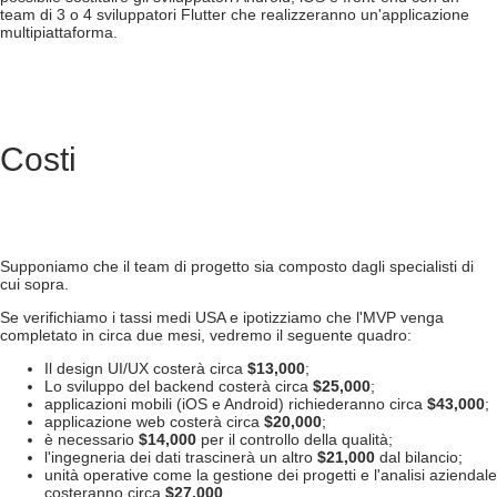
team di 3 o 4 sviluppatori Flutter che realizzeranno un'applicazione
multipiattaforma.
Costi
Supponiamo che il team di progetto sia composto dagli specialisti di
cui sopra.
Se verifichiamo i tassi medi USA e ipotizziamo che l'MVP venga
completato in circa due mesi, vedremo il seguente quadro:
Il design UI/UX costerà circa
$13,000
;
Lo sviluppo del backend costerà circa
$25,000
;
applicazioni mobili (iOS e Android) richiederanno circa
$43,000
;
applicazione web costerà circa
$20,000
;
è necessario
$14,000
per il controllo della qualità;
l'ingegneria dei dati trascinerà un altro
$21,000
dal bilancio;
unità operative come la gestione dei progetti e l'analisi aziendale
costeranno circa
$27,000
.