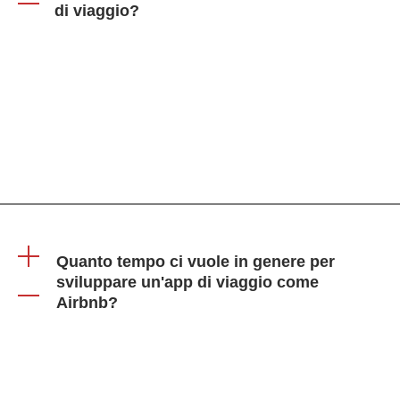
di viaggio?
Utilizzate il marketing digitale, la pubblicità sui social
media, il SEO e le partnership con influencer o blogger
di viaggio per promuovere efficacemente la vostra
applicazione.
Quanto tempo ci vuole in genere per
sviluppare un'app di viaggio come
Airbnb?
La tempistica può variare, ma spesso richiede da