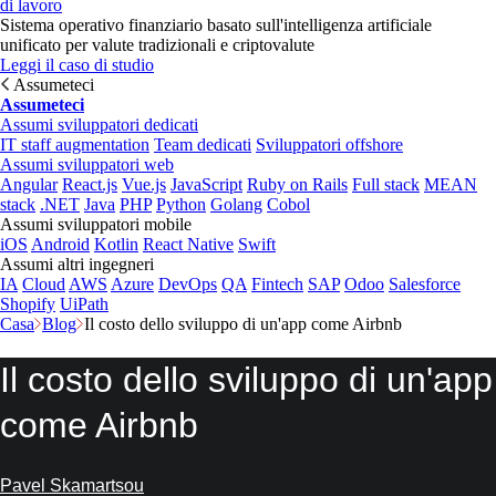
di lavoro
Sistema operativo finanziario basato sull'intelligenza artificiale
unificato per valute tradizionali e criptovalute
Leggi il caso di studio
Assumeteci
Assumeteci
Assumi sviluppatori dedicati
IT staff augmentation
Team dedicati
Sviluppatori offshore
Assumi sviluppatori web
Angular
React.js
Vue.js
JavaScript
Ruby on Rails
Full stack
MEAN
stack
.NET
Java
PHP
Python
Golang
Cobol
Assumi sviluppatori mobile
iOS
Android
Kotlin
React Native
Swift
Assumi altri ingegneri
IA
Cloud
AWS
Azure
DevOps
QA
Fintech
SAP
Odoo
Salesforce
Shopify
UiPath
Casa
Blog
Il costo dello sviluppo di un'app come Airbnb
Il costo dello sviluppo di un'app
come Airbnb
Pavel Skamartsou