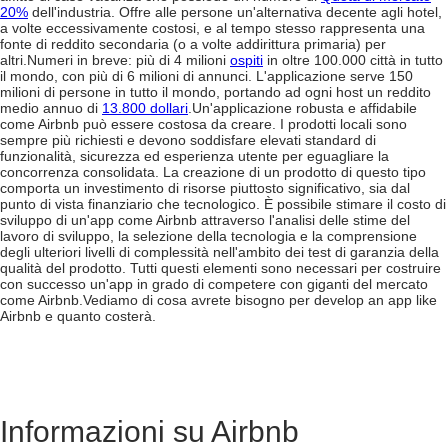
20%
dell'industria. Offre alle persone un'alternativa decente agli hotel,
a volte eccessivamente costosi, e al tempo stesso rappresenta una
fonte di reddito secondaria (o a volte addirittura primaria) per
altri.
Numeri in breve: più di 4 milioni
ospiti
in oltre 100.000 città in tutto
il mondo, con più di 6 milioni di annunci. L'applicazione serve 150
milioni di persone in tutto il mondo, portando ad ogni host un reddito
medio annuo di
13.800 dollari
.
Un'applicazione robusta e affidabile
come Airbnb può essere costosa da creare. I prodotti locali sono
sempre più richiesti e devono soddisfare elevati standard di
funzionalità, sicurezza ed esperienza utente per eguagliare la
concorrenza consolidata. La creazione di un prodotto di questo tipo
comporta un investimento di risorse piuttosto significativo, sia dal
punto di vista finanziario che tecnologico.
È possibile stimare il costo di
sviluppo di un'app come Airbnb attraverso l'analisi delle stime del
lavoro di sviluppo, la selezione della tecnologia e la comprensione
degli ulteriori livelli di complessità nell'ambito dei test di garanzia della
qualità del prodotto. Tutti questi elementi sono necessari per costruire
con successo un'app in grado di competere con giganti del mercato
come Airbnb.
Vediamo di cosa avrete bisogno per
develop an app like
Airbnb
e quanto costerà.
Informazioni su Airbnb