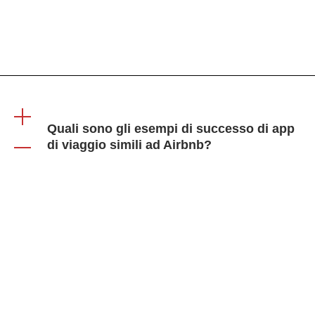
alcuni mesi a un anno o più, a seconda della
complessità dell'applicazione e delle dimensioni del
team.
Quali sono gli esempi di successo di app
di viaggio simili ad Airbnb?
Tra gli esempi, Vrbo,
Booking.com
, HomeAway
e TripAdvisor.
Ricordate che il processo di sviluppo può essere
complesso, quindi è essenziale pianificare
accuratamente e rivolgersi a un esperto quando
necessario.