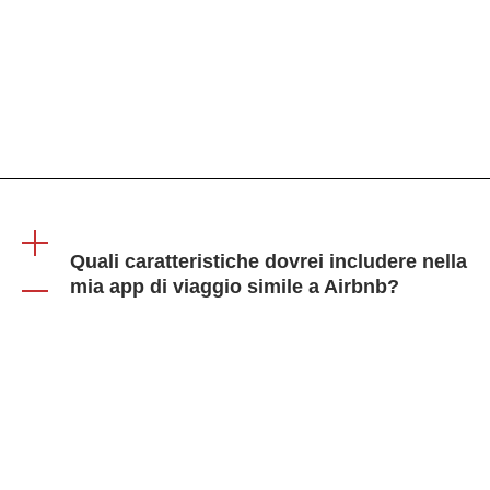
Implementare solide misure di sicurezza, come la
crittografia dei dati, l'autenticazione sicura, i regolari
controlli di sicurezza e la conformità alle normative
sulla protezione dei dati come il GDPR.
Quali caratteristiche dovrei includere nella
mia app di viaggio simile a Airbnb?
Le caratteristiche essenziali includono i profili degli
utenti, gli annunci delle proprietà, i sistemi di
prenotazione e di pagamento, la messaggistica, le
recensioni e una funzionalità di ricerca/filtro.