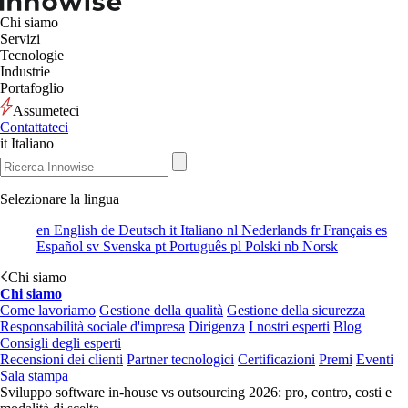
Chi siamo
Servizi
Tecnologie
Industrie
Portafoglio
Assumeteci
Contattateci
it
Italiano
Selezionare la lingua
en
English
de
Deutsch
it
Italiano
nl
Nederlands
fr
Français
es
Español
sv
Svenska
pt
Português
pl
Polski
nb
Norsk
Chi siamo
Chi siamo
Come lavoriamo
Gestione della qualità
Gestione della sicurezza
Responsabilità sociale d'impresa
Dirigenza
I nostri esperti
Blog
Consigli degli esperti
Recensioni dei clienti
Partner tecnologici
Certificazioni
Premi
Eventi
Sala stampa
Sviluppo software in-house vs outsourcing 2026: pro, contro, costi e