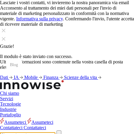
Lasciate i vostri contatti, vi invieremo la nostra panoramica via email
Acconsento al trattamento dei miei dati personali per l'invio di
materiale di marketing personalizzato in conformità con la normativa
vigente.
Informativa sulla privacy
. Confermando l'invio, l'utente accetta
di ricevere materiale di marketing
Grazie!
Il modulo è stato inviato con successo.
Ulteriori informazioni sono contenute nella vostra casella di posta
Blog
Blog
Blog
Blog
Blog
Blog
Blog
Blog
Blog
Blog
Blog
Blog
elettronica.
Dati
IA
Mobile
Finanza
Scienze della vita
Chi siamo
Servizi
Tecnologie
Industrie
Portafoglio
Assumeteci
Assumeteci
Contattateci
Contattateci