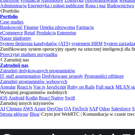
Enterprise
Produkcja
Automotive
Logistyka
Oprogramowanie
Reklama
Administracja
Energetyka i usługi publiczne
Ropa i gaz
Budownictwo
Portfolio
Portfolio
Case studies
Bankowość
Finanse
Opieka zdrowotna
Farmacja
eCommerce
Retail
Produkcja
Enterprise
Nasze platformy
System śledzenia kandydatów (ATS)
systemem HRM
System zarządz
Zunifikowany system operacyjny oparty na sztucznej inteligencji dla f
Przeczytaj studium przypadku
Zatrudnij nas
Zatrudnij nas
Zatrudnij dedykowanych programistów
IT staff augmentation
Dedykowane zespoły
Programiści offshore
Zatrudnij programistów webowych
Angular
React.js
Vue.js
JavaScript
Ruby on Rails
Full stack
MEAN st
Wynajmij programistów mobilnych
iOS
Android
Kotlin
React Native
Swift
Zatrudnij innych inżynierów
AI
Chmura
AWS
Azure
DevOps
QA
FinTech
SAP
Odoo
Salesforce
S
Strona główna
Blog
Czym jest WebRTC | Komunikacja w czasie rze