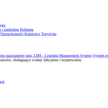
ywka
 i marketing
Reklama
Nieruchomości
Rolnictwo
Turystyka
ania nauczaniem (ang. LMS - Learning Management System)
System re
inansów, obsługujący waluty fiducjarne i kryptowaluty
ack