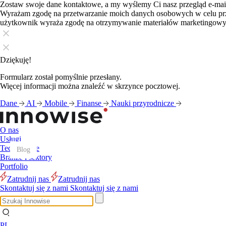
Zostaw swoje dane kontaktowe, a my wyślemy Ci nasz przegląd e-ma
Wyrażam zgodę na przetwarzanie moich danych osobowych w celu pr
użytkownik wyraża zgodę na otrzymywanie materiałów marketingow
Dziękuję!
Formularz został pomyślnie przesłany.
Więcej informacji można znaleźć w skrzynce pocztowej.
Dane
AI
Mobile
Finanse
Nauki przyrodnicze
O nas
Usługi
Technologie
Blog
Blog
Blog
Blog
Blog
Blog
Blog
Blog
Blog
Blog
Blog
Blog
Branże i sektory
Portfolio
Zatrudnij nas
Zatrudnij nas
Skontaktuj się z nami
Skontaktuj się z nami
PL