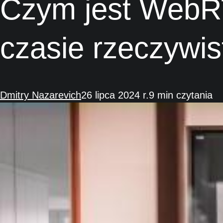
Czym jest WebR
czasie rzeczywi
Dmitry Nazarevich
26 lipca 2024 r.
9 min czytania