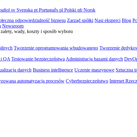
pañol
sv
Svenska
pt
Português
pl
Polski
nb
Norsk
ołeczna odpowiedzialność biznesu
Zarząd spółki
Nasi eksperci
Blog
Po
a
Newsroom
zalety, wady, koszty i sposób wyboru
bilnych
Tworzenie oprogramowania wbudowanego
Tworzenie dedyko
 i QA
Testowanie bezpieczeństwa
Administracja bazami danych
DevO
ualizacja danych
Business intelligence
Uczenie maszynowe
Sztuczna in
yzowana automatyzacja procesów
Cyberbezpieczeństwo
Internet Rzec