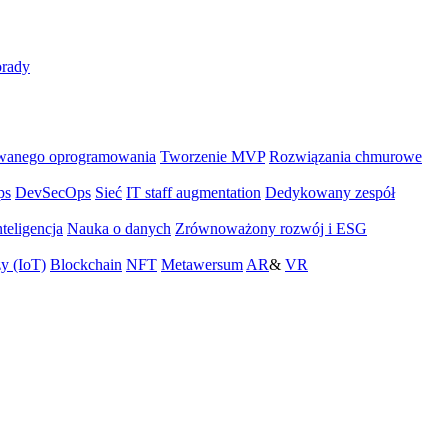
rady
wanego oprogramowania
Tworzenie MVP
Rozwiązania chmurowe
ps
DevSecOps
Sieć
IT staff augmentation
Dedykowany zespół
teligencja
Nauka o danych
Zrównoważony rozwój i ESG
zy (IoT)
Blockchain
NFT
Metawersum
AR
&
VR