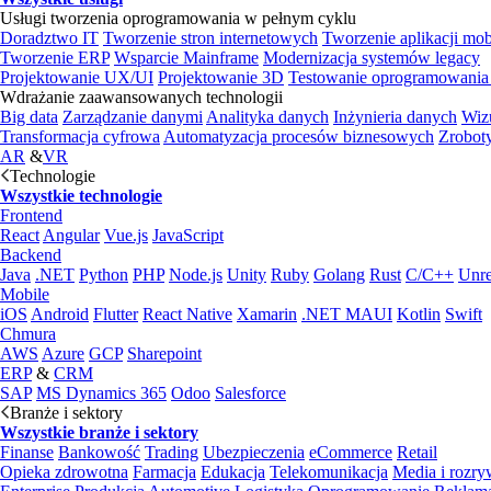
Usługi tworzenia oprogramowania w pełnym cyklu
Doradztwo IT
Tworzenie stron internetowych
Tworzenie aplikacji mo
Tworzenie ERP
Wsparcie Mainframe
Modernizacja systemów legacy
Projektowanie UX/UI
Projektowanie 3D
Testowanie oprogramowania
Wdrażanie zaawansowanych technologii
Big data
Zarządzanie danymi
Analityka danych
Inżynieria danych
Wiz
Transformacja cyfrowa
Automatyzacja procesów biznesowych
Zrobot
AR
&
VR
Technologie
Wszystkie technologie
Frontend
React
Angular
Vue.js
JavaScript
Backend
Java
.NET
Python
PHP
Node.js
Unity
Ruby
Golang
Rust
C/C++
Unre
Mobile
iOS
Android
Flutter
React Native
Xamarin
.NET MAUI
Kotlin
Swift
Chmura
AWS
Azure
GCP
Sharepoint
ERP
&
CRM
SAP
MS Dynamics 365
Odoo
Salesforce
Branże i sektory
Wszystkie branże i sektory
Finanse
Bankowość
Trading
Ubezpieczenia
eCommerce
Retail
Opieka zdrowotna
Farmacja
Edukacja
Telekomunikacja
Media i rozr