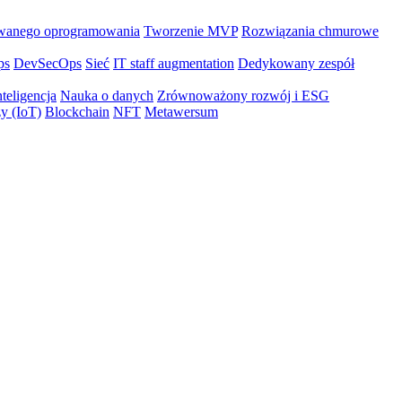
wanego oprogramowania
Tworzenie MVP
Rozwiązania chmurowe
ps
DevSecOps
Sieć
IT staff augmentation
Dedykowany zespół
teligencja
Nauka o danych
Zrównoważony rozwój i ESG
zy (IoT)
Blockchain
NFT
Metawersum