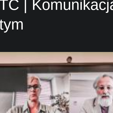
TC | Komunikacj
stym