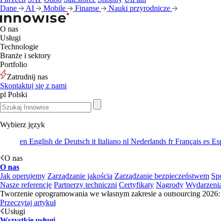
Dane
AI
Mobile
Finanse
Nauki przyrodnicze
O nas
Usługi
Technologie
Branże i sektory
Portfolio
Zatrudnij nas
Skontaktuj się z nami
pl
Polski
Wybierz język
en
English
de
Deutsch
it
Italiano
nl
Nederlands
fr
Français
es
Es
O nas
O nas
Jak operujemy
Zarządzanie jakością
Zarządzanie bezpieczeństwem
Sp
Nasze referencje
Partnerzy techniczni
Certyfikaty
Nagrody
Wydarzeni
Tworzenie oprogramowania we własnym zakresie a outsourcing 2026: 
Przeczytaj artykuł
Usługi
Wszystkie usługi