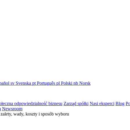
pañol
sv
Svenska
pt
Português
pl
Polski
nb
Norsk
ołeczna odpowiedzialność biznesu
Zarząd spółki
Nasi eksperci
Blog
Po
a
Newsroom
zalety, wady, koszty i sposób wyboru