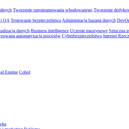
bilnych
Tworzenie oprogramowania wbudowanego
Tworzenie dedyko
 i QA
Testowanie bezpieczeństwa
Administracja bazami danych
DevO
ualizacja danych
Business intelligence
Uczenie maszynowe
Sztuczna in
yzowana automatyzacja procesów
Cyberbezpieczeństwo
Internet Rzec
al Engine
Cobol
ywka