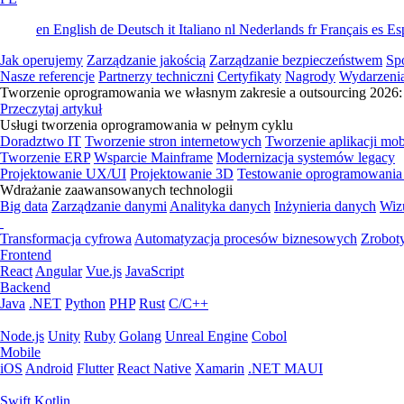
en
English
de
Deutsch
it
Italiano
nl
Nederlands
fr
Français
es
Es
Jak operujemy
Zarządzanie jakością
Zarządzanie bezpieczeństwem
Sp
Nasze referencje
Partnerzy techniczni
Certyfikaty
Nagrody
Wydarzeni
Tworzenie oprogramowania we własnym zakresie a outsourcing 2026: 
Przeczytaj artykuł
Usługi tworzenia oprogramowania w pełnym cyklu
Doradztwo IT
Tworzenie stron internetowych
Tworzenie aplikacji mo
Tworzenie ERP
Wsparcie Mainframe
Modernizacja systemów legacy
Projektowanie UX/UI
Projektowanie 3D
Testowanie oprogramowania
Wdrażanie zaawansowanych technologii
Big data
Zarządzanie danymi
Analityka danych
Inżynieria danych
Wiz
Transformacja cyfrowa
Automatyzacja procesów biznesowych
Zrobot
Frontend
React
Angular
Vue.js
JavaScript
Backend
Java
.NET
Python
PHP
Rust
C/C++
Node.js
Unity
Ruby
Golang
Unreal Engine
Cobol
Mobile
iOS
Android
Flutter
React Native
Xamarin
.NET MAUI
Swift
Kotlin