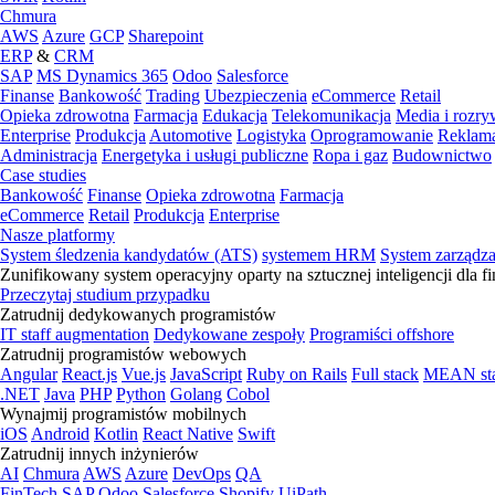
Chmura
AWS
Azure
GCP
Sharepoint
ERP
&
CRM
SAP
MS Dynamics 365
Odoo
Salesforce
Finanse
Bankowość
Trading
Ubezpieczenia
eCommerce
Retail
Opieka zdrowotna
Farmacja
Edukacja
Telekomunikacja
Media i rozr
Enterprise
Produkcja
Automotive
Logistyka
Oprogramowanie
Reklama
Administracja
Energetyka i usługi publiczne
Ropa i gaz
Budownictwo
Case studies
Bankowość
Finanse
Opieka zdrowotna
Farmacja
eCommerce
Retail
Produkcja
Enterprise
Nasze platformy
System śledzenia kandydatów (ATS)
systemem HRM
System zarządz
Zunifikowany system operacyjny oparty na sztucznej inteligencji dla f
Przeczytaj studium przypadku
Zatrudnij dedykowanych programistów
IT staff augmentation
Dedykowane zespoły
Programiści offshore
Zatrudnij programistów webowych
Angular
React.js
Vue.js
JavaScript
Ruby on Rails
Full stack
MEAN st
.NET
Java
PHP
Python
Golang
Cobol
Wynajmij programistów mobilnych
iOS
Android
Kotlin
React Native
Swift
Zatrudnij innych inżynierów
AI
Chmura
AWS
Azure
DevOps
QA
FinTech
SAP
Odoo
Salesforce
Shopify
UiPath