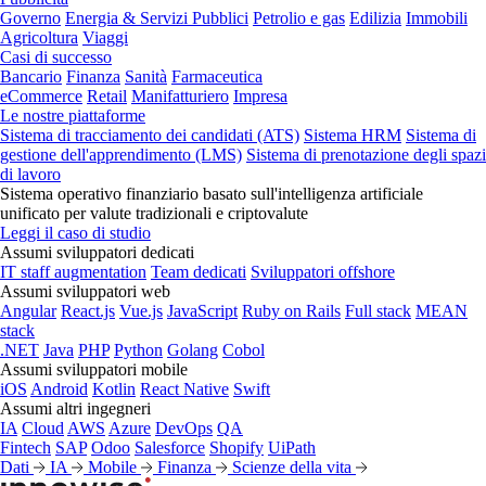
Governo
Energia & Servizi Pubblici
Petrolio e gas
Edilizia
Immobili
Agricoltura
Viaggi
Casi di successo
Bancario
Finanza
Sanità
Farmaceutica
eCommerce
Retail
Manifatturiero
Impresa
Le nostre piattaforme
Sistema di tracciamento dei candidati (ATS)
Sistema HRM
Sistema di
gestione dell'apprendimento (LMS)
Sistema di prenotazione degli spazi
di lavoro
Sistema operativo finanziario basato sull'intelligenza artificiale
unificato per valute tradizionali e criptovalute
Leggi il caso di studio
Assumi sviluppatori dedicati
IT staff augmentation
Team dedicati
Sviluppatori offshore
Assumi sviluppatori web
Angular
React.js
Vue.js
JavaScript
Ruby on Rails
Full stack
MEAN
stack
.NET
Java
PHP
Python
Golang
Cobol
Assumi sviluppatori mobile
iOS
Android
Kotlin
React Native
Swift
Assumi altri ingegneri
IA
Cloud
AWS
Azure
DevOps
QA
Fintech
SAP
Odoo
Salesforce
Shopify
UiPath
Dati
IA
Mobile
Finanza
Scienze della vita