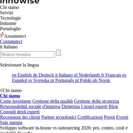
Chi siamo
Servizi
Tecnologie
Industrie
Portafoglio
Assumeteci
Contattateci
it
Italiano
Selezionare la lingua
en
English
de
Deutsch
it
Italiano
nl
Nederlands
fr
Français
es
Español
sv
Svenska
pt
Português
pl
Polski
nb
Norsk
Chi siamo
Chi siamo
Come lavoriamo
Gestione della qualità
Gestione della sicurezza
Responsabilità sociale d'impresa
Dirigenza
I nostri esperti
Blog
Consigli degli esperti
Recensioni dei clienti
Partner tecnologici
Certificazioni
Premi
Eventi
Sala stampa
Sviluppo software in-house vs outsourcing 2026: pro, contro, costi e