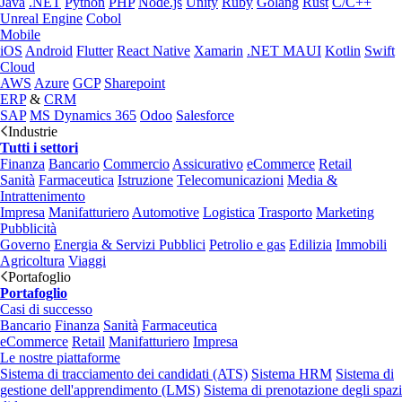
Java
.NET
Python
PHP
Node.js
Unity
Ruby
Golang
Rust
C/C++
Unreal Engine
Cobol
Mobile
iOS
Android
Flutter
React Native
Xamarin
.NET MAUI
Kotlin
Swift
Cloud
AWS
Azure
GCP
Sharepoint
ERP
&
CRM
SAP
MS Dynamics 365
Odoo
Salesforce
Industrie
Tutti i settori
Finanza
Bancario
Commercio
Assicurativo
eCommerce
Retail
Sanità
Farmaceutica
Istruzione
Telecomunicazioni
Media &
Intrattenimento
Impresa
Manifatturiero
Automotive
Logistica
Trasporto
Marketing
Pubblicità
Governo
Energia & Servizi Pubblici
Petrolio e gas
Edilizia
Immobili
Agricoltura
Viaggi
Portafoglio
Portafoglio
Casi di successo
Bancario
Finanza
Sanità
Farmaceutica
eCommerce
Retail
Manifatturiero
Impresa
Le nostre piattaforme
Sistema di tracciamento dei candidati (ATS)
Sistema HRM
Sistema di
gestione dell'apprendimento (LMS)
Sistema di prenotazione degli spazi