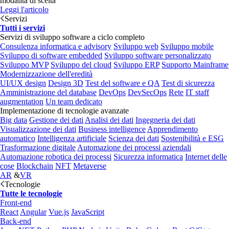
modalità di scelta
Leggi l'articolo
Servizi
Tutti i servizi
Servizi di sviluppo software a ciclo completo
Consulenza informatica e advisory
Sviluppo web
Sviluppo mobile
Sviluppo di software embedded
Sviluppo software personalizzato
Sviluppo MVP
Sviluppo del cloud
Sviluppo ERP
Supporto Mainframe
Modernizzazione dell'eredità
UI/UX design
Design 3D
Test del software e QA
Test di sicurezza
Amministrazione del database
DevOps
DevSecOps
Rete
IT staff
augmentation
Un team dedicato
Implementazione di tecnologie avanzate
Big data
Gestione dei dati
Analisi dei dati
Ingegneria dei dati
Visualizzazione dei dati
Business intelligence
Apprendimento
automatico
Intelligenza artificiale
Scienza dei dati
Sostenibilità e ESG
Trasformazione digitale
Automazione dei processi aziendali
Automazione robotica dei processi
Sicurezza informatica
Internet delle
cose
Blockchain
NFT
Metaverse
AR
&
VR
Tecnologie
Tutte le tecnologie
Front-end
React
Angular
Vue.js
JavaScript
Back-end