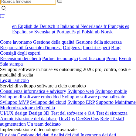
IT
en
English
de
Deutsch
it
Italiano
nl
Nederlands
fr
Français
es
Español
sv
Svenska
pt
Português
pl
Polski
nb
Norsk
Come lavoriamo
Gestione della qualità
Gestione della sicurezza
Responsabilità sociale d'impresa
Dirigenza
I nostri esperti
Blog
Consigli degli esperti
Recensioni dei clienti
Partner tecnologici
Certificazioni
Premi
Eventi
Sala stampa
Sviluppo software in-house vs outsourcing 2026: pro, contro, costi e
modalità di scelta
Leggi l'articolo
Servizi di sviluppo software a ciclo completo
Consulenza informatica e advisory
Sviluppo web
Sviluppo mobile
Sviluppo di software embedded
Sviluppo software personalizzato
Sviluppo MVP
Sviluppo del cloud
Sviluppo ERP
Supporto Mainframe
Modernizzazione dell'eredità
UI/UX design
Design 3D
Test del software e QA
Test di sicurezza
Amministrazione del database
DevOps
DevSecOps
Rete
IT staff
augmentation
Un team dedicato
Implementazione di tecnologie avanzate
Big data
Gestione dei dati
Analisi dei dati
Ingegneria dei dati