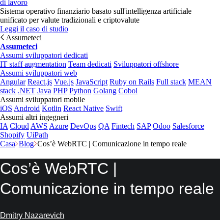
di lavoro
Sistema operativo finanziario basato sull'intelligenza artificiale
unificato per valute tradizionali e criptovalute
Leggi il caso di studio
Assumeteci
Assumeteci
Assumi sviluppatori dedicati
IT staff augmentation
Team dedicati
Sviluppatori offshore
Assumi sviluppatori web
Angular
React.js
Vue.js
JavaScript
Ruby on Rails
Full stack
MEAN
stack
.NET
Java
PHP
Python
Golang
Cobol
Assumi sviluppatori mobile
iOS
Android
Kotlin
React Native
Swift
Assumi altri ingegneri
IA
Cloud
AWS
Azure
DevOps
QA
Fintech
SAP
Odoo
Salesforce
Shopify
UiPath
Casa
Blog
Cos’è WebRTC | Comunicazione in tempo reale
Cos’è WebRTC |
Comunicazione in tempo reale
Dmitry Nazarevich