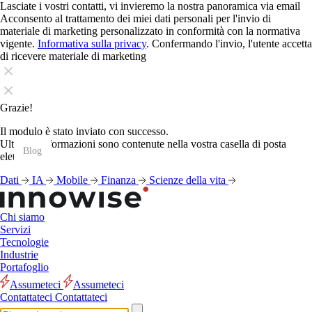
Lasciate i vostri contatti, vi invieremo la nostra panoramica via email
Acconsento al trattamento dei miei dati personali per l'invio di
materiale di marketing personalizzato in conformità con la normativa
vigente.
Informativa sulla privacy
. Confermando l'invio, l'utente accetta
di ricevere materiale di marketing
Grazie!
Il modulo è stato inviato con successo.
Ulteriori informazioni sono contenute nella vostra casella di posta
Blog
Blog
Blog
Blog
Blog
Blog
Blog
Blog
Blog
Blog
Blog
Blog
elettronica.
Dati
IA
Mobile
Finanza
Scienze della vita
Chi siamo
Servizi
Tecnologie
Industrie
Portafoglio
Assumeteci
Assumeteci
Contattateci
Contattateci