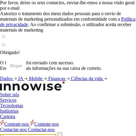
Por favor, deixe os seus contactos, enviar-lhe-emos a nossa visão geral
por e-mail
Autorizo o tratamento dos meus dados pessoais para o envio de
materiais de marketing personalizados em conformidade com a
Política
de privacidade
. Ao confirmar a submissão, o utilizador aceita receber
materiais de marketing
Obrigado!
O formulário foi enviado com sucesso.
Blogue
Blogue
Blogue
Blogue
Blogue
Blogue
Blogue
Blogue
Blogue
Blogue
Blogue
Blogue
Encontrará mais informações na sua caixa de correio.
Dados
IA
Mobile
Finanças
Ciências da vida
Sobre nós
Serviços
Tecnologias
Indústrias
Carteira
Contrate-nos
Contrate-nos
Contactar-nos
Contactar-nos