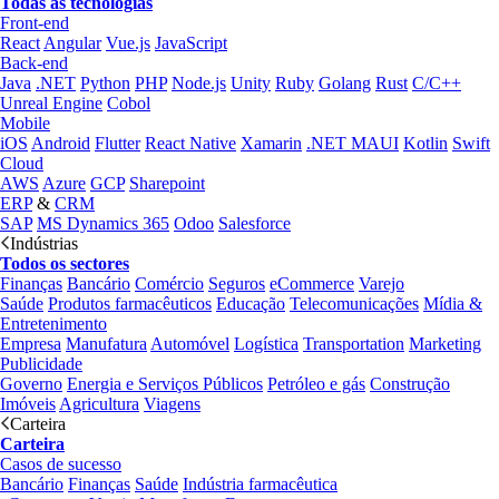
Todas as tecnologias
Front-end
React
Angular
Vue.js
JavaScript
Back-end
Java
.NET
Python
PHP
Node.js
Unity
Ruby
Golang
Rust
C/C++
Unreal Engine
Cobol
Mobile
iOS
Android
Flutter
React Native
Xamarin
.NET MAUI
Kotlin
Swift
Cloud
AWS
Azure
GCP
Sharepoint
ERP
&
CRM
SAP
MS Dynamics 365
Odoo
Salesforce
Indústrias
Todos os sectores
Finanças
Bancário
Comércio
Seguros
eCommerce
Varejo
Saúde
Produtos farmacêuticos
Educação
Telecomunicações
Mídia &
Entretenimento
Empresa
Manufatura
Automóvel
Logística
Transportation
Marketing
Publicidade
Governo
Energia e Serviços Públicos
Petróleo e gás
Construção
Imóveis
Agricultura
Viagens
Carteira
Carteira
Casos de sucesso
Bancário
Finanças
Saúde
Indústria farmacêutica