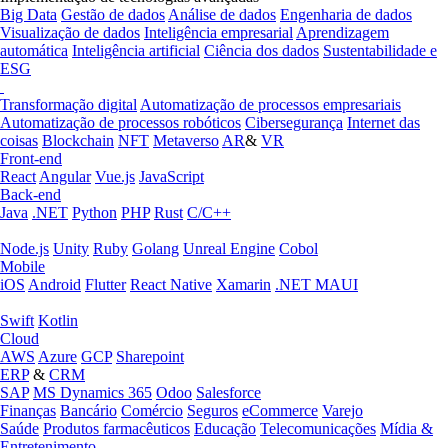
Big Data
Gestão de dados
Análise de dados
Engenharia de dados
Visualização de dados
Inteligência empresarial
Aprendizagem
automática
Inteligência artificial
Ciência dos dados
Sustentabilidade e
ESG
Transformação digital
Automatização de processos empresariais
Automatização de processos robóticos
Cibersegurança
Internet das
coisas
Blockchain
NFT
Metaverso
AR
&
VR
Front-end
React
Angular
Vue.js
JavaScript
Back-end
Java
.NET
Python
PHP
Rust
C/C++
Node.js
Unity
Ruby
Golang
Unreal Engine
Cobol
Mobile
iOS
Android
Flutter
React Native
Xamarin
.NET MAUI
Swift
Kotlin
Cloud
AWS
Azure
GCP
Sharepoint
ERP
&
CRM
SAP
MS Dynamics 365
Odoo
Salesforce
Finanças
Bancário
Comércio
Seguros
eCommerce
Varejo
Saúde
Produtos farmacêuticos
Educação
Telecomunicações
Mídia &
Entretenimento