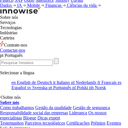
Fintech
SAP
Odoo
Salesforce
Shopify
UiPath
Dados
IA
Mobile
Finanças
Ciências da vida
Sobre nós
Serviços
Tecnologias
Indústrias
Carteira
Contrate-nos
Contactar-nos
pt
Português
Selecionar a língua
en
English
de
Deutsch
it
Italiano
nl
Nederlands
fr
Français
es
Español
sv
Svenska
pt
Português
pl
Polski
nb
Norsk
Sobre nós
Sobre nós
Como trabalhamos
Gestão da qualidade
Gestão de segurança
Responsabilidade social das empresas
Liderança
Os nossos
especialistas
Blogue
Dicas expert
Testemunhos
Parceiros tecnológicos
Certificações
Prémios
Eventos