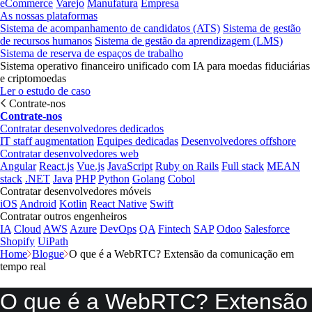
eCommerce
Varejo
Manufatura
Empresa
As nossas plataformas
Sistema de acompanhamento de candidatos (ATS)
Sistema de gestão
de recursos humanos
Sistema de gestão da aprendizagem (LMS)
Sistema de reserva de espaços de trabalho
Sistema operativo financeiro unificado com IA para moedas fiduciárias
e criptomoedas
Ler o estudo de caso
Contrate-nos
Contrate-nos
Contratar desenvolvedores dedicados
IT staff augmentation
Equipes dedicadas
Desenvolvedores offshore
Contratar desenvolvedores web
Angular
React.js
Vue.js
JavaScript
Ruby on Rails
Full stack
MEAN
stack
.NET
Java
PHP
Python
Golang
Cobol
Contratar desenvolvedores móveis
iOS
Android
Kotlin
React Native
Swift
Contratar outros engenheiros
IA
Cloud
AWS
Azure
DevOps
QA
Fintech
SAP
Odoo
Salesforce
Shopify
UiPath
Home
Blogue
O que é a WebRTC? Extensão da comunicação em
tempo real
O que é a WebRTC? Extensão