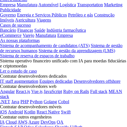
Empresa
Manufatura
Automóvel
Logística
Transportation
Marketing
Publicidade
Governo
Energia e Serviços Públicos
Petróleo e gás
Construção
Imóveis
Agricultura
Viagens
Casos de sucesso
Bancário
Finanças
Saúde
Indústria farmacêutica
eCommerce
Varejo
Manufatura
Empresa
As nossas plataformas
Sistema de acompanhamento de candidatos (ATS)
Sistema de gestão
de recursos humanos
Sistema de gestão da aprendizagem (LMS)
Sistema de reserva de espaços de trabalho
Sistema operativo financeiro unificado com IA para moedas fiduciárias
e criptomoedas
Ler o estudo de caso
Contratar desenvolvedores dedicados
IT staff augmentation
Equipes dedicadas
Desenvolvedores offshore
Contratar desenvolvedores web
Angular
React.js
Vue.js
JavaScript
Ruby on Rails
Full stack
MEAN
stack
.NET
Java
PHP
Python
Golang
Cobol
Contratar desenvolvedores móveis
iOS
Android
Kotlin
React Native
Swift
Contratar outros engenheiros
IA
Cloud
AWS
Azure
DevOps
QA