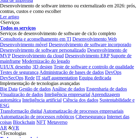
Sala de imprensa
Desenvolvimento de software interno ou externalizado em 2026: prós,
contras, custos e como escolher
Ler artigo
Serviços
Todos os serviços
Serviços de desenvolvimento de software de ciclo completo
Consultoria e aconselhamento em TI
Desenvolvimento Web
Desenvolvimento móvel
Desenvolvimento de software incorporado
Desenvolvimento de software personalizado
Desenvolvimento de
MVP
Desenvolvimento da cloud
Desenvolvimento ERP
Suporte de
mainframe
Modernização do legado
UI/UX desenho
3D design
Teste de software e controlo de qualidade
Testes de segurança
Administração de bases de dados
DevOps
DevSecOps
Rede
IT staff augmentation
Equipa dedicada
Implementação de tecnologias avançadas
Big Data
Gestão de dados
Análise de dados
Engenharia de dados
Visualização de dados
Inteligência empresarial
Aprendizagem
automática
Inteligência artificial
Ciência dos dados
Sustentabilidade e
ESG
Transformação digital
Automatização de processos empresariais
Automatização de processos robóticos
Cibersegurança
Internet das
coisas
Blockchain
NFT
Metaverso
AR
&
VR
Tecnologias