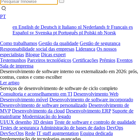
PT
en
English
de
Deutsch
it
Italiano
nl
Nederlands
fr
Français
es
Español
sv
Svenska
pt
Português
pl
Polski
nb
Norsk
Como trabalhamos
Gestão da qualidade
Gestão de segurança
Responsabilidade social das empresas
Liderança
Os nossos
especialistas
Blogue
Dicas expert
Testemunhos
Parceiros tecnológicos
Certificações
Prémios
Eventos
Sala de imprensa
Desenvolvimento de software interno ou externalizado em 2026: prós,
contras, custos e como escolher
Ler artigo
Serviços de desenvolvimento de software de ciclo completo
Consultoria e aconselhamento em TI
Desenvolvimento Web
Desenvolvimento móvel
Desenvolvimento de software incorporado
Desenvolvimento de software personalizado
Desenvolvimento de
MVP
Desenvolvimento da cloud
Desenvolvimento ERP
Suporte de
mainframe
Modernização do legado
UI/UX desenho
3D design
Teste de software e controlo de qualidade
Testes de segurança
Administração de bases de dados
DevOps
DevSecOps
Rede
IT staff augmentation
Equipa dedicada
Implementação de tecnologias avançadas