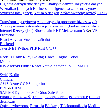
Big data
Zarządzanie danymi
Analityka danych
Inżynieria danych
Wizualizacja danych
Business intelligence
Uczenie maszynowe
Sztuczna inteligencja
Nauka o danych
Zrównoważony rozwój i ESG
Transformacja cyfrowa
Automatyzacja procesów biznesowych
Zrobotyzowana automatyzacja procesów
Cyberbezpieczeństwo
Internet Rzeczy (IoT)
Blockchain
NFT
Metawersum
AR
&
VR
Frontend
React
Angular
Vue.js
JavaScript
Backend
Java
.NET
Python
PHP
Rust
C/C++
Node.js
Unity
Ruby
Golang
Unreal Engine
Cobol
Mobile
iOS
Android
Flutter
React Native
Xamarin
.NET MAUI
Swift
Kotlin
Chmura
AWS
Azure
GCP
Sharepoint
ERP
&
CRM
SAP
MS Dynamics 365
Odoo
Salesforce
Finanse
Bankowość
Trading
Ubezpieczenia
eCommerce
Handel
detaliczny
Opieka zdrowotna
Farmacja
Edukacja
Telekomunikacja
Media i