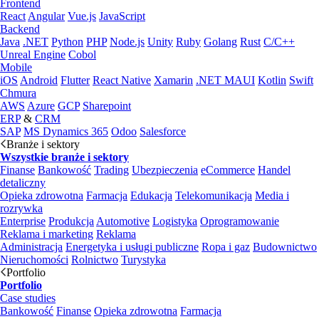
Frontend
React
Angular
Vue.js
JavaScript
Backend
Java
.NET
Python
PHP
Node.js
Unity
Ruby
Golang
Rust
C/C++
Unreal Engine
Cobol
Mobile
iOS
Android
Flutter
React Native
Xamarin
.NET MAUI
Kotlin
Swift
Chmura
AWS
Azure
GCP
Sharepoint
ERP
&
CRM
SAP
MS Dynamics 365
Odoo
Salesforce
Branże i sektory
Wszystkie branże i sektory
Finanse
Bankowość
Trading
Ubezpieczenia
eCommerce
Handel
detaliczny
Opieka zdrowotna
Farmacja
Edukacja
Telekomunikacja
Media i
rozrywka
Enterprise
Produkcja
Automotive
Logistyka
Oprogramowanie
Reklama i marketing
Reklama
Administracja
Energetyka i usługi publiczne
Ropa i gaz
Budownictwo
Nieruchomości
Rolnictwo
Turystyka
Portfolio
Portfolio
Case studies
Bankowość
Finanse
Opieka zdrowotna
Farmacja