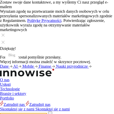
Zostaw swoje dane kontaktowe, a my wyślemy Ci nasz przegląd e-
mailem
Wyrażam zgodę na przetwarzanie moich danych osobowych w celu
przesyłania spersonalizowanych materiałów marketingowych zgodnie
z Regulaminem.
Politykę Prywatności
. Potwierdzając zgłoszenie,
użytkownik wyraża zgodę na otrzymywanie materiałów
marketingowych
Dziękuję!
Blog
Blog
Blog
Blog
Blog
Blog
Blog
Blog
Blog
Blog
Blog
Blog
Formularz został pomyślnie przesłany.
Więcej informacji można znaleźć w skrzynce pocztowej.
Dane
AI
Mobile
Finanse
Nauki przyrodnicze
O nas
Usługi
Technologie
Branże i sektory
Portfolio
Zatrudnij nas
Zatrudnij nas
Skontaktuj się z nami
Skontaktuj się z nami