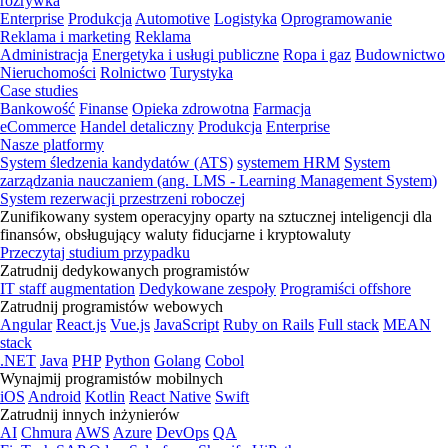
rozrywka
Enterprise
Produkcja
Automotive
Logistyka
Oprogramowanie
Reklama i marketing
Reklama
Administracja
Energetyka i usługi publiczne
Ropa i gaz
Budownictwo
Nieruchomości
Rolnictwo
Turystyka
Case studies
Bankowość
Finanse
Opieka zdrowotna
Farmacja
eCommerce
Handel detaliczny
Produkcja
Enterprise
Nasze platformy
System śledzenia kandydatów (ATS)
systemem HRM
System
zarządzania nauczaniem (ang. LMS - Learning Management System)
System rezerwacji przestrzeni roboczej
Zunifikowany system operacyjny oparty na sztucznej inteligencji dla
finansów, obsługujący waluty fiducjarne i kryptowaluty
Przeczytaj studium przypadku
Zatrudnij dedykowanych programistów
IT staff augmentation
Dedykowane zespoły
Programiści offshore
Zatrudnij programistów webowych
Angular
React.js
Vue.js
JavaScript
Ruby on Rails
Full stack
MEAN
stack
.NET
Java
PHP
Python
Golang
Cobol
Wynajmij programistów mobilnych
iOS
Android
Kotlin
React Native
Swift
Zatrudnij innych inżynierów
AI
Chmura
AWS
Azure
DevOps
QA