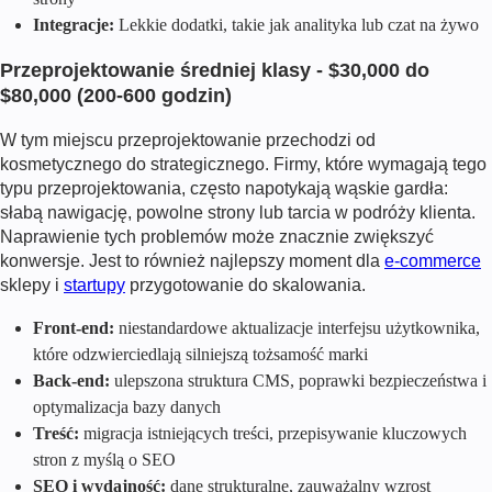
Integracje:
Lekkie dodatki, takie jak analityka lub czat na żywo
Przeprojektowanie średniej klasy - $30,000 do
$80,000 (200-600 godzin)
W tym miejscu przeprojektowanie przechodzi od
kosmetycznego do strategicznego. Firmy, które wymagają tego
typu przeprojektowania, często napotykają wąskie gardła:
słabą nawigację, powolne strony lub tarcia w podróży klienta.
Naprawienie tych problemów może znacznie zwiększyć
konwersje. Jest to również najlepszy moment dla
e-commerce
sklepy i
startupy
przygotowanie do skalowania.
Front-end:
niestandardowe aktualizacje interfejsu użytkownika,
które odzwierciedlają silniejszą tożsamość marki
Back-end:
ulepszona struktura CMS, poprawki bezpieczeństwa i
optymalizacja bazy danych
Treść:
migracja istniejących treści, przepisywanie kluczowych
stron z myślą o SEO
SEO i wydajność:
dane strukturalne, zauważalny wzrost