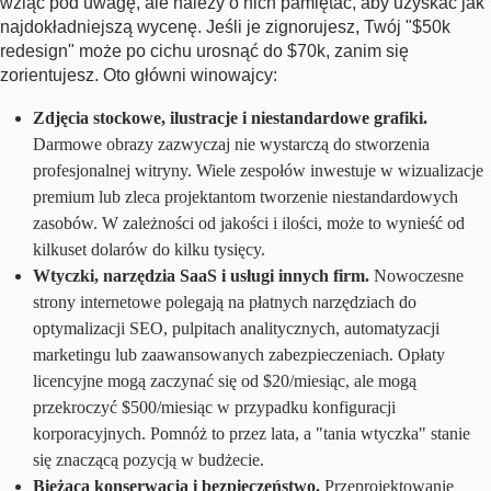
wziąć pod uwagę, ale należy o nich pamiętać, aby uzyskać jak
najdokładniejszą wycenę. Jeśli je zignorujesz, Twój "$50k
redesign" może po cichu urosnąć do $70k, zanim się
zorientujesz. Oto główni winowajcy:
Zdjęcia stockowe, ilustracje i niestandardowe grafiki.
Darmowe obrazy zazwyczaj nie wystarczą do stworzenia
profesjonalnej witryny. Wiele zespołów inwestuje w wizualizacje
premium lub zleca projektantom tworzenie niestandardowych
zasobów. W zależności od jakości i ilości, może to wynieść od
kilkuset dolarów do kilku tysięcy.
Wtyczki, narzędzia SaaS i usługi innych firm.
Nowoczesne
strony internetowe polegają na płatnych narzędziach do
optymalizacji SEO, pulpitach analitycznych, automatyzacji
marketingu lub zaawansowanych zabezpieczeniach. Opłaty
licencyjne mogą zaczynać się od $20/miesiąc, ale mogą
przekroczyć $500/miesiąc w przypadku konfiguracji
korporacyjnych. Pomnóż to przez lata, a "tania wtyczka" stanie
się znaczącą pozycją w budżecie.
Bieżąca konserwacja i bezpieczeństwo.
Przeprojektowanie