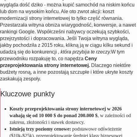
wygląda dość dziko - można kupić samochód na niskim końcu
lub dom na wysokim końcu. Ale oto zwrot akcji: koszt
modernizacji strony internetowej to tylko część równania.
Przestarzała witryna obniża wiarygodność, konwersje, a nawet
rankingi Google. Współcześni nabywcy oczekują szybkości,
przejrzystości i dopracowania. Jeśli Twoja witryna wygląda,
jakby pochodziła z 2015 roku, klikną ją w ciągu kilku sekund i
udadzą się do konkurencji
, która przybija te rzeczy.
W tym
przewodniku rozpakuję to, co napędza
Ceny
przeprojektowania strony internetowej.
Dlaczego niektóre
budżety rosną, a inne pozostają szczupłe i które ukryte koszty
zaskakują zespoły.
Kluczowe punkty
Koszty przeprojektowania strony internetowej w
2026
wahają się od 10 000 $ do ponad 200.000 $
, w zależności od
zakresu, złożoności i stawek dostawcy.
Istnieją trzy poziomy cenowe:
podstawowe odświeżenie
($10k-$25k), przeprojektowanie średniej klasy biznesowej