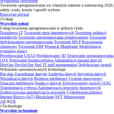
Wydarzenia
Newsroom
Tworzenie oprogramowania we własnym zakresie a outsourcing 2026:
zalety, wady, koszty i sposób wyboru
Przeczytaj artykuł
Usługi
Wszystkie usługi
Usługi tworzenia oprogramowania w pełnym cyklu
Doradztwo IT
Tworzenie stron internetowych
Tworzenie aplikacji
mobilnych
Tworzenie oprogramowania wbudowanego
Tworzenie
dedykowanego oprogramowania
Tworzenie MVP
Rozwiązania
chmurowe
Tworzenie ERP
Wsparcie Mainframe
Modernizacja
systemów legacy
Projektowanie UX/UI
Projektowanie 3D
Testowanie oprogramowania
i QA
Testowanie bezpieczeństwa
Administracja bazami danych
DevOps
DevSecOps
Sieć
IT staff augmentation
Dedykowany zespół
Wdrażanie zaawansowanych technologii
Big data
Zarządzanie danymi
Analityka danych
Inżynieria danych
Wizualizacja danych
Business intelligence
Uczenie maszynowe
Sztuczna inteligencja
Nauka o danych
Zrównoważony rozwój i ESG
Transformacja cyfrowa
Automatyzacja procesów biznesowych
Zrobotyzowana automatyzacja procesów
Cyberbezpieczeństwo
Internet Rzeczy (IoT)
Blockchain
NFT
Metawersum
AR
&
VR
Technologie
Wszystkie technologie