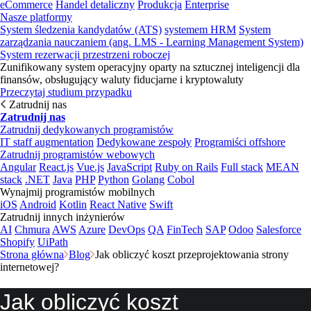
eCommerce
Handel detaliczny
Produkcja
Enterprise
Nasze platformy
System śledzenia kandydatów (ATS)
systemem HRM
System
zarządzania nauczaniem (ang. LMS - Learning Management System)
System rezerwacji przestrzeni roboczej
Zunifikowany system operacyjny oparty na sztucznej inteligencji dla
finansów, obsługujący waluty fiducjarne i kryptowaluty
Przeczytaj studium przypadku
Zatrudnij nas
Zatrudnij nas
Zatrudnij dedykowanych programistów
IT staff augmentation
Dedykowane zespoły
Programiści offshore
Zatrudnij programistów webowych
Angular
React.js
Vue.js
JavaScript
Ruby on Rails
Full stack
MEAN
stack
.NET
Java
PHP
Python
Golang
Cobol
Wynajmij programistów mobilnych
iOS
Android
Kotlin
React Native
Swift
Zatrudnij innych inżynierów
AI
Chmura
AWS
Azure
DevOps
QA
FinTech
SAP
Odoo
Salesforce
Shopify
UiPath
Strona główna
Blog
Jak obliczyć koszt przeprojektowania strony
internetowej?
Jak obliczyć koszt