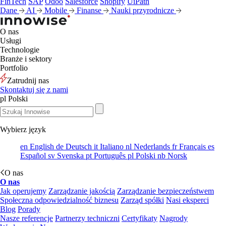
FinTech
SAP
Odoo
Salesforce
Shopify
UiPath
Dane
AI
Mobile
Finanse
Nauki przyrodnicze
O nas
Usługi
Technologie
Branże i sektory
Portfolio
Zatrudnij nas
Skontaktuj się z nami
pl
Polski
Wybierz język
en
English
de
Deutsch
it
Italiano
nl
Nederlands
fr
Français
es
Español
sv
Svenska
pt
Português
pl
Polski
nb
Norsk
O nas
O nas
Jak operujemy
Zarządzanie jakością
Zarządzanie bezpieczeństwem
Społeczna odpowiedzialność biznesu
Zarząd spółki
Nasi eksperci
Blog
Porady
Nasze referencje
Partnerzy techniczni
Certyfikaty
Nagrody