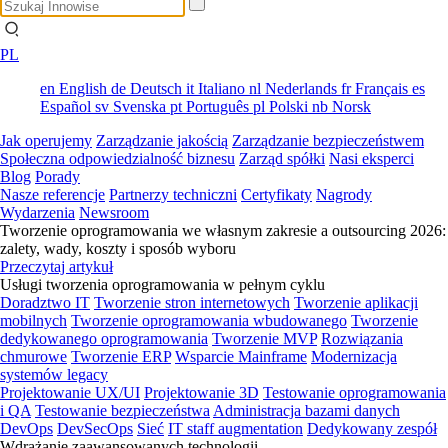
PL
en
English
de
Deutsch
it
Italiano
nl
Nederlands
fr
Français
es
Español
sv
Svenska
pt
Português
pl
Polski
nb
Norsk
Jak operujemy
Zarządzanie jakością
Zarządzanie bezpieczeństwem
Społeczna odpowiedzialność biznesu
Zarząd spółki
Nasi eksperci
Blog
Porady
Nasze referencje
Partnerzy techniczni
Certyfikaty
Nagrody
Wydarzenia
Newsroom
Tworzenie oprogramowania we własnym zakresie a outsourcing 2026:
zalety, wady, koszty i sposób wyboru
Przeczytaj artykuł
Usługi tworzenia oprogramowania w pełnym cyklu
Doradztwo IT
Tworzenie stron internetowych
Tworzenie aplikacji
mobilnych
Tworzenie oprogramowania wbudowanego
Tworzenie
dedykowanego oprogramowania
Tworzenie MVP
Rozwiązania
chmurowe
Tworzenie ERP
Wsparcie Mainframe
Modernizacja
systemów legacy
Projektowanie UX/UI
Projektowanie 3D
Testowanie oprogramowania
i QA
Testowanie bezpieczeństwa
Administracja bazami danych
DevOps
DevSecOps
Sieć
IT staff augmentation
Dedykowany zespół
Wdrażanie zaawansowanych technologii