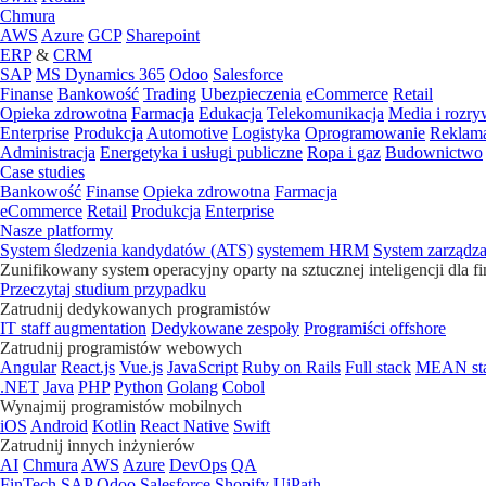
Chmura
AWS
Azure
GCP
Sharepoint
ERP
&
CRM
SAP
MS Dynamics 365
Odoo
Salesforce
Finanse
Bankowość
Trading
Ubezpieczenia
eCommerce
Retail
Opieka zdrowotna
Farmacja
Edukacja
Telekomunikacja
Media i rozr
Enterprise
Produkcja
Automotive
Logistyka
Oprogramowanie
Reklama
Administracja
Energetyka i usługi publiczne
Ropa i gaz
Budownictwo
Case studies
Bankowość
Finanse
Opieka zdrowotna
Farmacja
eCommerce
Retail
Produkcja
Enterprise
Nasze platformy
System śledzenia kandydatów (ATS)
systemem HRM
System zarządz
Zunifikowany system operacyjny oparty na sztucznej inteligencji dla f
Przeczytaj studium przypadku
Zatrudnij dedykowanych programistów
IT staff augmentation
Dedykowane zespoły
Programiści offshore
Zatrudnij programistów webowych
Angular
React.js
Vue.js
JavaScript
Ruby on Rails
Full stack
MEAN st
.NET
Java
PHP
Python
Golang
Cobol
Wynajmij programistów mobilnych
iOS
Android
Kotlin
React Native
Swift
Zatrudnij innych inżynierów
AI
Chmura
AWS
Azure
DevOps
QA
FinTech
SAP
Odoo
Salesforce
Shopify
UiPath