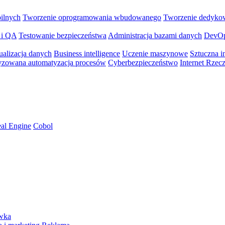
bilnych
Tworzenie oprogramowania wbudowanego
Tworzenie dedyko
 i QA
Testowanie bezpieczeństwa
Administracja bazami danych
DevO
ualizacja danych
Business intelligence
Uczenie maszynowe
Sztuczna in
yzowana automatyzacja procesów
Cyberbezpieczeństwo
Internet Rzec
al Engine
Cobol
ywka