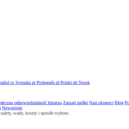
pañol
sv
Svenska
pt
Português
pl
Polski
nb
Norsk
ołeczna odpowiedzialność biznesu
Zarząd spółki
Nasi eksperci
Blog
Po
a
Newsroom
zalety, wady, koszty i sposób wyboru