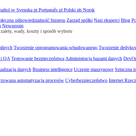
pañol
sv
Svenska
pt
Português
pl
Polski
nb
Norsk
ołeczna odpowiedzialność biznesu
Zarząd spółki
Nasi eksperci
Blog
Po
a
Newsroom
zalety, wady, koszty i sposób wyboru
bilnych
Tworzenie oprogramowania wbudowanego
Tworzenie dedyko
 i QA
Testowanie bezpieczeństwa
Administracja bazami danych
DevO
ualizacja danych
Business intelligence
Uczenie maszynowe
Sztuczna in
yzowana automatyzacja procesów
Cyberbezpieczeństwo
Internet Rzec