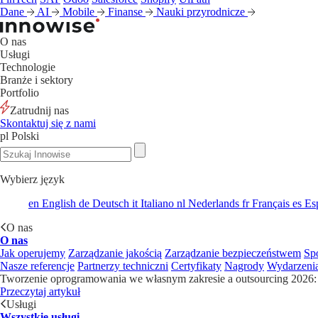
Dane
AI
Mobile
Finanse
Nauki przyrodnicze
O nas
Usługi
Technologie
Branże i sektory
Portfolio
Zatrudnij nas
Skontaktuj się z nami
pl
Polski
Wybierz język
en
English
de
Deutsch
it
Italiano
nl
Nederlands
fr
Français
es
Es
O nas
O nas
Jak operujemy
Zarządzanie jakością
Zarządzanie bezpieczeństwem
Sp
Nasze referencje
Partnerzy techniczni
Certyfikaty
Nagrody
Wydarzeni
Tworzenie oprogramowania we własnym zakresie a outsourcing 2026: 
Przeczytaj artykuł
Usługi
Wszystkie usługi