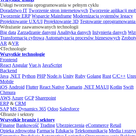
Usługi tworzenia oprogramowania w pełnym cyklu
Doradztwo IT
Tworzenie stron internetowych
Tworzenie aplikacji mo
Tworzenie ERP
Wsparcie Mainframe
Modernizacja systemów legacy
Projektowanie UX/UI
Projektowanie 3D
Testowanie oprogramowania
Wdrażanie zaawansowanych technologii
Big data
Zarządzanie danymi
Analityka danych
Inżynieria danych
Wiz
Transformacja cyfrowa
Automatyzacja procesów biznesowych
Zrobot
AR
&
VR
Technologie
Wszystkie technologie
Frontend
React
Angular
Vue.js
JavaScript
Backend
Java
.NET
Python
PHP
Node.js
Unity
Ruby
Golang
Rust
C/C++
Unre
Mobile
iOS
Android
Flutter
React Native
Xamarin
.NET MAUI
Kotlin
Swift
Chmura
AWS
Azure
GCP
Sharepoint
ERP
&
CRM
SAP
MS Dynamics 365
Odoo
Salesforce
Branże i sektory
Wszystkie branże i sektory
Finanse
Bankowość
Trading
Ubezpieczenia
eCommerce
Retail
Opieka zdrowotna
Farmacja
Edukacja
Telekomunikacja
Media i rozr