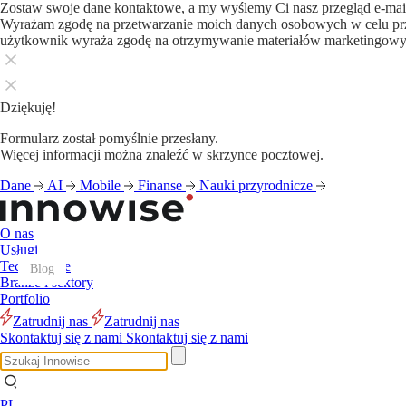
Zostaw swoje dane kontaktowe, a my wyślemy Ci nasz przegląd e-ma
Wyrażam zgodę na przetwarzanie moich danych osobowych w celu pr
użytkownik wyraża zgodę na otrzymywanie materiałów marketingow
Dziękuję!
Formularz został pomyślnie przesłany.
Więcej informacji można znaleźć w skrzynce pocztowej.
Dane
AI
Mobile
Finanse
Nauki przyrodnicze
O nas
Usługi
Technologie
Blog
Blog
Blog
Blog
Blog
Blog
Blog
Blog
Blog
Blog
Blog
Blog
Branże i sektory
Portfolio
Zatrudnij nas
Zatrudnij nas
Skontaktuj się z nami
Skontaktuj się z nami
PL