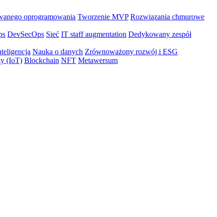
wanego oprogramowania
Tworzenie MVP
Rozwiązania chmurowe
ps
DevSecOps
Sieć
IT staff augmentation
Dedykowany zespół
teligencja
Nauka o danych
Zrównoważony rozwój i ESG
zy (IoT)
Blockchain
NFT
Metawersum