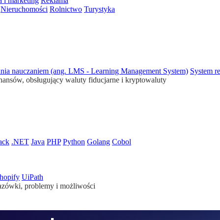
 i marketing
Reklama
Nieruchomości
Rolnictwo
Turystyka
ania nauczaniem (ang. LMS - Learning Management System)
System re
inansów, obsługujący waluty fiducjarne i kryptowaluty
ack
.NET
Java
PHP
Python
Golang
Cobol
hopify
UiPath
azówki, problemy i możliwości