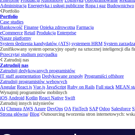
Enterprise
Produkcja
Automotive
Logistyka
Oprogramowanie
Reklama
Administracja
Energetyka i usługi publiczne
Ropa i gaz
Budownictwo
Portfolio
Portfolio
Case studies
Bankowość
Finanse
Opieka zdrowotna
Farmacja
eCommerce
Retail
Produkcja
Enterprise
Nasze platformy
System śledzenia kandydatów (ATS)
systemem HRM
System zarządz
Zunifikowany system operacyjny oparty na sztucznej inteligencji dla f
Przeczytaj studium przypadku
Zatrudnij nas
Zatrudnij nas
Zatrudnij dedykowanych programistów
IT staff augmentation
Dedykowane zespoły
Programiści offshore
Zatrudnij programistów webowych
Angular
React.js
Vue.js
JavaScript
Ruby on Rails
Full stack
MEAN st
Wynajmij programistów mobilnych
iOS
Android
Kotlin
React Native
Swift
Zatrudnij innych inżynierów
AI
Chmura
AWS
Azure
DevOps
QA
FinTech
SAP
Odoo
Salesforce
S
Strona główna
Blog
Outsourcing tworzenia stron internetowych: wsk