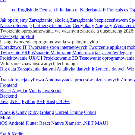
en
English
de
Deutsch
it
Italiano
nl
Nederlands
fr
Français
es
Es
Jak operujemy
Zarządzanie jakością
Zarządzanie bezpieczeństwem
Sp
Nasze referencje
Partnerzy techniczni
Certyfikaty
Nagrody
Wydarzeni
Tworzenie oprogramowania we własnym zakresie a outsourcing 2026: 
Przeczytaj artykuł
Usługi tworzenia oprogramowania w pełnym cyklu
Doradztwo IT
Tworzenie stron internetowych
Tworzenie aplikacji mo
Tworzenie ERP
Wsparcie Mainframe
Modernizacja systemów legacy
Projektowanie UX/UI
Projektowanie 3D
Testowanie oprogramowania
Wdrażanie zaawansowanych technologii
Big data
Zarządzanie danymi
Analityka danych
Inżynieria danych
Wiz
Transformacja cyfrowa
Automatyzacja procesów biznesowych
Zrobot
Frontend
React
Angular
Vue.js
JavaScript
Backend
Java
.NET
Python
PHP
Rust
C/C++
Node.js
Unity
Ruby
Golang
Unreal Engine
Cobol
Mobile
iOS
Android
Flutter
React Native
Xamarin
.NET MAUI
Swift
Kotlin