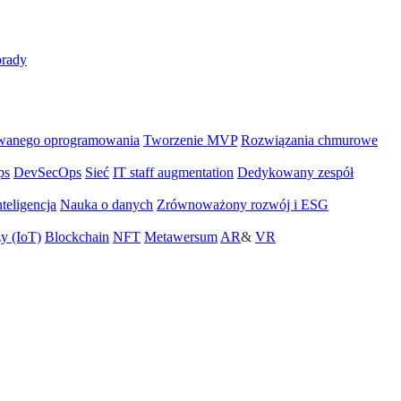
rady
wanego oprogramowania
Tworzenie MVP
Rozwiązania chmurowe
ps
DevSecOps
Sieć
IT staff augmentation
Dedykowany zespół
teligencja
Nauka o danych
Zrównoważony rozwój i ESG
zy (IoT)
Blockchain
NFT
Metawersum
AR
&
VR