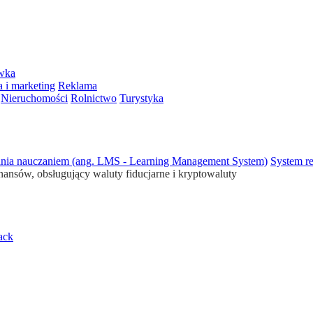
ywka
 i marketing
Reklama
Nieruchomości
Rolnictwo
Turystyka
ania nauczaniem (ang. LMS - Learning Management System)
System re
inansów, obsługujący waluty fiducjarne i kryptowaluty
ack