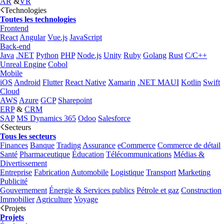
AR
&
VR
Technologies
Toutes les technologies
Frontend
React
Angular
Vue.js
JavaScript
Back-end
Java
.NET
Python
PHP
Node.js
Unity
Ruby
Golang
Rust
C/C++
Unreal Engine
Cobol
Mobile
iOS
Android
Flutter
React Native
Xamarin
.NET MAUI
Kotlin
Swift
Cloud
AWS
Azure
GCP
Sharepoint
ERP
&
CRM
SAP
MS Dynamics 365
Odoo
Salesforce
Secteurs
Tous les secteurs
Finances
Banque
Trading
Assurance
eCommerce
Commerce de détail
Santé
Pharmaceutique
Éducation
Télécommunications
Médias &
Divertissement
Entreprise
Fabrication
Automobile
Logistique
Transport
Marketing
Publicité
Gouvernement
Énergie & Services publics
Pétrole et gaz
Construction
Immobilier
Agriculture
Voyage
Projets
Projets