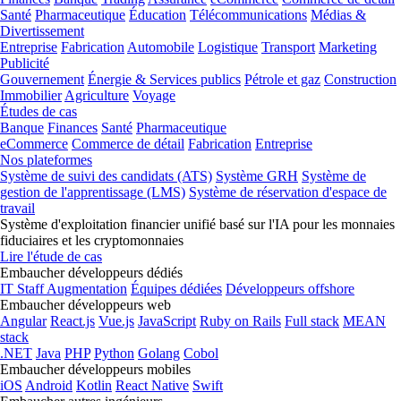
Santé
Pharmaceutique
Éducation
Télécommunications
Médias &
Divertissement
Entreprise
Fabrication
Automobile
Logistique
Transport
Marketing
Publicité
Gouvernement
Énergie & Services publics
Pétrole et gaz
Construction
Immobilier
Agriculture
Voyage
Études de cas
Banque
Finances
Santé
Pharmaceutique
eCommerce
Commerce de détail
Fabrication
Entreprise
Nos plateformes
Système de suivi des candidats (ATS)
Système GRH
Système de
gestion de l'apprentissage (LMS)
Système de réservation d'espace de
travail
Système d'exploitation financier unifié basé sur l'IA pour les monnaies
fiduciaires et les cryptomonnaies
Lire l'étude de cas
Embaucher développeurs dédiés
IT Staff Augmentation
Équipes dédiées
Développeurs offshore
Embaucher développeurs web
Angular
React.js
Vue.js
JavaScript
Ruby on Rails
Full stack
MEAN
stack
.NET
Java
PHP
Python
Golang
Cobol
Embaucher développeurs mobiles
iOS
Android
Kotlin
React Native
Swift