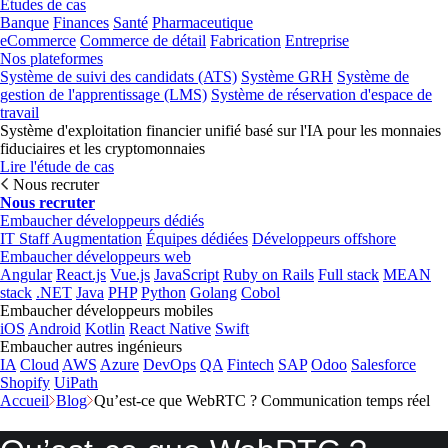
Études de cas
Banque
Finances
Santé
Pharmaceutique
eCommerce
Commerce de détail
Fabrication
Entreprise
Nos plateformes
Système de suivi des candidats (ATS)
Système GRH
Système de
gestion de l'apprentissage (LMS)
Système de réservation d'espace de
travail
Système d'exploitation financier unifié basé sur l'IA pour les monnaies
fiduciaires et les cryptomonnaies
Lire l'étude de cas
Nous recruter
Nous recruter
Embaucher développeurs dédiés
IT Staff Augmentation
Équipes dédiées
Développeurs offshore
Embaucher développeurs web
Angular
React.js
Vue.js
JavaScript
Ruby on Rails
Full stack
MEAN
stack
.NET
Java
PHP
Python
Golang
Cobol
Embaucher développeurs mobiles
iOS
Android
Kotlin
React Native
Swift
Embaucher autres ingénieurs
IA
Cloud
AWS
Azure
DevOps
QA
Fintech
SAP
Odoo
Salesforce
Shopify
UiPath
Accueil
Blog
Qu’est-ce que WebRTC ? Communication temps réel