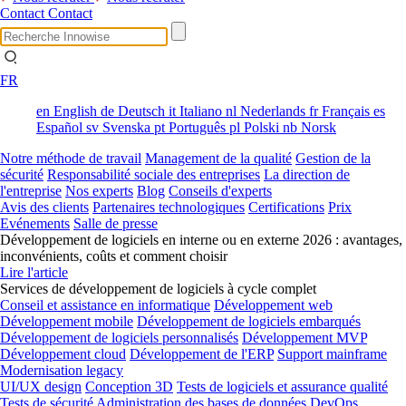
Contact
Contact
FR
en
English
de
Deutsch
it
Italiano
nl
Nederlands
fr
Français
es
Español
sv
Svenska
pt
Português
pl
Polski
nb
Norsk
Notre méthode de travail
Management de la qualité
Gestion de la
sécurité
Responsabilité sociale des entreprises
La direction de
l'entreprise
Nos experts
Blog
Conseils d'experts
Avis des clients
Partenaires technologiques
Certifications
Prix
Evénements
Salle de presse
Développement de logiciels en interne ou en externe 2026 : avantages,
inconvénients, coûts et comment choisir
Lire l'article
Services de développement de logiciels à cycle complet
Conseil et assistance en informatique
Développement web
Développement mobile
Développement de logiciels embarqués
Développement de logiciels personnalisés
Développement MVP
Développement cloud
Développement de l'ERP
Support mainframe
Modernisation legacy
UI/UX design
Conception 3D
Tests de logiciels et assurance qualité
Tests de sécurité
Administration des bases de données
DevOps