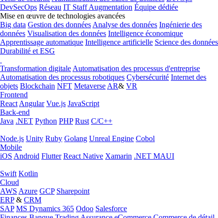
DevSecOps
Réseau
IT Staff Augmentation
Équipe dédiée
Mise en œuvre de technologies avancées
Big data
Gestion des données
Analyse des données
Ingénierie des
données
Visualisation des données
Intelligence économique
Apprentissage automatique
Intelligence artificielle
Science des données
Durabilité et ESG
Transformation digitale
Automatisation des processus d'entreprise
Automatisation des processus robotiques
Cybersécurité
Internet des
objets
Blockchain
NFT
Metaverse
AR
&
VR
Frontend
React
Angular
Vue.js
JavaScript
Back-end
Java
.NET
Python
PHP
Rust
C/C++
Node.js
Unity
Ruby
Golang
Unreal Engine
Cobol
Mobile
iOS
Android
Flutter
React Native
Xamarin
.NET MAUI
Swift
Kotlin
Cloud
AWS
Azure
GCP
Sharepoint
ERP
&
CRM
SAP
MS Dynamics 365
Odoo
Salesforce
Finances
Banque
Trading
Assurance
eCommerce
Commerce de détail