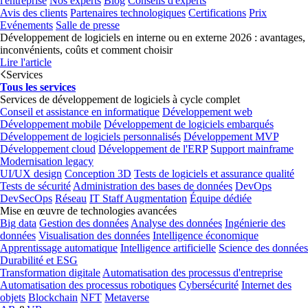
l'entreprise
Nos experts
Blog
Conseils d'experts
Avis des clients
Partenaires technologiques
Certifications
Prix
Evénements
Salle de presse
Développement de logiciels en interne ou en externe 2026 : avantages,
inconvénients, coûts et comment choisir
Lire l'article
Services
Tous les services
Services de développement de logiciels à cycle complet
Conseil et assistance en informatique
Développement web
Développement mobile
Développement de logiciels embarqués
Développement de logiciels personnalisés
Développement MVP
Développement cloud
Développement de l'ERP
Support mainframe
Modernisation legacy
UI/UX design
Conception 3D
Tests de logiciels et assurance qualité
Tests de sécurité
Administration des bases de données
DevOps
DevSecOps
Réseau
IT Staff Augmentation
Équipe dédiée
Mise en œuvre de technologies avancées
Big data
Gestion des données
Analyse des données
Ingénierie des
données
Visualisation des données
Intelligence économique
Apprentissage automatique
Intelligence artificielle
Science des données
Durabilité et ESG
Transformation digitale
Automatisation des processus d'entreprise
Automatisation des processus robotiques
Cybersécurité
Internet des
objets
Blockchain
NFT
Metaverse