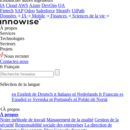
Embaucher autres ingénieurs
IA
Cloud
AWS
Azure
DevOps
QA
Fintech
SAP
Odoo
Salesforce
Shopify
UiPath
Données
IA
Mobile
Finances
Sciences de la vie
À propos
Services
Technologies
Secteurs
Projets
Nous recruter
Contactez-nous
fr
Français
Sélection de la langue
en
English
de
Deutsch
it
Italiano
nl
Nederlands
fr
Français
es
Español
sv
Svenska
pt
Português
pl
Polski
nb
Norsk
À propos
À propos
Notre méthode de travail
Management de la qualité
Gestion de la
sécurité
Responsabilité sociale des entreprises
La direction de