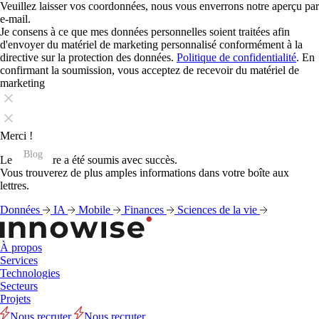
Veuillez laisser vos coordonnées, nous vous enverrons notre aperçu par
e-mail.
Je consens à ce que mes données personnelles soient traitées afin
d'envoyer du matériel de marketing personnalisé conformément à la
directive sur la protection des données.
Politique de confidentialité
. En
confirmant la soumission, vous acceptez de recevoir du matériel de
marketing
Merci !
Blog
Blog
Blog
Blog
Blog
Blog
Blog
Blog
Blog
Blog
Blog
Blog
Le formulaire a été soumis avec succès.
Vous trouverez de plus amples informations dans votre boîte aux
lettres.
Données
IA
Mobile
Finances
Sciences de la vie
À propos
Services
Technologies
Secteurs
Projets
Nous recruter
Nous recruter