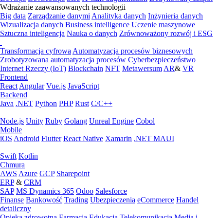
Wdrażanie zaawansowanych technologii
Big data
Zarządzanie danymi
Analityka danych
Inżynieria danych
Wizualizacja danych
Business intelligence
Uczenie maszynowe
Sztuczna inteligencja
Nauka o danych
Zrównoważony rozwój i ESG
Transformacja cyfrowa
Automatyzacja procesów biznesowych
Zrobotyzowana automatyzacja procesów
Cyberbezpieczeństwo
Internet Rzeczy (IoT)
Blockchain
NFT
Metawersum
AR
&
VR
Frontend
React
Angular
Vue.js
JavaScript
Backend
Java
.NET
Python
PHP
Rust
C/C++
Node.js
Unity
Ruby
Golang
Unreal Engine
Cobol
Mobile
iOS
Android
Flutter
React Native
Xamarin
.NET MAUI
Swift
Kotlin
Chmura
AWS
Azure
GCP
Sharepoint
ERP
&
CRM
SAP
MS Dynamics 365
Odoo
Salesforce
Finanse
Bankowość
Trading
Ubezpieczenia
eCommerce
Handel
detaliczny
Opieka zdrowotna
Farmacja
Edukacja
Telekomunikacja
Media i