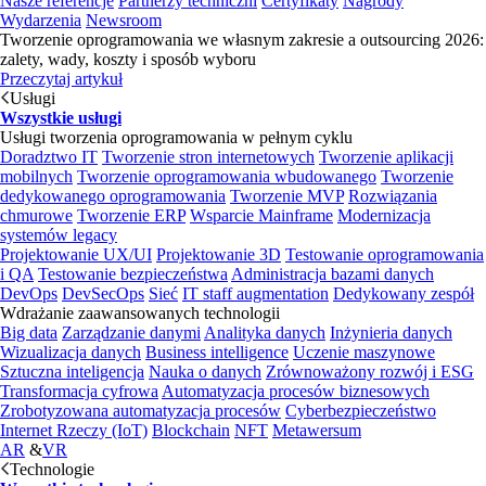
Nasze referencje
Partnerzy techniczni
Certyfikaty
Nagrody
Wydarzenia
Newsroom
Tworzenie oprogramowania we własnym zakresie a outsourcing 2026:
zalety, wady, koszty i sposób wyboru
Przeczytaj artykuł
Usługi
Wszystkie usługi
Usługi tworzenia oprogramowania w pełnym cyklu
Doradztwo IT
Tworzenie stron internetowych
Tworzenie aplikacji
mobilnych
Tworzenie oprogramowania wbudowanego
Tworzenie
dedykowanego oprogramowania
Tworzenie MVP
Rozwiązania
chmurowe
Tworzenie ERP
Wsparcie Mainframe
Modernizacja
systemów legacy
Projektowanie UX/UI
Projektowanie 3D
Testowanie oprogramowania
i QA
Testowanie bezpieczeństwa
Administracja bazami danych
DevOps
DevSecOps
Sieć
IT staff augmentation
Dedykowany zespół
Wdrażanie zaawansowanych technologii
Big data
Zarządzanie danymi
Analityka danych
Inżynieria danych
Wizualizacja danych
Business intelligence
Uczenie maszynowe
Sztuczna inteligencja
Nauka o danych
Zrównoważony rozwój i ESG
Transformacja cyfrowa
Automatyzacja procesów biznesowych
Zrobotyzowana automatyzacja procesów
Cyberbezpieczeństwo
Internet Rzeczy (IoT)
Blockchain
NFT
Metawersum
AR
&
VR
Technologie