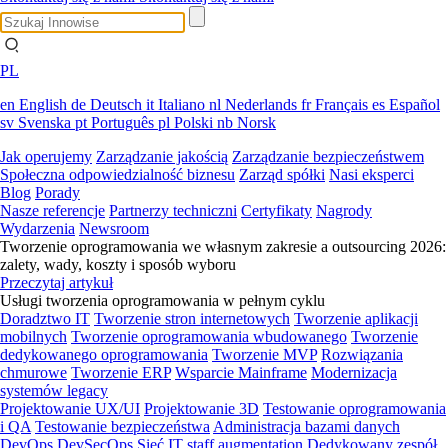
PL
en
English
de
Deutsch
it
Italiano
nl
Nederlands
fr
Français
es
Español
sv
Svenska
pt
Português
pl
Polski
nb
Norsk
Jak operujemy
Zarządzanie jakością
Zarządzanie bezpieczeństwem
Społeczna odpowiedzialność biznesu
Zarząd spółki
Nasi eksperci
Blog
Porady
Nasze referencje
Partnerzy techniczni
Certyfikaty
Nagrody
Wydarzenia
Newsroom
Tworzenie oprogramowania we własnym zakresie a outsourcing 2026:
zalety, wady, koszty i sposób wyboru
Przeczytaj artykuł
Usługi tworzenia oprogramowania w pełnym cyklu
Doradztwo IT
Tworzenie stron internetowych
Tworzenie aplikacji
mobilnych
Tworzenie oprogramowania wbudowanego
Tworzenie
dedykowanego oprogramowania
Tworzenie MVP
Rozwiązania
chmurowe
Tworzenie ERP
Wsparcie Mainframe
Modernizacja
systemów legacy
Projektowanie UX/UI
Projektowanie 3D
Testowanie oprogramowania
i QA
Testowanie bezpieczeństwa
Administracja bazami danych
DevOps
DevSecOps
Sieć
IT staff augmentation
Dedykowany zespół