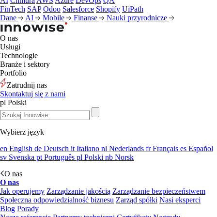
AI
Chmura
AWS
Azure
DevOps
QA
FinTech
SAP
Odoo
Salesforce
Shopify
UiPath
Dane
AI
Mobile
Finanse
Nauki przyrodnicze
O nas
Usługi
Technologie
Branże i sektory
Portfolio
Zatrudnij nas
Skontaktuj się z nami
pl
Polski
Wybierz język
en
English
de
Deutsch
it
Italiano
nl
Nederlands
fr
Français
es
Español
sv
Svenska
pt
Português
pl
Polski
nb
Norsk
O nas
O nas
Jak operujemy
Zarządzanie jakością
Zarządzanie bezpieczeństwem
Społeczna odpowiedzialność biznesu
Zarząd spółki
Nasi eksperci
Blog
Porady