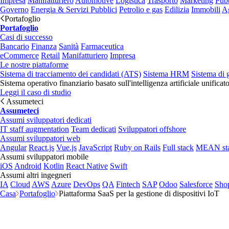
Impresa
Manifatturiero
Automotive
Logistica
Trasporto
Marketing
Pubb
Governo
Energia & Servizi Pubblici
Petrolio e gas
Edilizia
Immobili
Ag
Portafoglio
Portafoglio
Casi di successo
Bancario
Finanza
Sanità
Farmaceutica
eCommerce
Retail
Manifatturiero
Impresa
Le nostre piattaforme
Sistema di tracciamento dei candidati (ATS)
Sistema HRM
Sistema di 
Sistema operativo finanziario basato sull'intelligenza artificiale unificat
Leggi il caso di studio
Assumeteci
Assumeteci
Assumi sviluppatori dedicati
IT staff augmentation
Team dedicati
Sviluppatori offshore
Assumi sviluppatori web
Angular
React.js
Vue.js
JavaScript
Ruby on Rails
Full stack
MEAN st
Assumi sviluppatori mobile
iOS
Android
Kotlin
React Native
Swift
Assumi altri ingegneri
IA
Cloud
AWS
Azure
DevOps
QA
Fintech
SAP
Odoo
Salesforce
Sho
Casa
Portafoglio
Piattaforma SaaS per la gestione di dispositivi IoT