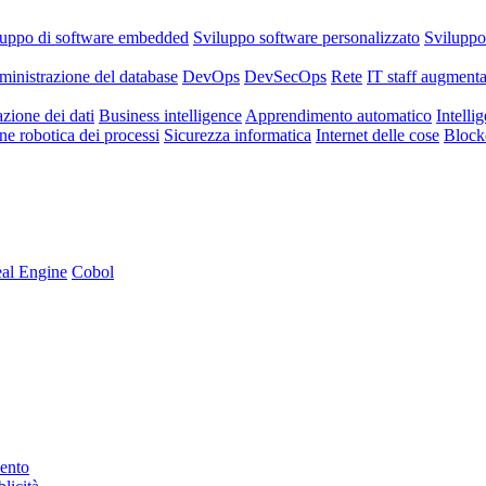
luppo di software embedded
Sviluppo software personalizzato
Svilupp
inistrazione del database
DevOps
DevSecOps
Rete
IT staff augmenta
azione dei dati
Business intelligence
Apprendimento automatico
Intellig
e robotica dei processi
Sicurezza informatica
Internet delle cose
Block
al Engine
Cobol
mento