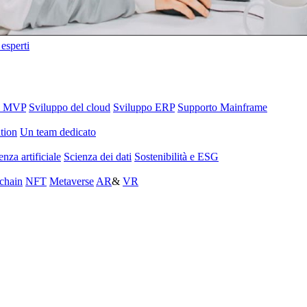
 esperti
o MVP
Sviluppo del cloud
Sviluppo ERP
Supporto Mainframe
tion
Un team dedicato
enza artificiale
Scienza dei dati
Sostenibilità e ESG
chain
NFT
Metaverse
AR
&
VR