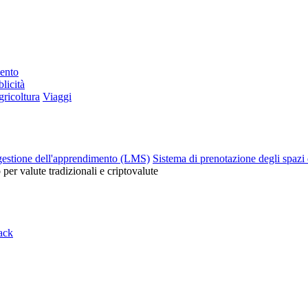
mento
licità
ricoltura
Viaggi
gestione dell'apprendimento (LMS)
Sistema di prenotazione degli spazi 
o per valute tradizionali e criptovalute
ack