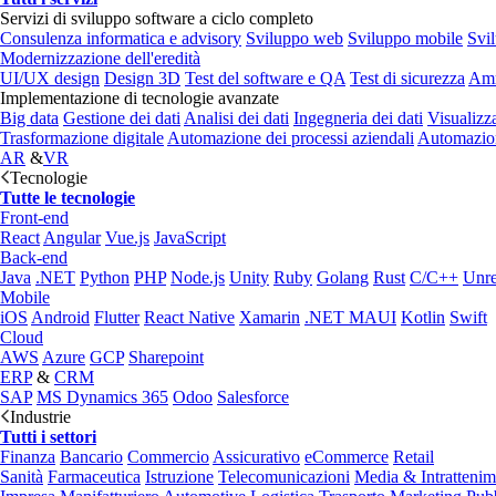
Servizi di sviluppo software a ciclo completo
Consulenza informatica e advisory
Sviluppo web
Sviluppo mobile
Svi
Modernizzazione dell'eredità
UI/UX design
Design 3D
Test del software e QA
Test di sicurezza
Amm
Implementazione di tecnologie avanzate
Big data
Gestione dei dati
Analisi dei dati
Ingegneria dei dati
Visualizz
Trasformazione digitale
Automazione dei processi aziendali
Automazion
AR
&
VR
Tecnologie
Tutte le tecnologie
Front-end
React
Angular
Vue.js
JavaScript
Back-end
Java
.NET
Python
PHP
Node.js
Unity
Ruby
Golang
Rust
C/C++
Unre
Mobile
iOS
Android
Flutter
React Native
Xamarin
.NET MAUI
Kotlin
Swift
Cloud
AWS
Azure
GCP
Sharepoint
ERP
&
CRM
SAP
MS Dynamics 365
Odoo
Salesforce
Industrie
Tutti i settori
Finanza
Bancario
Commercio
Assicurativo
eCommerce
Retail
Sanità
Farmaceutica
Istruzione
Telecomunicazioni
Media & Intratteni