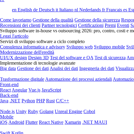
en
English
de
Deutsch
it
Italiano
nl
Nederlands
fr
Français
es
Es
Come lavoriamo
Gestione della qualità
Gestione della sicurezza
Respon
Recensioni dei clienti
Partner tecnologici
Certificazioni
Premi
Eventi
S
Sviluppo software in-house vs outsourcing 2026: pro, contro, costi e mo
Leggi l'articolo
Servizi di sviluppo software a ciclo completo
Consulenza informatica e advisory
Sviluppo web
Sviluppo mobile
Svi
Modernizzazione dell'eredità
UI/UX design
Design 3D
Test del software e QA
Test di sicurezza
Amm
Implementazione di tecnologie avanzate
Big data
Gestione dei dati
Analisi dei dati
Ingegneria dei dati
Visualizz
Trasformazione digitale
Automazione dei processi aziendali
Automazion
Front-end
React
Angular
Vue.js
JavaScript
Back-end
Java
.NET
Python
PHP
Rust
C/C++
Node.js
Unity
Ruby
Golang
Unreal Engine
Cobol
Mobile
iOS
Android
Flutter
React Native
Xamarin
.NET MAUI
Swift
Kotlin