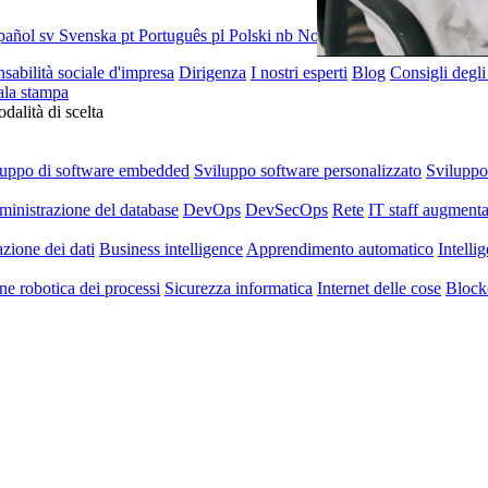
pañol
sv
Svenska
pt
Português
pl
Polski
nb
Norsk
sabilità sociale d'impresa
Dirigenza
I nostri esperti
Blog
Consigli degli
ala stampa
dalità di scelta
luppo di software embedded
Sviluppo software personalizzato
Svilupp
inistrazione del database
DevOps
DevSecOps
Rete
IT staff augmenta
azione dei dati
Business intelligence
Apprendimento automatico
Intellig
e robotica dei processi
Sicurezza informatica
Internet delle cose
Block