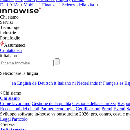
Dati
IA
Mobile
Finanza
Scienze della vita
Chi siamo
Servizi
Tecnologie
Industrie
Portafoglio
Assumeteci
Contattateci
it
Italiano
Selezionare la lingua
en
English
de
Deutsch
it
Italiano
nl
Nederlands
fr
Français
es
Es
Chi siamo
Chi siamo
Come lavoriamo
Gestione della qualità
Gestione della sicurezza
Respon
Recensioni dei clienti
Partner tecnologici
Certificazioni
Premi
Eventi
S
Sviluppo software in-house vs outsourcing 2026: pro, contro, costi e mo
Leggi l'articolo
Servizi
Tutti i servizi