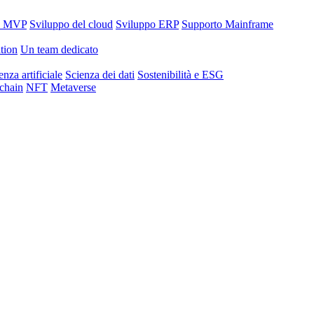
o MVP
Sviluppo del cloud
Sviluppo ERP
Supporto Mainframe
tion
Un team dedicato
enza artificiale
Scienza dei dati
Sostenibilità e ESG
chain
NFT
Metaverse