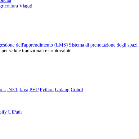
licità
ricoltura
Viaggi
gestione dell'apprendimento (LMS)
Sistema di prenotazione degli spazi 
o per valute tradizionali e criptovalute
ack
.NET
Java
PHP
Python
Golang
Cobol
pify
UiPath