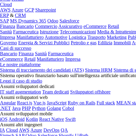
Cloud
AWS
Azure
GCP
Sharepoint
ERP
&
CRM
SAP
MS Dynamics 365
Odoo
Salesforce
Finanza
Bancario
Commercio
Assicurativo
eCommerce
Retail
Sanità
Farmaceutica
Istruzione
Telecomunicazioni
Media & Intratteni
Impresa
Manifatturiero
Automotive
Logistica
Trasporto
Marketing
Pubb
Governo
Energia & Servizi Pubblici
Petrolio e gas
Edilizia
Immobili
Ag
Casi di successo
Bancario
Finanza
Sanità
Farmaceutica
eCommerce
Retail
Manifatturiero
Impresa
Le nostre piattaforme
Sistema di tracciamento dei candidati (ATS)
Sistema HRM
Sistema di 
Sistema operativo finanziario basato sull'intelligenza artificiale unificat
Leggi il caso di studio
Assumi sviluppatori dedicati
IT staff augmentation
Team dedicati
Sviluppatori offshore
Assumi sviluppatori web
Angular
React.js
Vue.js
JavaScript
Ruby on Rails
Full stack
MEAN st
.NET
Java
PHP
Python
Golang
Cobol
Assumi sviluppatori mobile
iOS
Android
Kotlin
React Native
Swift
Assumi altri ingegneri
IA
Cloud
AWS
Azure
DevOps
QA
Fintech
SAP
Odoo
Salesforce
Shopify
UiPath