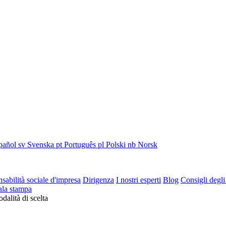
pañol
sv
Svenska
pt
Português
pl
Polski
nb
Norsk
sabilità sociale d'impresa
Dirigenza
I nostri esperti
Blog
Consigli degli
ala stampa
dalità di scelta